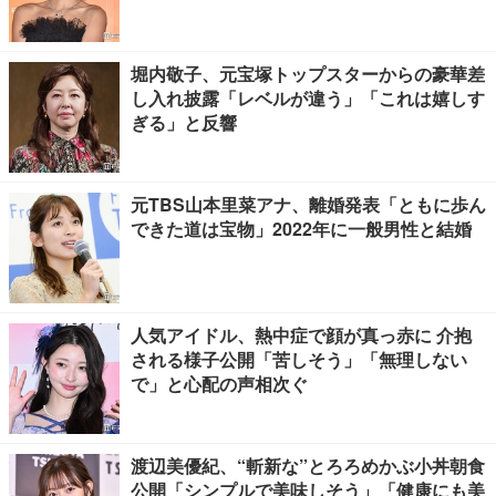
堀内敬子、元宝塚トップスターからの豪華差
し入れ披露「レベルが違う」「これは嬉しす
ぎる」と反響
元TBS山本里菜アナ、離婚発表「ともに歩ん
できた道は宝物」2022年に一般男性と結婚
人気アイドル、熱中症で顔が真っ赤に 介抱
される様子公開「苦しそう」「無理しない
で」と心配の声相次ぐ
渡辺美優紀、“斬新な”とろろめかぶ小丼朝食
公開「シンプルで美味しそう」「健康にも美