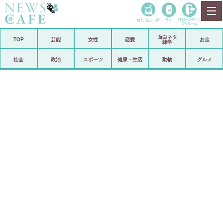
当たる占い師
占い
登録•
ログイン
マイルーム
面白ネタ
ホーム
TOP
芸能
女性
恋愛
お金
雑学
社会
政治
社会
政治
スポーツ
健康・生活
動物
グルメ
経済
海外
芸能
スポーツ
恋愛
ビックリ
コメントポスト
アリ／ナシ
リリース
ショップ
登録・ログイン/マイルーム