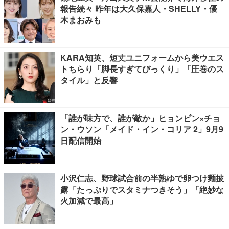
報告続々 昨年は大久保嘉人・SHELLY・優
木まおみも
KARA知英、短丈ユニフォームから美ウエス
トちらり「脚長すぎてびっくり」「圧巻のス
タイル」と反響
「誰が味方で、誰が敵か」ヒョンビン×チョ
ン・ウソン「メイド・イン・コリア 2」9月9
日配信開始
小沢仁志、野球試合前の半熟ゆで卵つけ麺披
露「たっぷりでスタミナつきそう」「絶妙な
火加減で最高」