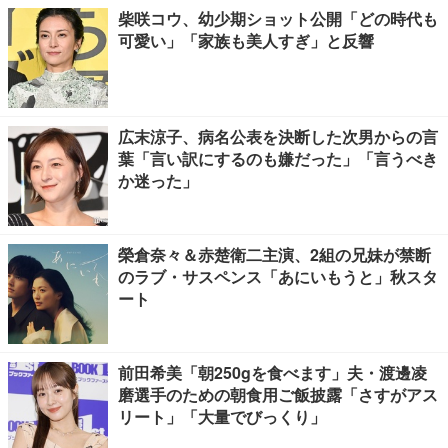
柴咲コウ、幼少期ショット公開「どの時代も
可愛い」「家族も美人すぎ」と反響
広末涼子、病名公表を決断した次男からの言
葉「言い訳にするのも嫌だった」「言うべき
か迷った」
榮倉奈々＆赤楚衛二主演、2組の兄妹が禁断
のラブ・サスペンス「あにいもうと」秋スタ
ート
前田希美「朝250gを食べます」夫・渡邊凌
磨選手のための朝食用ご飯披露「さすがアス
リート」「大量でびっくり」