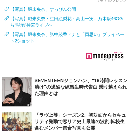
《モデルプレス》
【写真】堀未央奈、すっぴん公開
【写真】堀未央奈・生田絵梨花・高山一実…乃木坂46OG
ら“聖地”神宮ライブへ
【写真】堀未央奈、弘中綾香アナと「両思い」プライベー
ト2ショット
SEVENTEENジョンハン、“18時間レッスン
漬け”の過酷な練習生時代告白 乗り越えられ
た理由とは
「ラヴ上等」シーズン2、初対面からセキュ
リティ発動で恋リア史上最速の波乱 転校生
含むメンバー集合写真も公開