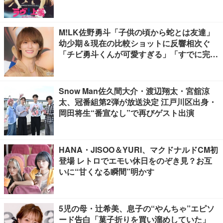
M!LK佐野勇斗「子供の頃から蛇とは友達」
幼少期＆現在の比較ショットに反響相次ぐ
「チビ勇斗くんが可愛すぎる」「すでに完成
されてる」
Snow Man佐久間大介・渡辺翔太・宮舘涼
太、冠番組第2弾が放送決定 江戸川区出身・
岡田将生“番宣なし”で再びゲスト出演
HANA・JISOO＆YURI、マクドナルドCM初
登場 レトロでエモい休日をのぞき見？お互
いに“甘くなる瞬間”明かす
5児の母・辻希美、息子の“やんちゃ”エピソ
ード告白「菓子折りを買い溜めしていた」