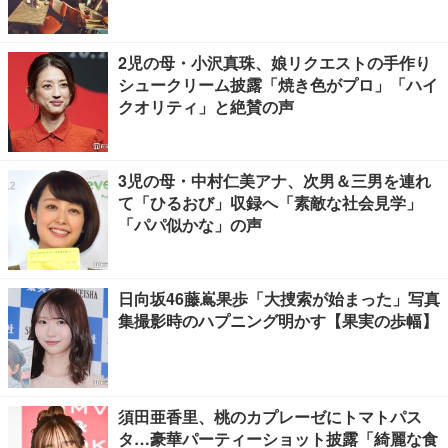
2児の母・小沢真珠、娘リクエストの手作り
シュークリーム披露「焼き色がプロ」「ハイ
クオリティ」と絶賛の声
3児の母・中村仁美アナ、次男＆三男を連れ
て「ひるおび」収録へ「素敵な社会見学」
「パパ似かな」の声
日向坂46藤嶌果歩「大捜索が始まった」写真
集撮影時のハプニング明かす【果実の歩幅】
須田亜香里、桃のカプレーゼにトマトパス
タ…豪華パーティーショット披露「綺麗な食