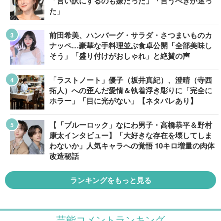
「言い訳にするのも嫌だった」「言うべきか迷っ
た」
前田希美、ハンバーグ・サラダ・さつまいものカ
ナッペ…豪華な手料理並ぶ食卓公開「全部美味し
そう」「盛り付けがおしゃれ」と絶賛の声
「ラストノート」優子（坂井真紀）、澄晴（寺西
拓人）への歪んだ愛情＆執着浮き彫りに「完全に
ホラー」「目に光がない」【ネタバレあり】
【「ブルーロック」なにわ男子・高橋恭平＆野村
康太インタビュー】「大好きな存在を壊してしま
わないか」人気キャラへの覚悟 10キロ増量の肉体
改造秘話
ランキングをもっと見る