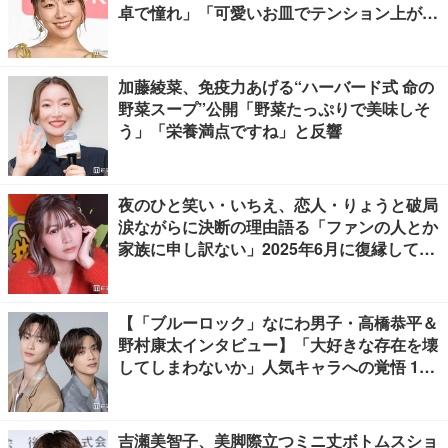
卓で憧れ」「可愛いお皿でテンション上が
る」の声
加藤綾菜、免疫力あげる“ハーバード式 命の
野菜スープ”公開「野菜たっぷりで美味しそ
う」「栄養満点ですね」と反響
夜のひと笑い・いちえ、恋人・りょうと破局
涙ながらに決断の理由語る「ファンの人とか
家族に申し訳ない」2025年6月に復縁してい
た
【「ブルーロック」なにわ男子・高橋恭平＆
野村康太インタビュー】「大好きな存在を壊
してしまわないか」人気キャラへの覚悟 10
キロ増量の肉体改造秘話
吉瀬美智子、美脚際立つミニ丈ボトムスショ