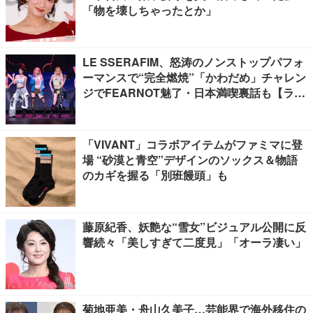
「物を壊しちゃったとか」
LE SSERAFIM、怒涛のノンストップパフォ
ーマンスで“完全燃焼”「かわだめ」チャレン
ジでFEARNOT魅了・日本満喫裏話も【ライ
ブレポート】
「VIVANT」コラボアイテムがファミマに登
場 “砂漠と青空”デザインのソックス＆物語
のカギを握る「別班饅頭」も
藤原紀香、妖艶な“雪女”ビジュアル公開に反
響続々「美しすぎて二度見」「オーラ凄い」
菊地亜美・舟山久美子…芸能界で海外移住の