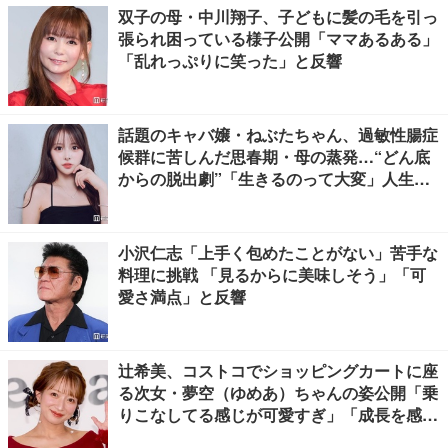
双子の母・中川翔子、子どもに髪の毛を引っ
張られ困っている様子公開「ママあるある」
「乱れっぷりに笑った」と反響
話題のキャバ嬢・ねぶたちゃん、過敏性腸症
候群に苦しんだ思春期・母の蒸発…“どん底
からの脱出劇”「生きるのって大変」人生変
えた言葉とは【インタビュー連載Vol.1】
小沢仁志「上手く包めたことがない」苦手な
料理に挑戦 「見るからに美味しそう」「可
愛さ満点」と反響
辻希美、コストコでショッピングカートに座
る次女・夢空（ゆめあ）ちゃんの姿公開「乗
りこなしてる感じが可愛すぎ」「成長を感じ
る」の声