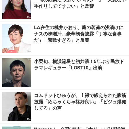
手作りしててすごい」と反響
LA在住の桃井かおり、庭の茗荷の浅漬けに
ナスの味噌汁…豪華朝食披露「丁寧な食事
だ」「素敵すぎる」と反響
小栗旬、横浜流星と初共演！5年ぶり民放ド
ラマレギュラー「LOST10」出演
コムドットひゅうが、上裸で鍛えられた腹筋
披露「めちゃくちゃ格好良い」「ビジュ爆発
してる」の声