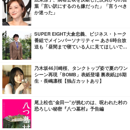
葉「言い訳にするのも嫌だった」「言うべき
か迷った」
SUPER EIGHT大倉忠義、ビジネス・トーク
番組でメインパーソナリティー あさ6時台放
送も「昼間まで寝ている人に見てほしいで
す」
乃木坂46川崎桜、タンクトップ姿で夏のワン
シーン再現「BOMB」表紙登場 裏表紙は6期
生・長嶋凛桜【独占カットあり】
尾上松也“金田一”が挑むのは、呪われた村の
恐ろしい秘密『八つ墓村』予告編