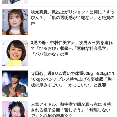
秋元真夏、風呂上がりショット公開に「すっ
ぴん？」「肌の透明感が半端ない」と絶賛の
声
3児の母・中村仁美アナ、次男＆三男を連れ
て「ひるおび」収録へ「素敵な社会見学」
「パパ似かな」の声
寺田心、週6ジム通いで体重62kg→82kgに 1
10kgのベンチプレス持ち上げる姿披露「胸
板の厚みすごい」「かっこいい」と反響
人気アイドル、熱中症で顔が真っ赤に 介抱
される様子公開「苦しそう」「無理しない
で」と心配の声相次ぐ