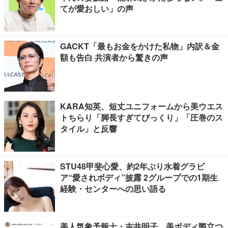
てが愛おしい」の声
GACKT「最もお金をかけた私物」内訳＆金
額も告白 共演者から驚きの声
KARA知英、短丈ユニフォームから美ウエス
トちらり「脚長すぎてびっくり」「圧巻のス
タイル」と反響
STU48甲斐心愛、約2年ぶり水着グラビ
ア“愛されボディ”披露 2グループでの1期生
経験・センターへの思い語る
美人気象予報士・吉井明子、美ボディ際立つ