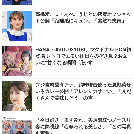
高橋愛、夫・あべこうじとの密着オフショッ
ト公開「距離感にキュン」「素敵な夫婦」
HANA・JISOO＆YURI、マクドナルドCM初
登場 レトロでエモい休日をのぞき見？お互
いに“甘くなる瞬間”明かす
フジ宮司愛海アナ、鯖味噌缶使った夏野菜せ
いろカレー公開「アレンジ力すごい」「具だ
くさんで美味しそう」の声
「今日好き」表すみれ、美肩際立つノースリ
姿に熱視線「心奪われる美しさ」「どの写真
も素敵」