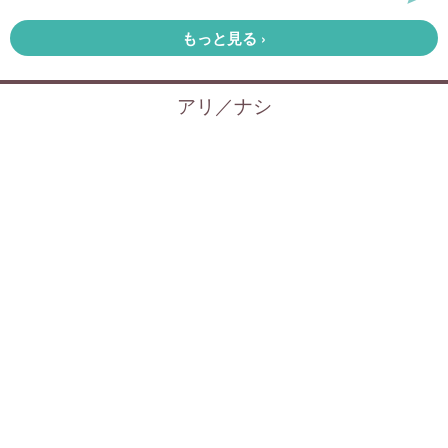
記事
ホーム
›
芸能
›
モデルプレス/ent/world/wide/show
›