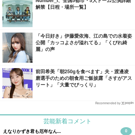
Number_i、全国5都市・5大ドーム公演詳細
解禁【日程・場所一覧】
「今日好き」伊藤愛依海、江の島での水着姿
公開「カッコよさが溢れてる」「くびれ綺
麗」の声
前田希美「朝250gを食べます」夫・渡邊凌
磨選手のための朝食用ご飯披露「さすがアス
リート」「大量でびっくり」
Recommended by