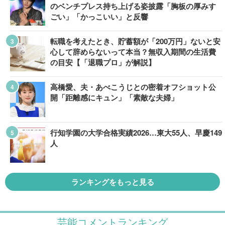
のベンチプレス持ち上げる姿披露「胸板の厚みす
ごい」「かっこいい」と反響
転職を考えたとき、貯蓄額が「200万円」ないと安
心して辞めらないって本当？無収入期間の生活費
の目安【「退職プロ」が解説】
高橋愛、夫・あべこうじとの密着オフショット公
開「距離感にキュン」「素敵な夫婦」
行知学園の大学合格実績2026…東大55人、早慶149
人
ランキングをもっと見る