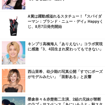
A賞は躍動感溢れるスタチュー！『スパイダ
ーマン：ブランド・ニュー・デイ』Happyく
じ、8月7日発売開始
キンプリ高橋海人「ありえない」コラボ実現
に感激「3、4回生まれ変わってもできない」
西山茉希、幼少期の写真公開「すでにポーズ
がモデルみたい」「面影ある」と反響
榮倉奈々＆赤楚衛二主演、2組の兄妹が禁断
のラブ・サスペンス「あにいもうと」秋スタ