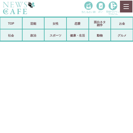
当たる占い師
占い
登録•
ログイン
マイルーム
面白ネタ
ホーム
TOP
芸能
女性
恋愛
お金
雑学
社会
政治
社会
政治
スポーツ
健康・生活
動物
グルメ
経済
海外
芸能
スポーツ
恋愛
ビックリ
コメントポスト
アリ／ナシ
リリース
ショップ
登録・ログイン/マイルーム