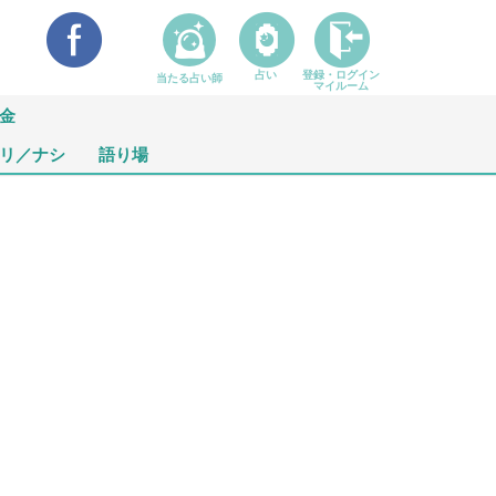
占い
登録・ログイン
当たる占い師
マイルーム
金
リ／ナシ
語り場