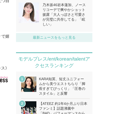
立つ自
乃木坂46岩本蓮加、ノース
リコーデで爽やかショット
披露「大人っぽさと可愛さ
が完璧に共存してる」「眩
しい」
々で嬉
最新ニュースをもっと見る
モデルプレス/ent/korean/talentア
クセスランキング
レス》
KARA知英、短丈ユニフォー
ムから美ウエストちらり「脚
長すぎてびっくり」「圧巻の
スタイル」と反響
【ATEEZ 約1年4か月ぶり日本
ファンミ】話題沸騰中
「BAD」パフォーマンスから