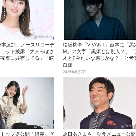
岩本蓮加、ノースリコーデ
松坂桃李「VIVANT」台本に「黒
ショット披露「大人っぽさ
M」の文字「黒須とは別人？」「
が完璧に共存してる」「眩
木とFみたいな感じかな？」と考
白熱
日
2026年8月7日
クトップ姿公開「綺麗すぎ
原口あきまさ、朝食メニュー公開