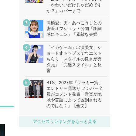
「かわいいだけじゃだめです
か？」カバーまで
高橋愛、夫・あべこうじとの
密着オフショット公開「距離
感にキュン」「素敵な夫婦」
「イカゲーム」出演美女、シ
ョート丈トップスでウエスト
ちらり「スタイルの良さが異
次元」「完璧スタイル」と反
響
BTS、2027年「グラミー賞」
エントリー見送り メンバー全
員がコメント発表「音楽が地
域や言語によって区別される
のではなく」【全文】
アクセスランキングをもっと見る