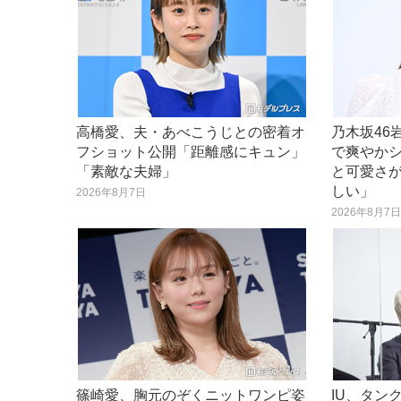
高橋愛、夫・あべこうじとの密着オ
乃木坂46
フショット公開「距離感にキュン」
で爽やか
「素敵な夫婦」
と可愛さ
しい」
2026年8月7日
2026年8月7
篠崎愛、胸元のぞくニットワンピ姿
IU、タン