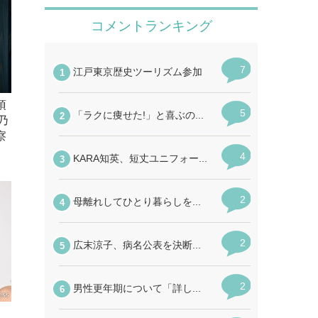
須
乃
察