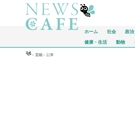
ホーム
社会
政治
健康・生活
動物
ホーム
›
芸能
›
記事