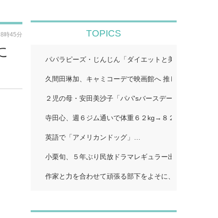
TOPICS
18時45分
に
パパラピーズ・じんじん「ダイエットと美肌に超良い」
久間田琳加、キャミコーデで映画館へ 推し活ショット
２児の母・安田美沙子「パパ'sバースデー」…
寺田心、週６ジム通いで体重６２kg→８２kgに １１０k
英語で「アメリカンドッグ」…
小栗旬、５年ぶり民放ドラマレギュラー出演…
作家と力を合わせて頑張る部下をよそに、上司は陰で悪