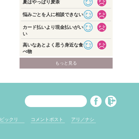
ビックリ
コメントポスト
アリ／ナシ