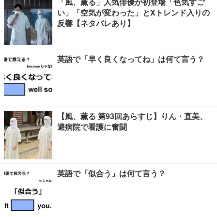
「風、薫る」人気俳優が初登場「色気すご
い」「空気が変わった」とXトレンド入りの
反響【ネタバレあり】
英語で「早く良くなってね」は何て言う？
【風、薫る 第93回あらすじ】りん・直美、
避病院で看護に奮闘
英語で「似合う」は何て言う？