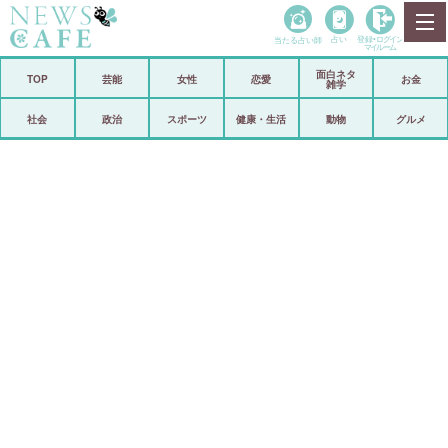
当たる占い師
占い
登録•
ログイン
マイルーム
面白ネタ
ホーム
TOP
芸能
女性
恋愛
お金
雑学
社会
政治
社会
政治
スポーツ
健康・生活
動物
グルメ
経済
海外
芸能
スポーツ
恋愛
ビックリ
コメントポスト
アリ／ナシ
リリース
ショップ
登録・ログイン/マイルーム