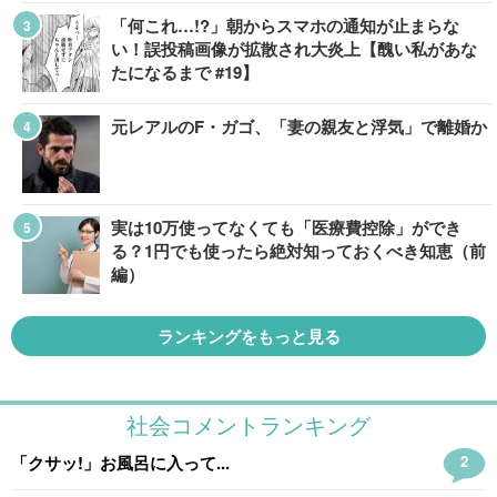
「何これ…!?」朝からスマホの通知が止まらな
い！誤投稿画像が拡散され大炎上【醜い私があな
たになるまで #19】
元レアルのF・ガゴ、「妻の親友と浮気」で離婚か
実は10万使ってなくても「医療費控除」ができ
る？1円でも使ったら絶対知っておくべき知恵（前
編）
ランキングをもっと見る