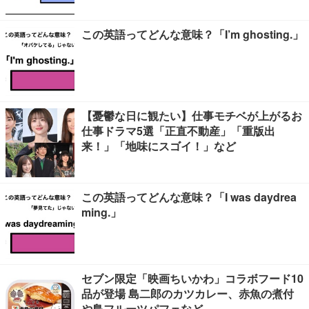
この英語ってどんな意味？「I’m ghosting.」
【憂鬱な日に観たい】仕事モチベが上がるお
仕事ドラマ5選「正直不動産」「重版出
来！」「地味にスゴイ！」など
この英語ってどんな意味？「I was daydrea
ming.」
セブン限定「映画ちいかわ」コラボフード10
品が登場 島二郎のカツカレー、赤魚の煮付
や島フルーツパフェなど