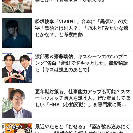
松坂桃李「VIVANT」台本に「黒須M」の文
字「黒須とは別人？」「乃木とFみたいな感
じかな？」と考察白熱
渡部秀＆齋藤璃佑、キスシーンでの“ハプニ
ング”告白「新鮮でドキッとした」撮影秘話
も【キスは捜査のあとで】
更年期対策も、仕事能力アップも可能？スマ
ートウォッチ購入を迷う人、ぜひ着目してほ
しい「HRV（心拍変動）」を専門家に聞き
ました
最近やたらと「むせる」「薬が飲み込みにく
い」…。50歳女性を悩ませた“のどのつか