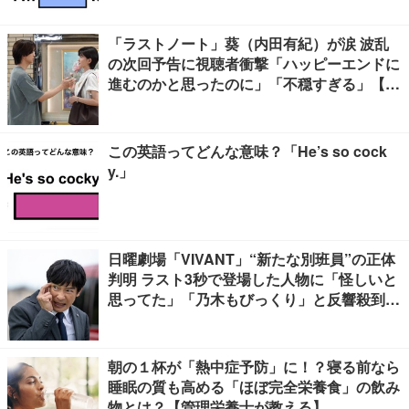
「ラストノート」葵（内田有紀）が涙 波乱
の次回予告に視聴者衝撃「ハッピーエンドに
進むのかと思ったのに」「不穏すぎる」【ネ
タバレあり】
この英語ってどんな意味？「He’s so cock
y.」
日曜劇場「VIVANT」“新たな別班員”の正体
判明 ラスト3秒で登場した人物に「怪しいと
思ってた」「乃木もびっくり」と反響殺到
【ネタバレあり】
朝の１杯が「熱中症予防」に！？寝る前なら
睡眠の質も高める「ほぼ完全栄養食」の飲み
物とは？【管理栄養士が教える】