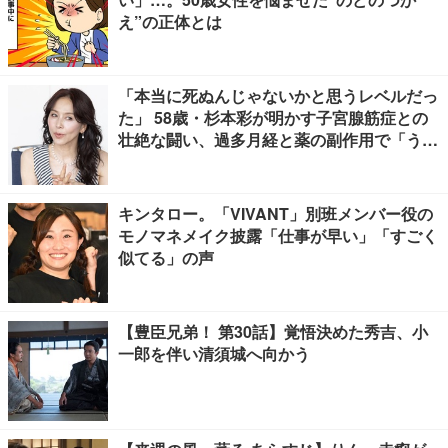
え”の正体とは
「本当に死ぬんじゃないかと思うレベルだっ
た」 58歳・杉本彩が明かす子宮腺筋症との
壮絶な闘い、過多月経と薬の副作用で「うつ
寸前」
キンタロー。「VIVANT」別班メンバー役の
モノマネメイク披露「仕事が早い」「すごく
似てる」の声
【豊臣兄弟！ 第30話】覚悟決めた秀吉、小
一郎を伴い清須城へ向かう