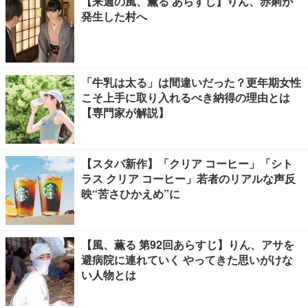
【来週の風、薫る あらすじ】りん、赤痢が
発生した村へ
「牛乳は太る」は間違いだった？更年期女性
こそ上手に取り入れるべき納得の理由とは
【専門家が解説】
【スタバ新作】「クリア コーヒー」「シト
ラス クリア コーヒー」若者のリアルな声反
映“苦さひかえめ”に
【風、薫る 第92回あらすじ】りん、アサを
避病院に連れていく やってきた思いがけな
い人物とは