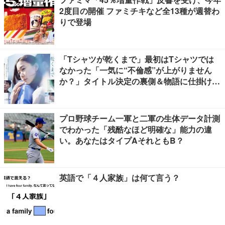
2度目の開催 ファミチキなど全13種が週替わ
りで登場
「Tシャツが乾くまで」最初はTシャツでは
なかった「一気に“不倫感”が上がりません
か？」タイトル決定の裏側＆物語に仕掛けた
ユニークな視点【脚本家・生方美久氏インタ
ビュー】
プロ野球チーム一軍と二軍の生体データ計測
でわかった「残酷なほど明確な」能力の違
い。あなたはタイプAそれともB？
英語で「４人家族」は何て言う？