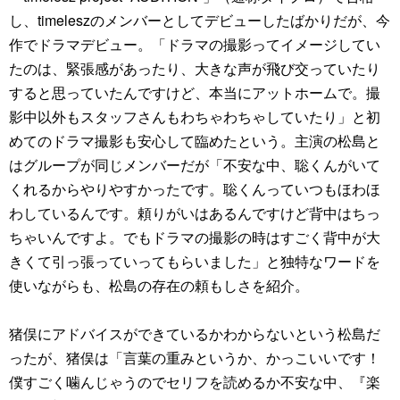
し、timeleszのメンバーとしてデビューしたばかりだが、今
作でドラマデビュー。「ドラマの撮影ってイメージしてい
たのは、緊張感があったり、大きな声が飛び交っていたり
すると思っていたんですけど、本当にアットホームで。撮
影中以外もスタッフさんもわちゃわちゃしていたり」と初
めてのドラマ撮影も安心して臨めたという。主演の松島と
はグループが同じメンバーだが「不安な中、聡くんがいて
くれるからやりやすかったです。聡くんっていつもほわほ
わしているんです。頼りがいはあるんですけど背中はちっ
ちゃいんですよ。でもドラマの撮影の時はすごく背中が大
きくて引っ張っていってもらいました」と独特なワードを
使いながらも、松島の存在の頼もしさを紹介。
猪俣にアドバイスができているかわからないという松島だ
ったが、猪俣は「言葉の重みというか、かっこいいです！
僕すごく噛んじゃうのでセリフを読めるか不安な中、『楽