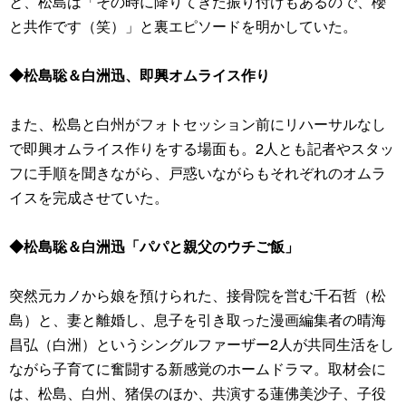
と、松島は「その時に降りてきた振り付けもあるので、櫻
と共作です（笑）」と裏エピソードを明かしていた。
◆松島聡＆白洲迅、即興オムライス作り
また、松島と白州がフォトセッション前にリハーサルなし
で即興オムライス作りをする場面も。2人とも記者やスタッ
フに手順を聞きながら、戸惑いながらもそれぞれのオムラ
イスを完成させていた。
◆松島聡＆白洲迅「パパと親父のウチご飯」
突然元カノから娘を預けられた、接骨院を営む千石哲（松
島）と、妻と離婚し、息子を引き取った漫画編集者の晴海
昌弘（白洲）というシングルファーザー2人が共同生活をし
ながら子育てに奮闘する新感覚のホームドラマ。取材会に
は、松島、白州、猪俣のほか、共演する蓮佛美沙子、子役