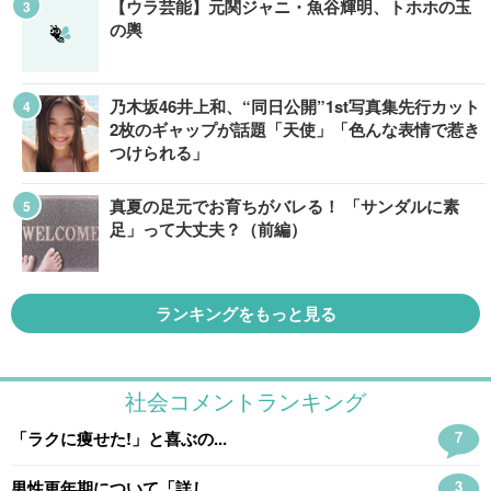
【ウラ芸能】元関ジャニ・魚谷輝明、トホホの玉
の輿
乃木坂46井上和、“同日公開”1st写真集先行カット
2枚のギャップが話題「天使」「色んな表情で惹き
つけられる」
真夏の足元でお育ちがバレる！ 「サンダルに素
足」って大丈夫？（前編）
ランキングをもっと見る