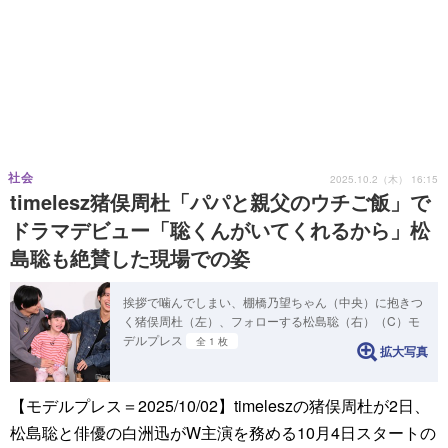
社会
2025.10.2（木） 16:15
timelesz猪俣周杜「パパと親父のウチご飯」で
ドラマデビュー「聡くんがいてくれるから」松
島聡も絶賛した現場での姿
挨拶で噛んでしまい、棚橋乃望ちゃん（中央）に抱きつ
く猪俣周杜（左）、フォローする松島聡（右）（C）モ
デルプレス
全 1 枚
拡大写真
【モデルプレス＝2025/10/02】timeleszの猪俣周杜が2日、
松島聡と俳優の白洲迅がW主演を務める10月4日スタートの