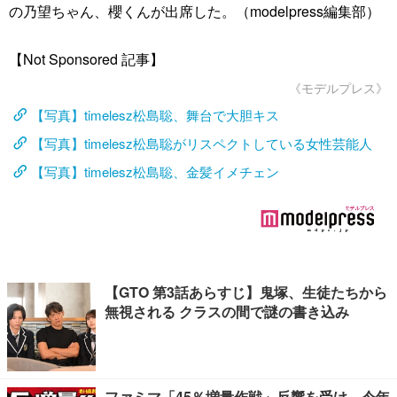
の乃望ちゃん、櫻くんが出席した。（modelpress編集部）
【Not Sponsored 記事】
《モデルプレス》
【写真】timelesz松島聡、舞台で大胆キス
【写真】timelesz松島聡がリスペクトしている女性芸能人
【写真】timelesz松島聡、金髪イメチェン
【GTO 第3話あらすじ】鬼塚、生徒たちから
無視される クラスの間で謎の書き込み
ファミマ「45％増量作戦」反響を受け、今年