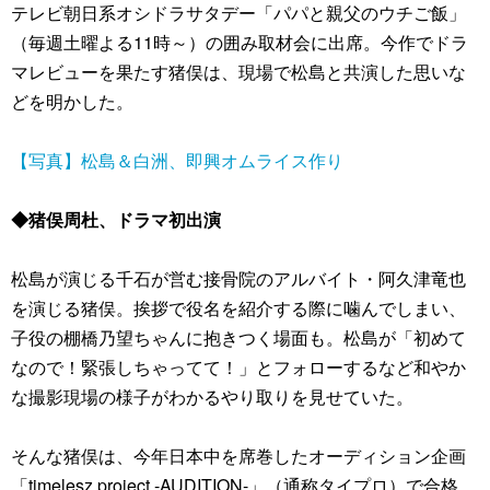
テレビ朝日系オシドラサタデー「パパと親父のウチご飯」
（毎週土曜よる11時～）の囲み取材会に出席。今作でドラ
マレビューを果たす猪俣は、現場で松島と共演した思いな
どを明かした。
【写真】松島＆白洲、即興オムライス作り
◆猪俣周杜、ドラマ初出演
松島が演じる千石が営む接骨院のアルバイト・阿久津竜也
を演じる猪俣。挨拶で役名を紹介する際に噛んでしまい、
子役の棚橋乃望ちゃんに抱きつく場面も。松島が「初めて
なので！緊張しちゃってて！」とフォローするなど和やか
な撮影現場の様子がわかるやり取りを見せていた。
そんな猪俣は、今年日本中を席巻したオーディション企画
「timelesz project -AUDITION-」（通称タイプロ）で合格