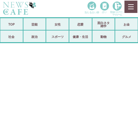
当たる占い師
占い
登録•
ログイン
マイルーム
面白ネタ
ホーム
TOP
芸能
女性
恋愛
お金
雑学
社会
政治
社会
政治
スポーツ
健康・生活
動物
グルメ
経済
海外
芸能
スポーツ
恋愛
ビックリ
コメントポスト
アリ／ナシ
リリース
ショップ
登録・ログイン/マイルーム