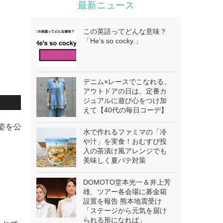
最新ニュース
この英語ってどんな意味？
「He’s so cocky.」
デニム×レースでこなれる。
アウトドアの日は、定番カ
ジュアルに遊び心をつけ加
えて【40代の毎日コーデ】
ニ姿を公
水で作れるファミマの「冷
や汁」を実食！おむすび投
入の茶漬け風アレンジでも
美味しく夏バテ対策
DOMOTO堂本光一＆井上芳
雄、ツアー各会場に募金箱
設置を報告 熊本地震受け
「ステージから元気を届け
られる形になれば」