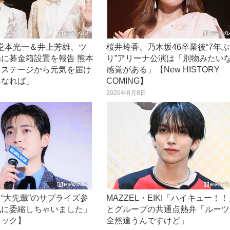
O堂本光一＆井上芳雄、ツ
桜井玲香、乃木坂46卒業後“7年ぶ
に募金箱設置を報告 熊本
り”アリーナ公演は「別物みたい
「ステージから元気を届け
感覚がある」【New HISTORY
になれば」
COMING】
日
2026年8月8日
“大先輩”のサプライズ参
MAZZEL・EIKI「ハイキュー！
気に委縮しちゃいました」
とグループの共通点熱弁「ルーツ
ロック】
全然違うんですけど」