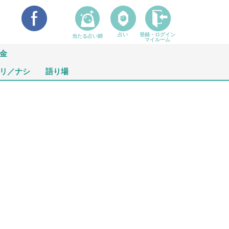
占い
登録・ログイン
当たる占い師
マイルーム
金
リ／ナシ
語り場