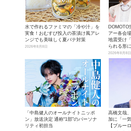
水で作れるファミマの「冷や汁」を
DOMOT
実食！おむすび投入の茶漬け風アレ
アー各会場
ンジでも美味しく夏バテ対策
地震受け
られる形
2026年8月8日
2026年8月8
「中島健人のオールナイトニッポ
高橋文哉、
ン」放送決定 通称“1部”のパーソナ
加に「一
リティ初担当
【ブルー