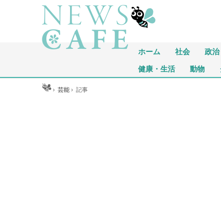
ホーム
社会
政治
健康・生活
動物
ホーム
›
芸能
›
記事