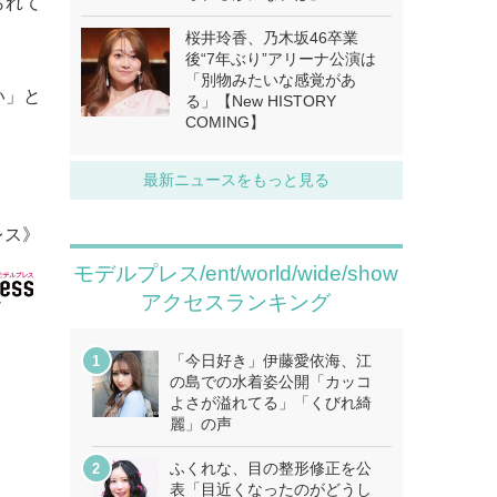
られて
桜井玲香、乃木坂46卒業
後“7年ぶり”アリーナ公演は
「別物みたいな感覚があ
い」と
る」【New HISTORY
COMING】
最新ニュースをもっと見る
レス》
モデルプレス/ent/world/wide/show
アクセスランキング
「今日好き」伊藤愛依海、江
の島での水着姿公開「カッコ
よさが溢れてる」「くびれ綺
麗」の声
ふくれな、目の整形修正を公
表「目近くなったのがどうし