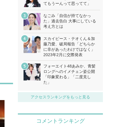
てもうーんって思ってて」
なごみ「自信が持てなかっ
た」過去告白 大事にしている
考え方とは
スカイピース・テオくん＆加
藤乃愛、破局報告「どちらか
に非があったわけではなく」
2023年2月に交際発表
フォーエイト48あみか、青髪
ロングへのイメチェン姿公開
「印象変わる」「二度見し
た」
アクセスランキングをもっと見る