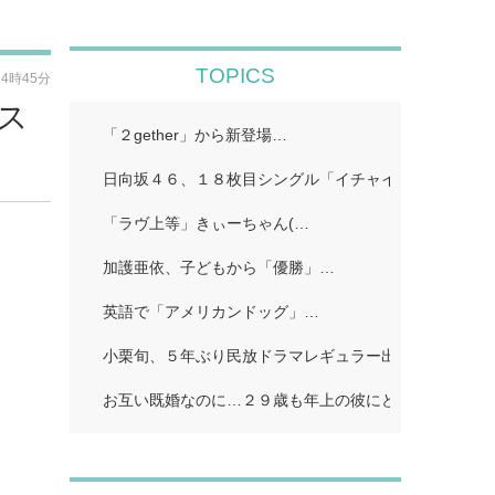
TOPICS
14時45分
「ス
「２gether」から新登場…
日向坂４６、１８枚目シングル「イチャイチャ虫」…
「ラヴ上等」きぃーちゃん(…
加護亜依、子どもから「優勝」…
英語で「アメリカンドッグ」…
小栗旬、５年ぶり民放ドラマレギュラー出演…
お互い既婚なのに…２９歳も年上の彼にどうしようもな