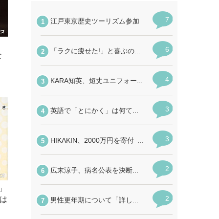
な
！」
は