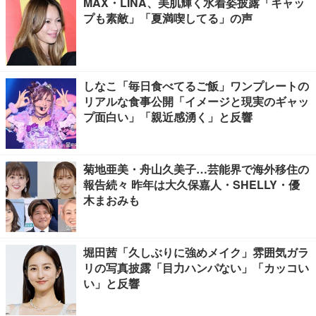
MAX・LINA、美肌輝く水着姿披露「キャッ
プも素敵」「夏満喫してる」の声
しなこ「毎日食べてるご飯」ワンプレートの
リアルな食事公開「イメージと現実のギャッ
プ面白い」「親近感湧く」と反響
菊地亜美・舟山久美子…芸能界で海外移住の
報告続々 昨年は大久保嘉人・SHELLY・優
木まおみも
堀田茜「久しぶりに強めメイク」雰囲気ガラ
リの写真披露「目力ハンパない」「カッコい
い」と反響