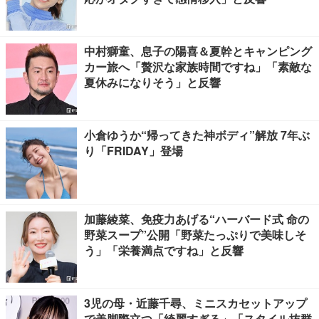
中村獅童、息子の陽喜＆夏幹とキャンピング
カー旅へ「贅沢な家族時間ですね」「素敵な
夏休みになりそう」と反響
小倉ゆうか“帰ってきた神ボディ”解放 7年ぶ
り「FRIDAY」登場
加藤綾菜、免疫力あげる“ハーバード式 命の
野菜スープ”公開「野菜たっぷりで美味しそ
う」「栄養満点ですね」と反響
3児の母・近藤千尋、ミニスカセットアップ
で美脚際立つ「綺麗すぎる」「スタイル抜群