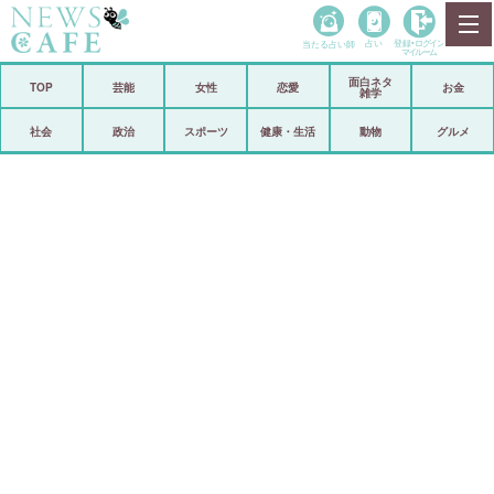
当たる占い師
占い
登録•
ログイン
マイルーム
面白ネタ
ホーム
TOP
芸能
女性
恋愛
お金
雑学
社会
政治
社会
政治
スポーツ
健康・生活
動物
グルメ
経済
海外
芸能
スポーツ
恋愛
ビックリ
コメントポスト
アリ／ナシ
リリース
ショップ
登録・ログイン/マイルーム