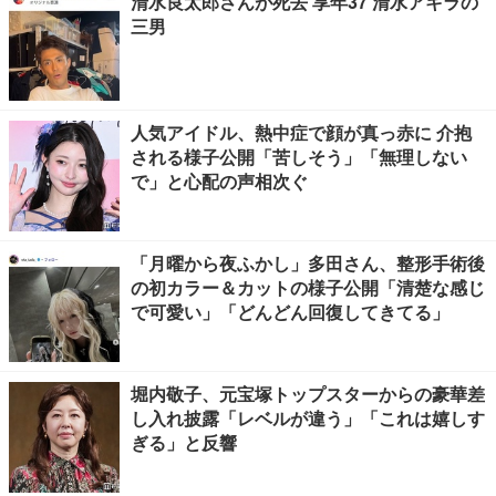
清水良太郎さんが死去 享年37 清水アキラの
三男
人気アイドル、熱中症で顔が真っ赤に 介抱
される様子公開「苦しそう」「無理しない
で」と心配の声相次ぐ
「月曜から夜ふかし」多田さん、整形手術後
の初カラー＆カットの様子公開「清楚な感じ
で可愛い」「どんどん回復してきてる」
堀内敬子、元宝塚トップスターからの豪華差
し入れ披露「レベルが違う」「これは嬉しす
ぎる」と反響