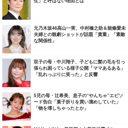
生」と呼ばない理由とは
元乃木坂46高山一実、中村橋之助＆能條愛未
夫婦との観劇ショットが話題「貴重」「素敵
な関係性」
双子の母・中川翔子、子どもに髪の毛を引っ
張られ困っている様子公開「ママあるある」
「乱れっぷりに笑った」と反響
5児の母・辻希美、息子の“やんちゃ”エピソ
ード告白「菓子折りを買い溜めしていた」
「物を壊しちゃったとか」