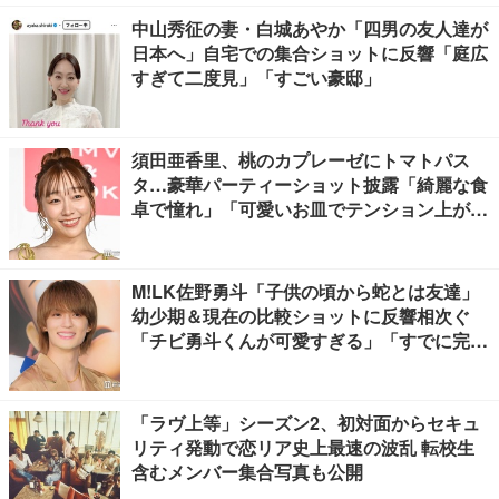
中山秀征の妻・白城あやか「四男の友人達が
日本へ」自宅での集合ショットに反響「庭広
すぎて二度見」「すごい豪邸」
須田亜香里、桃のカプレーゼにトマトパス
タ…豪華パーティーショット披露「綺麗な食
卓で憧れ」「可愛いお皿でテンション上が
る」の声
M!LK佐野勇斗「子供の頃から蛇とは友達」
幼少期＆現在の比較ショットに反響相次ぐ
「チビ勇斗くんが可愛すぎる」「すでに完成
されてる」
「ラヴ上等」シーズン2、初対面からセキュ
リティ発動で恋リア史上最速の波乱 転校生
含むメンバー集合写真も公開