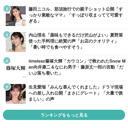
藤田ニコル、那須旅行での親子ショット公開「す
っかり素敵なママ」「すっぽり収まってて可愛す
ぎる」
内山理名「薬味もできるだけ沢山がよい」夏野菜
使った手料理に絶賛の声「お店のクオリティ」
「暑い時でも食べやすそう」
timelesz篠塚大輝「カウコン」で救われたSnow M
an向井康二＆なにわ男子・藤原丈一郎の言動「だ
いぶ落ち着いた」
生見愛瑠「みんな喜んでくれました」ドラマ現場
への差し入れ公開「まさにグレート」「大量で羨
ましい」の声
ランキングをもっと見る