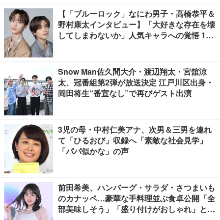
【「ブルーロック」なにわ男子・高橋恭平＆
野村康太インタビュー】「大好きな存在を壊
してしまわないか」人気キャラへの覚悟 10
キロ増量の肉体改造秘話
Snow Man佐久間大介・渡辺翔太・宮舘涼
太、冠番組第2弾が放送決定 江戸川区出身・
岡田将生“番宣なし”で再びゲスト出演
3児の母・中村仁美アナ、次男＆三男を連れ
て「ひるおび」収録へ「素敵な社会見学」
「パパ似かな」の声
前田希美、ハンバーグ・サラダ・さつまいも
のカナッペ…豪華な手料理並ぶ食卓公開「全
部美味しそう」「盛り付けがおしゃれ」と絶
賛の声