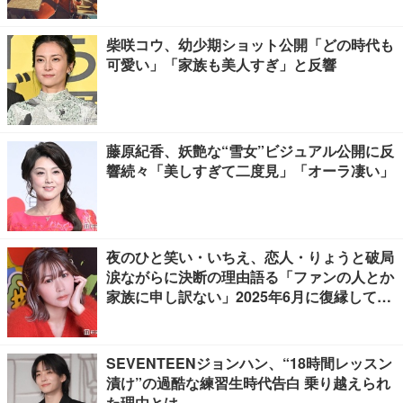
柴咲コウ、幼少期ショット公開「どの時代も
可愛い」「家族も美人すぎ」と反響
藤原紀香、妖艶な“雪女”ビジュアル公開に反
響続々「美しすぎて二度見」「オーラ凄い」
夜のひと笑い・いちえ、恋人・りょうと破局
涙ながらに決断の理由語る「ファンの人とか
家族に申し訳ない」2025年6月に復縁してい
た
SEVENTEENジョンハン、“18時間レッスン
漬け”の過酷な練習生時代告白 乗り越えられ
た理由とは