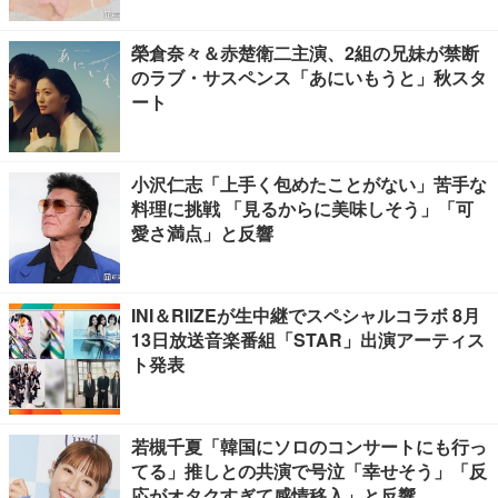
榮倉奈々＆赤楚衛二主演、2組の兄妹が禁断
のラブ・サスペンス「あにいもうと」秋スタ
ート
小沢仁志「上手く包めたことがない」苦手な
料理に挑戦 「見るからに美味しそう」「可
愛さ満点」と反響
INI＆RIIZEが生中継でスペシャルコラボ 8月
13日放送音楽番組「STAR」出演アーティス
ト発表
若槻千夏「韓国にソロのコンサートにも行っ
てる」推しとの共演で号泣「幸せそう」「反
応がオタクすぎて感情移入」と反響