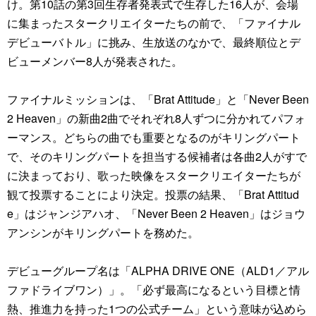
け。第10話の第3回生存者発表式で生存した16人が、会場
に集まったスタークリエイターたちの前で、「ファイナル
デビューバトル」に挑み、生放送のなかで、最終順位とデ
ビューメンバー8人が発表された。
ファイナルミッションは、「Brat Attitude」と「Never Been
2 Heaven」の新曲2曲でそれぞれ8人ずつに分かれてパフォ
ーマンス。どちらの曲でも重要となるのがキリングパート
で、そのキリングパートを担当する候補者は各曲2人がすで
に決まっており、歌った映像をスタークリエイターたちが
観て投票することにより決定。投票の結果、「Brat Attitud
e」はジャンジアハオ、「Never Been 2 Heaven」はジョウ
アンシンがキリングパートを務めた。
デビューグループ名は「ALPHA DRIVE ONE（ALD1／アル
ファドライブワン）」。「必ず最高になるという目標と情
熱、推進力を持った1つの公式チーム」という意味が込めら