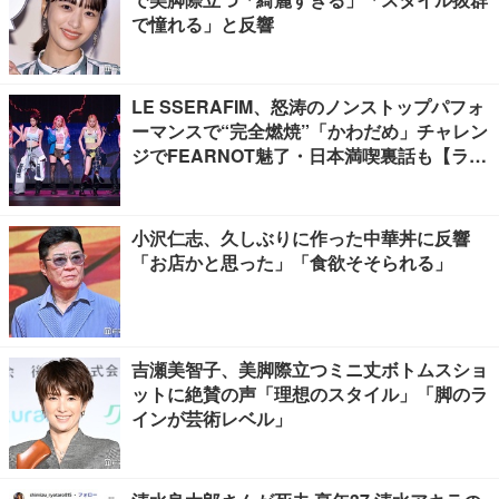
で憧れる」と反響
LE SSERAFIM、怒涛のノンストップパフォ
ーマンスで“完全燃焼”「かわだめ」チャレン
ジでFEARNOT魅了・日本満喫裏話も【ライ
ブレポート】
小沢仁志、久しぶりに作った中華丼に反響
「お店かと思った」「食欲そそられる」
吉瀬美智子、美脚際立つミニ丈ボトムスショ
ットに絶賛の声「理想のスタイル」「脚のラ
インが芸術レベル」