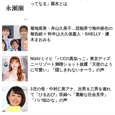
ってなる」親友とは
菊地亜美・舟山久美子…芸能界で海外移住の
報告続々 昨年は大久保嘉人・SHELLY・優
木まおみも
NiziUミイヒ「バズの真似っこ」東京ディズ
ニーリゾート満喫ショット披露「天使のよう
に可愛い」「隠しきれないオーラ」の声
3児の母・中村仁美アナ、次男＆三男を連れ
て「ひるおび」収録へ「素敵な社会見学」
「パパ似かな」の声