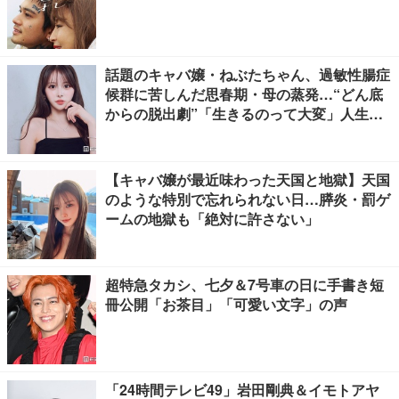
話題のキャバ嬢・ねぶたちゃん、過敏性腸症
候群に苦しんだ思春期・母の蒸発…“どん底
からの脱出劇”「生きるのって大変」人生変
えた言葉とは【インタビュー連載Vol.1】
【キャバ嬢が最近味わった天国と地獄】天国
のような特別で忘れられない日…膵炎・罰ゲ
ームの地獄も「絶対に許さない」
超特急タカシ、七夕＆7号車の日に手書き短
冊公開「お茶目」「可愛い文字」の声
「24時間テレビ49」岩田剛典＆イモトアヤ