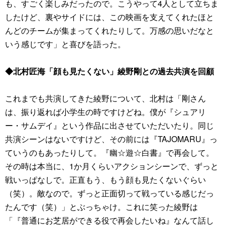
も、すごく楽しみだったので。こうやって4人として立ちま
したけど、裏やサイドには、この映画を支えてくれたほと
んどのチームが集まってくれたりして。万感の思いだなと
いう感じです」と喜びを語った。
◆北村匠海「顔も見たくない」綾野剛との過去共演を回顧
これまでも共演してきた綾野について、北村は「剛さん
は、振り返れば小学生の時ですけどね。僕が『シュアリ
ー・サムデイ』という作品に出させていただいたり。同じ
共演シーンはないですけど、その前には『TAJOMARU』っ
ていうのもあったりして。『幽☆遊☆白書』で再会して。
その時は本当に、1か月くらいアクションシーンで、ずっと
戦いっぱなしで。正直もう、もう顔も見たくないぐらい
（笑）。敵なので。ずっと正面切って戦っている感じだっ
たんです（笑）」とぶっちゃけ。これに笑った綾野は
「『普通にお芝居ができる役で再会したいね』なんて話し