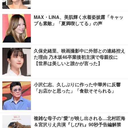
MAX・LINA、美肌輝く水着姿披露「キャッ
プも素敵」「夏満喫してる」の声
久保史緒里、映画撮影中に外部との連絡控え
た理由 乃木坂46卒業後初主演で母親役に
【世界は美しいと誰かが言った】
小沢仁志、久しぶりに作った中華丼に反響
「お店かと思った」「食欲そそられる」
複雑な母子の”愛”が映し出される…北村匠海
＆宮沢りえ共演『しびれ』90秒予告編解禁