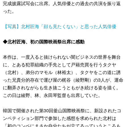
完成披露試写会に出席。人気俳優との過去の共演を振り返
った。
【写真】北村匠海「顔も見たくない」と思った人気俳優
◆北村匠海、初の国際映画祭出席に感動
本作は、一度入ると抜けられない闇ビジネスの世界を舞台
に、とある犯罪組織の手先として戸籍売買を行うタクヤ
（北村）、弟分のマモル（林裕太）、タクヤをこの道に誘
った兄貴分的存在で運び屋の梶谷（綾野剛）の3人が、運命
に翻弄されながらも生き抜こうともがき続ける姿を描く。
この日は綾野、林、永⽥琴監督も出席していた。
韓国で開催された第30回釜山国際映画祭に、新設されたコ
ンペティション部門で参加した感想を求められた北村は
「初のコンペにまさか自分たちが立てるっていうところも