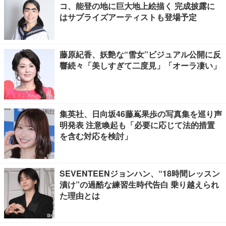
コ、能登の地に巨大地上絵描く 完成披露に
はサプライズアーティストも登場予定
藤原紀香、妖艶な“雪女”ビジュアル公開に反
響続々「美しすぎて二度見」「オーラ凄い」
集英社、日向坂46藤嶌果歩の写真集を巡り声
明発表 注意喚起も「必要に応じて法的措置
を含む対応を検討」
SEVENTEENジョンハン、“18時間レッスン
漬け”の過酷な練習生時代告白 乗り越えられ
た理由とは