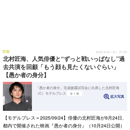
芸能
2025.9.24（水） 21:00
北村匠海、人気俳優と“ずっと戦いっぱなし”過
去共演を回顧「もう顔も見たくないぐらい」
【愚か者の⾝分】
「愚か者の⾝分」完成披露試写会に出席した北村匠海
（C）モデルプレス
全 1 枚
拡大写真
【モデルプレス＝2025/09/24】俳優の北村匠海が9月24日、
都内で開催された映画『愚か者の⾝分』（10⽉24⽇公開）