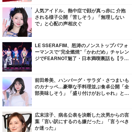
人気アイドル、熱中症で顔が真っ赤に 介抱
される様子公開「苦しそう」「無理しない
で」と心配の声相次ぐ
LE SSERAFIM、怒涛のノンストップパフォ
ーマンスで“完全燃焼”「かわだめ」チャレン
ジでFEARNOT魅了・日本満喫裏話も【ライ
ブレポート】
前田希美、ハンバーグ・サラダ・さつまいも
のカナッペ…豪華な手料理並ぶ食卓公開「全
部美味しそう」「盛り付けがおしゃれ」と絶
賛の声
広末涼子、病名公表を決断した次男からの言
葉「言い訳にするのも嫌だった」「言うべき
か迷った」