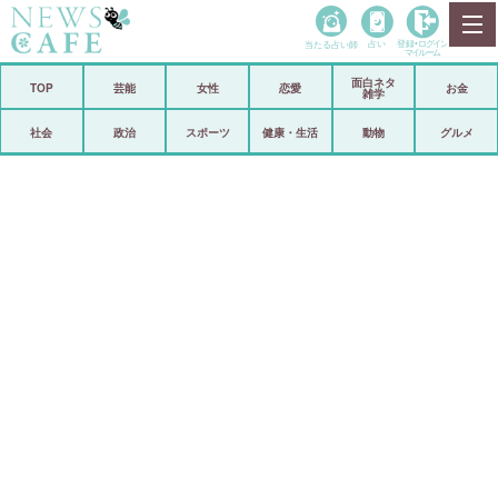
当たる占い師
占い
登録•
ログイン
マイルーム
面白ネタ
ホーム
TOP
芸能
女性
恋愛
お金
雑学
社会
政治
社会
政治
スポーツ
健康・生活
動物
グルメ
経済
海外
芸能
スポーツ
恋愛
ビックリ
コメントポスト
アリ／ナシ
リリース
ショップ
登録・ログイン/マイルーム