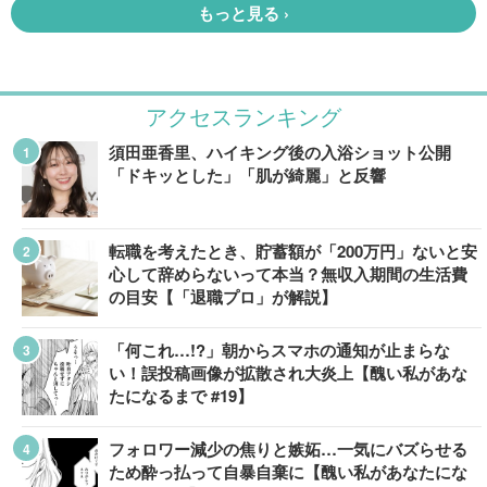
アクセスランキング
須田亜香里、ハイキング後の入浴ショット公開
「ドキッとした」「肌が綺麗」と反響
転職を考えたとき、貯蓄額が「200万円」ないと安
心して辞めらないって本当？無収入期間の生活費
の目安【「退職プロ」が解説】
「何これ…!?」朝からスマホの通知が止まらな
い！誤投稿画像が拡散され大炎上【醜い私があな
たになるまで #19】
フォロワー減少の焦りと嫉妬…一気にバズらせる
ため酔っ払って自暴自棄に【醜い私があなたにな