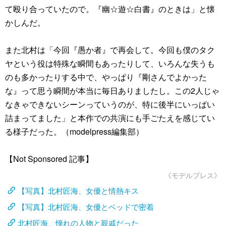
て殴り合っていたので。『幽☆遊☆白書』のときは」と懐
かしんだ。
また北村は「今回『愚か者』で再会して。今回も僕のタク
ヤという役は特殊な瞬間もあったりして、いろんな失うも
のも多かったりする中で、やっぱり『剛さんでよかった
な』って思う瞬間が本当に毎日ありましたし。この2人じゃ
なきゃできないシーンっていうのが、特に後半にいっぱい
詰まってました」と本作での共演にも手ごたえを感じてい
る様子だった。（modelpress編集部）
【Not Sponsored 記事】
《モデルプレス》
【写真】北村匠海、女優と情熱キス
【写真】北村匠海、女優とベッドで密着
北村匠海、憧れの人物と親戚だった