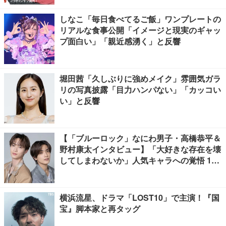
しなこ「毎日食べてるご飯」ワンプレートの
リアルな食事公開「イメージと現実のギャッ
プ面白い」「親近感湧く」と反響
堀田茜「久しぶりに強めメイク」雰囲気ガラ
リの写真披露「目力ハンパない」「カッコい
い」と反響
【「ブルーロック」なにわ男子・高橋恭平＆
野村康太インタビュー】「大好きな存在を壊
してしまわないか」人気キャラへの覚悟 10
キロ増量の肉体改造秘話
横浜流星、ドラマ「LOST10」で主演！『国
宝』脚本家と再タッグ