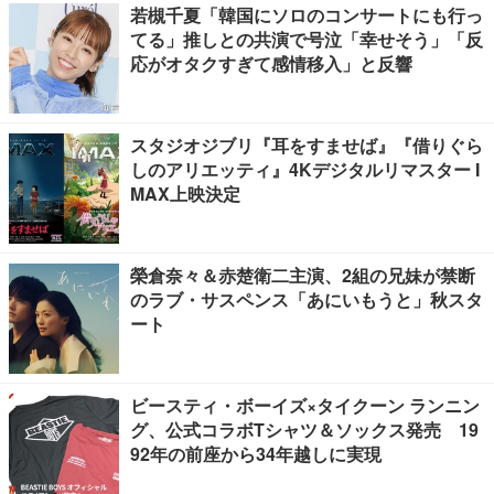
若槻千夏「韓国にソロのコンサートにも行っ
てる」推しとの共演で号泣「幸せそう」「反
応がオタクすぎて感情移入」と反響
スタジオジブリ『耳をすませば』『借りぐら
しのアリエッティ』4Kデジタルリマスター I
MAX上映決定
榮倉奈々＆赤楚衛二主演、2組の兄妹が禁断
のラブ・サスペンス「あにいもうと」秋スタ
ート
ビースティ・ボーイズ×タイクーン ランニン
グ、公式コラボTシャツ＆ソックス発売 19
92年の前座から34年越しに実現