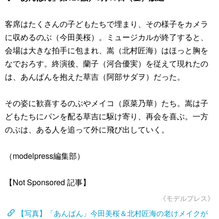
客席はたくさんの子どもたちで埋まり、その様子をカメラ
に収めるのぶ（今田美桜）。ミュージカルが終了すると、
会場は大きな拍手に包まれ、嵩（北村匠海）はほっと胸を
なでおろす。終演後、蘭子（河合優実）を従えて現れたの
は、あんぱんを抱えた草吉（阿部サダヲ）だった。
その姿に歓喜するのぶやメイコ（原菜乃華）たち。嵩は子
どもたちにパンを配る草吉に駆け寄り、再会を喜ぶ。一方
のぶは、ある人を追って外に飛び出していく。
（modelpress編集部）
【Not Sponsored 記事】
《モデルプレス》
【写真】「あんぱん」今田美桜＆北村匠海の老けメイクが