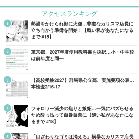
アクセスランキング
熱湯をかけられ顔に火傷…非道なカリスマ店長に
立ち向かう準備を開始！【醜い私があなたになる
まで #15】
東京都、2027年度使用教科書を採択…小・中学校
は前年度と同一
【高校受験2027】群馬県公立高、実施要項公表…
本検査2/16-17
フォロワー減少の焦りと嫉妬…一気にバズらせる
ため酔っ払って自暴自棄に【醜い私があなたにな
るまで #18】
「目ざわりなゴミは消えろ」横暴なカリスマ店長