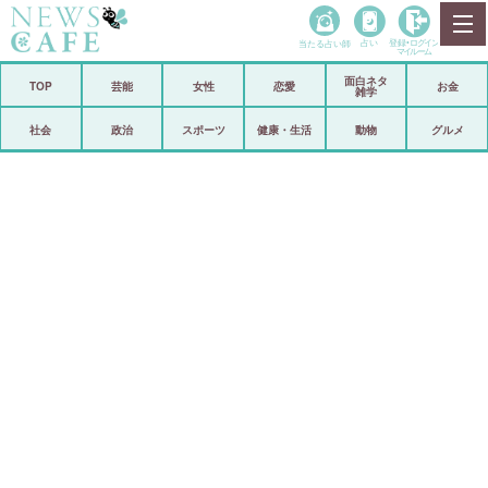
当たる占い師
占い
登録•
ログイン
マイルーム
面白ネタ
ホーム
TOP
芸能
女性
恋愛
お金
雑学
社会
政治
社会
政治
スポーツ
健康・生活
動物
グルメ
経済
海外
芸能
スポーツ
恋愛
ビックリ
コメントポスト
アリ／ナシ
リリース
ショップ
登録・ログイン/マイルーム