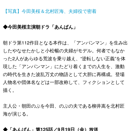
【写真】今田美桜＆北村匠海、夫婦役で密着
◆今田美桜主演朝ドラ「あんぱん」
朝ドラ第112作目となる本作は、「アンパンマン」を生み出
したやなせたかしと小松暢の夫婦がモデル。何者でもなか
った2人があらゆる荒波を乗り越え、“逆転しない正義”を体
現した「アンパンマン」にたどり着くまでの人生を、激動
の時代を生きた波乱万丈の物語として大胆に再構成。登場
人物名や団体名などは一部改称して、フィクションとして
描く。
主人公・朝田のぶを今田、のぶの夫である柳井嵩を北村匠
海が演じる。
◆「あんぱん」第125話／9月19日（金）放送