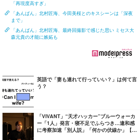
「再現度高すぎ」
「あんぱん」北村匠海、今田美桜とのキスシーンは「深夜
まで」
「あんぱん」北村匠海、最終回撮影で感じた思い ミセス大
森元貴の才能に嫉妬も
英語で「妻も連れて行っていい？」は何て言
う？
「VIVANT」“天才ハッカー”ブルーウォーカ
ー「1人」発言・寝不足でふらつき…違和感
に考察加速「別人説」「何かの伏線か」【ネ
タバレあり】