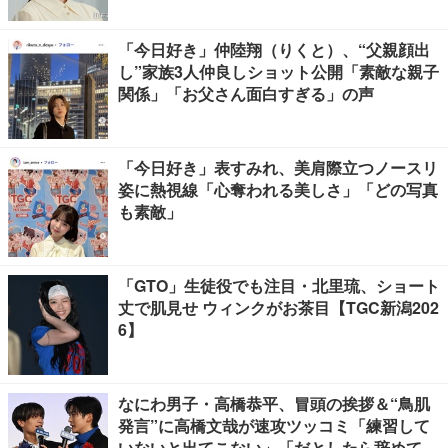
「今日好き」仲陸翔（りくと）、“父親顔出
し”家族3人仲良しショット公開「素敵な親子
関係」「お父さん面白すぎる」の声
「今日好き」表すみれ、美肩際立つノースリ
姿に熱視線「心奪われる美しさ」「どの写真
も素敵」
「GTO」生徒役でも注目・北里琉、ショート
丈で肌見せ ウィンクがお茶目【TGC新潟202
6】
なにわ男子・高橋恭平、冒頭の挨拶＆“鳥肌
発言”に高橋文哉が速攻ツッコミ「練習して
いないと出てこない」「だとしたら辞めてく