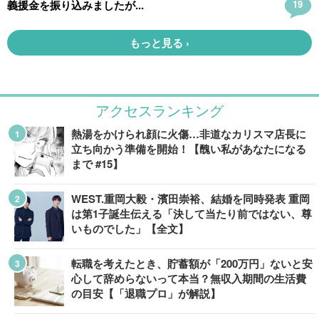
アクセスランキング
熱湯をかけられ顔に火傷…非道なカリスマ店長に
立ち向かう準備を開始！【醜い私があなたになる
まで #15】
WEST.重岡大毅・濱田崇裕、結婚を同時発表 重岡
は第1子誕生伝える「決して当たり前ではない、尊
いものでした」【全文】
転職を考えたとき、貯蓄額が「200万円」ないと安
心して辞めらないって本当？無収入期間の生活費
の目安【「退職プロ」が解説】