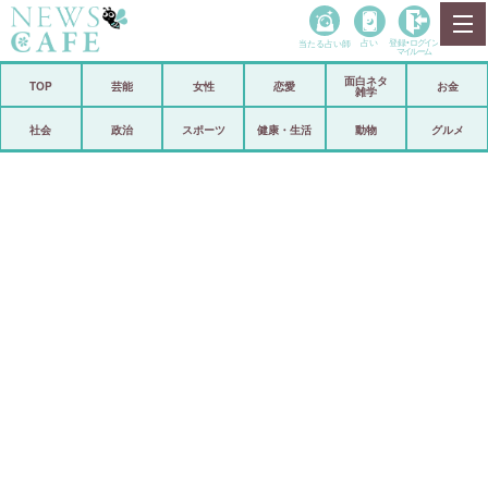
当たる占い師
占い
登録•
ログイン
マイルーム
面白ネタ
ホーム
TOP
芸能
女性
恋愛
お金
雑学
社会
政治
社会
政治
スポーツ
健康・生活
動物
グルメ
経済
海外
芸能
スポーツ
恋愛
ビックリ
コメントポスト
アリ／ナシ
リリース
ショップ
登録・ログイン/マイルーム