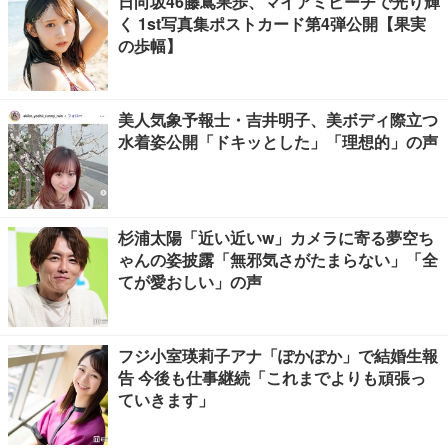
日向坂46藤嶌果歩、マイアミビーチで光り輝
く 1st写真集ポストカード第4弾公開【果実
の歩幅】
美人気象予報士・吉井明子、美ボディ際立つ
水着姿公開「ドキッとした」「理想的」の声
杉浦太陽「近い近いw」カメラに寄る夢空ち
ゃんの姿披露「無邪気さがたまらない」「全
てが愛おしい」の声
フジ小室瑛莉子アナ「ぽかぽか」で結婚生報
告 今後も仕事継続「これまでよりも頑張っ
ていきます」