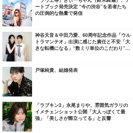
ートブック発売決定 “今の渋谷”を若者たち
の圧倒的な熱量で発信
神谷天音＆中田乃愛、60周年記念作品「ウル
トラマンテオ」出演に感じた責任と不安「大
きな転機になる」“数ミリ単位のこだわり”特
撮技術に圧倒【インタビュー】
戸塚純貴、結婚発表
「ラブキン2」永尾まりや、雰囲気ガラリの
イメチェンショット公開「大人っぽくて最
強」「美しさが際立ってる」と反響