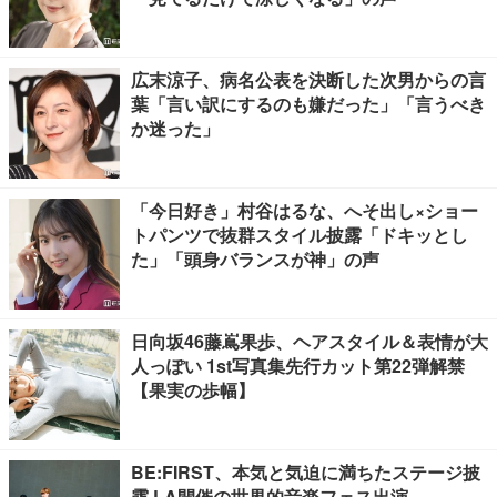
広末涼子、病名公表を決断した次男からの言
葉「言い訳にするのも嫌だった」「言うべき
か迷った」
「今日好き」村谷はるな、へそ出し×ショー
トパンツで抜群スタイル披露「ドキッとし
た」「頭身バランスが神」の声
日向坂46藤嶌果歩、ヘアスタイル＆表情が大
人っぽい 1st写真集先行カット第22弾解禁
【果実の歩幅】
BE:FIRST、本気と気迫に満ちたステージ披
露 LA開催の世界的音楽フェス出演