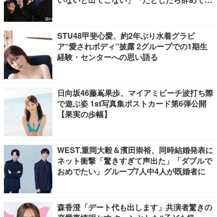
ださい」【ブルーロック】
STU48甲斐心愛、約2年ぶり水着グラビ
ア“愛されボディ”披露 2グループでの1期生
経験・センターへの思い語る
日向坂46藤嶌果歩、マイアミビーチ波打ち際
で遊ぶ姿 1st写真集ポストカード第6弾公開
【果実の歩幅】
WEST.重岡大毅＆濱田崇裕、同時結婚発表に
ネット衝撃「驚きすぎて声出た」「ダブルで
おめでたい」グループ7人中4人が既婚者に
森香澄「デート代も出します」共演者驚きの