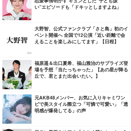
恋愛事情明かす キュンとした“子ども扱
い”エピソードも「ドキッとしますよね」
大野智、公式ファンクラブ「さと島」初のイ
ベント開催へ 全国で12公演「近い距離で会
えることを楽しみにしてます」【日程】
福原遥＆出口夏希、福山雅治のサプライズ登
場を予想「当たっちゃった」【あの星が降る
丘で、君とまた出会いたい。】
元AKB48メンバー、お気に入りキャミワン
ピで美スタイル際立つ「可憐で可愛い」「透
明感が爆発してる」の声