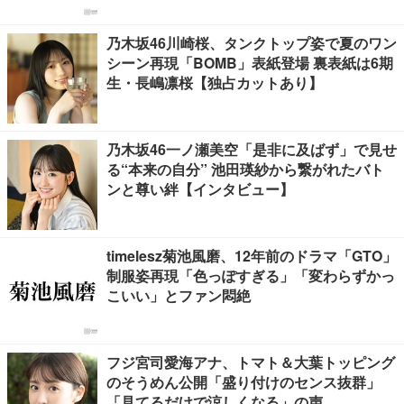
乃木坂46川崎桜、タンクトップ姿で夏のワン
シーン再現「BOMB」表紙登場 裏表紙は6期
生・長嶋凛桜【独占カットあり】
乃木坂46一ノ瀬美空「是非に及ばず」で見せ
る“本来の自分” 池田瑛紗から繋がれたバト
ンと尊い絆【インタビュー】
timelesz菊池風磨、12年前のドラマ「GTO」
制服姿再現「色っぽすぎる」「変わらずかっ
こいい」とファン悶絶
フジ宮司愛海アナ、トマト＆大葉トッピング
のそうめん公開「盛り付けのセンス抜群」
「見てるだけで涼しくなる」の声