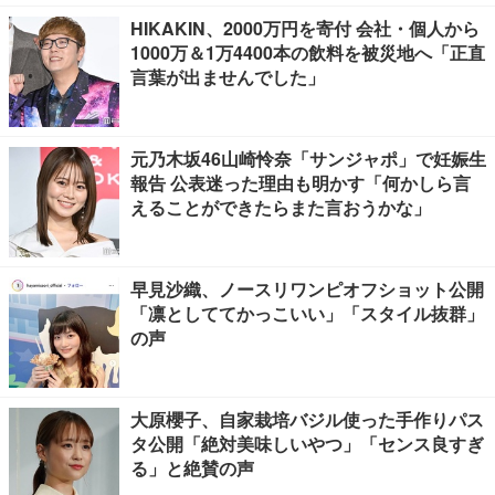
HIKAKIN、2000万円を寄付 会社・個人から
1000万＆1万4400本の飲料を被災地へ「正直
言葉が出ませんでした」
元乃木坂46山崎怜奈「サンジャポ」で妊娠生
報告 公表迷った理由も明かす「何かしら言
えることができたらまた言おうかな」
早見沙織、ノースリワンピオフショット公開
「凛としててかっこいい」「スタイル抜群」
の声
大原櫻子、自家栽培バジル使った手作りパス
タ公開「絶対美味しいやつ」「センス良すぎ
る」と絶賛の声