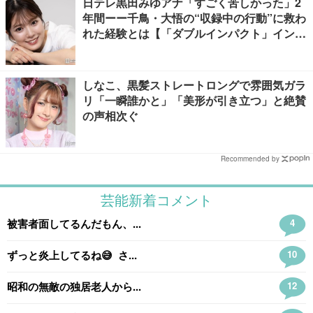
日テレ黒田みゆアナ「すごく苦しかった」2
年間ーー千鳥・大悟の“収録中の行動”に救わ
れた経験とは【「ダブルインパクト」インタ
ビュー】
しなこ、黒髪ストレートロングで雰囲気ガラ
リ「一瞬誰かと」「美形が引き立つ」と絶賛
の声相次ぐ
Recommended by