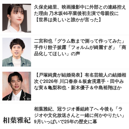
久保史緒里、映画撮影中に外部との連絡控え
た理由 乃木坂46卒業後初主演で母親役に
【世界は美しいと誰かが言った】
二宮和也「グラム数まで測って作ってみた」
手作り餃子披露「フォルムが綺麗すぎ」「商
品化してほしい」の声
【戸塚純貴が結婚発表】有名芸能人の結婚相
次ぐ2026年 川口春奈＆板倉滉選手・田中み
な実＆亀梨和也・新木優子＆中島裕翔ほか
相葉雅紀、冠ラジオ番組終了へ 今後も「ラ
ジオや文化放送さんと一緒に何かやりたい」
9月いっぱいで25年の歴史に幕