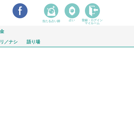
占い
登録・ログイン
当たる占い師
マイルーム
金
リ／ナシ
語り場