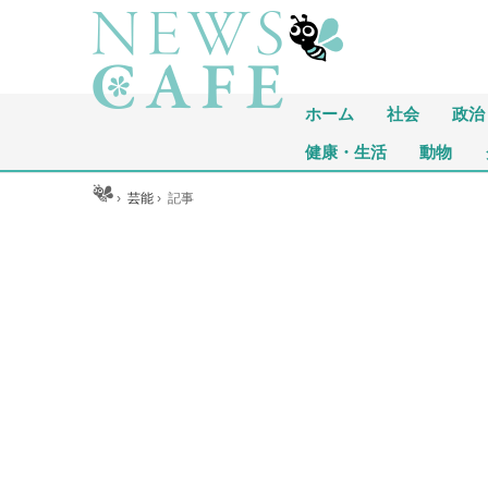
ホーム
社会
政治
健康・生活
動物
ホーム
›
芸能
›
記事