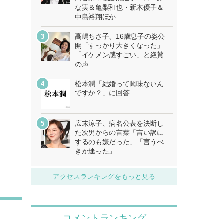
な実＆亀梨和也・新木優子＆
中島裕翔ほか
高嶋ちさ子、16歳息子の姿公
開「すっかり大きくなった」
「イケメン感すごい」と絶賛
の声
松本潤「結婚って興味ないん
ですか？」に回答
広末涼子、病名公表を決断し
た次男からの言葉「言い訳に
するのも嫌だった」「言うべ
きか迷った」
アクセスランキングをもっと見る