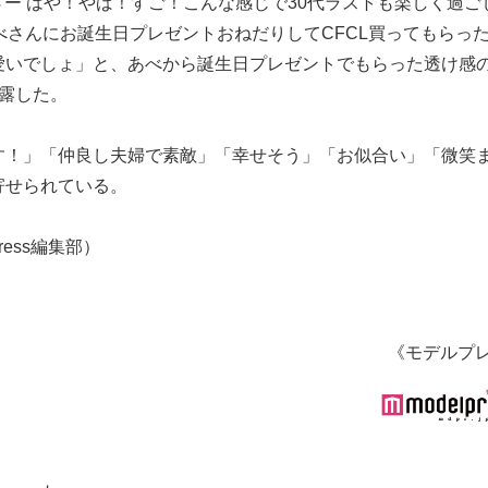
さー はや！やば！すご！こんな感じで30代ラストも楽しく過ご
べさんにお誕生日プレゼントおねだりしてCFCL買ってもらっ
愛いでしょ」と、あべから誕生日プレゼントでもらった透け感
露した。
す！」「仲良し夫婦で素敵」「幸せそう」「お似合い」「微笑
寄せられている。
ress編集部）
《モデルプ