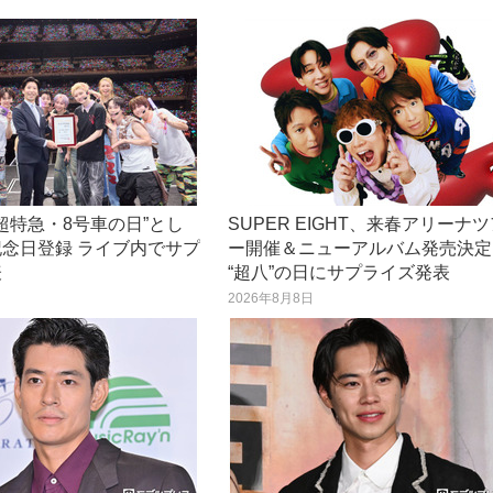
“超特急・8号車の日”とし
SUPER EIGHT、来春アリーナ
念日登録 ライブ内でサプ
ー開催＆ニューアルバム発売決定
表
“超八”の日にサプライズ発表
日
2026年8月8日