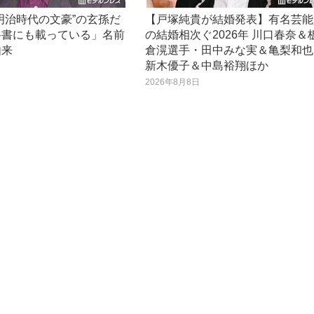
明治時代の文豪”の玄孫だ
【戸塚純貴が結婚発表】有名芸能
科書にも載っている」名前
の結婚相次ぐ2026年 川口春奈＆
由来
倉滉選手・田中みな実＆亀梨和也
新木優子＆中島裕翔ほか
日
2026年8月8日