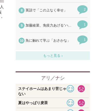
人
板
・