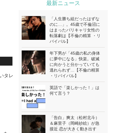
最新ニュース
「人生勝ち組だったはずな
のに…」。45歳で不倫沼に
はまったバリキャリ女性の
転落劇は【不倫の精算 ・リ
バイバル】
年下男が「45歳の私の身体
に夢中になる」快楽。破滅
に向かうと分かっていても
逃れられず…【不倫の精算
笑いタレ
・リバイバル】
英語で「楽しかった！」は
何て言う？
「告白」爽太（松村北斗）
＆麻里子（岡崎紗絵）が急
接近 恋が大きく動き出す