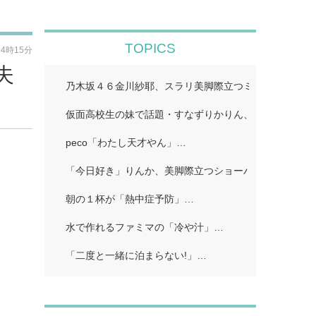
TOPICS
14時15分
夫
乃木坂４６金川紗耶、スラリ美脚際立つミニロンパース
仮面高校生の妹で話題・すなずりかりん、人生初の“裸眼
peco「わたし天才やん」…
「今日好き」りんか、美脚際立つショーパンコーデに熱
朝の１杯が「熱中症予防」…
水で作れるファミマの「冷や汁」…
「二度と一緒に泊まらない!」…