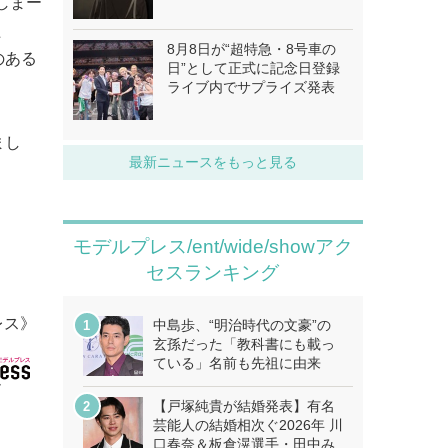
しまー
た
8月8日が“超特急・8号車の
のある
日”として正式に記念日登録
ライブ内でサプライズ発表
まし
最新ニュースをもっと見る
モデルプレス/ent/wide/showアク
セスランキング
レス》
中島歩、“明治時代の文豪”の
玄孫だった「教科書にも載っ
ている」名前も先祖に由来
【戸塚純貴が結婚発表】有名
芸能人の結婚相次ぐ2026年 川
口春奈＆板倉滉選手・田中み