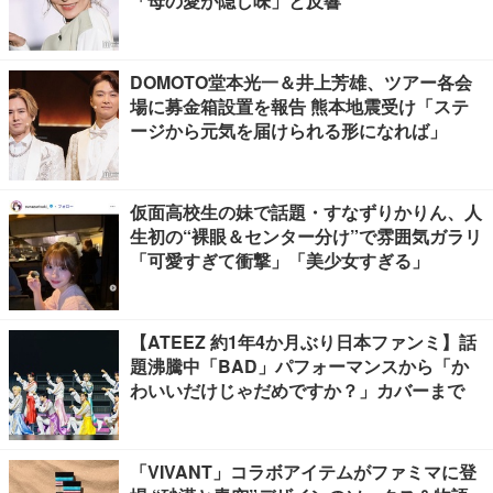
「母の愛が隠し味」と反響
DOMOTO堂本光一＆井上芳雄、ツアー各会
場に募金箱設置を報告 熊本地震受け「ステ
ージから元気を届けられる形になれば」
仮面高校生の妹で話題・すなずりかりん、人
生初の“裸眼＆センター分け”で雰囲気ガラリ
「可愛すぎて衝撃」「美少女すぎる」
【ATEEZ 約1年4か月ぶり日本ファンミ】話
題沸騰中「BAD」パフォーマンスから「か
わいいだけじゃだめですか？」カバーまで
「VIVANT」コラボアイテムがファミマに登