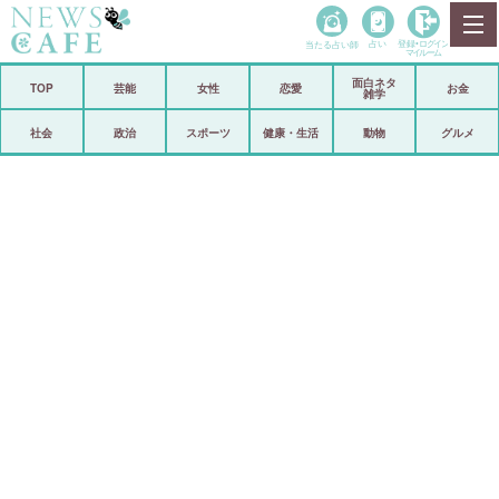
当たる占い師
占い
登録•
ログイン
マイルーム
面白ネタ
ホーム
TOP
芸能
女性
恋愛
お金
雑学
社会
政治
社会
政治
スポーツ
健康・生活
動物
グルメ
経済
海外
芸能
スポーツ
恋愛
ビックリ
コメントポスト
アリ／ナシ
リリース
ショップ
登録・ログイン/マイルーム