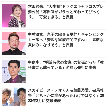
本田紗来、“人生初”ドラクエキャラコスプレ
姿公開「雰囲気がガラッと変わってびっく
り」「可愛すぎる」と反響
中村獅童、息子の陽喜＆夏幹とキャンピング
カー旅へ「贅沢な家族時間ですね」「素敵な
夏休みになりそう」と反響
中島歩、“明治時代の文豪”の玄孫だった「教
科書にも載っている」名前も先祖に由来
スカイピース・テオくん＆加藤乃愛、破局報
告「どちらかに非があったわけではなく」20
23年2月に交際発表