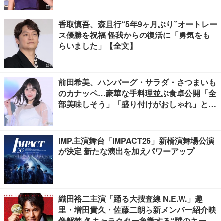
香取慎吾、森且行“5年9ヶ月ぶり”オートレー
ス優勝を祝福 怪我からの復活に「勇気をも
らいました」【全文】
前田希美、ハンバーグ・サラダ・さつまいも
のカナッペ…豪華な手料理並ぶ食卓公開「全
部美味しそう」「盛り付けがおしゃれ」と絶
賛の声
IMP.主演舞台「IMPACT26」新橋演舞場公演
が決定 新たな演出を加えパワーアップ
織田裕二主演「踊る大捜査線 N.E.W.」趣
里・増田貴久・佐藤二朗ら新メンバー紹介映
像解禁 各キャラクター象徴する“謎のキーワ