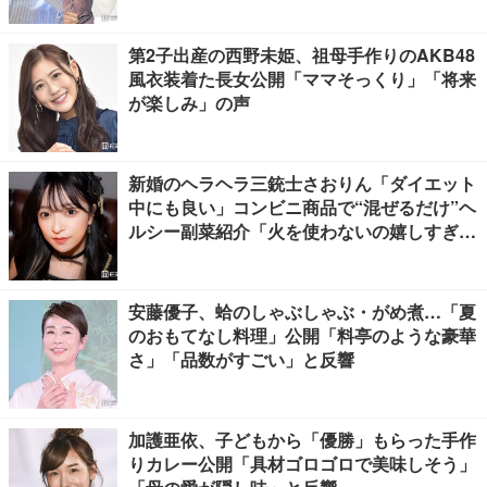
第2子出産の西野未姫、祖母手作りのAKB48
風衣装着た長女公開「ママそっくり」「将来
が楽しみ」の声
新婚のヘラヘラ三銃士さおりん「ダイエット
中にも良い」コンビニ商品で“混ぜるだけ”ヘ
ルシー副菜紹介「火を使わないの嬉しすぎ
る」「タンパク質たっぷりで最高」の声
安藤優子、蛤のしゃぶしゃぶ・がめ煮…「夏
のおもてなし料理」公開「料亭のような豪華
さ」「品数がすごい」と反響
加護亜依、子どもから「優勝」もらった手作
りカレー公開「具材ゴロゴロで美味しそう」