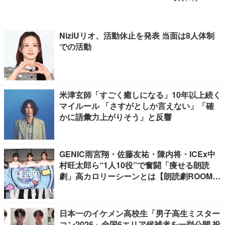
NiziUリオ、活動休止を発表 当面は8人体制
での活動
米津玄師「すごく癒しになる」10年以上続く
マイルール 「さすがとしか言えない」「確
かに語彙力上がりそう」と反響
GENIC雨宮翔・佐藤友祐・陳内将・ICEx中
村旺太郎ら“1人10役”で奮闘「痩せる朗読
劇」高カロリーシーンとは【朗読劇ROOM2
026】
日本一のイケメン高校生「男子高生ミスター
コン2026」全国6エリア候補者を一挙公開 投