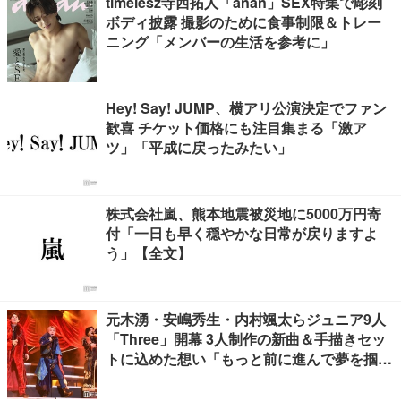
timelesz寺西拓人「anan」SEX特集で彫刻
ボディ披露 撮影のために食事制限＆トレー
ニング「メンバーの生活を参考に」
Hey! Say! JUMP、横アリ公演決定でファン
歓喜 チケット価格にも注目集まる「激ア
ツ」「平成に戻ったみたい」
株式会社嵐、熊本地震被災地に5000万円寄
付「一日も早く穏やかな日常が戻りますよ
う」【全文】
元木湧・安嶋秀生・内村颯太らジュニア9人
「Three」開幕 3人制作の新曲＆手描きセッ
トに込めた想い「もっと前に進んで夢を掴み
たい」【ゲネプロレポ】