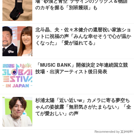
場 “砂漠と青空”デザインのソックス＆物語
のカギを握る「別班饅頭」も
北斗晶、夫・佐々木健介の還暦祝い家族ショ
ットに祝福の声「みんな幸せそうで心が温か
くなった」「愛が溢れてる」
「MUSIC BANK」開催決定 2年連続国立競
技場・出演アーティスト後日発表
杉浦太陽「近い近いw」カメラに寄る夢空ち
ゃんの姿披露「無邪気さがたまらない」「全
てが愛おしい」の声
Recommended by