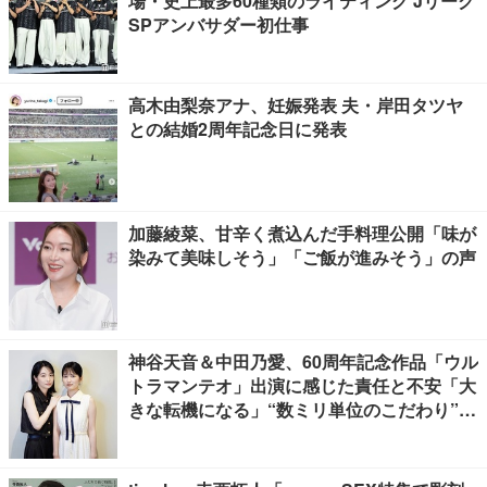
場・史上最多60種類のライティング Jリーグ
SPアンバサダー初仕事
高木由梨奈アナ、妊娠発表 夫・岸田タツヤ
との結婚2周年記念日に発表
加藤綾菜、甘辛く煮込んだ手料理公開「味が
染みて美味しそう」「ご飯が進みそう」の声
神谷天音＆中田乃愛、60周年記念作品「ウル
トラマンテオ」出演に感じた責任と不安「大
きな転機になる」“数ミリ単位のこだわり”特
撮技術に圧倒【インタビュー】