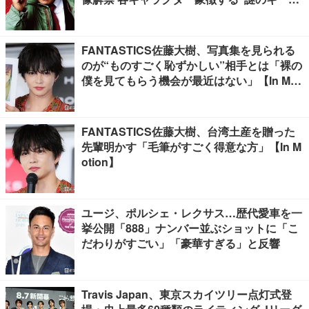
ード”も
FANTASTICS佐藤大樹、写真集を見られる
のが“ものすごく恥ずかしい”相手とは「裸の
僕を見てもらう機会が最近はない」【In Moti
on】
FANTASTICS佐藤大樹、台湾土産を贈った
先輩明かす「毛筆がすごく得意な方」【In M
otion】
ユージ、ポルシェ・レクサス…歴代愛車を一
挙公開「888」ナンバー並ぶショットに「こ
だわりがすごい」「豪華すぎる」と反響
Travis Japan、東京スカイツリー点灯式登