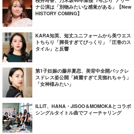
桜井玲香、乃木坂46卒業後“7年ぶり”アリー
ナ公演は「別物みたいな感覚がある」【New
HISTORY COMING】
KARA知英、短丈ユニフォームから美ウエス
トちらり「脚長すぎてびっくり」「圧巻のス
タイル」と反響
第1子妊娠の藤井夏恋、美背中全開バックレ
スドレス姿公開「綺麗すぎて見惚れちゃう」
「女神様みたい」
ILLIT、HANA・JISOO＆MOMOKAとコラボ
シングルタイトル曲でフィーチャリング