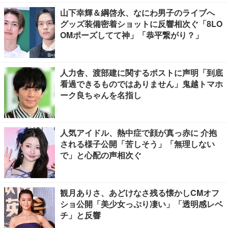
山下幸輝＆綱啓永、なにわ男子のライブへ
グッズ装備密着ショットに反響相次ぐ「8LO
OMポーズしてて神」「恭平繋がり？」
人力舎、渡部建に関するポストに声明「到底
看過できるものではありません」鬼越トマホ
ーク良ちゃんを名指し
人気アイドル、熱中症で顔が真っ赤に 介抱
される様子公開「苦しそう」「無理しない
で」と心配の声相次ぐ
観月ありさ、あどけなさ残る懐かしCMオフ
ショ公開「美少女っぷり凄い」「透明感レベ
チ」と反響