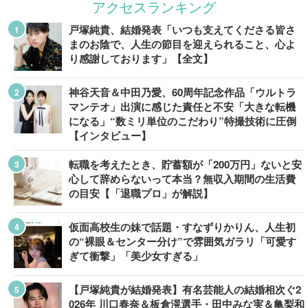
アクセスランキング
戸塚純貴、結婚発表「いつも支えてくださる皆さ
まのお陰で、人生の節目を迎えられること、心よ
り感謝しております」【全文】
神谷天音＆中田乃愛、60周年記念作品「ウルトラ
マンテオ」出演に感じた責任と不安「大きな転機
になる」“数ミリ単位のこだわり”特撮技術に圧倒
【インタビュー】
転職を考えたとき、貯蓄額が「200万円」ないと安
心して辞めらないって本当？無収入期間の生活費
の目安【「退職プロ」が解説】
仮面高校生の妹で話題・すなずりかりん、人生初
の“裸眼＆センター分け”で雰囲気ガラリ「可愛す
ぎて衝撃」「美少女すぎる」
【戸塚純貴が結婚発表】有名芸能人の結婚相次ぐ2
026年 川口春奈＆板倉滉選手・田中みな実＆亀梨和