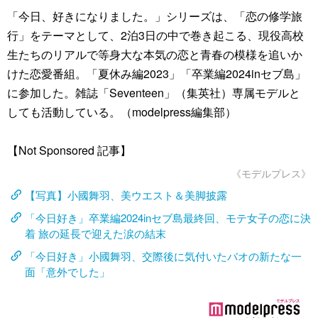
「今日、好きになりました。」シリーズは、「恋の修学旅
行」をテーマとして、2泊3日の中で巻き起こる、現役高校
生たちのリアルで等身大な本気の恋と青春の模様を追いか
けた恋愛番組。「夏休み編2023」「卒業編2024inセブ島」
に参加した。雑誌「Seventeen」（集英社）専属モデルと
しても活動している。（modelpress編集部）
【Not Sponsored 記事】
《モデルプレス》
【写真】小國舞羽、美ウエスト＆美脚披露
「今日好き」卒業編2024inセブ島最終回、モテ女子の恋に決
着 旅の延長で迎えた涙の結末
「今日好き」小國舞羽、交際後に気付いたバオの新たな一
面「意外でした」