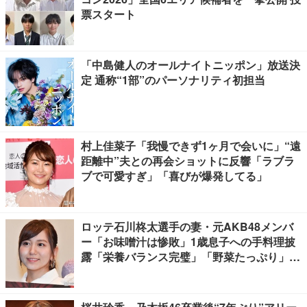
票スタート
「中島健人のオールナイトニッポン」放送決
定 通称“1部”のパーソナリティ初担当
村上佳菜子「我慢できず1ヶ月で会いに」“遠
距離中”夫との再会ショットに反響「ラブラ
ブで可愛すぎ」「喜びが爆発してる」
ロッテ石川柊太選手の妻・元AKB48メンバ
ー「お味噌汁は惨敗」1歳息子への手料理披
露「栄養バランス完璧」「野菜たっぷり」の
声