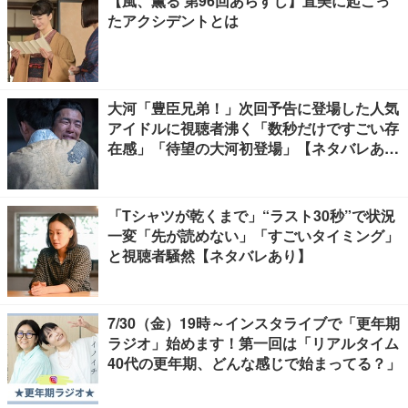
【風、薫る 第96回あらすじ】直美に起こっ
たアクシデントとは
大河「豊臣兄弟！」次回予告に登場した人気
アイドルに視聴者沸く「数秒だけですごい存
在感」「待望の大河初登場」【ネタバレあ
り】
「Tシャツが乾くまで」“ラスト30秒”で状況
一変「先が読めない」「すごいタイミング」
と視聴者騒然【ネタバレあり】
7/30（金）19時～インスタライブで「更年期
ラジオ」始めます！第一回は「リアルタイム
40代の更年期、どんな感じで始まってる？」