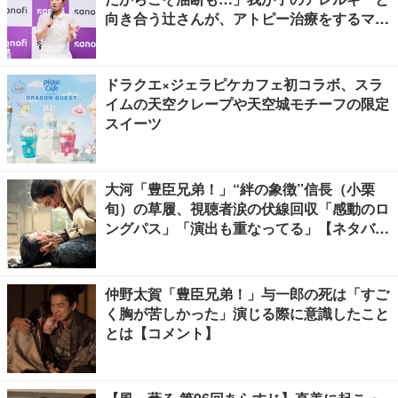
向き合う辻さんが、アトピー治療をするママ
友にかけたい言葉とは
ドラクエ×ジェラピケカフェ初コラボ、スラ
イムの天空クレープや天空城モチーフの限定
スイーツ
大河「豊臣兄弟！」“絆の象徴”信長（小栗
旬）の草履、視聴者涙の伏線回収「感動のロ
ングパス」「演出も重なってる」【ネタバレ
あり】
仲野太賀「豊臣兄弟！」与一郎の死は「すご
く胸が苦しかった」演じる際に意識したこと
とは【コメント】