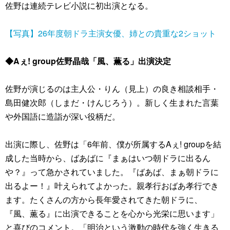
佐野は連続テレビ小説に初出演となる。
【写真】26年度朝ドラ主演女優、姉との貴重な2ショット
◆Aぇ! group佐野晶哉「風、薫る」出演決定
佐野が演じるのは主人公・りん（見上）の良き相談相手・
島田健次郎（しまだ・けんじろう）。新しく生まれた言葉
や外国語に造詣が深い役柄だ。
出演に際し、佐野は「6年前、僕が所属するAぇ! groupを結
成した当時から、ばあばに『まぁはいつ朝ドラに出るん
や？』って急かされていました。『ばあば、まぁ朝ドラに
出るよー！』叶えられてよかった。親孝行おばあ孝行でき
ます。たくさんの方から長年愛されてきた朝ドラに、
『風、薫る』に出演できることを心から光栄に思います」
と喜びのコメント。「明治という激動の時代を強く生きる