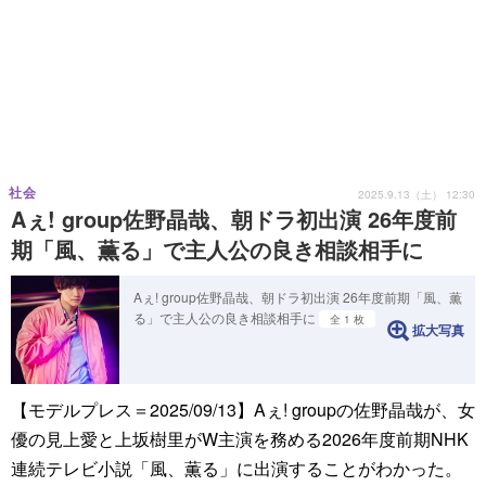
社会
2025.9.13（土） 12:30
Aぇ! group佐野晶哉、朝ドラ初出演 26年度前
期「風、薫る」で主人公の良き相談相手に
Aぇ! group佐野晶哉、朝ドラ初出演 26年度前期「風、薫
る」で主人公の良き相談相手に
全 1 枚
拡大写真
【モデルプレス＝2025/09/13】Aぇ! groupの佐野晶哉が、女
優の見上愛と上坂樹里がW主演を務める2026年度前期NHK
連続テレビ小説「風、薫る」に出演することがわかった。