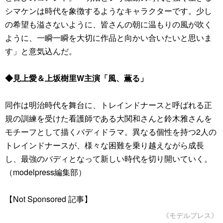
シマケンは時代を象徴するようなキャラクターです。少し
の希望も溢さないように、皆さんの朝に温もりの風が吹く
ように、一瞬一瞬を大切に作品と向かい合いたいと思いま
す」と意気込んだ。
◆見上愛＆上坂樹里W主演「風、薫る」
同作は明治時代を舞台に、トレインドナースと呼ばれる正
規の訓練を受けた看護師である大関和さんと鈴木雅さんを
モチーフとして描くバディドラマ。異なる個性を持つ2人の
トレインドナースが、様々な困難を乗り越えながら成長
し、最強のバディとなって新しい時代を切り開いていく。
（modelpress編集部）
【Not Sponsored 記事】
《モデルプレス》