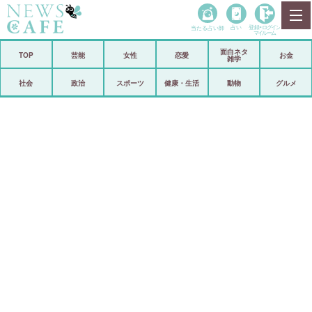
当たる占い師
占い
登録•
ログイン
マイルーム
面白ネタ
ホーム
TOP
芸能
女性
恋愛
お金
雑学
社会
政治
社会
政治
スポーツ
健康・生活
動物
グルメ
経済
海外
芸能
スポーツ
恋愛
ビックリ
コメントポスト
アリ／ナシ
リリース
ショップ
登録・ログイン/マイルーム