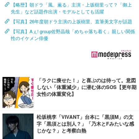
【略歴】朝ドラ「風、薫る」主演・上坂樹里って？「御上
先生」など話題作出演・モデルとしても活躍
【写真】26年度朝ドラ主演の上坂樹里、直筆美文字が話題
【写真】Aぇ! group佐野晶哉「めちゃ落ち着く」親しい関係
性のイケメン俳優
「ラクに痩せた！」と喜ぶのは待って。意図
しない「体重減少」に潜む体のSOS【更年期
女性の体重変化】
松坂桃李「VIVANT」台本に「黒須M」の文
字「黒須とは別人？」「乃木とFみたいな感
じかな？」と考察白熱