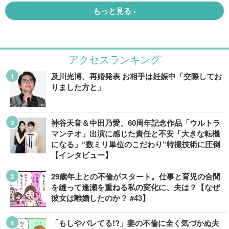
アクセスランキング
及川光博、再婚発表 お相手は妊娠中「交際してお
りました方と」
神谷天音＆中田乃愛、60周年記念作品「ウルトラ
マンテオ」出演に感じた責任と不安「大きな転機
になる」“数ミリ単位のこだわり”特撮技術に圧倒
【インタビュー】
29歳年上との不倫がスタート。仕事と育児の合間
を縫って逢瀬を重ねる私の変化に、夫は？【なぜ
彼女は離婚したのか？ #43】
「もしやバレてる!?」妻の不倫に全く気づかぬ夫