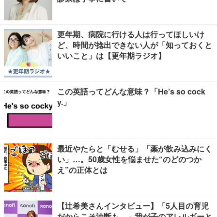
更年期、病院に行ける人は行ってほしいけ
ど、時間が捻出できない人が「知っておくと
いいこと」は【更年期ラジオ】
この英語ってどんな意味？「He’s so cock
y.」
最近やたらと「むせる」「薬が飲み込みにく
い」…。50歳女性を悩ませた“のどのつか
え”の正体とは
【辻希美さんインタビュー】「5人目の育児
だからこそ油断も…」我が子のアレルギーと