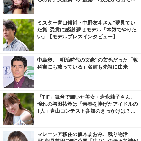
たみたいな可愛さ」「雰囲気全然違う」と驚
きの声
ミスター青山候補・中野友斗さん“夢見てい
た賞”受賞に感謝 夢はモデル「本気でやりた
い」【モデルプレスインタビュー】
中島歩、“明治時代の文豪”の玄孫だった「教
科書にも載っている」名前も先祖に由来
「TIF」舞台で輝いた美女・岩永莉子さん、
憧れの与田祐希は「青春を捧げたアイドルの
1人」青山コンテスト参加のきっかけは？
【モデルプレスインタビュー】
マレーシア移住の優木まおみ、残り物活
用“朝昼兼用ご飯”公開「牛タンの焼き加減が