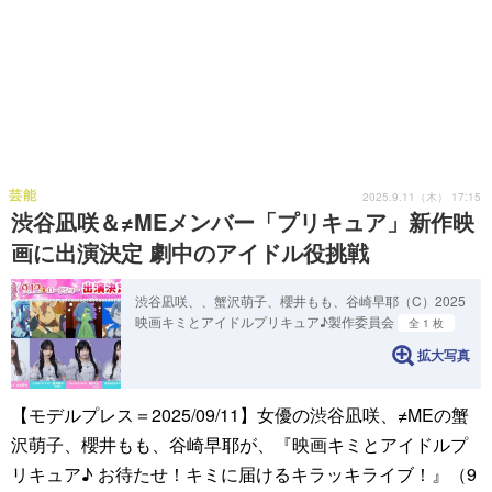
芸能
2025.9.11（木） 17:15
渋谷凪咲＆≠MEメンバー「プリキュア」新作映
画に出演決定 劇中のアイドル役挑戦
渋谷凪咲、、蟹沢萌子、櫻井もも、谷崎早耶（C）2025
映画キミとアイドルプリキュア♪製作委員会
全 1 枚
拡大写真
【モデルプレス＝2025/09/11】女優の渋谷凪咲、≠MEの蟹
沢萌子、櫻井もも、谷崎早耶が、『映画キミとアイドルプ
リキュア♪ お待たせ！キミに届けるキラッキライブ！』（9