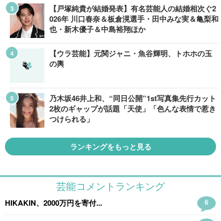
【戸塚純貴が結婚発表】有名芸能人の結婚相次ぐ2
026年 川口春奈＆板倉滉選手・田中みな実＆亀梨和
也・新木優子＆中島裕翔ほか
【ウラ芸能】元関ジャニ・魚谷輝明、トホホの玉
の輿
乃木坂46井上和、“同日公開”1st写真集先行カット
2枚のギャップが話題「天使」「色んな表情で惹き
つけられる」
ランキングをもっと見る