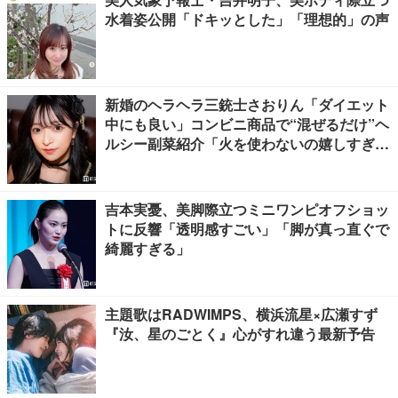
水着姿公開「ドキッとした」「理想的」の声
新婚のヘラヘラ三銃士さおりん「ダイエット
中にも良い」コンビニ商品で“混ぜるだけ”ヘ
ルシー副菜紹介「火を使わないの嬉しすぎ
る」「タンパク質たっぷりで最高」の声
吉本実憂、美脚際立つミニワンピオフショッ
トに反響「透明感すごい」「脚が真っ直ぐで
綺麗すぎる」
主題歌はRADWIMPS、横浜流星×広瀬すず
『汝、星のごとく』心がすれ違う最新予告