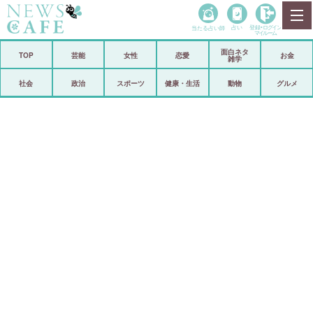
当たる占い師
占い
登録•
ログイン
マイルーム
面白ネタ
ホーム
TOP
芸能
女性
恋愛
お金
雑学
社会
政治
社会
政治
スポーツ
健康・生活
動物
グルメ
経済
海外
芸能
スポーツ
恋愛
ビックリ
コメントポスト
アリ／ナシ
リリース
ショップ
登録・ログイン/マイルーム