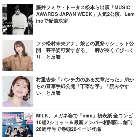
藤井フミヤ・トータス松本ら出演「MUSIC
AWARDS JAPAN WEEK」人気2公演、Lem
inoで配信決定
フジ松村未央アナ、娘との夏祭りショット公
開「甚平姿可愛すぎる」「脚が長くてびっく
り」と反響
村重杏奈「パンチ力のある文章だった」弟か
らの直筆手紙公開「丁寧な字」「読みやす
い」と反響
M!LK、メガネ姿で「mini」初表紙 全コンビ
10組2ショット＆最新メンバー相関図…創刊
26周年号で巻頭20ページ登場