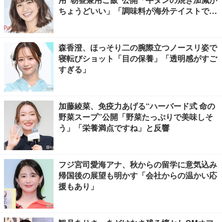
ちょうどいい」「調味料が海外テイストでお
しゃれ」の声
森香澄、ほっそり二の腕際立つノースリ姿で
寝転びショット「目の保養」「透明感がすご
すぎる」
加藤綾菜、免疫力あげる“ハーバード式 命の
野菜スープ”公開「野菜たっぷりで美味しそ
う」「栄養満点ですね」と反響
フジ宮司愛海アナ、秋からの留学に意気込み
帰国後の展望も明かす「会社からの温かい応
援もあり」