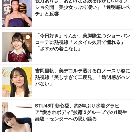
観月ありさ、あどけなさ残る懐かしCMオフ
ショ公開「美少女っぷり凄い」「透明感レベ
チ」と反響
「今日好き」りんか、美脚際立つショーパン
コーデに熱視線「スタイル抜群で憧れる」
「さすがの着こなし」
吉岡里帆、美デコルテ透ける白ノースリ姿に
熱視線「美しすぎて二度見」「透明感がハン
パない」
STU48甲斐心愛、約2年ぶり水着グラビ
ア“愛されボディ”披露 2グループでの1期生
経験・センターへの思い語る