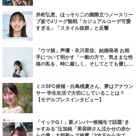
井桁弘恵、ほっそり二の腕際立つノースリー
ブ姿でJリーグ観戦「カジュアルコーデ可愛
すぎる」「スタイル抜群」と反響
「ウマ娘」声優・衣川里佳、結婚発表 お相
手について明かす「一般の方で、気ままな性
格の私を、時に厳しく、そしてとても優し
く、全力でサポートしてくれる方です」
ミスSFC候補・白鳥桃夏さん、夢はアナウン
サー 学生生活で大切にしていることは？
【モデルプレスインタビュー】
「イッテQ！」新メンバー候補生で話題“き
ゃすみる”辻加純「美容師さん泣かせの赤か
らの青」大胆新ヘア披露「2次元から出てき