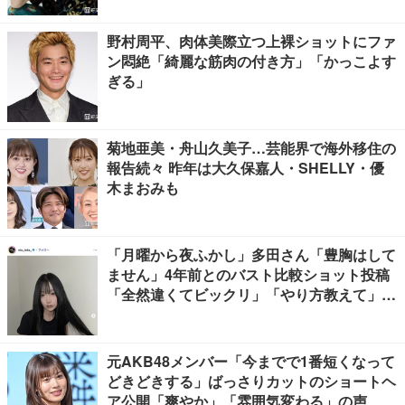
野村周平、肉体美際立つ上裸ショットにファ
ン悶絶「綺麗な筋肉の付き方」「かっこよす
ぎる」
菊地亜美・舟山久美子…芸能界で海外移住の
報告続々 昨年は大久保嘉人・SHELLY・優
木まおみも
「月曜から夜ふかし」多田さん「豊胸はして
ません」4年前とのバスト比較ショット投稿
「全然違くてビックリ」「やり方教えて」の
声多数
元AKB48メンバー「今までで1番短くなって
どきどきする」ばっさりカットのショートヘ
ア公開「爽やか」「雰囲気変わる」の声