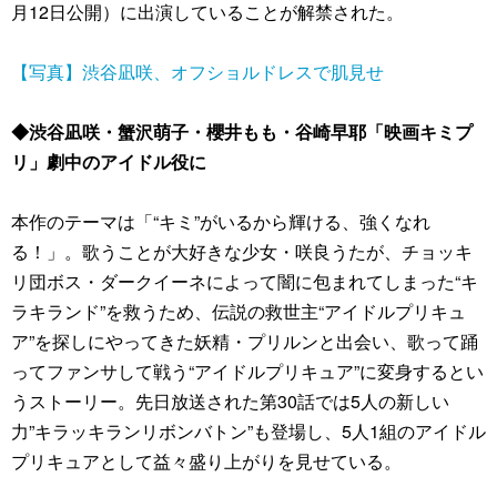
月12日公開）に出演していることが解禁された。
【写真】渋谷凪咲、オフショルドレスで肌見せ
◆渋谷凪咲・蟹沢萌子・櫻井もも・谷崎早耶「映画キミプ
リ」劇中のアイドル役に
本作のテーマは「“キミ”がいるから輝ける、強くなれ
る！」。歌うことが大好きな少女・咲良うたが、チョッキ
リ団ボス・ダークイーネによって闇に包まれてしまった“キ
ラキランド”を救うため、伝説の救世主“アイドルプリキュ
ア”を探しにやってきた妖精・プリルンと出会い、歌って踊
ってファンサして戦う“アイドルプリキュア”に変身するとい
うストーリー。先日放送された第30話では5人の新しい
力”キラッキランリボンバトン”も登場し、5人1組のアイドル
プリキュアとして益々盛り上がりを見せている。