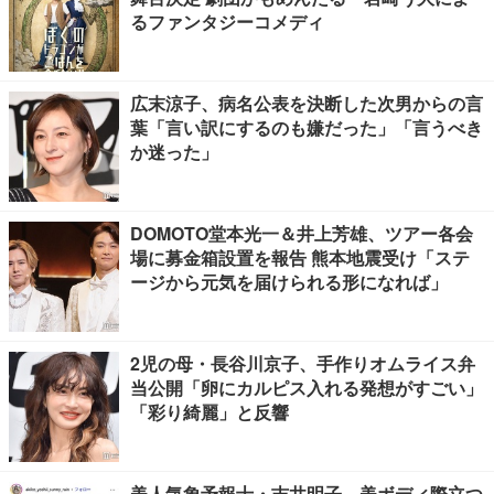
るファンタジーコメディ
広末涼子、病名公表を決断した次男からの言
葉「言い訳にするのも嫌だった」「言うべき
か迷った」
DOMOTO堂本光一＆井上芳雄、ツアー各会
場に募金箱設置を報告 熊本地震受け「ステ
ージから元気を届けられる形になれば」
2児の母・長谷川京子、手作りオムライス弁
当公開「卵にカルピス入れる発想がすごい」
「彩り綺麗」と反響
美人気象予報士・吉井明子、美ボディ際立つ