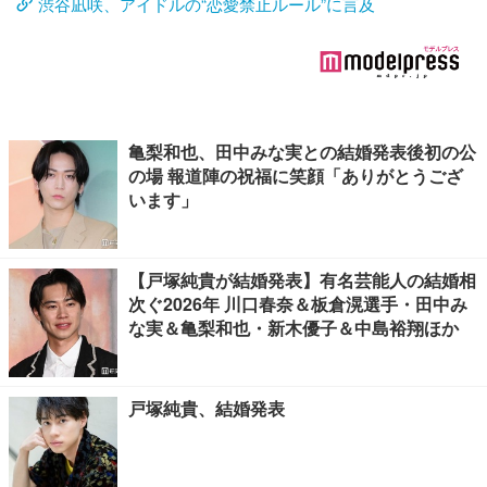
渋谷凪咲、アイドルの“恋愛禁止ルール”に言及
亀梨和也、田中みな実との結婚発表後初の公
の場 報道陣の祝福に笑顔「ありがとうござ
います」
【戸塚純貴が結婚発表】有名芸能人の結婚相
次ぐ2026年 川口春奈＆板倉滉選手・田中み
な実＆亀梨和也・新木優子＆中島裕翔ほか
戸塚純貴、結婚発表