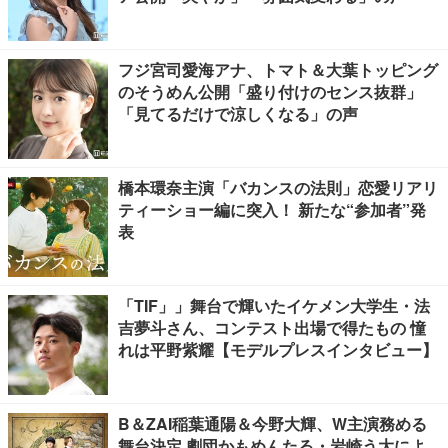
フジ宮司愛海アナ、トマト＆大葉トッピング
のそうめん公開「盛り付けのセンス抜群」
「見てるだけで涼しくなる」の声
橋本環奈主演「バカンスの法則」恋愛リアリ
ティーショー編に突入！ 新たな“参加者”発
表
「TIF」」舞台で輝いたイケメン大学生・法
吉夢斗さん、コンテスト出場で得たもの 憧
れは平野紫耀【モデルプレスインタビュー】
B＆ZAI稲葉通陽＆今野大輝、W主演務める
舞台決定 劇団かもめんたる・岩崎う大によ