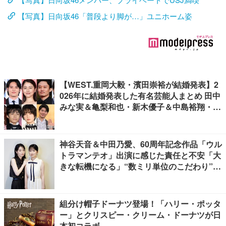
【写真】日向坂46「普段より脚が…」ユニホーム姿
【WEST.重岡大毅・濱田崇裕が結婚発表】2
026年に結婚発表した有名芸能人まとめ 田中
みな実＆亀梨和也・新木優子＆中島裕翔・川
口春奈＆板倉滉選手ほか
神谷天音＆中田乃愛、60周年記念作品「ウル
トラマンテオ」出演に感じた責任と不安「大
きな転機になる」“数ミリ単位のこだわり”特
撮技術に圧倒【インタビュー】
組分け帽子ドーナツ登場！「ハリー・ポッタ
ー」とクリスピー・クリーム・ドーナツが日
本初コラボ