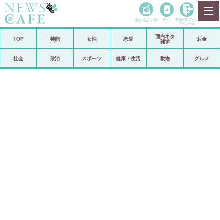
当たる占い師
占い
登録•
ログイン
マイルーム
面白ネタ
ホーム
TOP
芸能
女性
恋愛
お金
雑学
社会
政治
社会
政治
スポーツ
健康・生活
動物
グルメ
経済
海外
芸能
スポーツ
恋愛
ビックリ
コメントポスト
アリ／ナシ
リリース
ショップ
登録・ログイン/マイルーム