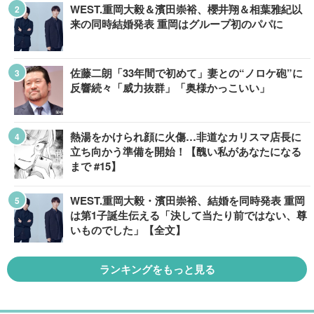
WEST.重岡大毅＆濱田崇裕、櫻井翔＆相葉雅紀以
来の同時結婚発表 重岡はグループ初のパパに
佐藤二朗「33年間で初めて」妻との“ノロケ砲”に
反響続々「威力抜群」「奥様かっこいい」
熱湯をかけられ顔に火傷…非道なカリスマ店長に
立ち向かう準備を開始！【醜い私があなたになる
まで #15】
WEST.重岡大毅・濱田崇裕、結婚を同時発表 重岡
は第1子誕生伝える「決して当たり前ではない、尊
いものでした」【全文】
ランキングをもっと見る