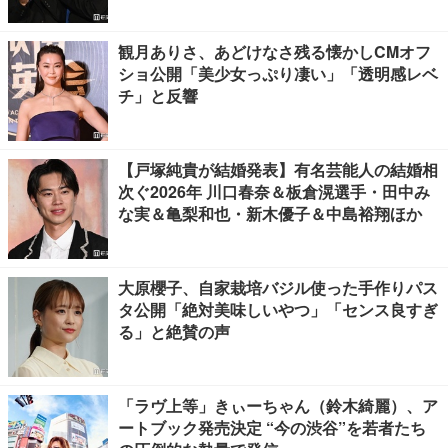
観月ありさ、あどけなさ残る懐かしCMオフ
ショ公開「美少女っぷり凄い」「透明感レベ
チ」と反響
【戸塚純貴が結婚発表】有名芸能人の結婚相
次ぐ2026年 川口春奈＆板倉滉選手・田中み
な実＆亀梨和也・新木優子＆中島裕翔ほか
大原櫻子、自家栽培バジル使った手作りパス
タ公開「絶対美味しいやつ」「センス良すぎ
る」と絶賛の声
「ラヴ上等」きぃーちゃん（鈴木綺麗）、ア
ートブック発売決定 “今の渋谷”を若者たち