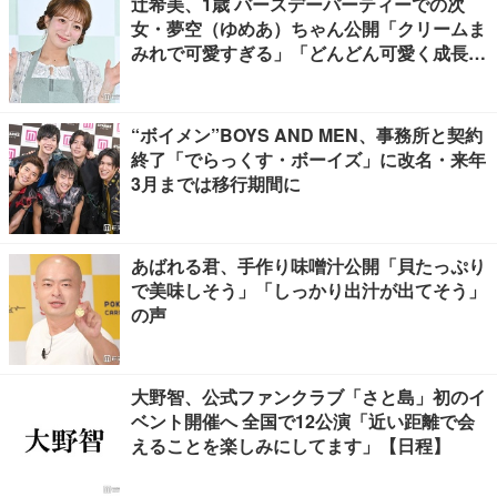
辻希美、1歳 バースデーパーティーでの次
女・夢空（ゆめあ）ちゃん公開「クリームま
みれで可愛すぎる」「どんどん可愛く成長し
てる」と反響
“ボイメン”BOYS AND MEN、事務所と契約
終了「でらっくす・ボーイズ」に改名・来年
3月までは移行期間に
あばれる君、手作り味噌汁公開「貝たっぷり
で美味しそう」「しっかり出汁が出てそう」
の声
大野智、公式ファンクラブ「さと島」初のイ
ベント開催へ 全国で12公演「近い距離で会
えることを楽しみにしてます」【日程】