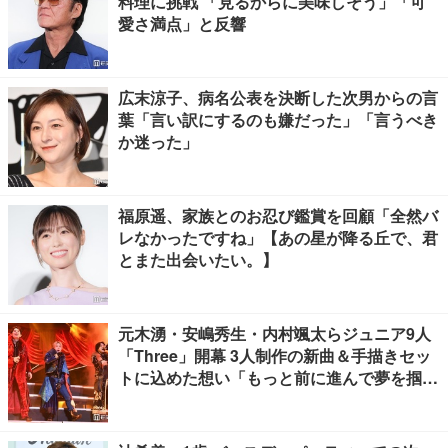
料理に挑戦 「見るからに美味しそう」「可
愛さ満点」と反響
広末涼子、病名公表を決断した次男からの言
葉「言い訳にするのも嫌だった」「言うべき
か迷った」
福原遥、家族とのお忍び鑑賞を回顧「全然バ
レなかったですね」【あの星が降る丘で、君
とまた出会いたい。】
元木湧・安嶋秀生・内村颯太らジュニア9人
「Three」開幕 3人制作の新曲＆手描きセッ
トに込めた想い「もっと前に進んで夢を掴み
たい」【ゲネプロレポ】