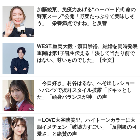
加藤綾菜、免疫力あげる“ハーバード式 命の
野菜スープ”公開「野菜たっぷりで美味しそ
う」「栄養満点ですね」と反響
WEST.重岡大毅・濱田崇裕、結婚を同時発表
重岡は第1子誕生伝える「決して当たり前で
はない、尊いものでした」【全文】
「今日好き」村谷はるな、へそ出し×ショー
トパンツで抜群スタイル披露「ドキッとし
た」「頭身バランスが神」の声
＝LOVE大谷映美里、ハイトーンカラーに大
胆イメチェン「破壊力すごい」「反則級の可
愛さ」と絶賛の声