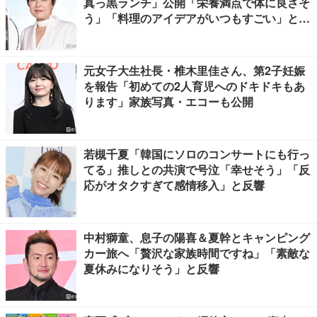
真っ黒ランチ」公開「栄養満点で体に良さそ
う」「料理のアイデアがいつもすごい」と反
響
元女子大生社長・椎木里佳さん、第2子妊娠
を報告「初めての2人育児へのドキドキもあ
ります」家族写真・エコーも公開
若槻千夏「韓国にソロのコンサートにも行っ
てる」推しとの共演で号泣「幸せそう」「反
応がオタクすぎて感情移入」と反響
中村獅童、息子の陽喜＆夏幹とキャンピング
カー旅へ「贅沢な家族時間ですね」「素敵な
夏休みになりそう」と反響