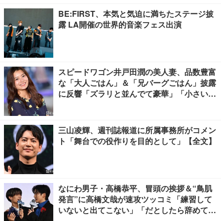
BE:FIRST、本気と気迫に満ちたステージ披
露 LA開催の世界的音楽フェス出演
スピードワゴン井戸田潤の美人妻、品数豊富
な「大人ごはん」＆「兄バーグごはん」披露
に反響「ズラリと並んでて豪華」「小さい海
苔巻きがかわいい」
三山凌輝、週刊誌報道に所属事務所がコメン
ト「舞台での役作りを目的として」【全文】
なにわ男子・高橋恭平、冒頭の挨拶＆“鳥肌
発言”に高橋文哉が速攻ツッコミ「練習して
いないと出てこない」「だとしたら辞めてく
ださい」【ブルーロック】