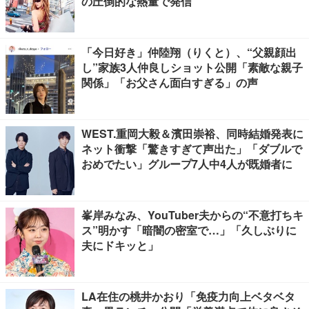
の圧倒的な熱量で発信
「今日好き」仲陸翔（りくと）、“父親顔出
し”家族3人仲良しショット公開「素敵な親子
関係」「お父さん面白すぎる」の声
WEST.重岡大毅＆濱田崇裕、同時結婚発表に
ネット衝撃「驚きすぎて声出た」「ダブルで
おめでたい」グループ7人中4人が既婚者に
峯岸みなみ、YouTuber夫からの“不意打ちキ
ス”明かす「暗闇の密室で…」「久しぶりに
夫にドキッと」
LA在住の桃井かおり「免疫力向上ベタベタ