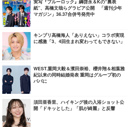
実写『ブルーロック』綱啓永＆Kの“裏表
紙”、高橋文哉らグラビア公開 「週刊少年
マガジン」36.37合併号発売中
キンプリ高橋海人「ありえない」コラボ実現
に感激「3、4回生まれ変わってもできない」
WEST.重岡大毅＆濱田崇裕、櫻井翔＆相葉雅
紀以来の同時結婚発表 重岡はグループ初の
パパに
須田亜香里、ハイキング後の入浴ショット公
開「ドキッとした」「肌が綺麗」と反響