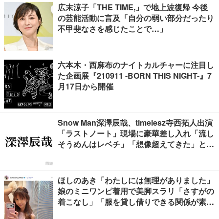
広末涼子「THE TIME,」で地上波復帰 今後
の芸能活動に言及「自分の弱い部分だったり
不甲斐なさを感じたことで…」
六本木・西麻布のナイトカルチャーに注目し
た企画展『210911 -BORN THIS NIGHT-』7
月17日から開催
Snow Man深澤辰哉、timelesz寺西拓人出演
「ラストノート」現場に豪華差し入れ「流し
そうめんはレベチ」「想像超えてきた」と絶
賛の声
ほしのあき「わたしには無理がありました」
娘のミニワンピ着用で美脚スラリ「さすがの
着こなし」「服を貸し借りできる関係が素
敵」と反響