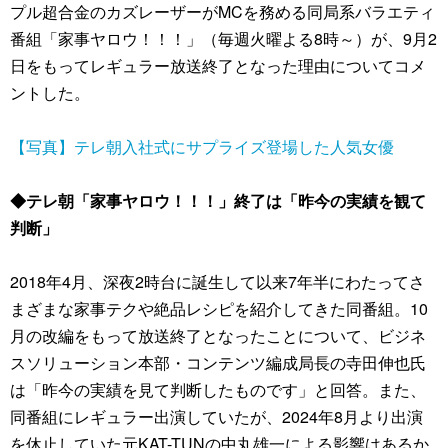
プル超合金のカズレーザーがMCを務める同局系バラエティ
番組「家事ヤロウ！！！」（毎週火曜よる8時～）が、9月2
日をもってレギュラー放送終了となった理由についてコメ
ントした。
【写真】テレ朝入社式にサプライズ登場した人気女優
◆テレ朝「家事ヤロウ！！！」終了は「昨今の実績を観て
判断」
2018年4月、深夜2時台に誕生して以来7年半にわたってさ
まざまな家事テクや絶品レシピを紹介してきた同番組。10
月の改編をもって放送終了となったことについて、ビジネ
スソリューション本部・コンテンツ編成局長の寺田伸也氏
は「昨今の実績を見て判断したものです」と回答。また、
同番組にレギュラー出演していたが、2024年8月より出演
を休止していた元KAT-TUNの中丸雄一による影響はあるか