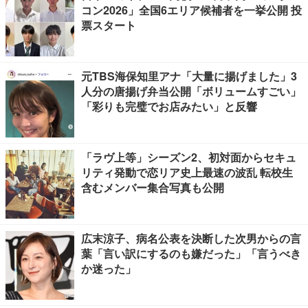
コン2026」全国6エリア候補者を一挙公開 投
票スタート
元TBS海保知里アナ「大量に揚げました」3
人分の唐揚げ弁当公開「ボリュームすごい」
「彩りも完璧でお店みたい」と反響
「ラヴ上等」シーズン2、初対面からセキュ
リティ発動で恋リア史上最速の波乱 転校生
含むメンバー集合写真も公開
広末涼子、病名公表を決断した次男からの言
葉「言い訳にするのも嫌だった」「言うべき
か迷った」