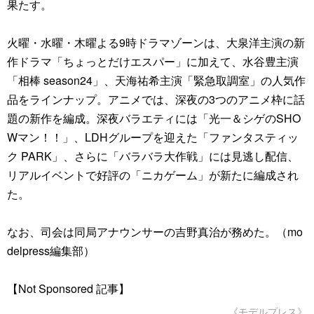
果たす。
火曜・水曜・木曜よる9時ドラマゾーンは、大泉洋主演の新
作ドラマ「ちょっとだけエスパー」に加えて、水谷豊主演
「相棒 season24」、天海祐希主演「緊急取調室」の人気作
品をラインナップ。アニメでは、深夜の3つのアニメ枠に話
題の新作を編成。深夜バラエティには「光一＆シゲのSHO
Wマン！！」、LDHグループを迎えた「ファンタスティッ
ク PARK」、さらに「バラバラ大作戦」には見逃し配信、
リアルイベントで好評の「ニカゲーム」が新たに編成され
た。
なお、司会は同局アナウンサーの吉野真治が務めた。（mo
delpress編集部）
【Not Sponsored 記事】
《モデルプレス》