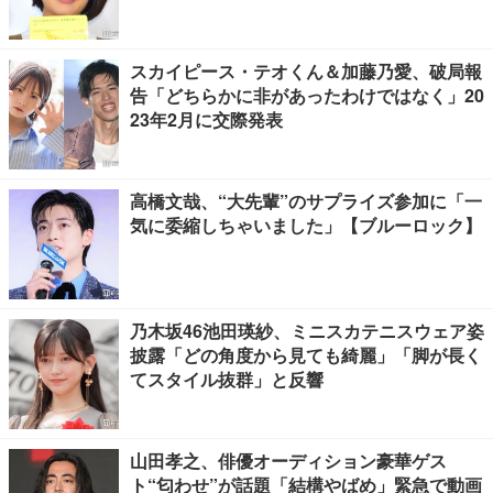
スカイピース・テオくん＆加藤乃愛、破局報
告「どちらかに非があったわけではなく」20
23年2月に交際発表
高橋文哉、“大先輩”のサプライズ参加に「一
気に委縮しちゃいました」【ブルーロック】
乃木坂46池田瑛紗、ミニスカテニスウェア姿
披露「どの角度から見ても綺麗」「脚が長く
てスタイル抜群」と反響
山田孝之、俳優オーディション豪華ゲス
ト“匂わせ”が話題「結構やばめ」緊急で動画