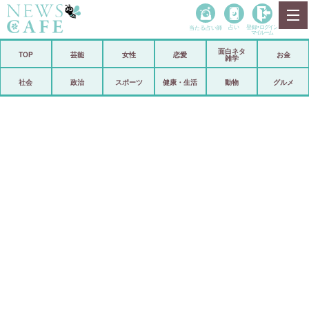
当たる占い師
占い
登録•
ログイン
マイルーム
面白ネタ
ホーム
TOP
芸能
女性
恋愛
お金
雑学
社会
政治
社会
政治
スポーツ
健康・生活
動物
グルメ
経済
海外
芸能
スポーツ
恋愛
ビックリ
コメントポスト
アリ／ナシ
リリース
ショップ
登録・ログイン/マイルーム