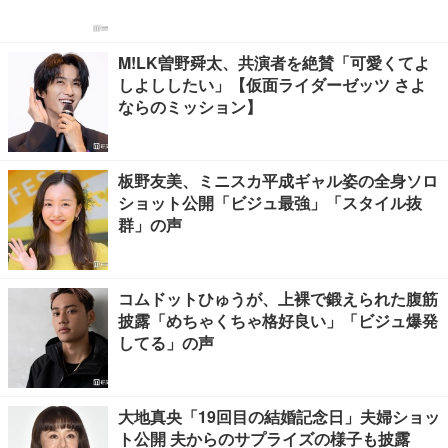
M!LK曽野舜太、共演者を絶賛「可愛くてよ
しよししたい」【仮面ライダーゼッツ さよ
ならのミッション】
板野友美、ミニスカ平成ギャル姿の全身ソロ
ショット公開「ビジュ最強」「スタイル抜
群」の声
コムドットひゅうが、上裸で鍛えられた腹筋
披露「めちゃくちゃ格好良い」「ビジュ爆発
してる」の声
大地真央「19回目の結婚記念日」夫婦ショッ
ト公開 夫からのサプライズの様子も披露