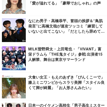
「愛が溢れてる」「豪華でおしゃれ」の声
なにわ男子・高橋恭平、冒頭の挨拶＆“鳥肌
発言”に高橋文哉が速攻ツッコミ「練習して
いないと出てこない」「だとしたら辞めてく
ださい」【ブルーロック】
M!LK曽野舜太・上田竜也・「VIVANT」富
栄ドラムら「THE鬼タイジ」参戦 出演者15
人解禁、舞台は東京サマーランド
大食い女王・もえのあずき「ぴんくこーで」
膝上ミニワンピからスラリ美脚「スタイル良
くて脚が綺麗」「お人形さんみたい」
日本一のイケメン高校生「男子高生ミスター