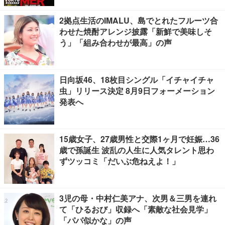
2拠点生活のIMALU、島でとれたフルーツ合
わせた焼酎アレンジ披露「新鮮で美味しそ
う」「組み合わせが最高」の声
日向坂46、18枚目シングル「イチャイチャ
虫」リリース決定 8月9日フォーメーション
発表へ
15歳女子、27歳男性と交際1ヶ月で妊娠…36
歳で孫誕生 波乱の人生に人気タレント思わ
ずツッコミ「だいぶ危ねえよ！」
3児の母・中村仁美アナ、次男＆三男を連れ
て「ひるおび」収録へ「素敵な社会見学」
「パパ似かな」の声