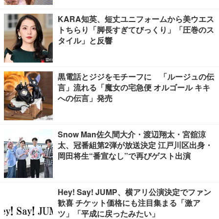
KARA知英、短丈ユニフォームから美ウエス
トちらり「脚長すぎてびっくり」「圧巻のス
タイル」と反響
黒電話とジジをモチーフに 「ルージュの伝
言」流れる「魔女の宅急便 オルゴール キキ
への伝言」発売
Snow Man佐久間大介・渡辺翔太・宮舘涼
太、冠番組第2弾が放送決定 江戸川区出身・
岡田将生“番宣なし”で再びゲスト出演
Hey! Say! JUMP、横アリ公演決定でファン
歓喜 チケット価格にも注目集まる「激ア
ツ」「平成に戻ったみたい」