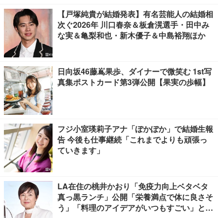
【戸塚純貴が結婚発表】有名芸能人の結婚相
次ぐ2026年 川口春奈＆板倉滉選手・田中み
な実＆亀梨和也・新木優子＆中島裕翔ほか
日向坂46藤嶌果歩、ダイナーで微笑む 1st写
真集ポストカード第3弾公開【果実の歩幅】
フジ小室瑛莉子アナ「ぽかぽか」で結婚生報
告 今後も仕事継続「これまでよりも頑張っ
ていきます」
LA在住の桃井かおり「免疫力向上ベタベタ
真っ黒ランチ」公開「栄養満点で体に良さそ
う」「料理のアイデアがいつもすごい」と反