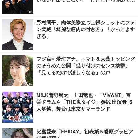
ださい」【ブルーロック】
野村周平、肉体美際立つ上裸ショットにファ
ン悶絶「綺麗な筋肉の付き方」「かっこよす
ぎる」
フジ宮司愛海アナ、トマト＆大葉トッピング
のそうめん公開「盛り付けのセンス抜群」
「見てるだけで涼しくなる」の声
M!LK曽野舜太・上田竜也・「VIVANT」富
栄ドラムら「THE鬼タイジ」参戦 出演者15
人解禁、舞台は東京サマーランド
比嘉愛未「FRIDAY」初表紙＆巻頭グラビア