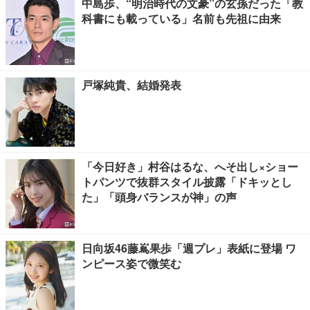
中島歩、“明治時代の文豪”の玄孫だった「教
科書にも載っている」名前も先祖に由来
戸塚純貴、結婚発表
「今日好き」村谷はるな、へそ出し×ショー
トパンツで抜群スタイル披露「ドキッとし
た」「頭身バランスが神」の声
日向坂46藤嶌果歩「週プレ」表紙に登場 ワ
ンピース姿で微笑む