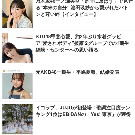
乃木坂46一ノ瀬美空「是非に及ばず」で見せ
る“本来の自分” 池田瑛紗から繋がれたバト
ンと尊い絆【インタビュー】
STU48甲斐心愛、約2年ぶり水着グラビ
ア“愛されボディ”披露 2グループでの1期生
経験・センターへの思い語る
元AKB48一期生・平嶋夏海、結婚発表
イコラブ、JUJUが初登場！歌詞注目度ラン
キング1位はEBiDANの「Yes! 東京」が獲得