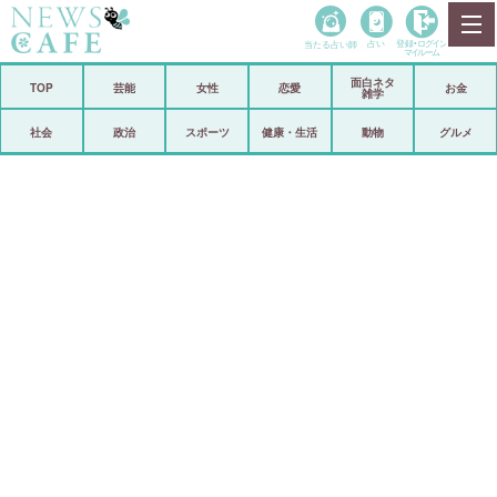
当たる占い師
占い
登録•
ログイン
マイルーム
面白ネタ
ホーム
TOP
芸能
女性
恋愛
お金
雑学
社会
政治
社会
政治
スポーツ
健康・生活
動物
グルメ
経済
海外
芸能
スポーツ
恋愛
ビックリ
コメントポスト
アリ／ナシ
リリース
ショップ
登録・ログイン/マイルーム