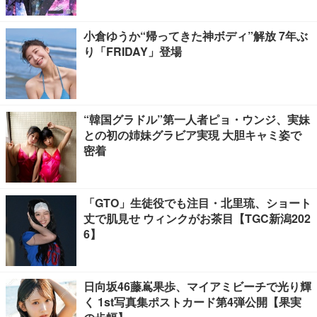
小倉ゆうか“帰ってきた神ボディ”解放 7年ぶ
り「FRIDAY」登場
“韓国グラドル”第一人者ピョ・ウンジ、実妹
との初の姉妹グラビア実現 大胆キャミ姿で
密着
「GTO」生徒役でも注目・北里琉、ショート
丈で肌見せ ウィンクがお茶目【TGC新潟202
6】
日向坂46藤嶌果歩、マイアミビーチで光り輝
く 1st写真集ポストカード第4弾公開【果実