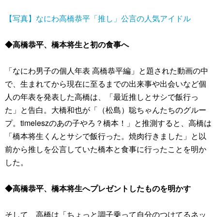
【写真】なにわ高橋恭平「推し」公言の人気アイドル
◆高橋恭平、橋本将生と初の食事へ
「なにわ男子の個人年表 高橋恭平編」と題された動画の中
で、生まれてから現在に至るまでの出来事や出会いなど個
人の年表を発表した高橋は、「最近推しとサシで飯行っ
た」と告白。大橋和也が「（松島）聡ちゃんたちのグルー
プ。timeleszのあの子やろ？橋本！」と推測すると、高橋は
「橋本将生くんとサシで飯行った。焼肉行きました」と以
前から推しを公言していた橋本と食事に行ったことを明か
した。
◆高橋恭平、橋本将生へプレゼントしたものを明かす
そして、高橋は「ちょっと調子乗って自分のつけてるネッ