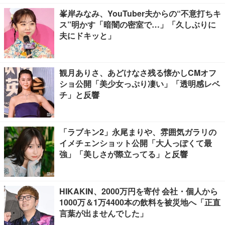
峯岸みなみ、YouTuber夫からの“不意打ちキ
ス”明かす「暗闇の密室で…」「久しぶりに
夫にドキッと」
観月ありさ、あどけなさ残る懐かしCMオフ
ショ公開「美少女っぷり凄い」「透明感レベ
チ」と反響
「ラブキン2」永尾まりや、雰囲気ガラリの
イメチェンショット公開「大人っぽくて最
強」「美しさが際立ってる」と反響
HIKAKIN、2000万円を寄付 会社・個人から
1000万＆1万4400本の飲料を被災地へ「正直
言葉が出ませんでした」