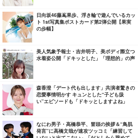
日向坂46藤嶌果歩、浮き輪で遊んでいるカッ
ト 1st写真集ポストカード第2弾公開【果実
の歩幅】
美人気象予報士・吉井明子、美ボディ際立つ
水着姿公開「ドキッとした」「理想的」の声
森香澄「デート代も出します」共演者驚きの
恋愛事情明かす キュンとした“子ども扱
い”エピソードも「ドキッとしますよね」
なにわ男子・高橋恭平、冒頭の挨拶＆“鳥肌
発言”に高橋文哉が速攻ツッコミ「練習して
いないと出てこない」「だとしたら辞めてく