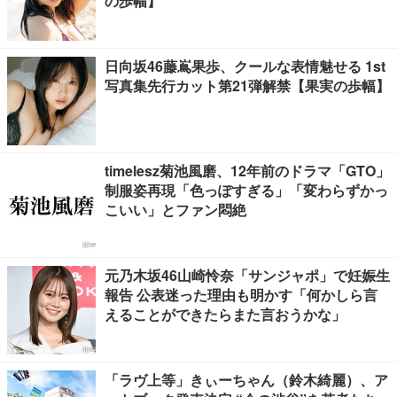
の歩幅】
日向坂46藤嶌果歩、クールな表情魅せる 1st
写真集先行カット第21弾解禁【果実の歩幅】
timelesz菊池風磨、12年前のドラマ「GTO」
制服姿再現「色っぽすぎる」「変わらずかっ
こいい」とファン悶絶
元乃木坂46山崎怜奈「サンジャポ」で妊娠生
報告 公表迷った理由も明かす「何かしら言
えることができたらまた言おうかな」
「ラヴ上等」きぃーちゃん（鈴木綺麗）、ア