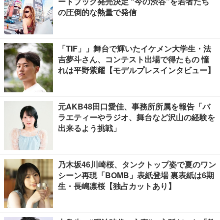
ートブック発売決定 “今の渋谷”を若者たち
の圧倒的な熱量で発信
「TIF」」舞台で輝いたイケメン大学生・法
吉夢斗さん、コンテスト出場で得たもの 憧
れは平野紫耀【モデルプレスインタビュー】
元AKB48田口愛佳、事務所所属を報告「バ
ラエティーやラジオ、舞台など沢山の経験を
出来るよう挑戦」
乃木坂46川崎桜、タンクトップ姿で夏のワン
シーン再現「BOMB」表紙登場 裏表紙は6期
生・長嶋凛桜【独占カットあり】