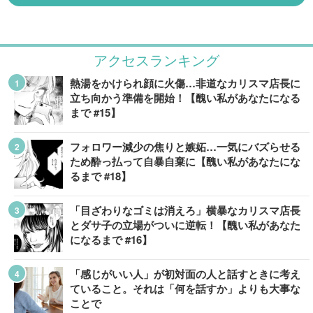
アクセスランキング
熱湯をかけられ顔に火傷…非道なカリスマ店長に
立ち向かう準備を開始！【醜い私があなたになる
まで #15】
フォロワー減少の焦りと嫉妬…一気にバズらせる
ため酔っ払って自暴自棄に【醜い私があなたにな
るまで #18】
「目ざわりなゴミは消えろ」横暴なカリスマ店長
とダサ子の立場がついに逆転！【醜い私があなた
になるまで #16】
「感じがいい人」が初対面の人と話すときに考え
ていること。それは「何を話すか」よりも大事な
ことで