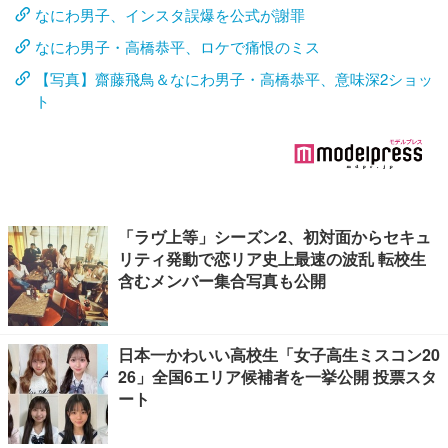
なにわ男子、インスタ誤爆を公式が謝罪
なにわ男子・高橋恭平、ロケで痛恨のミス
【写真】齋藤飛鳥＆なにわ男子・高橋恭平、意味深2ショッ
ト
「ラヴ上等」シーズン2、初対面からセキュ
リティ発動で恋リア史上最速の波乱 転校生
含むメンバー集合写真も公開
日本一かわいい高校生「女子高生ミスコン20
26」全国6エリア候補者を一挙公開 投票スタ
ート