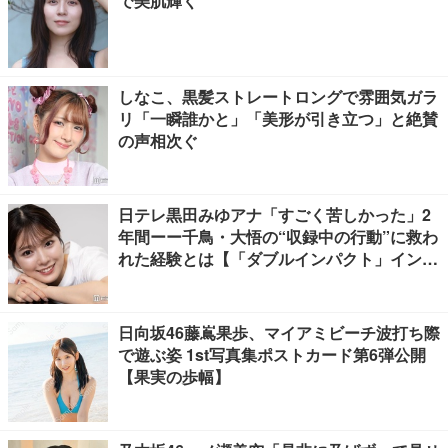
で美肌輝く
しなこ、黒髪ストレートロングで雰囲気ガラ
リ「一瞬誰かと」「美形が引き立つ」と絶賛
の声相次ぐ
日テレ黒田みゆアナ「すごく苦しかった」2
年間ーー千鳥・大悟の“収録中の行動”に救わ
れた経験とは【「ダブルインパクト」インタ
ビュー】
日向坂46藤嶌果歩、マイアミビーチ波打ち際
で遊ぶ姿 1st写真集ポストカード第6弾公開
【果実の歩幅】