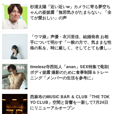
杉浦太陽「近い近いw」カメラに寄る夢空ち
ゃんの姿披露「無邪気さがたまらない」「全
てが愛おしい」の声
「ウマ娘」声優・衣川里佳、結婚発表 お相
手について明かす「一般の方で、気ままな性
格の私を、時に厳しく、そしてとても優し
く、全力でサポートしてくれる方です」
timelesz寺西拓人「anan」SEX特集で彫刻
ボディ披露 撮影のために食事制限＆トレー
ニング「メンバーの生活を参考に」
西麻布のMUSIC BAR ＆ CLUB「THE TOK
YO CLUB」空間と音響を一新して7月24日
にリニューアルオープン