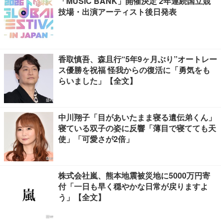
「MUSIC BANK」開催決定 2年連続国立競
技場・出演アーティスト後日発表
香取慎吾、森且行“5年9ヶ月ぶり”オートレー
ス優勝を祝福 怪我からの復活に「勇気をも
らいました」【全文】
中川翔子「目があいたまま寝る遺伝弟くん」
寝ている双子の姿に反響「薄目で寝てても天
使」「可愛さが2倍」
株式会社嵐、熊本地震被災地に5000万円寄
付「一日も早く穏やかな日常が戻りますよ
う」【全文】