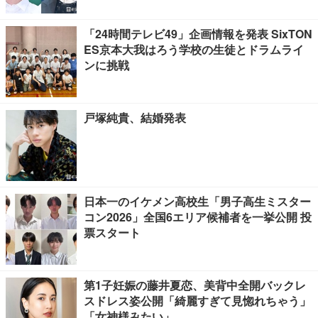
「24時間テレビ49」企画情報を発表 SixTON
ES京本大我はろう学校の生徒とドラムライ
ンに挑戦
戸塚純貴、結婚発表
日本一のイケメン高校生「男子高生ミスター
コン2026」全国6エリア候補者を一挙公開 投
票スタート
第1子妊娠の藤井夏恋、美背中全開バックレ
スドレス姿公開「綺麗すぎて見惚れちゃう」
「女神様みたい」