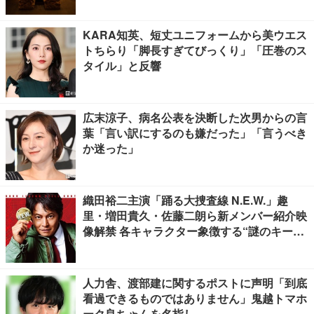
KARA知英、短丈ユニフォームから美ウエス
トちらり「脚長すぎてびっくり」「圧巻のス
タイル」と反響
広末涼子、病名公表を決断した次男からの言
葉「言い訳にするのも嫌だった」「言うべき
か迷った」
織田裕二主演「踊る大捜査線 N.E.W.」趣
里・増田貴久・佐藤二朗ら新メンバー紹介映
像解禁 各キャラクター象徴する“謎のキーワ
ード”も
人力舎、渡部建に関するポストに声明「到底
看過できるものではありません」鬼越トマホ
ーク良ちゃんを名指し