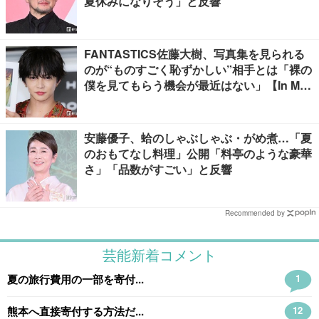
夏休みになりそう」と反響
FANTASTICS佐藤大樹、写真集を見られる
のが“ものすごく恥ずかしい”相手とは「裸の
僕を見てもらう機会が最近はない」【In Moti
on】
安藤優子、蛤のしゃぶしゃぶ・がめ煮…「夏
のおもてなし料理」公開「料亭のような豪華
さ」「品数がすごい」と反響
Recommended by