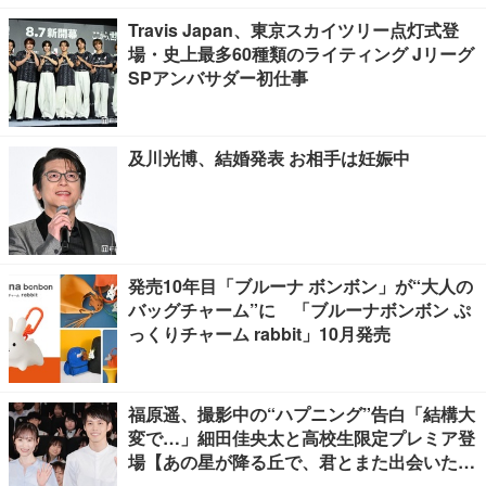
Travis Japan、東京スカイツリー点灯式登
場・史上最多60種類のライティング Jリーグ
SPアンバサダー初仕事
及川光博、結婚発表 お相手は妊娠中
発売10年目「ブルーナ ボンボン」が“大人の
バッグチャーム”に 「ブルーナボンボン ぷ
っくりチャーム rabbit」10月発売
福原遥、撮影中の“ハプニング”告白「結構大
変で…」細田佳央太と高校生限定プレミア登
場【あの星が降る丘で、君とまた出会いた
い。】