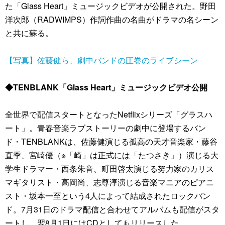
た「Glass Heart」ミュージックビデオが公開された。野田
洋次郎（RADWIMPS）作詞作曲の名曲がドラマの名シーン
と共に蘇る。
【写真】佐藤健ら、劇中バンドの圧巻のライブシーン
◆TENBLANK「Glass Heart」ミュージックビデオ公開
全世界で配信スタートとなったNetflixシリーズ「グラスハ
ート」。青春音楽ラブストーリーの劇中に登場するバン
ド・TENBLANKは、佐藤健演じる孤高の天才音楽家・藤谷
直季、宮崎優（※「崎」は正式には「たつさき」）演じる大
学生ドラマー・西条朱音、町田啓太演じる努力家のカリス
マギタリスト・高岡尚、志尊淳演じる音楽マニアのピアニ
スト・坂本一至という4人によって結成されたロックバン
ド。7月31日のドラマ配信と合わせてアルバムも配信がスタ
ートし、翌8月1日にはCDとしてもリリースした。