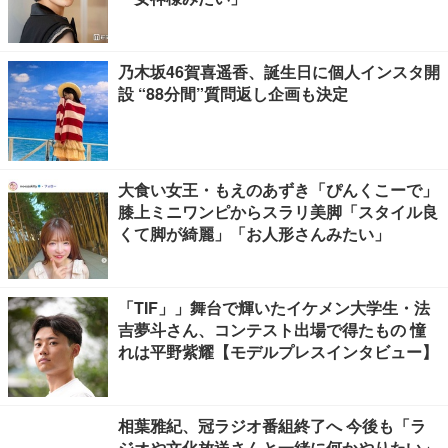
乃木坂46賀喜遥香、誕生日に個人インスタ開
設 “88分間”質問返し企画も決定
大食い女王・もえのあずき「ぴんくこーで」
膝上ミニワンピからスラリ美脚「スタイル良
くて脚が綺麗」「お人形さんみたい」
「TIF」」舞台で輝いたイケメン大学生・法
吉夢斗さん、コンテスト出場で得たもの 憧
れは平野紫耀【モデルプレスインタビュー】
相葉雅紀、冠ラジオ番組終了へ 今後も「ラ
ジオや文化放送さんと一緒に何かやりたい」