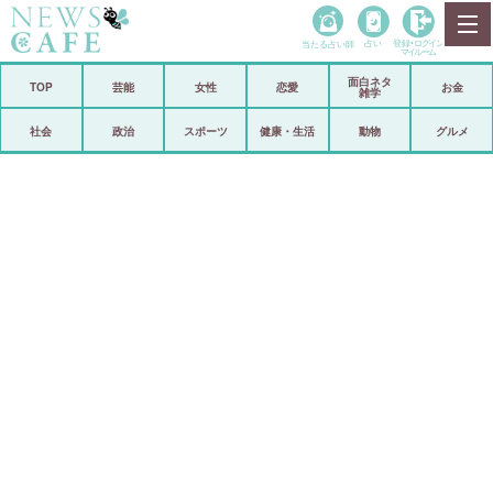
当たる占い師
占い
登録•
ログイン
マイルーム
面白ネタ
ホーム
TOP
芸能
女性
恋愛
お金
雑学
社会
政治
社会
政治
スポーツ
健康・生活
動物
グルメ
経済
海外
芸能
スポーツ
恋愛
ビックリ
コメントポスト
アリ／ナシ
リリース
ショップ
登録・ログイン/マイルーム