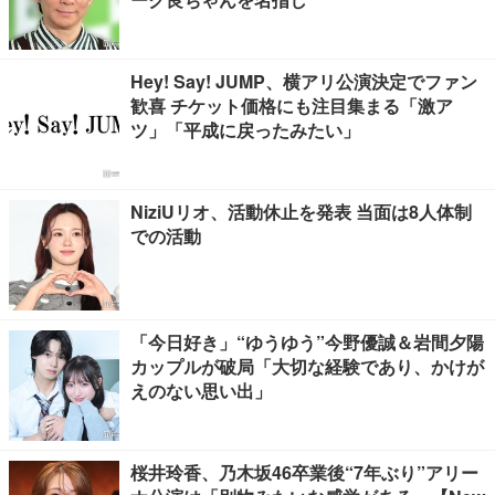
Hey! Say! JUMP、横アリ公演決定でファン
歓喜 チケット価格にも注目集まる「激ア
ツ」「平成に戻ったみたい」
NiziUリオ、活動休止を発表 当面は8人体制
での活動
「今日好き」“ゆうゆう”今野優誠＆岩間夕陽
カップルが破局「大切な経験であり、かけが
えのない思い出」
桜井玲香、乃木坂46卒業後“7年ぶり”アリー