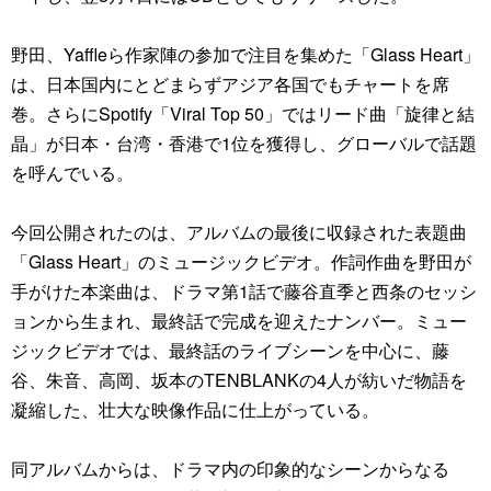
野田、Yaffleら作家陣の参加で注目を集めた「Glass Heart」
は、日本国内にとどまらずアジア各国でもチャートを席
巻。さらにSpotify「Viral Top 50」ではリード曲「旋律と結
晶」が日本・台湾・香港で1位を獲得し、グローバルで話題
を呼んでいる。
今回公開されたのは、アルバムの最後に収録された表題曲
「Glass Heart」のミュージックビデオ。作詞作曲を野田が
手がけた本楽曲は、ドラマ第1話で藤谷直季と西条のセッシ
ョンから生まれ、最終話で完成を迎えたナンバー。ミュー
ジックビデオでは、最終話のライブシーンを中心に、藤
谷、朱音、高岡、坂本のTENBLANKの4人が紡いだ物語を
凝縮した、壮大な映像作品に仕上がっている。
同アルバムからは、ドラマ内の印象的なシーンからなる