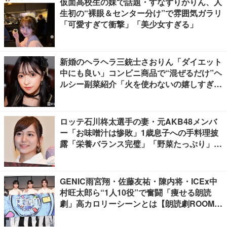
仮面高校生の妹で話題・すなずりかりん、人
生初の“裸眼＆センター分け”で雰囲気ガラリ
「可愛すぎて衝撃」「美少女すぎる」
新婚のヘラヘラ三銃士さおりん「ダイエット
中にも良い」コンビニ商品で“混ぜるだけ”ヘ
ルシー副菜紹介「火を使わないの嬉しすぎ
る」「タンパク質たっぷりで最高」の声
ロッテ石川柊太選手の妻・元AKB48メンバ
ー「お味噌汁は惨敗」1歳息子への手料理披
露「栄養バランス完璧」「野菜たっぷり」の
声
GENIC雨宮翔・佐藤友祐・陳内将・ICEx中
村旺太郎ら“1人10役”で奮闘「痩せる朗読
劇」高カロリーシーンとは【朗読劇ROOM2
026】