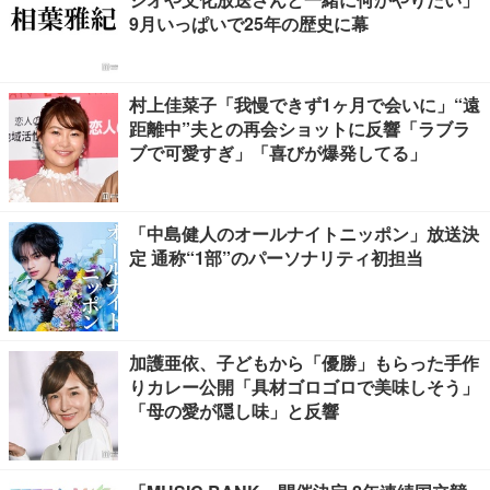
9月いっぱいで25年の歴史に幕
村上佳菜子「我慢できず1ヶ月で会いに」“遠
距離中”夫との再会ショットに反響「ラブラ
ブで可愛すぎ」「喜びが爆発してる」
「中島健人のオールナイトニッポン」放送決
定 通称“1部”のパーソナリティ初担当
加護亜依、子どもから「優勝」もらった手作
りカレー公開「具材ゴロゴロで美味しそう」
「母の愛が隠し味」と反響