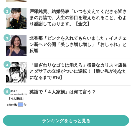
戸塚純貴、結婚発表「いつも支えてくださる皆さ
まのお陰で、人生の節目を迎えられること、心よ
り感謝しております」【全文】
北香那「ピンクを入れてもらいました」イメチェ
ン新ヘア公開「美しさ増し増し」「おしゃれ」と
反響
「目ざわりなゴミは消えろ」横暴なカリスマ店長
とダサ子の立場がついに逆転！【醜い私があなた
になるまで #16】
英語で「４人家族」は何て言う？
ランキングをもっと見る