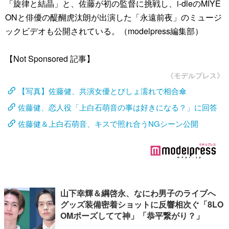
「旋律と結晶」と、佐藤が初の監督に挑戦し、i-dleのMIYE
ONと俳優の醍醐虎汰朗が出演した「永遠前夜」のミュージ
ックビデオも公開されている。（modelpress編集部）
【Not Sponsored 記事】
《モデルプレス》
【写真】佐藤健、共演女優とびしょ濡れで相合傘
佐藤健、恋人役「上白石萌音の事は好きになる？」に回答
佐藤健＆上白石萌音、キスで照れ合うNGシーン公開
山下幸輝＆綱啓永、なにわ男子のライブへ
グッズ装備密着ショットに反響相次ぐ「8LO
OMポーズしてて神」「恭平繋がり？」