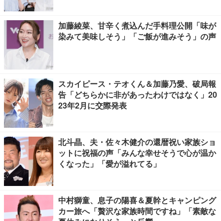
加藤綾菜、甘辛く煮込んだ手料理公開「味が
染みて美味しそう」「ご飯が進みそう」の声
スカイピース・テオくん＆加藤乃愛、破局報
告「どちらかに非があったわけではなく」20
23年2月に交際発表
北斗晶、夫・佐々木健介の還暦祝い家族ショ
ットに祝福の声「みんな幸せそうで心が温か
くなった」「愛が溢れてる」
中村獅童、息子の陽喜＆夏幹とキャンピング
カー旅へ「贅沢な家族時間ですね」「素敵な