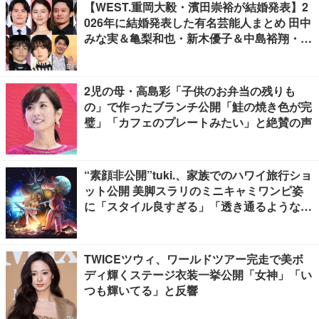
【WEST.重岡大毅・濱田崇裕が結婚発表】2
026年に結婚発表した有名芸能人まとめ 田中
みな実＆亀梨和也・新木優子＆中島裕翔・川
口春奈＆板倉滉選手ほか
2児の母・高島彩「子供のお弁当の残りも
の」で作ったブランチ公開「鮭の焼き色が完
璧」「カフェのプレートみたい」と絶賛の声
“素顔非公開”tuki.、家族でのハワイ旅行ショ
ット公開 美脚スラリのミニキャミワンピ姿
に「スタイル良すぎる」「透き通るような透
明感」と反響
TWICEツウィ、ワールドツアー完走で美ボ
ディ輝くステージ衣装一挙公開「女神」「い
つも輝いてる」と反響