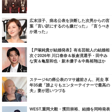
広末涼子、病名公表を決断した次男からの言
葉「言い訳にするのも嫌だった」「言うべき
か迷った」
【戸塚純貴が結婚発表】有名芸能人の結婚相
次ぐ2026年 川口春奈＆板倉滉選手・田中み
な実＆亀梨和也・新木優子＆中島裕翔ほか
ステージ4の癌公表のマサ越前さん、死去 享
年35歳「誰よりもエンターテイナーで最高の
夫」妻が思いつづる
WEST.重岡大毅・濱田崇裕、結婚を同時発表