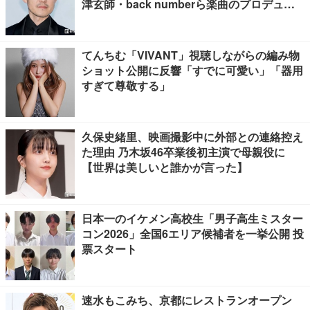
津玄師・back numberら楽曲のプロデュー
ス手掛ける
てんちむ「VIVANT」視聴しながらの編み物
ショット公開に反響「すでに可愛い」「器用
すぎて尊敬する」
久保史緒里、映画撮影中に外部との連絡控え
た理由 乃木坂46卒業後初主演で母親役に
【世界は美しいと誰かが言った】
日本一のイケメン高校生「男子高生ミスター
コン2026」全国6エリア候補者を一挙公開 投
票スタート
速水もこみち、京都にレストランオープン