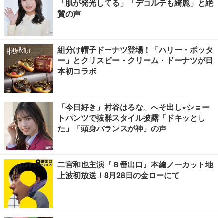
「肌が発光してる」「デコルテも綺麗」と絶
賛の声
組分け帽子ドーナツ登場！「ハリー・ポッタ
ー」とクリスピー・クリーム・ドーナツが日
本初コラボ
「今日好き」村谷はるな、へそ出し×ショー
トパンツで抜群スタイル披露「ドキッとし
た」「頭身バランスが神」の声
二宮和也主演『８番出口』本編ノーカット地
上波初放送！8月28日の金ローにて