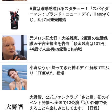
A賞は躍動感溢れるスタチュー！『スパイダ
ーマン：ブランド・ニュー・デイ』Happyく
じ、8月7日発売開始
元メロン記念日・大谷雅恵、2度目の生活保
護＆子宮全摘出を告白「預金残高は131円」
44歳で人生初の婚活にも挑戦
小倉ゆうか“帰ってきた神ボディ”解放 7年ぶ
り「FRIDAY」登場
大野智、公式ファンクラブ「さと島」初のイ
ベント開催へ 全国で12公演「近い距離で会
えることを楽しみにしてます」【日程】