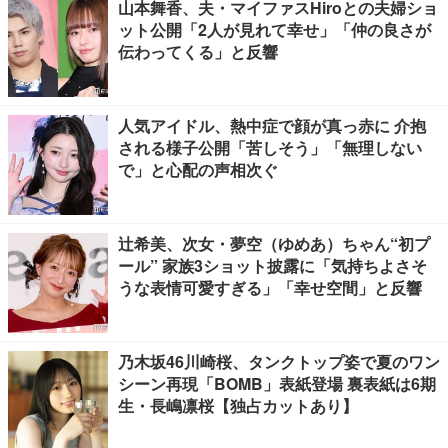
山本舞香、夫・マイファスHiroとの夫婦ショ
ット公開「2人が見れて幸せ」「仲の良さが
伝わってくる」と反響
人気アイドル、熱中症で顔が真っ赤に 介抱
される様子公開「苦しそう」「無理しない
で」と心配の声相次ぐ
辻希美、次女・夢空（ゆめあ）ちゃん“初プ
ール” 家族3ショット披露に「気持ちよさそ
うな表情可愛すぎる」「幸せ空間」と反響
乃木坂46川崎桜、タンクトップ姿で夏のワン
シーン再現「BOMB」表紙登場 裏表紙は6期
生・長嶋凛桜【独占カットあり】