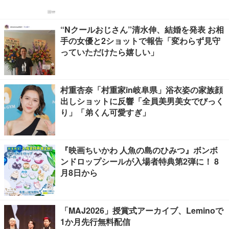
“Nクールおじさん”清水伸、結婚を発表 お相
手の女優と2ショットで報告「変わらず見守
っていただけたら嬉しい」
村重杏奈「村重家in岐阜県」浴衣姿の家族顔
出しショットに反響「全員美男美女でびっく
り」「弟くん可愛すぎ」
『映画ちいかわ 人魚の島のひみつ』ボンボ
ンドロップシールが入場者特典第2弾に！ 8
月8日から
「MAJ2026」授賞式アーカイブ、Leminoで
1か月先行無料配信