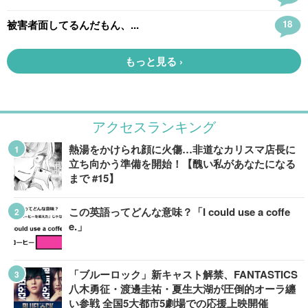
アクセスランキング
熱湯をかけられ顔に火傷…非道なカリスマ店長に
立ち向かう準備を開始！【醜い私があなたになる
まで #15】
この英語ってどんな意味？「I could use a coffe
e.」
「ブルーロック」新キャスト解禁、FANTASTICS
八木勇征・渡邊圭祐・夏生大湖が圧倒的オーラ纏
い参戦 全国5大都市5劇場での応援上映開催