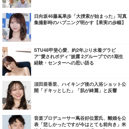
日向坂46藤嶌果歩「大捜索が始まった」写真
集撮影時のハプニング明かす【果実の歩幅】
STU48甲斐心愛、約2年ぶり水着グラビ
ア“愛されボディ”披露 2グループでの1期生
経験・センターへの思い語る
須田亜香里、ハイキング後の入浴ショット公
開「ドキッとした」「肌が綺麗」と反響
音楽プロデューサー蔦谷好位置氏、離婚を公
表「悲しかったですが今はとても前向き」米