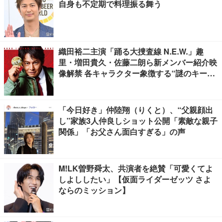
自身も不定期で料理振る舞う
織田裕二主演「踊る大捜査線 N.E.W.」趣
里・増田貴久・佐藤二朗ら新メンバー紹介映
像解禁 各キャラクター象徴する“謎のキーワ
ード”も
「今日好き」仲陸翔（りくと）、“父親顔出
し”家族3人仲良しショット公開「素敵な親子
関係」「お父さん面白すぎる」の声
M!LK曽野舜太、共演者を絶賛「可愛くてよ
しよししたい」【仮面ライダーゼッツ さよ
ならのミッション】