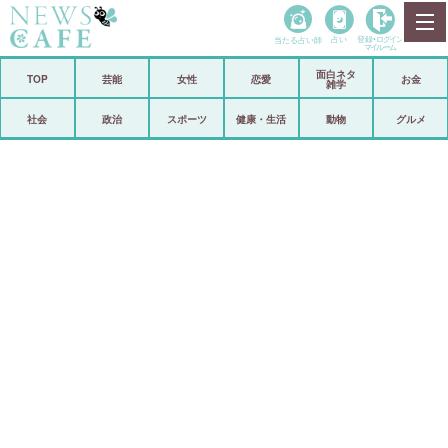
当たる占い師
占い
登録•
ログイン
マイルーム
面白ネタ
ホーム
TOP
芸能
女性
恋愛
お金
雑学
社会
政治
社会
政治
スポーツ
健康・生活
動物
グルメ
経済
海外
芸能
スポーツ
恋愛
ビックリ
コメントポスト
アリ／ナシ
リリース
ショップ
登録・ログイン/マイルーム