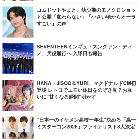
コムドットやまと、幼少期のモノクロショッ
ト公開「変わらない」「小さい頃からオーラ
すごい」の声
SEVENTEENミンギュ・スングァン・ディ
ノ、兵役履行へ 入隊日も報告
HANA・JISOO＆YURI、マクドナルドCM初
登場 レトロでエモい休日をのぞき見？お互
いに“甘くなる瞬間”明かす
“日本一のイケメン高校一年生”決める「高一
ミスターコン2026」ファイナリスト8人決定