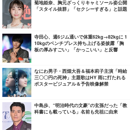
菊地姫奈、胸元ざっくりキャミソール姿公開
「スタイル抜群」「セクシーすぎる」と話題
寺田心、週6ジム通いで体重62kg→82kgに 1
10kgのベンチプレス持ち上げる姿披露「胸
板の厚みすごい」「かっこいい」と反響
なにわ男子・西畑大吾＆福本莉子主演「時給
三〇〇円の死神」主題歌はHY 雨に打たれる
ポスタービジュアル＆予告映像解禁
中島歩、“明治時代の文豪”の玄孫だった「教
科書にも載っている」名前も先祖に由来