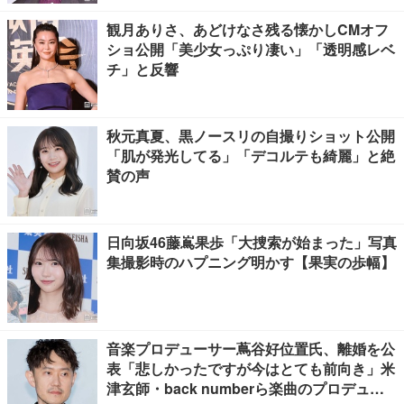
観月ありさ、あどけなさ残る懐かしCMオフ
ショ公開「美少女っぷり凄い」「透明感レベ
チ」と反響
秋元真夏、黒ノースリの自撮りショット公開
「肌が発光してる」「デコルテも綺麗」と絶
賛の声
日向坂46藤嶌果歩「大捜索が始まった」写真
集撮影時のハプニング明かす【果実の歩幅】
音楽プロデューサー蔦谷好位置氏、離婚を公
表「悲しかったですが今はとても前向き」米
津玄師・back numberら楽曲のプロデュー