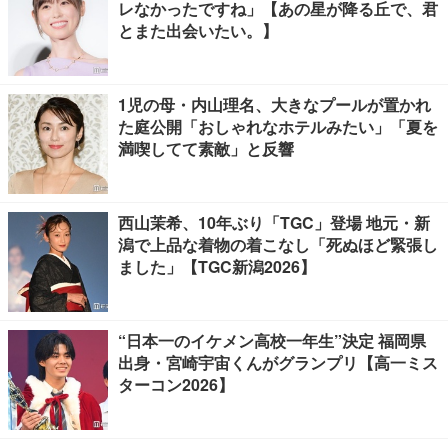
レなかったですね」【あの星が降る丘で、君
とまた出会いたい。】
1児の母・内山理名、大きなプールが置かれ
た庭公開「おしゃれなホテルみたい」「夏を
満喫してて素敵」と反響
西山茉希、10年ぶり「TGC」登場 地元・新
潟で上品な着物の着こなし「死ぬほど緊張し
ました」【TGC新潟2026】
“日本一のイケメン高校一年生”決定 福岡県
出身・宮崎宇宙くんがグランプリ【高一ミス
ターコン2026】