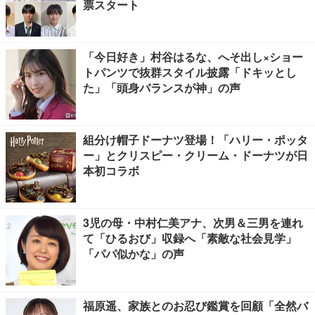
票スタート
「今日好き」村谷はるな、へそ出し×ショー
トパンツで抜群スタイル披露「ドキッとし
た」「頭身バランスが神」の声
組分け帽子ドーナツ登場！「ハリー・ポッタ
ー」とクリスピー・クリーム・ドーナツが日
本初コラボ
3児の母・中村仁美アナ、次男＆三男を連れ
て「ひるおび」収録へ「素敵な社会見学」
「パパ似かな」の声
福原遥、家族とのお忍び鑑賞を回顧「全然バ