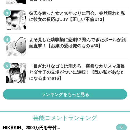
彼氏を奪った女と10年ぶりに再会。突然現れた私
に彼女の反応は…!?【正しい不倫 #13】
よそ見した幼馴染に悲劇!? 飛んできたボールが顔
面直撃！【お嬢の愛は俺のもの #30】
「目ざわりなゴミは消えろ」横暴なカリスマ店長
とダサ子の立場がついに逆転！【醜い私があなた
になるまで #16】
ランキングをもっと見る