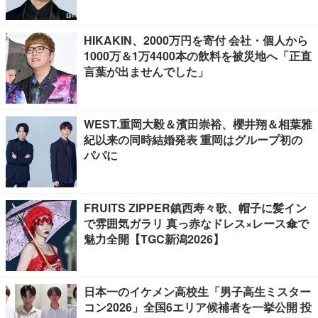
ス手掛ける
HIKAKIN、2000万円を寄付 会社・個人から
1000万＆1万4400本の飲料を被災地へ「正直
言葉が出ませんでした」
WEST.重岡大毅＆濱田崇裕、櫻井翔＆相葉雅
紀以来の同時結婚発表 重岡はグループ初の
パパに
FRUITS ZIPPER鎮西寿々歌、帽子に髪イン
で雰囲気ガラリ 真っ赤なドレス×レース傘で
魅力全開【TGC新潟2026】
日本一のイケメン高校生「男子高生ミスター
コン2026」全国6エリア候補者を一挙公開 投