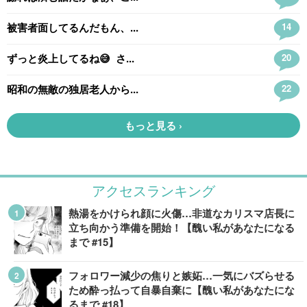
アクセスランキング
熱湯をかけられ顔に火傷…非道なカリスマ店長に
立ち向かう準備を開始！【醜い私があなたになる
まで #15】
フォロワー減少の焦りと嫉妬…一気にバズらせる
ため酔っ払って自暴自棄に【醜い私があなたにな
るまで #18】