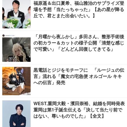
福原遥＆出口夏希、福山雅治のサプライズ登
場を予想「当たっちゃった」【あの星が降る
丘で、君とまた出会いたい。】
「月曜から夜ふかし」多田さん、整形手術後
の初カラー＆カットの様子公開「清楚な感じ
で可愛い」「どんどん回復してきてる」
黒電話とジジをモチーフに 「ルージュの伝
言」流れる「魔女の宅急便 オルゴール キキ
への伝言」発売
WEST.重岡大毅・濱田崇裕、結婚を同時発表
重岡は第1子誕生伝える「決して当たり前で
はない、尊いものでした」【全文】