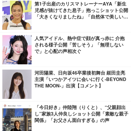
第1子出産のカリスマトレーナーAYA「新生
児感が抜けてきた息子」抱っこショット公開
「大きくなりましたね」「自然体で美しい」
と反響
人気アイドル、熱中症で顔が真っ赤に 介抱
される様子公開「苦しそう」「無理しない
で」と心配の声相次ぐ
河田陽菜、日向坂46卒業後初舞台 䋝田圭亮
主演「いつかアイツに会いに行く-BEYOND
THE MOON-」出演【コメント】
「今日好き」仲陸翔（りくと）、“父親顔出
し”家族3人仲良しショット公開「素敵な親子
関係」「お父さん面白すぎる」の声