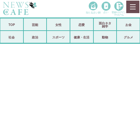
当たる占い師
占い
登録•
ログイン
マイルーム
面白ネタ
ホーム
TOP
芸能
女性
恋愛
お金
雑学
社会
政治
社会
政治
スポーツ
健康・生活
動物
グルメ
経済
海外
芸能
スポーツ
恋愛
ビックリ
コメントポスト
アリ／ナシ
リリース
ショップ
登録・ログイン/マイルーム