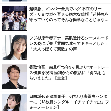
超特急、メンバー全員でハグ 不在のリー
ダ・リョウガへ寄せる絶大な信頼「超特急を
守っていくのってそんな簡単なことじゃな
い」【「ESCORT」挨拶全文】
フジ杉原千尋アナ、美肌透けるシースルード
レス姿に反響「雰囲気違ってドキッとした」
「大人っぽくて素敵」の声
香取慎吾、森且行“5年9ヶ月ぶり”オートレー
ス優勝を祝福 怪我からの復活に「勇気をも
らいました」【全文】
日向坂46正源司陽子、6作ぶり表題曲センタ
ーに【18枚目シングル「イチャイチャ虫」フ
ォーメーション】