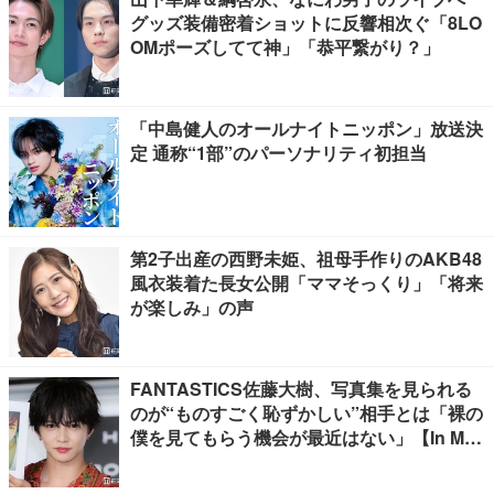
グッズ装備密着ショットに反響相次ぐ「8LO
OMポーズしてて神」「恭平繋がり？」
「中島健人のオールナイトニッポン」放送決
定 通称“1部”のパーソナリティ初担当
第2子出産の西野未姫、祖母手作りのAKB48
風衣装着た長女公開「ママそっくり」「将来
が楽しみ」の声
FANTASTICS佐藤大樹、写真集を見られる
のが“ものすごく恥ずかしい”相手とは「裸の
僕を見てもらう機会が最近はない」【In Moti
on】