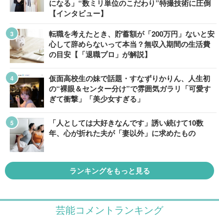
になる」“数ミリ単位のこだわり”特撮技術に圧倒
【インタビュー】
転職を考えたとき、貯蓄額が「200万円」ないと安
心して辞めらないって本当？無収入期間の生活費
の目安【「退職プロ」が解説】
仮面高校生の妹で話題・すなずりかりん、人生初
の“裸眼＆センター分け”で雰囲気ガラリ「可愛す
ぎて衝撃」「美少女すぎる」
「人としては大好きなんです」誘い続けて10数
年、心が折れた夫が「妻以外」に求めたもの
ランキングをもっと見る