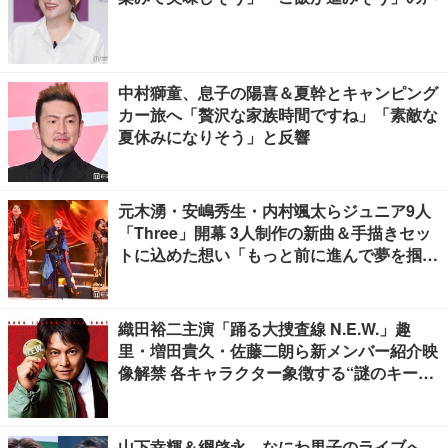
中村獅童、息子の陽喜＆夏幹とキャンピング
カー旅へ「贅沢な家族時間ですね」「素敵な
夏休みになりそう」と反響
元木湧・安嶋秀生・内村颯太らジュニア9人
「Three」開幕 3人制作の新曲＆手描きセッ
トに込めた想い「もっと前に進んで夢を掴み
たい」【ゲネプロレポ】
織田裕二主演「踊る大捜査線 N.E.W.」趣
里・増田貴久・佐藤二朗ら新メンバー紹介映
像解禁 各キャラクター象徴する“謎のキーワ
ード”も
山下幸輝＆綱啓永、なにわ男子のライブへ