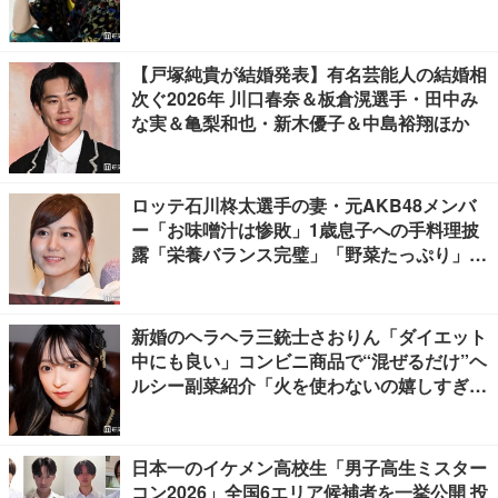
【戸塚純貴が結婚発表】有名芸能人の結婚相
次ぐ2026年 川口春奈＆板倉滉選手・田中み
な実＆亀梨和也・新木優子＆中島裕翔ほか
ロッテ石川柊太選手の妻・元AKB48メンバ
ー「お味噌汁は惨敗」1歳息子への手料理披
露「栄養バランス完璧」「野菜たっぷり」の
声
新婚のヘラヘラ三銃士さおりん「ダイエット
中にも良い」コンビニ商品で“混ぜるだけ”ヘ
ルシー副菜紹介「火を使わないの嬉しすぎ
る」「タンパク質たっぷりで最高」の声
日本一のイケメン高校生「男子高生ミスター
コン2026」全国6エリア候補者を一挙公開 投