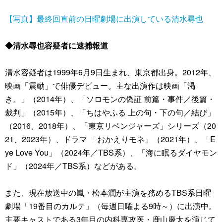
【写真】最終回直前の日曜劇場に出演している清水尋也
◆清水尋也容疑者に逮捕報道
清水容疑者は1999年6月9日生まれ、東京都出身。2012年、
映画「震動」で俳優デビュー。主な出演作は映画「渇
き。」（2014年）、「ソロモンの偽証 前篇・事件／後篇・
裁判」（2015年）、「ちはやふる 上の句・下の句／結び」
（2016、2018年）、「東京リベンジャーズ」シリーズ（20
21、2023年）、ドラマ 「おかえりモネ」（2021年）、「E
ye Love You」（2024年／TBS系）、「海に眠るダイヤモン
ド」（2024年／TBS系）などがある。
また、現在放送中の嵐・松本潤が主演を務めるTBS系日曜
劇場「19番目のカルテ」（毎週日曜よる9時～）に出演中。
主要キャストである3年目の内科専攻医・鹿山慶太を演じて