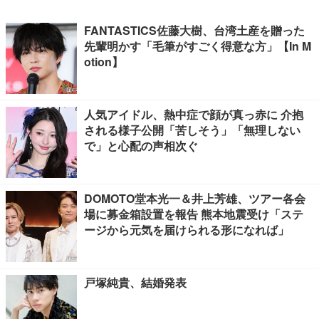
FANTASTICS佐藤大樹、台湾土産を贈った
先輩明かす「毛筆がすごく得意な方」【In M
otion】
人気アイドル、熱中症で顔が真っ赤に 介抱
される様子公開「苦しそう」「無理しない
で」と心配の声相次ぐ
DOMOTO堂本光一＆井上芳雄、ツアー各会
場に募金箱設置を報告 熊本地震受け「ステ
ージから元気を届けられる形になれば」
戸塚純貴、結婚発表