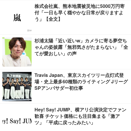
株式会社嵐、熊本地震被災地に5000万円寄
付「一日も早く穏やかな日常が戻りますよ
う」【全文】
杉浦太陽「近い近いw」カメラに寄る夢空ち
ゃんの姿披露「無邪気さがたまらない」「全
てが愛おしい」の声
Travis Japan、東京スカイツリー点灯式登
場・史上最多60種類のライティング Jリーグ
SPアンバサダー初仕事
Hey! Say! JUMP、横アリ公演決定でファン
歓喜 チケット価格にも注目集まる「激ア
ツ」「平成に戻ったみたい」