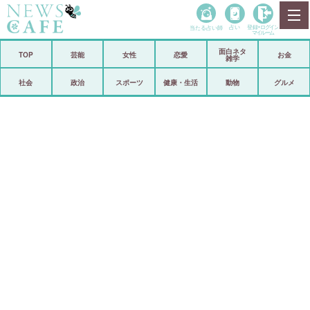
当たる占い師
占い
登録•
ログイン
マイルーム
面白ネタ
ホーム
TOP
芸能
女性
恋愛
お金
雑学
社会
政治
社会
政治
スポーツ
健康・生活
動物
グルメ
経済
海外
芸能
スポーツ
恋愛
ビックリ
コメントポスト
アリ／ナシ
リリース
ショップ
登録・ログイン/マイルーム