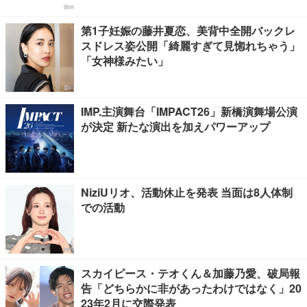
第1子妊娠の藤井夏恋、美背中全開バックレ
スドレス姿公開「綺麗すぎて見惚れちゃう」
「女神様みたい」
IMP.主演舞台「IMPACT26」新橋演舞場公演
が決定 新たな演出を加えパワーアップ
NiziUリオ、活動休止を発表 当面は8人体制
での活動
スカイピース・テオくん＆加藤乃愛、破局報
告「どちらかに非があったわけではなく」20
23年2月に交際発表