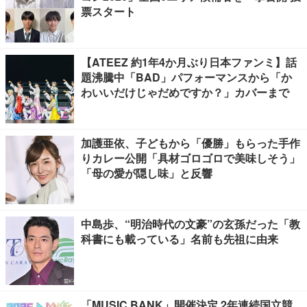
票スタート
【ATEEZ 約1年4か月ぶり日本ファンミ】話
題沸騰中「BAD」パフォーマンスから「か
わいいだけじゃだめですか？」カバーまで
加護亜依、子どもから「優勝」もらった手作
りカレー公開「具材ゴロゴロで美味しそう」
「母の愛が隠し味」と反響
中島歩、“明治時代の文豪”の玄孫だった「教
科書にも載っている」名前も先祖に由来
「MUSIC BANK」開催決定 2年連続国立競