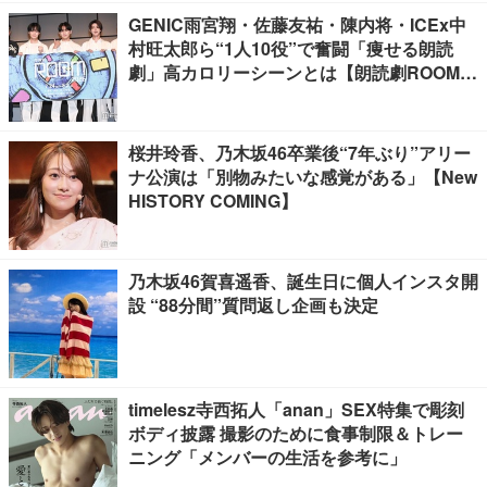
GENIC雨宮翔・佐藤友祐・陳内将・ICEx中
村旺太郎ら“1人10役”で奮闘「痩せる朗読
劇」高カロリーシーンとは【朗読劇ROOM2
026】
桜井玲香、乃木坂46卒業後“7年ぶり”アリー
ナ公演は「別物みたいな感覚がある」【New
HISTORY COMING】
乃木坂46賀喜遥香、誕生日に個人インスタ開
設 “88分間”質問返し企画も決定
timelesz寺西拓人「anan」SEX特集で彫刻
ボディ披露 撮影のために食事制限＆トレー
ニング「メンバーの生活を参考に」