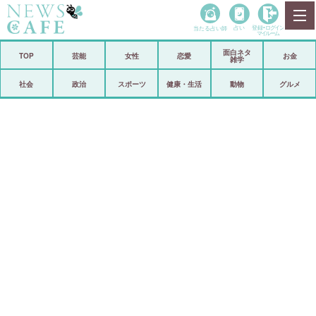
当たる占い師
占い
登録•
ログイン
マイルーム
面白ネタ
ホーム
TOP
芸能
女性
恋愛
お金
雑学
社会
政治
社会
政治
スポーツ
健康・生活
動物
グルメ
経済
海外
芸能
スポーツ
恋愛
ビックリ
コメントポスト
アリ／ナシ
リリース
ショップ
登録・ログイン/マイルーム