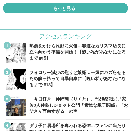
アクセスランキング
熱湯をかけられ顔に火傷…非道なカリスマ店長に
立ち向かう準備を開始！【醜い私があなたになる
まで #15】
フォロワー減少の焦りと嫉妬…一気にバズらせる
ため酔っ払って自暴自棄に【醜い私があなたにな
るまで #18】
「今日好き」仲陸翔（りくと）、“父親顔出し”家
族3人仲良しショット公開「素敵な親子関係」「お
父さん面白すぎる」の声
ダサ子に居場所を奪われる恐怖…ファンに当たり