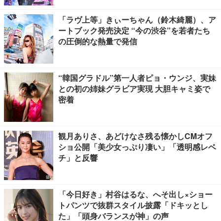
「ラヴ上等」きぃーちゃん（鈴木綺麗）、ア
ートブック発売決定 “今の渋谷”を若者たち
の圧倒的な熱量で発信
“韓国グラドル”第一人者ピョ・ウンジ、実妹
との初の姉妹グラビア実現 大胆キャミ姿で
密着
観月ありさ、あどけなさ残る懐かしCMオフ
ショ公開「美少女っぷり凄い」「透明感レベ
チ」と反響
「今日好き」村谷はるな、へそ出し×ショー
トパンツで抜群スタイル披露「ドキッとし
た」「頭身バランスが神」の声