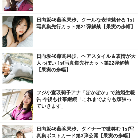
日向坂46藤嶌果歩、クールな表情魅せる 1st
写真集先行カット第21弾解禁【果実の歩幅】
日向坂46藤嶌果歩、ヘアスタイル＆表情が大
人っぽい 1st写真集先行カット第22弾解禁
【果実の歩幅】
フジ小室瑛莉子アナ「ぽかぽか」で結婚生報
告 今後も仕事継続「これまでよりも頑張っ
ていきます」
日向坂46藤嶌果歩、ダイナーで微笑む 1st写
真集ポストカード第3弾公開【果実の歩幅】