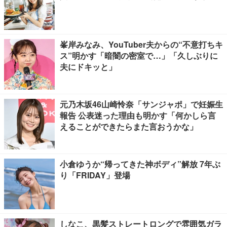
峯岸みなみ、YouTuber夫からの“不意打ちキ
ス”明かす「暗闇の密室で…」「久しぶりに
夫にドキッと」
元乃木坂46山崎怜奈「サンジャポ」で妊娠生
報告 公表迷った理由も明かす「何かしら言
えることができたらまた言おうかな」
小倉ゆうか“帰ってきた神ボディ”解放 7年ぶ
り「FRIDAY」登場
しなこ、黒髪ストレートロングで雰囲気ガラ