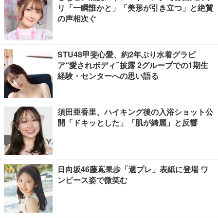
リ「一瞬誰かと」「美形が引き立つ」と絶賛
の声相次ぐ
STU48甲斐心愛、約2年ぶり水着グラビ
ア“愛されボディ”披露 2グループでの1期生
経験・センターへの思い語る
須田亜香里、ハイキング後の入浴ショット公
開「ドキッとした」「肌が綺麗」と反響
日向坂46藤嶌果歩「週プレ」表紙に登場 ワ
ンピース姿で微笑む