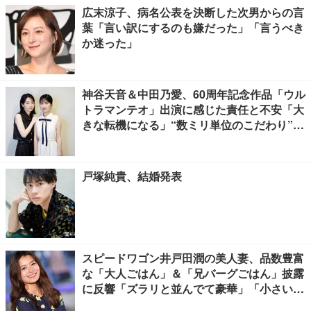
広末涼子、病名公表を決断した次男からの言
葉「言い訳にするのも嫌だった」「言うべき
か迷った」
神谷天音＆中田乃愛、60周年記念作品「ウル
トラマンテオ」出演に感じた責任と不安「大
きな転機になる」“数ミリ単位のこだわり”特
撮技術に圧倒【インタビュー】
戸塚純貴、結婚発表
スピードワゴン井戸田潤の美人妻、品数豊富
な「大人ごはん」＆「兄バーグごはん」披露
に反響「ズラリと並んでて豪華」「小さい海
苔巻きがかわいい」