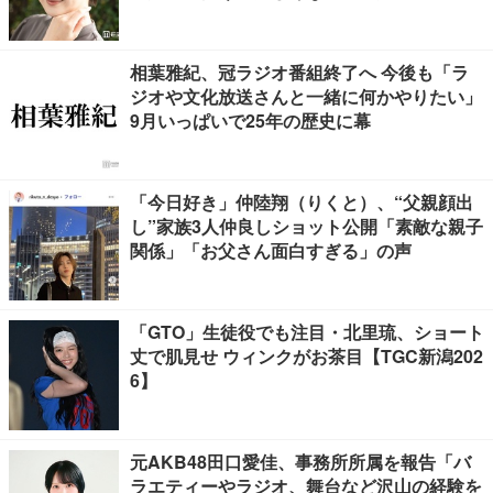
相葉雅紀、冠ラジオ番組終了へ 今後も「ラ
ジオや文化放送さんと一緒に何かやりたい」
9月いっぱいで25年の歴史に幕
「今日好き」仲陸翔（りくと）、“父親顔出
し”家族3人仲良しショット公開「素敵な親子
関係」「お父さん面白すぎる」の声
「GTO」生徒役でも注目・北里琉、ショート
丈で肌見せ ウィンクがお茶目【TGC新潟202
6】
元AKB48田口愛佳、事務所所属を報告「バ
ラエティーやラジオ、舞台など沢山の経験を