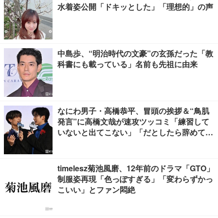
水着姿公開「ドキッとした」「理想的」の声
中島歩、“明治時代の文豪”の玄孫だった「教
科書にも載っている」名前も先祖に由来
なにわ男子・高橋恭平、冒頭の挨拶＆“鳥肌
発言”に高橋文哉が速攻ツッコミ「練習して
いないと出てこない」「だとしたら辞めてく
ださい」【ブルーロック】
timelesz菊池風磨、12年前のドラマ「GTO」
制服姿再現「色っぽすぎる」「変わらずかっ
こいい」とファン悶絶