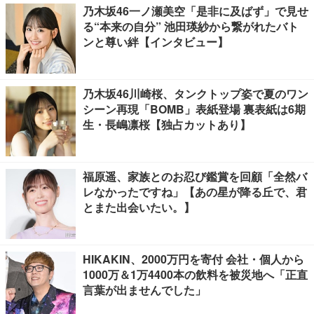
乃木坂46一ノ瀬美空「是非に及ばず」で見せ
る“本来の自分” 池田瑛紗から繋がれたバト
ンと尊い絆【インタビュー】
乃木坂46川崎桜、タンクトップ姿で夏のワン
シーン再現「BOMB」表紙登場 裏表紙は6期
生・長嶋凛桜【独占カットあり】
福原遥、家族とのお忍び鑑賞を回顧「全然バ
レなかったですね」【あの星が降る丘で、君
とまた出会いたい。】
HIKAKIN、2000万円を寄付 会社・個人から
1000万＆1万4400本の飲料を被災地へ「正直
言葉が出ませんでした」