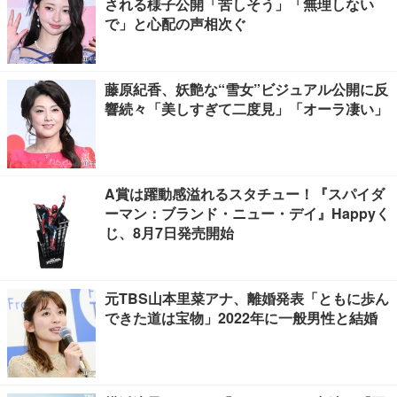
される様子公開「苦しそう」「無理しない
で」と心配の声相次ぐ
藤原紀香、妖艶な“雪女”ビジュアル公開に反
響続々「美しすぎて二度見」「オーラ凄い」
A賞は躍動感溢れるスタチュー！『スパイダ
ーマン：ブランド・ニュー・デイ』Happyく
じ、8月7日発売開始
元TBS山本里菜アナ、離婚発表「ともに歩ん
できた道は宝物」2022年に一般男性と結婚