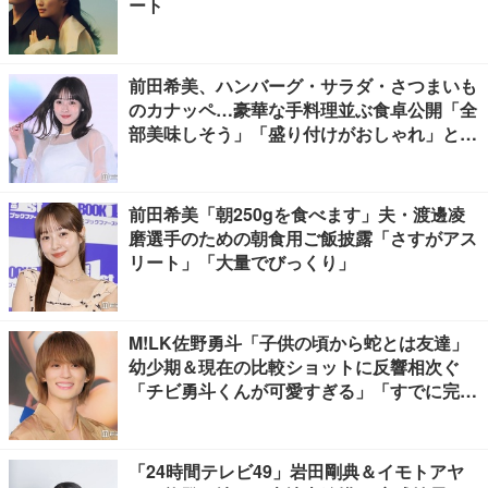
ート
前田希美、ハンバーグ・サラダ・さつまいも
のカナッペ…豪華な手料理並ぶ食卓公開「全
部美味しそう」「盛り付けがおしゃれ」と絶
賛の声
前田希美「朝250gを食べます」夫・渡邊凌
磨選手のための朝食用ご飯披露「さすがアス
リート」「大量でびっくり」
M!LK佐野勇斗「子供の頃から蛇とは友達」
幼少期＆現在の比較ショットに反響相次ぐ
「チビ勇斗くんが可愛すぎる」「すでに完成
されてる」
「24時間テレビ49」岩田剛典＆イモトアヤ