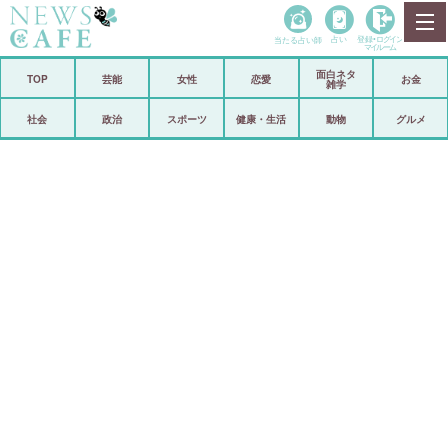
当たる占い師
占い
登録•
ログイン
マイルーム
面白ネタ
ホーム
TOP
芸能
女性
恋愛
お金
雑学
社会
政治
社会
政治
スポーツ
健康・生活
動物
グルメ
経済
海外
芸能
スポーツ
恋愛
ビックリ
コメントポスト
アリ／ナシ
リリース
ショップ
登録・ログイン/マイルーム