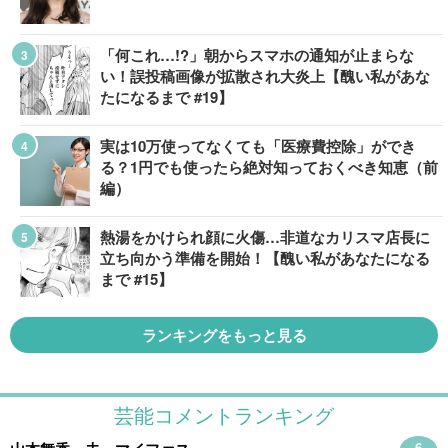
「何これ…!?」朝からスマホの通知が止まらな
い！誤投稿画像が拡散され大炎上【醜い私があな
たになるまで #19】
実は10万使ってなくても「医療費控除」ができ
る？1円でも使ったら絶対知っておくべき知恵（前
編）
熱湯をかけられ顔に火傷…非道なカリスマ店長に
立ち向かう準備を開始！【醜い私があなたになる
まで #15】
ランキングをもっと見る