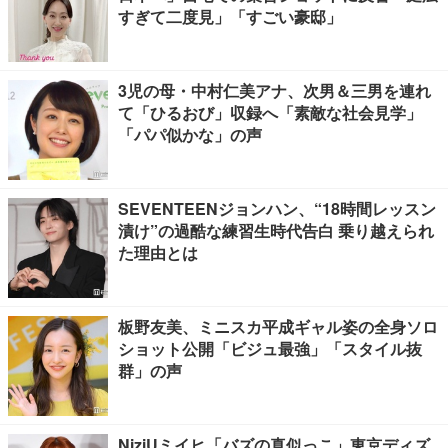
すぎて二度見」「すごい豪邸」
3児の母・中村仁美アナ、次男＆三男を連れ
て「ひるおび」収録へ「素敵な社会見学」
「パパ似かな」の声
SEVENTEENジョンハン、“18時間レッスン
漬け”の過酷な練習生時代告白 乗り越えられ
た理由とは
板野友美、ミニスカ平成ギャル姿の全身ソロ
ショット公開「ビジュ最強」「スタイル抜
群」の声
NiziUミイヒ「バズの真似っこ」東京ディズ