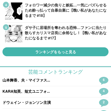
フォロワー減少の焦りと嫉妬…一気にバズらせる
ため酔っ払って自暴自棄に【醜い私があなたにな
るまで #18】
ダサ子に居場所を奪われる恐怖…ファンに当たり
散らすカリスマ店長に余裕なし！【醜い私があな
たになるまで #17】
ランキングをもっと見る