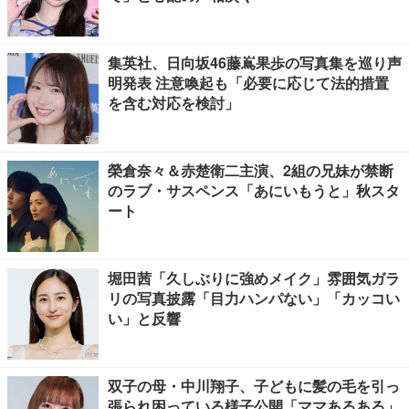
集英社、日向坂46藤嶌果歩の写真集を巡り声
明発表 注意喚起も「必要に応じて法的措置
を含む対応を検討」
榮倉奈々＆赤楚衛二主演、2組の兄妹が禁断
のラブ・サスペンス「あにいもうと」秋スタ
ート
堀田茜「久しぶりに強めメイク」雰囲気ガラ
リの写真披露「目力ハンパない」「カッコい
い」と反響
双子の母・中川翔子、子どもに髪の毛を引っ
張られ困っている様子公開「ママあるある」