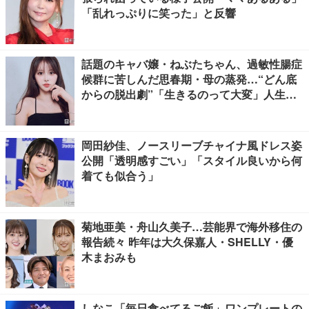
「乱れっぷりに笑った」と反響
話題のキャバ嬢・ねぶたちゃん、過敏性腸症
候群に苦しんだ思春期・母の蒸発…“どん底
からの脱出劇”「生きるのって大変」人生変
えた言葉とは【インタビュー連載Vol.1】
岡田紗佳、ノースリーブチャイナ風ドレス姿
公開「透明感すごい」「スタイル良いから何
着ても似合う」
菊地亜美・舟山久美子…芸能界で海外移住の
報告続々 昨年は大久保嘉人・SHELLY・優
木まおみも
しなこ「毎日食べてるご飯」ワンプレートの