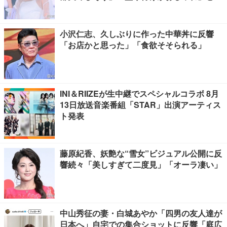
賛の声
小沢仁志、久しぶりに作った中華丼に反響
「お店かと思った」「食欲そそられる」
INI＆RIIZEが生中継でスペシャルコラボ 8月
13日放送音楽番組「STAR」出演アーティス
ト発表
藤原紀香、妖艶な“雪女”ビジュアル公開に反
響続々「美しすぎて二度見」「オーラ凄い」
中山秀征の妻・白城あやか「四男の友人達が
日本へ」自宅での集合ショットに反響「庭広