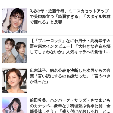
3児の母・近藤千尋、ミニスカセットアップ
で美脚際立つ「綺麗すぎる」「スタイル抜群
で憧れる」と反響
【「ブルーロック」なにわ男子・高橋恭平＆
野村康太インタビュー】「大好きな存在を壊
してしまわないか」人気キャラへの覚悟 10
キロ増量の肉体改造秘話
広末涼子、病名公表を決断した次男からの言
葉「言い訳にするのも嫌だった」「言うべき
か迷った」
前田希美、ハンバーグ・サラダ・さつまいも
のカナッペ…豪華な手料理並ぶ食卓公開「全
部美味しそう」「盛り付けがおしゃれ」と絶