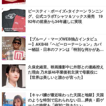
ビースティ・ボーイズ×タイクーン ランニン
グ、公式コラボTシャツ＆ソックス発売 19
92年の前座から34年越しに実現
【ブルーノ・マーズWEB独占インタビュ
ー】AKB48「ヘビーローテーション」カバ
ー秘話・日本のファンは「特別な何かがあ
る」…来日公演への期待語る
久保史緒里、映画撮影中に外部との連絡控え
た理由 乃木坂46卒業後初主演で母親役に
【世界は美しいと誰かが言った】
【キャバ嬢が最近味わった天国と地獄】天国
のような特別で忘れられない日…膵炎・罰ゲ
ームの地獄も「絶対に許さない」