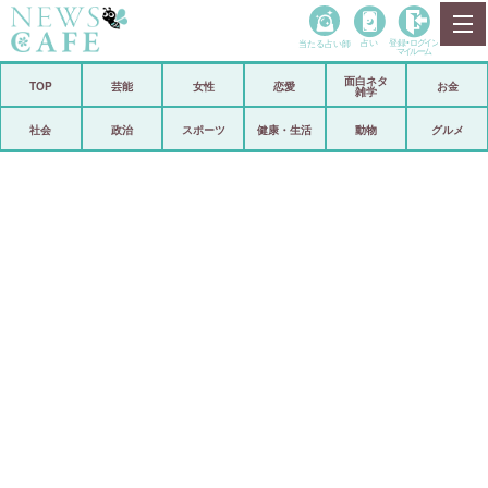
当たる占い師
占い
登録•
ログイン
マイルーム
面白ネタ
ホーム
TOP
芸能
女性
恋愛
お金
雑学
社会
政治
社会
政治
スポーツ
健康・生活
動物
グルメ
経済
海外
芸能
スポーツ
恋愛
ビックリ
コメントポスト
アリ／ナシ
リリース
ショップ
登録・ログイン/マイルーム