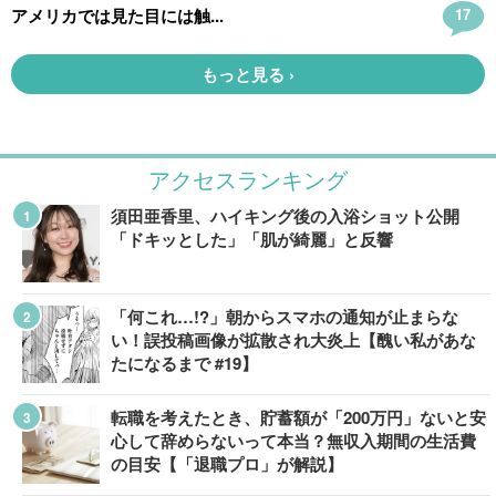
アクセスランキング
須田亜香里、ハイキング後の入浴ショット公開
「ドキッとした」「肌が綺麗」と反響
「何これ…!?」朝からスマホの通知が止まらな
い！誤投稿画像が拡散され大炎上【醜い私があな
たになるまで #19】
転職を考えたとき、貯蓄額が「200万円」ないと安
心して辞めらないって本当？無収入期間の生活費
の目安【「退職プロ」が解説】