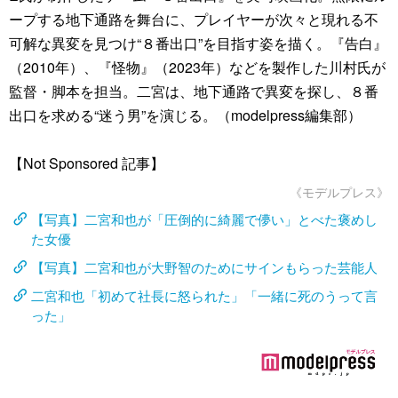
ープする地下通路を舞台に、プレイヤーが次々と現れる不
可解な異変を見つけ“８番出口”を目指す姿を描く。『告白』
（2010年）、『怪物』（2023年）などを製作した川村氏が
監督・脚本を担当。二宮は、地下通路で異変を探し、８番
出口を求める“迷う男”を演じる。（modelpress編集部）
【Not Sponsored 記事】
《モデルプレス》
【写真】二宮和也が「圧倒的に綺麗で儚い」とべた褒めし
た女優
【写真】二宮和也が大野智のためにサインもらった芸能人
二宮和也「初めて社長に怒られた」「一緒に死のうって言
った」