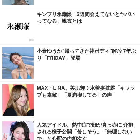
キンプリ永瀬廉「2週間会えてないとヤバい
ってなる」親友とは
小倉ゆうか“帰ってきた神ボディ”解放 7年ぶ
り「FRIDAY」登場
MAX・LINA、美肌輝く水着姿披露「キャッ
プも素敵」「夏満喫してる」の声
人気アイドル、熱中症で顔が真っ赤に 介抱
される様子公開「苦しそう」「無理しない
で」と心配の声相次ぐ