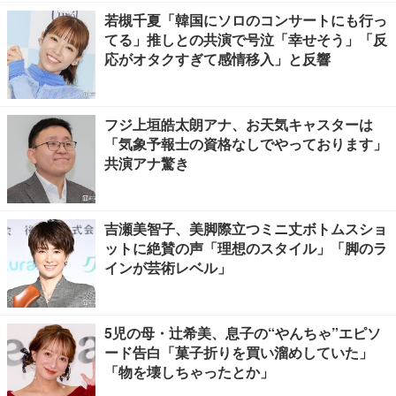
若槻千夏「韓国にソロのコンサートにも行っ
てる」推しとの共演で号泣「幸せそう」「反
応がオタクすぎて感情移入」と反響
フジ上垣皓太朗アナ、お天気キャスターは
「気象予報士の資格なしでやっております」
共演アナ驚き
吉瀬美智子、美脚際立つミニ丈ボトムスショ
ットに絶賛の声「理想のスタイル」「脚のラ
インが芸術レベル」
5児の母・辻希美、息子の“やんちゃ”エピソ
ード告白「菓子折りを買い溜めしていた」
「物を壊しちゃったとか」