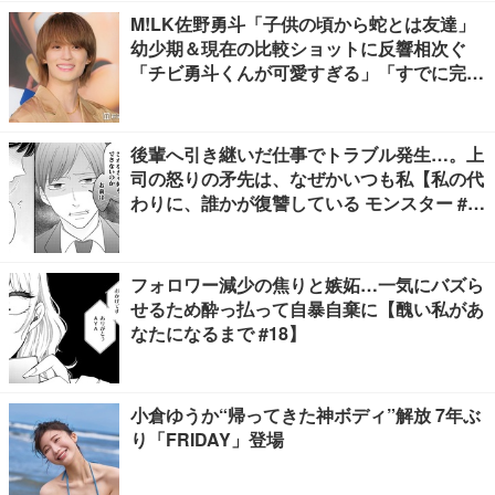
M!LK佐野勇斗「子供の頃から蛇とは友達」
幼少期＆現在の比較ショットに反響相次ぐ
「チビ勇斗くんが可愛すぎる」「すでに完成
されてる」
後輩へ引き継いだ仕事でトラブル発生…。上
司の怒りの矛先は、なぜかいつも私【私の代
わりに、誰かが復讐している モンスター #
３】
フォロワー減少の焦りと嫉妬…一気にバズら
せるため酔っ払って自暴自棄に【醜い私があ
なたになるまで #18】
小倉ゆうか“帰ってきた神ボディ”解放 7年ぶ
り「FRIDAY」登場