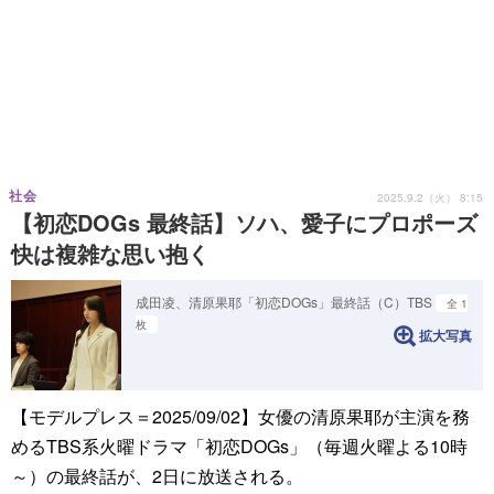
社会
2025.9.2（火） 8:15
【初恋DOGs 最終話】ソハ、愛子にプロポーズ
快は複雑な思い抱く
成田凌、清原果耶「初恋DOGs」最終話（C）TBS
全 1
枚
拡大写真
【モデルプレス＝2025/09/02】女優の清原果耶が主演を務
めるTBS系火曜ドラマ「初恋DOGs」（毎週火曜よる10時
～）の最終話が、2日に放送される。