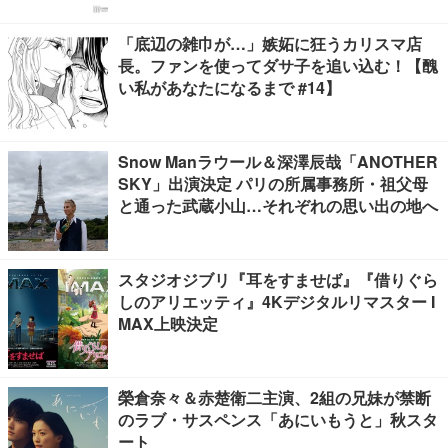
「底辺の雑巾が…」嫉妬に狂うカリスマ店
長。ファンを使ってダサ子を追い込む！【醜
い私があなたになるまで #14】
Snow Manラウール＆深澤辰哉「ANOTHER
SKY」出演決定 パリの所属事務所・祖父母
と通った武蔵小山…それぞれの思い出の地へ
スタジオジブリ『耳をすませば』『借りぐら
しのアリエッティ』4Kデジタルリマスター I
MAX上映決定
榮倉奈々＆赤楚衛二主演、2組の兄妹が禁断
のラブ・サスペンス「あにいもうと」秋スタ
ート