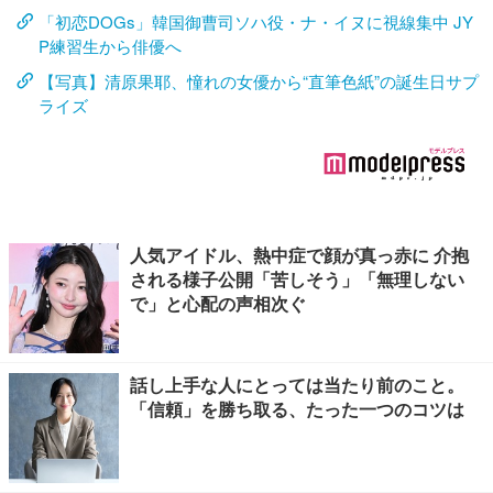
「初恋DOGs」韓国御曹司ソハ役・ナ・イヌに視線集中 JY
P練習生から俳優へ
【写真】清原果耶、憧れの女優から“直筆色紙”の誕生日サプ
ライズ
人気アイドル、熱中症で顔が真っ赤に 介抱
される様子公開「苦しそう」「無理しない
で」と心配の声相次ぐ
話し上手な人にとっては当たり前のこと。
「信頼」を勝ち取る、たった一つのコツは