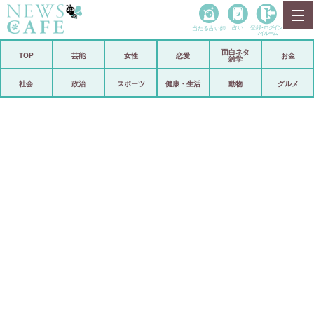
当たる占い師
占い
登録•
ログイン
マイルーム
面白ネタ
ホーム
TOP
芸能
女性
恋愛
お金
雑学
社会
政治
社会
政治
スポーツ
健康・生活
動物
グルメ
経済
海外
芸能
スポーツ
恋愛
ビックリ
コメントポスト
アリ／ナシ
リリース
ショップ
登録・ログイン/マイルーム