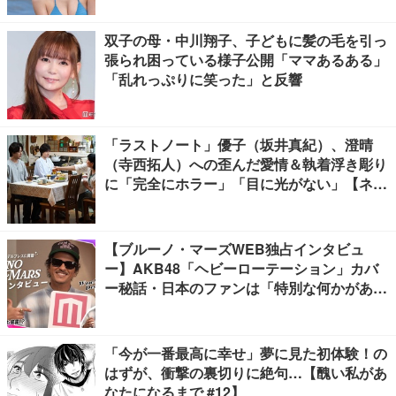
双子の母・中川翔子、子どもに髪の毛を引っ
張られ困っている様子公開「ママあるある」
「乱れっぷりに笑った」と反響
「ラストノート」優子（坂井真紀）、澄晴
（寺西拓人）への歪んだ愛情＆執着浮き彫り
に「完全にホラー」「目に光がない」【ネタ
バレあり】
【ブルーノ・マーズWEB独占インタビュ
ー】AKB48「ヘビーローテーション」カバ
ー秘話・日本のファンは「特別な何かがあ
る」…来日公演への期待語る
「今が一番最高に幸せ」夢に見た初体験！の
はずが、衝撃の裏切りに絶句…【醜い私があ
なたになるまで #12】