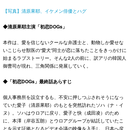
【写真】清原果耶、イケメン俳優とハグ
◆清原果耶主演「初恋DOGs」
本作は、愛を信じないクールな弁護士と、動物しか愛せな
いこじらせ獣医の“愛犬”同士が恋に落ちたことをきっかけに
始まるラブストーリー。そんな2人の前に、訳アリの韓国人
御曹司が現れ、三角関係に発展していく。
◆「初恋DOGs」最終話あらすじ
個人事務所を設立するも、不安に押しつぶされそうになっ
ていた愛子（清原果耶）のもとを突然訪れたソハ（ナ・イ
ヌ）。ソハはウロアに戻り、愛子と快（成田凌）のため
に、本澤（岸谷五朗）とウロアグループが結託していたこ
とを示す証拠となるビデオ会議の映像を入手し、日本へ戻