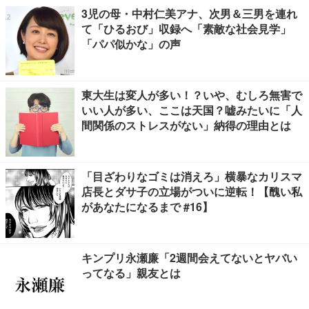
3児の母・中村仁美アナ、次男＆三男を連れ
て「ひるおび」収録へ「素敵な社会見学」
「パパ似かな」の声
東大生は変人が多い！？いや、むしろ無害で
いい人が多い、ここは天国？嘘みたいに「人
間関係のストレスがない」納得の理由とは
「目ざわりなゴミは消えろ」横暴なカリスマ
店長とダサ子の立場がついに逆転！【醜い私
があなたになるまで #16】
キンプリ永瀬廉「2週間会えてないとヤバい
ってなる」親友とは