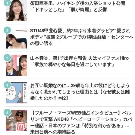
須田亜香里、ハイキング後の入浴ショット公開
「ドキッとした」「肌が綺麗」と反響
STU48甲斐心愛、約2年ぶり水着グラビア“愛され
ボディ”披露 2グループでの1期生経験・センターへ
の思い語る
山本舞香、第1子出産を報告 夫はマイファスHiro
「家族で穏やかな毎日を過ごしています」
お互い既婚なのに…29歳も年上の彼にどうしよう
もなく惹かれてしまった理由とは【なぜ彼女は離
婚したのか？ #42】
【ブルーノ・マーズWEB独占インタビュー】ベル
リンで直撃 AKB48「ヘビーローテーション」カバ
ー秘話・日本のファンは「特別な何かがある」…
来日公演への期待語る