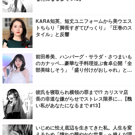
KARA知英、短丈ユニフォームから美ウエス
トちらり「脚長すぎてびっくり」「圧巻のス
タイル」と反響
前田希美、ハンバーグ・サラダ・さつまいも
のカナッペ…豪華な手料理並ぶ食卓公開「全
部美味しそう」「盛り付けがおしゃれ」と絶
賛の声
彼氏を寝取られ横領の罪まで!? カリスマ店
長の非道な嫌がらせでストレス限界に…【醜
い私があなたになるまで #13】
いじめに怯え底辺を生きてきた私。人生を変
えるため「憧れの華やかな世界」へ挑んだ理