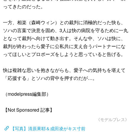
ってきたのだった。
一方、相楽（森崎ウィン）との裁判に消極的だった快も、
ソハの言葉で決意を固め、3人は快の病院を守るために一丸
となって裁判へ向けて動き出す。そんな中、ソハは快に、
裁判が終わったら愛子に公私共に支え合うパートナーにな
ってほしいとプロポーズをしようと思っていると告げる。
快は複雑な思いを抱きながらも、愛子への気持ちを堪えて
「応援する」とソハの背中を押すのだが…。
（modelpress編集部）
【Not Sponsored 記事】
《モデルプレス》
【写真】清原果耶＆成田凌がキス寸前