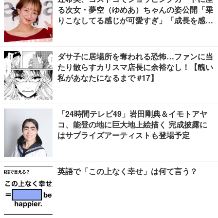
る次女・夢空（ゆめあ）ちゃんの姿公開「乗
りこなしてる感じが可愛すぎ」「成長を感じ
る」の声
ダサ子に居場所を奪われる恐怖…ファンに当
たり散らすカリスマ店長に余裕なし！【醜い
私があなたになるまで #17】
「24時間テレビ49」岩田剛典＆イモトアヤ
コ、能登の地に巨大地上絵描く 完成披露に
はサプライズアーティストも登場予定
英語で「この上なく幸せ」は何て言う？