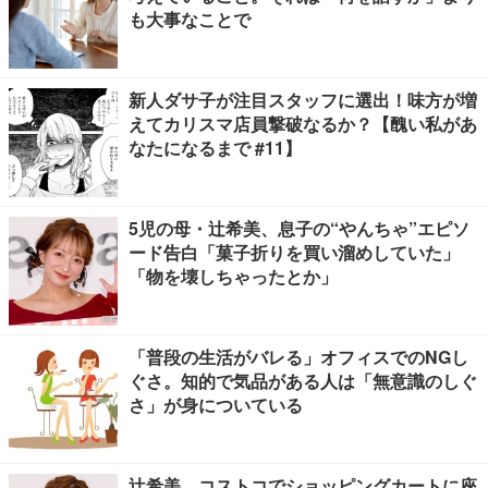
も大事なことで
新人ダサ子が注目スタッフに選出！味方が増
えてカリスマ店員撃破なるか？【醜い私があ
なたになるまで #11】
5児の母・辻希美、息子の“やんちゃ”エピソ
ード告白「菓子折りを買い溜めしていた」
「物を壊しちゃったとか」
「普段の生活がバレる」オフィスでのNGし
ぐさ。知的で気品がある人は「無意識のしぐ
さ」が身についている
辻希美、コストコでショッピングカートに座