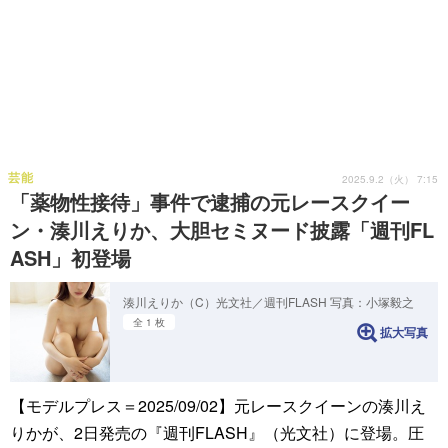
芸能
2025.9.2（火） 7:15
「薬物性接待」事件で逮捕の元レースクイー
ン・湊川えりか、大胆セミヌード披露「週刊FL
ASH」初登場
湊川えりか（C）光文社／週刊FLASH 写真：小塚毅之
全 1 枚
拡大写真
【モデルプレス＝2025/09/02】元レースクイーンの湊川え
りかが、2日発売の『週刊FLASH』（光文社）に登場。圧