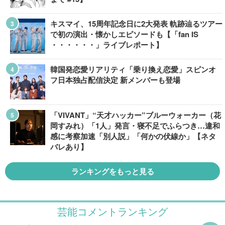
キスマイ、15周年記念日に2大発表 軌跡辿るツアー
で初の演出・懐かしエピソードも【「fan IS
・・・・・・」ライブレポート】
韓国発恋愛リアリティ「乗り換え恋愛」スピンオ
フ日本独占配信決定 新メンバーも登場
「VIVANT」“天才ハッカー”ブルーウォーカー（花
岡すみれ）「1人」発言・寝不足でふらつき…違和
感に考察加速「別人説」「何かの伏線か」【ネタ
バレあり】
ランキングをもっと見る