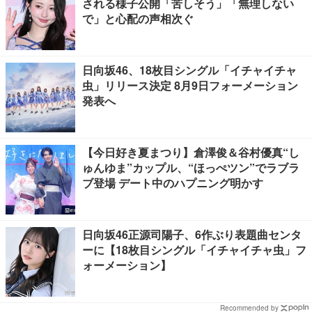
される様子公開「苦しそう」「無理しない
で」と心配の声相次ぐ
日向坂46、18枚目シングル「イチャイチャ
虫」リリース決定 8月9日フォーメーション
発表へ
【今日好き夏まつり】倉澤俊＆谷村優真“し
ゅんゆま”カップル、“ほっぺツン”でラブラ
ブ登場 デート中のハプニング明かす
日向坂46正源司陽子、6作ぶり表題曲センタ
ーに【18枚目シングル「イチャイチャ虫」フ
ォーメーション】
Recommended by