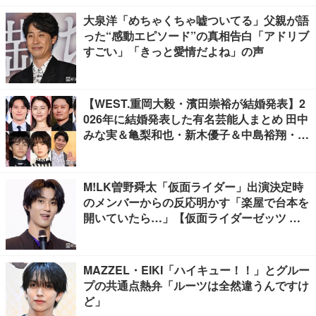
大泉洋「めちゃくちゃ嘘ついてる」父親が語
った“感動エピソード”の真相告白「アドリブ
すごい」「きっと愛情だよね」の声
【WEST.重岡大毅・濱田崇裕が結婚発表】2
026年に結婚発表した有名芸能人まとめ 田中
みな実＆亀梨和也・新木優子＆中島裕翔・川
口春奈＆板倉滉選手ほか
M!LK曽野舜太「仮面ライダー」出演決定時
のメンバーからの反応明かす「楽屋で台本を
開いていたら…」【仮面ライダーゼッツ さ
よならのミッション】
MAZZEL・EIKI「ハイキュー！！」とグルー
プの共通点熱弁「ルーツは全然違うんですけ
ど」