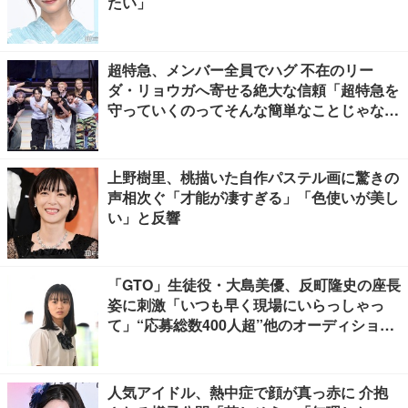
たい」
超特急、メンバー全員でハグ 不在のリー
ダ・リョウガへ寄せる絶大な信頼「超特急を
守っていくのってそんな簡単なことじゃな
い」【「ESCORT」挨拶全文】
上野樹里、桃描いた自作パステル画に驚きの
声相次ぐ「才能が凄すぎる」「色使いが美し
い」と反響
「GTO」生徒役・大島美優、反町隆史の座長
姿に刺激「いつも早く現場にいらっしゃっ
て」“応募総数400人超”他のオーディション
との違いとは【インタビュー】
人気アイドル、熱中症で顔が真っ赤に 介抱