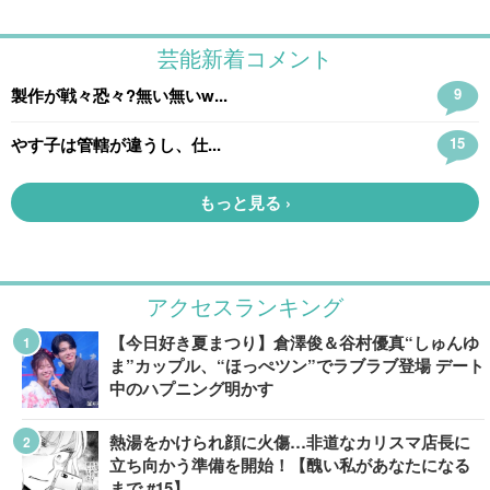
アクセスランキング
【今日好き夏まつり】倉澤俊＆谷村優真“しゅんゆ
ま”カップル、“ほっぺツン”でラブラブ登場 デート
中のハプニング明かす
熱湯をかけられ顔に火傷…非道なカリスマ店長に
立ち向かう準備を開始！【醜い私があなたになる
まで #15】