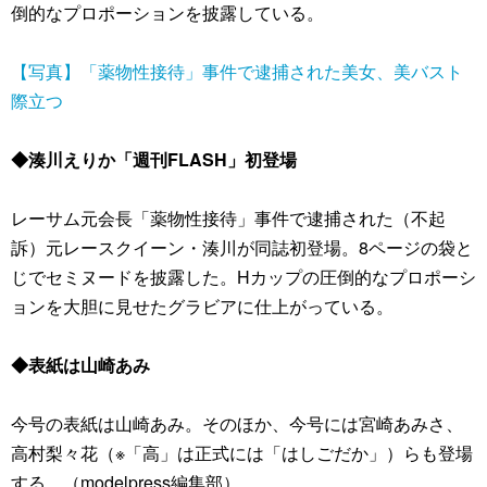
倒的なプロポーションを披露している。
【写真】「薬物性接待」事件で逮捕された美女、美バスト
際立つ
◆湊川えりか「週刊FLASH」初登場
レーサム元会長「薬物性接待」事件で逮捕された（不起
訴）元レースクイーン・湊川が同誌初登場。8ページの袋と
じでセミヌードを披露した。Hカップの圧倒的なプロポーシ
ョンを大胆に見せたグラビアに仕上がっている。
◆表紙は山崎あみ
今号の表紙は山崎あみ。そのほか、今号には宮崎あみさ、
高村梨々花（※「高」は正式には「はしごだか」）らも登場
する。（modelpress編集部）