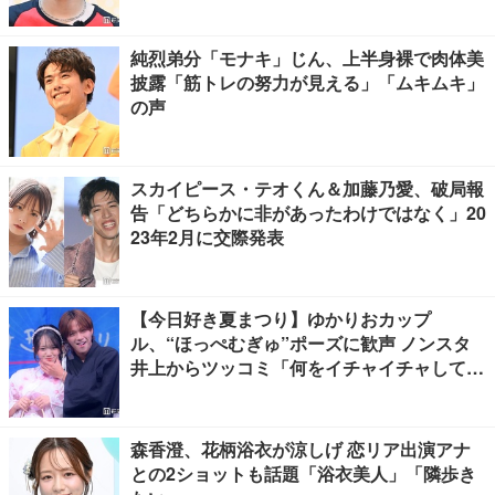
純烈弟分「モナキ」じん、上半身裸で肉体美
披露「筋トレの努力が見える」「ムキムキ」
の声
スカイピース・テオくん＆加藤乃愛、破局報
告「どちらかに非があったわけではなく」20
23年2月に交際発表
【今日好き夏まつり】ゆかりおカップ
ル、“ほっぺむぎゅ”ポーズに歓声 ノンスタ
井上からツッコミ「何をイチャイチャしてん
ねん」
森香澄、花柄浴衣が涼しげ 恋リア出演アナ
との2ショットも話題「浴衣美人」「隣歩き