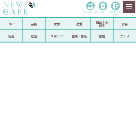
当たる占い師
占い
登録•
ログイン
マイルーム
面白ネタ
ホーム
TOP
芸能
女性
恋愛
お金
雑学
社会
政治
社会
政治
スポーツ
健康・生活
動物
グルメ
経済
海外
芸能
スポーツ
恋愛
ビックリ
コメントポスト
アリ／ナシ
リリース
ショップ
登録・ログイン/マイルーム