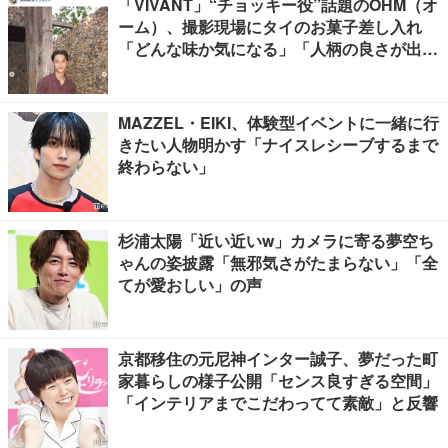
「VIVANT」“チョッキー役”話題のOHM（オ
ーム）、撮影現場にタイのお菓子差し入れ
「どんな味か気になる」「人柄の良さが出て
る」
MAZZEL・EIKI、体験型イベントに一緒に行
きたい人物明かす「ナイスレシーブするまで
終わらない」
杉浦太陽「近い近いw」カメラに寄る夢空ち
ゃんの姿披露「無邪気さがたまらない」「全
てが愛おしい」の声
京都移住の元尼神インター誠子、夢だった町
家暮らしの様子公開「センス良すぎる空間」
「インテリアまでこだわってて素敵」と反響