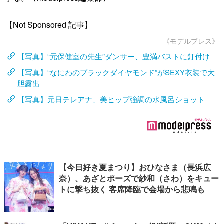
【Not Sponsored 記事】
《モデルプレス》
【写真】“元保健室の先生”ダンサー、豊満バストに釘付け
【写真】“なにわのブラックダイヤモンド”がSEXY衣装で大
胆露出
【写真】元日テレアナ、美ヒップ強調の水風呂ショット
【今日好き夏まつり】おひなさま（長浜広
奈）、あざとポーズで紗和（さわ）をキュー
トに撃ち抜く 客席降臨で会場から悲鳴も