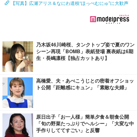
【写真】広瀬アリス＆なにわ道枝“ほっぺむにゅ”に大歓声
乃木坂46川崎桜、タンクトップ姿で夏のワン
シーン再現「BOMB」表紙登場 裏表紙は6期
生・長嶋凛桜【独占カットあり】
高橋愛、夫・あべこうじとの密着オフショッ
ト公開「距離感にキュン」「素敵な夫婦」
原日出子「お一人様」簡単夕食＆朝食公開
「旬の野菜たっぷりでヘルシー」「大変な中
手作りしててすごい」と反響