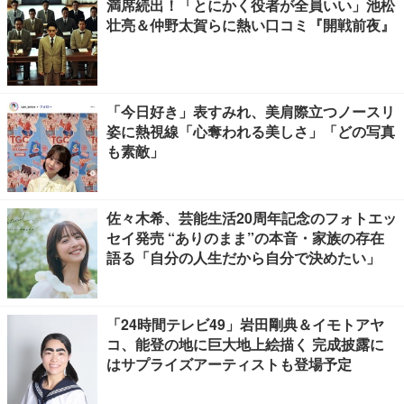
満席続出！「とにかく役者が全員いい」池松
壮亮＆仲野太賀らに熱い口コミ『開戦前夜』
「今日好き」表すみれ、美肩際立つノースリ
姿に熱視線「心奪われる美しさ」「どの写真
も素敵」
佐々木希、芸能生活20周年記念のフォトエッ
セイ発売 “ありのまま”の本音・家族の存在
語る「自分の人生だから自分で決めたい」
「24時間テレビ49」岩田剛典＆イモトアヤ
コ、能登の地に巨大地上絵描く 完成披露に
はサプライズアーティストも登場予定