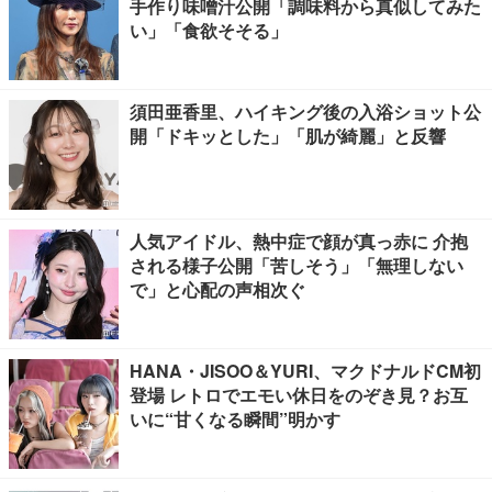
手作り味噌汁公開「調味料から真似してみた
い」「食欲そそる」
須田亜香里、ハイキング後の入浴ショット公
開「ドキッとした」「肌が綺麗」と反響
人気アイドル、熱中症で顔が真っ赤に 介抱
される様子公開「苦しそう」「無理しない
で」と心配の声相次ぐ
HANA・JISOO＆YURI、マクドナルドCM初
登場 レトロでエモい休日をのぞき見？お互
いに“甘くなる瞬間”明かす