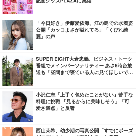
記念グッズPLAZAに集結
「今日好き」伊藤愛依海、江の島での水着姿
公開「カッコよさが溢れてる」「くびれ綺
麗」の声
SUPER EIGHT大倉忠義、ビジネス・トーク
番組でメインパーソナリティー あさ6時台放
送も「昼間まで寝ている人に見てほしいで
す」
小沢仁志「上手く包めたことがない」苦手な
料理に挑戦 「見るからに美味しそう」「可
愛さ満点」と反響
西山茉希、幼少期の写真公開「すでにポーズ