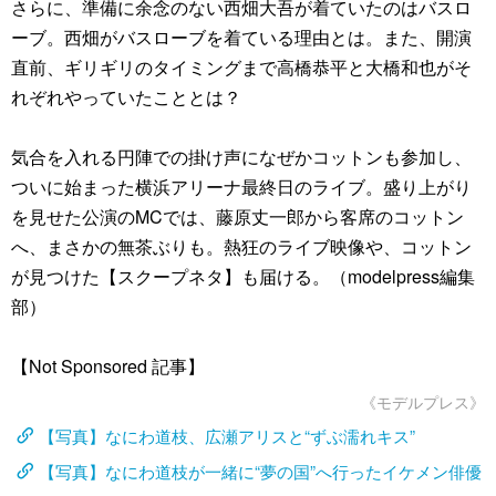
さらに、準備に余念のない西畑大吾が着ていたのはバスロ
ーブ。西畑がバスローブを着ている理由とは。また、開演
直前、ギリギリのタイミングまで高橋恭平と大橋和也がそ
れぞれやっていたこととは？
気合を入れる円陣での掛け声になぜかコットンも参加し、
ついに始まった横浜アリーナ最終日のライブ。盛り上がり
を見せた公演のMCでは、藤原丈一郎から客席のコットン
へ、まさかの無茶ぶりも。熱狂のライブ映像や、コットン
が見つけた【スクープネタ】も届ける。（modelpress編集
部）
【Not Sponsored 記事】
《モデルプレス》
【写真】なにわ道枝、広瀬アリスと“ずぶ濡れキス”
【写真】なにわ道枝が一緒に“夢の国”へ行ったイケメン俳優