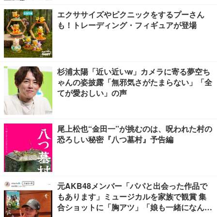
エクササイズやピクニックをするプーさん
も！トレーディング・フィギュアが登場
杉浦太陽「近い近いw」カメラに寄る夢空ち
ゃんの姿披露「無邪気さがたまらない」「全
てが愛おしい」の声
尾上松也“金田一”が挑むのは、呪われた村の
恐ろしい秘密『八つ墓村』予告編
元AKB48メンバー「パパと出会った作品で
もあります」ミュージカルを家族で観賞 集
合ショットに「胸アツ」「娘も一緒になんて