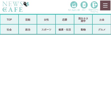
当たる占い師
占い
登録•
ログイン
マイルーム
面白ネタ
ホーム
TOP
芸能
女性
恋愛
お金
雑学
社会
政治
社会
政治
スポーツ
健康・生活
動物
グルメ
経済
海外
芸能
スポーツ
恋愛
ビックリ
コメントポスト
アリ／ナシ
リリース
ショップ
登録・ログイン/マイルーム