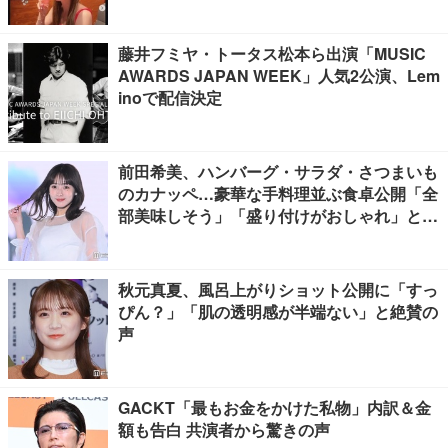
感慨深い」の声
藤井フミヤ・トータス松本ら出演「MUSIC
AWARDS JAPAN WEEK」人気2公演、Lem
inoで配信決定
前田希美、ハンバーグ・サラダ・さつまいも
のカナッペ…豪華な手料理並ぶ食卓公開「全
部美味しそう」「盛り付けがおしゃれ」と絶
賛の声
秋元真夏、風呂上がりショット公開に「すっ
ぴん？」「肌の透明感が半端ない」と絶賛の
声
GACKT「最もお金をかけた私物」内訳＆金
額も告白 共演者から驚きの声