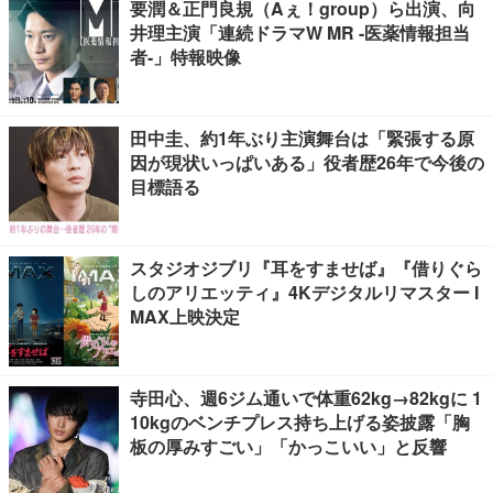
要潤＆正門良規（Aぇ！group）ら出演、向
井理主演「連続ドラマW MR -医薬情報担当
者-」特報映像
田中圭、約1年ぶり主演舞台は「緊張する原
因が現状いっぱいある」役者歴26年で今後の
目標語る
スタジオジブリ『耳をすませば』『借りぐら
しのアリエッティ』4Kデジタルリマスター I
MAX上映決定
寺田心、週6ジム通いで体重62kg→82kgに 1
10kgのベンチプレス持ち上げる姿披露「胸
板の厚みすごい」「かっこいい」と反響