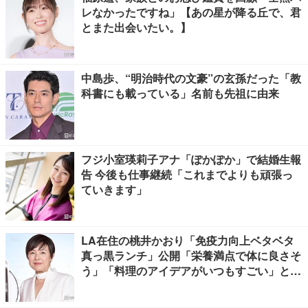
レなかったですね」【あの星が降る丘で、君
とまた出会いたい。】
中島歩、“明治時代の文豪”の玄孫だった「教
科書にも載っている」名前も先祖に由来
フジ小室瑛莉子アナ「ぽかぽか」で結婚生報
告 今後も仕事継続「これまでよりも頑張っ
ていきます」
LA在住の桃井かおり「免疫力向上ベタベタ
真っ黒ランチ」公開「栄養満点で体に良さそ
う」「料理のアイデアがいつもすごい」と反
響