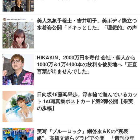
美人気象予報士・吉井明子、美ボディ際立つ
水着姿公開「ドキッとした」「理想的」の声
HIKAKIN、2000万円を寄付 会社・個人から
1000万＆1万4400本の飲料を被災地へ「正直
言葉が出ませんでした」
日向坂46藤嶌果歩、浮き輪で遊んでいるカッ
ト 1st写真集ポストカード第2弾公開【果実
の歩幅】
実写『ブルーロック』綱啓永＆Kの“裏表
紙”、高橋文哉らグラビア公開 「週刊少年