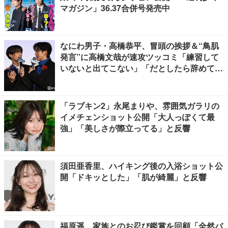
マガジン」36.37合併号発売中
なにわ男子・高橋恭平、冒頭の挨拶＆“鳥肌
発言”に高橋文哉が速攻ツッコミ「練習して
いないと出てこない」「だとしたら辞めてく
ださい」【ブルーロック】
「ラブキン2」永尾まりや、雰囲気ガラリの
イメチェンショット公開「大人っぽくて最
強」「美しさが際立ってる」と反響
須田亜香里、ハイキング後の入浴ショット公
開「ドキッとした」「肌が綺麗」と反響
福原遥、家族とのお忍び鑑賞を回顧「全然バ