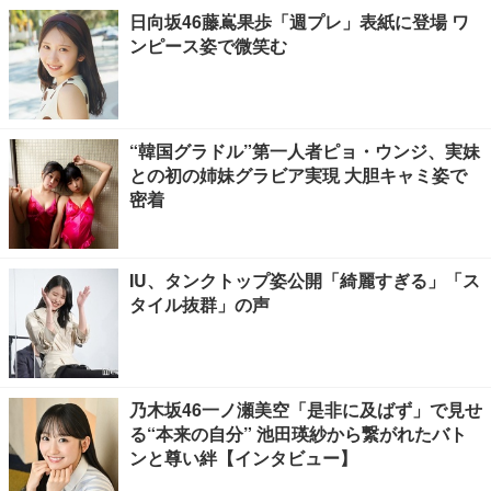
日向坂46藤嶌果歩「週プレ」表紙に登場 ワ
ンピース姿で微笑む
“韓国グラドル”第一人者ピョ・ウンジ、実妹
との初の姉妹グラビア実現 大胆キャミ姿で
密着
IU、タンクトップ姿公開「綺麗すぎる」「ス
タイル抜群」の声
乃木坂46一ノ瀬美空「是非に及ばず」で見せ
る“本来の自分” 池田瑛紗から繋がれたバト
ンと尊い絆【インタビュー】