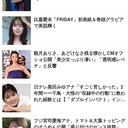
比嘉愛未「FRIDAY」初表紙＆巻頭グラビア
で美肌輝く
観月ありさ、あどけなさ残る懐かしCMオフ
ショ公開「美少女っぷり凄い」「透明感レベ
チ」と反響
日テレ黒田みゆアナ「すごく苦しかった」2
年間ーー千鳥・大悟の“収録中の行動”に救わ
れた経験とは【「ダブルインパクト」インタ
ビュー】
フジ宮司愛海アナ、トマト＆大葉トッピング
のそうめん公開「盛り付けのセンス抜群」