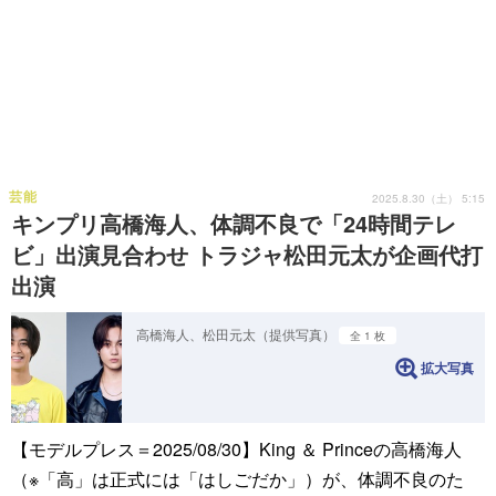
芸能
2025.8.30（土） 5:15
キンプリ高橋海人、体調不良で「24時間テレ
ビ」出演見合わせ トラジャ松田元太が企画代打
出演
高橋海人、松田元太（提供写真）
全 1 枚
拡大写真
【モデルプレス＝2025/08/30】King ＆ Princeの高橋海人
（※「高」は正式には「はしごだか」）が、体調不良のた