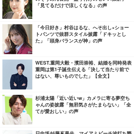
「見てるだけで涼しくなる」の声
「今日好き」村谷はるな、へそ出し×ショー
トパンツで抜群スタイル披露「ドキッとし
た」「頭身バランスが神」の声
WEST.重岡大毅・濱田崇裕、結婚を同時発表
重岡は第1子誕生伝える「決して当たり前で
はない、尊いものでした」【全文】
杉浦太陽「近い近いw」カメラに寄る夢空ち
ゃんの姿披露「無邪気さがたまらない」「全
てが愛おしい」の声
日向坂46藤嶌果歩、マイアミビーチ波打ち際