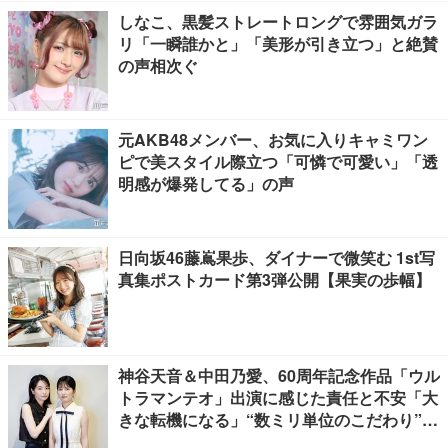
しなこ、黒髪ストレートロングで雰囲気ガラ
リ「一瞬誰かと」「美形が引き立つ」と絶賛
の声相次ぐ
元AKB48メンバー、お気に入りキャミワン
ピで美スタイル際立つ「可憐で可愛い」「透
明感が爆発してる」の声
日向坂46藤嶌果歩、ダイナーで微笑む 1st写
真集ポストカード第3弾公開【果実の歩幅】
神谷天音＆中田乃愛、60周年記念作品「ウル
トラマンテオ」出演に感じた責任と不安「大
きな転機になる」“数ミリ単位のこだわり”特
撮技術に圧倒【インタビュー】