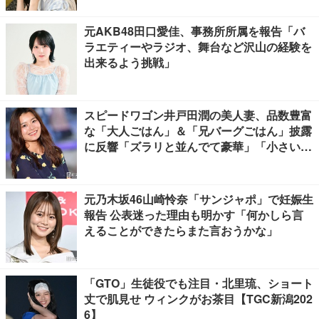
元AKB48田口愛佳、事務所所属を報告「バ
ラエティーやラジオ、舞台など沢山の経験を
出来るよう挑戦」
スピードワゴン井戸田潤の美人妻、品数豊富
な「大人ごはん」＆「兄バーグごはん」披露
に反響「ズラリと並んでて豪華」「小さい海
苔巻きがかわいい」
元乃木坂46山崎怜奈「サンジャポ」で妊娠生
報告 公表迷った理由も明かす「何かしら言
えることができたらまた言おうかな」
「GTO」生徒役でも注目・北里琉、ショート
丈で肌見せ ウィンクがお茶目【TGC新潟202
6】