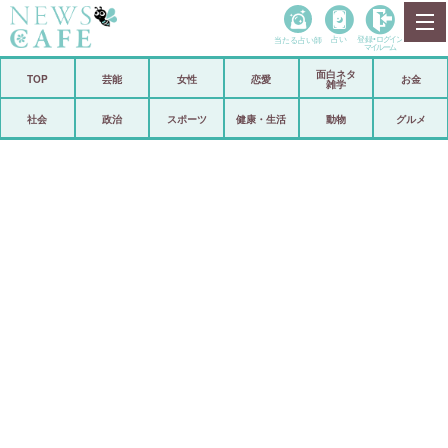
当たる占い師
占い
登録•
ログイン
マイルーム
面白ネタ
ホーム
TOP
芸能
女性
恋愛
お金
雑学
社会
政治
社会
政治
スポーツ
健康・生活
動物
グルメ
経済
海外
芸能
スポーツ
恋愛
ビックリ
コメントポスト
アリ／ナシ
リリース
ショップ
登録・ログイン/マイルーム