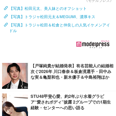
《モデルプレス》
【写真】松田元太、美人妹とのオフショット
【写真】トラジャ松田元太＆MEGUMI、濃厚キス
【写真】トラジャ松田＆松倉と仲良しの人気イケメンアイ
ドル
【戸塚純貴が結婚発表】有名芸能人の結婚相
次ぐ2026年 川口春奈＆板倉滉選手・田中み
な実＆亀梨和也・新木優子＆中島裕翔ほか
STU48甲斐心愛、約2年ぶり水着グラビ
ア“愛されボディ”披露 2グループでの1期生
経験・センターへの思い語る