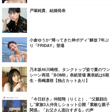
戸塚純貴、結婚発表
小倉ゆうか“帰ってきた神ボディ”解放 7年ぶ
り「FRIDAY」登場
乃木坂46川崎桜、タンクトップ姿で夏のワン
シーン再現「BOMB」表紙登場 裏表紙は6期
生・長嶋凛桜【独占カットあり】
「今日好き」仲陸翔（りくと）、“父親顔出
し”家族3人仲良しショット公開「素敵な親子
関係」「お父さん面白すぎる」の声