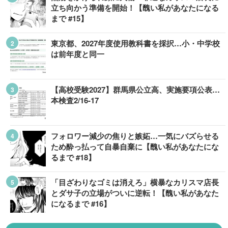
立ち向かう準備を開始！【醜い私があなたになる
まで #15】
東京都、2027年度使用教科書を採択…小・中学校
は前年度と同一
【高校受験2027】群馬県公立高、実施要項公表…
本検査2/16-17
フォロワー減少の焦りと嫉妬…一気にバズらせる
ため酔っ払って自暴自棄に【醜い私があなたにな
るまで #18】
「目ざわりなゴミは消えろ」横暴なカリスマ店長
とダサ子の立場がついに逆転！【醜い私があなた
になるまで #16】