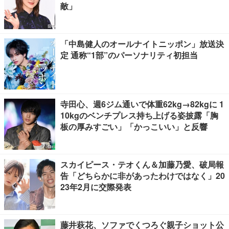
敵」
「中島健人のオールナイトニッポン」放送決
定 通称“1部”のパーソナリティ初担当
寺田心、週6ジム通いで体重62kg→82kgに 1
10kgのベンチプレス持ち上げる姿披露「胸
板の厚みすごい」「かっこいい」と反響
スカイピース・テオくん＆加藤乃愛、破局報
告「どちらかに非があったわけではなく」20
23年2月に交際発表
藤井萩花、ソファでくつろぐ親子ショット公