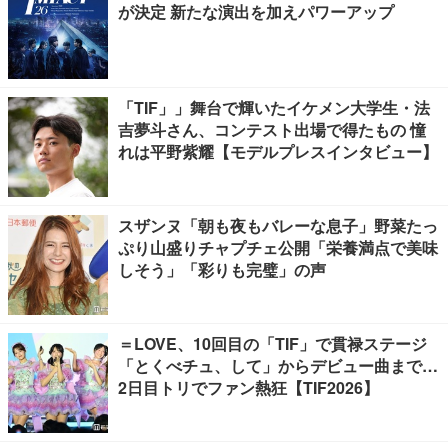
が決定 新たな演出を加えパワーアップ
「TIF」」舞台で輝いたイケメン大学生・法
吉夢斗さん、コンテスト出場で得たもの 憧
れは平野紫耀【モデルプレスインタビュー】
スザンヌ「朝も夜もバレーな息子」野菜たっ
ぷり山盛りチャプチェ公開「栄養満点で美味
しそう」「彩りも完璧」の声
＝LOVE、10回目の「TIF」で貫禄ステージ
「とくべチュ、して」からデビュー曲まで…
2日目トリでファン熱狂【TIF2026】