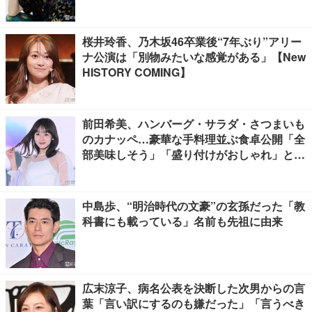
桜井玲香、乃木坂46卒業後“7年ぶり”アリー
ナ公演は「別物みたいな感覚がある」【New
HISTORY COMING】
前田希美、ハンバーグ・サラダ・さつまいも
のカナッペ…豪華な手料理並ぶ食卓公開「全
部美味しそう」「盛り付けがおしゃれ」と絶
賛の声
中島歩、“明治時代の文豪”の玄孫だった「教
科書にも載っている」名前も先祖に由来
広末涼子、病名公表を決断した次男からの言
葉「言い訳にするのも嫌だった」「言うべき