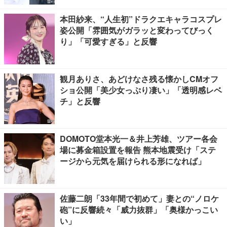
本田紗来、“人生初”ドラクエキャラコスプレ
姿公開「雰囲気がガラッと変わってびっく
り」「可愛すぎる」と反響
観月ありさ、あどけなさ残る懐かしCMオフ
ショ公開「美少女っぷり凄い」「透明感レベ
チ」と反響
DOMOTO堂本光一＆井上芳雄、ツアー各会
場に募金箱設置を報告 熊本地震受け「ステ
ージから元気を届けられる形になれば」
佐藤二朗「33年間で初めて」妻との“ノロケ
砲”に反響続々「威力抜群」「奥様かっこい
い」