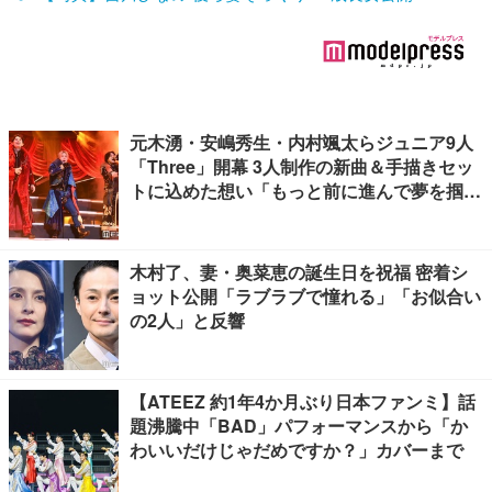
元木湧・安嶋秀生・内村颯太らジュニア9人
「Three」開幕 3人制作の新曲＆手描きセッ
トに込めた想い「もっと前に進んで夢を掴み
たい」【ゲネプロレポ】
木村了、妻・奥菜恵の誕生日を祝福 密着シ
ョット公開「ラブラブで憧れる」「お似合い
の2人」と反響
【ATEEZ 約1年4か月ぶり日本ファンミ】話
題沸騰中「BAD」パフォーマンスから「か
わいいだけじゃだめですか？」カバーまで