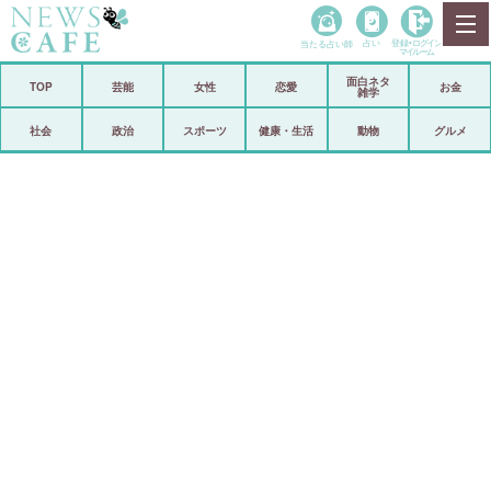
当たる占い師
占い
登録•
ログイン
マイルーム
面白ネタ
ホーム
TOP
芸能
女性
恋愛
お金
雑学
社会
政治
社会
政治
スポーツ
健康・生活
動物
グルメ
経済
海外
芸能
スポーツ
恋愛
ビックリ
コメントポスト
アリ／ナシ
リリース
ショップ
登録・ログイン/マイルーム