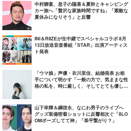
中村獅童、息子の陽喜＆夏幹とキャンピング
カー旅へ「贅沢な家族時間ですね」「素敵な
夏休みになりそう」と反響
INI＆RIIZEが生中継でスペシャルコラボ 8月
13日放送音楽番組「STAR」出演アーティス
ト発表
「ウマ娘」声優・衣川里佳、結婚発表 お相
手について明かす「一般の方で、気ままな性
格の私を、時に厳しく、そしてとても優し
く、全力でサポートしてくれる方です」
山下幸輝＆綱啓永、なにわ男子のライブへ
グッズ装備密着ショットに反響相次ぐ「8LO
OMポーズしてて神」「恭平繋がり？」