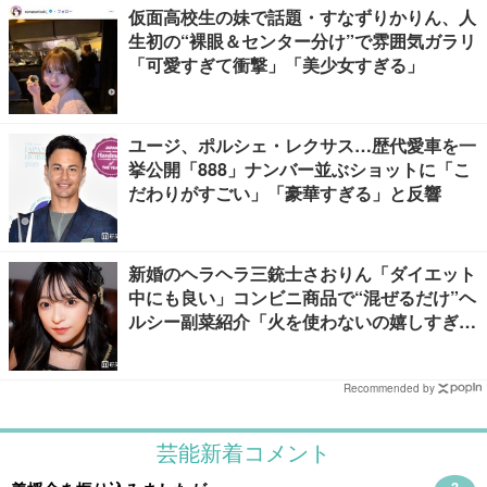
仮面高校生の妹で話題・すなずりかりん、人
生初の“裸眼＆センター分け”で雰囲気ガラリ
「可愛すぎて衝撃」「美少女すぎる」
ユージ、ポルシェ・レクサス…歴代愛車を一
挙公開「888」ナンバー並ぶショットに「こ
だわりがすごい」「豪華すぎる」と反響
新婚のヘラヘラ三銃士さおりん「ダイエット
中にも良い」コンビニ商品で“混ぜるだけ”ヘ
ルシー副菜紹介「火を使わないの嬉しすぎ
る」「タンパク質たっぷりで最高」の声
Recommended by