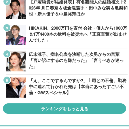
【戸塚純貴が結婚発表】有名芸能人の結婚相次ぐ2
026年 川口春奈＆板倉滉選手・田中みな実＆亀梨和
也・新木優子＆中島裕翔ほか
HIKAKIN、2000万円を寄付 会社・個人から1000万
＆1万4400本の飲料を被災地へ「正直言葉が出ませ
んでした」
広末涼子、病名公表を決断した次男からの言葉
「言い訳にするのも嫌だった」「言うべきか迷っ
た」
「え、ここでするんですか?」上司との不倫、勤務
中に連れて行かれた先は【本当にあったすごい不
倫・GWスペシャル】
ランキングをもっと見る