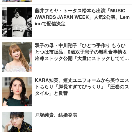
藤井フミヤ・トータス松本ら出演「MUSIC
AWARDS JAPAN WEEK」人気2公演、Lem
inoで配信決定
双子の母・中川翔子「ひとつ手作り もうひ
とつは市販品」0歳双子息子の離乳食事情＆
冷凍ストック公開「大量にストックしてて尊
敬」「市販品って本当に助かる」の声
KARA知英、短丈ユニフォームから美ウエス
トちらり「脚長すぎてびっくり」「圧巻のス
タイル」と反響
戸塚純貴、結婚発表