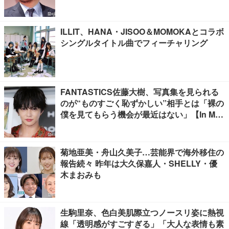
ILLIT、HANA・JISOO＆MOMOKAとコラボ
シングルタイトル曲でフィーチャリング
FANTASTICS佐藤大樹、写真集を見られる
のが“ものすごく恥ずかしい”相手とは「裸の
僕を見てもらう機会が最近はない」【In Moti
on】
菊地亜美・舟山久美子…芸能界で海外移住の
報告続々 昨年は大久保嘉人・SHELLY・優
木まおみも
生駒里奈、色白美肌際立つノースリ姿に熱視
線「透明感がすごすぎる」「大人な表情も素