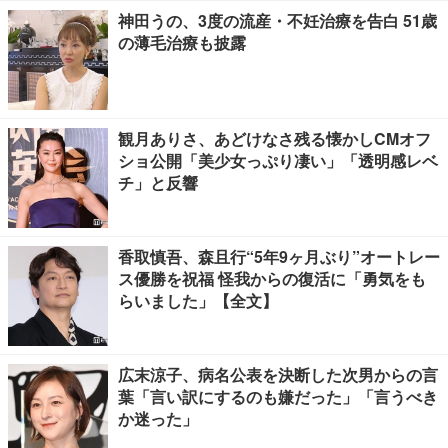
神田うの、3度の流産・不妊治療を告白 51歳
の薄毛治療も披露
観月ありさ、あどけなさ残る懐かしCMオフ
ショ公開「美少女っぷり凄い」「透明感レベ
チ」と反響
香取慎吾、森且行“5年9ヶ月ぶり”オートレー
ス優勝を祝福 怪我からの復活に「勇気をも
らいました」【全文】
広末涼子、病名公表を決断した次男からの言
葉「言い訳にするのも嫌だった」「言うべき
か迷った」