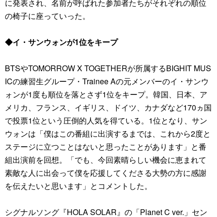
に発表され、名前が呼ばれた参加者たちがそれぞれの順位
の椅子に座っていった。
◆イ・サンウォンが1位をキープ
BTSやTOMORROW X TOGETHERが所属するBIGHIT MUS
ICの練習生グループ・Trainee Aの元メンバーのイ・サンウ
ォンが1度も順位を落とさず1位をキープ。韓国、日本、ア
メリカ、フランス、イギリス、ドイツ、カナダなど170ヵ国
で投票1位という圧倒的人気を得ている。1位となり、サン
ウォンは「僕はこの番組に出演するまでは、これから2度と
ステージに立つことはないと思ったことがあります」と番
組出演前を回想。「でも、今回素晴らしい機会に恵まれて
素敵な人に出会って僕を応援してくださる大勢の方に感謝
を伝えたいと思います」とコメントした。
シグナルソング『HOLA SOLAR』の「Planet C ver.」セン