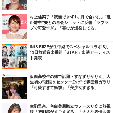
on】
村上佳菜子「我慢できず1ヶ月で会いに」“遠
距離中”夫との再会ショットに反響「ラブラ
ブで可愛すぎ」「喜びが爆発してる」
INI＆RIIZEが生中継でスペシャルコラボ 8月
13日放送音楽番組「STAR」出演アーティス
ト発表
仮面高校生の妹で話題・すなずりかりん、人
生初の“裸眼＆センター分け”で雰囲気ガラリ
「可愛すぎて衝撃」「美少女すぎる」
生駒里奈、色白美肌際立つノースリ姿に熱視
線「透明感がすごすぎる」「大人な表情も素