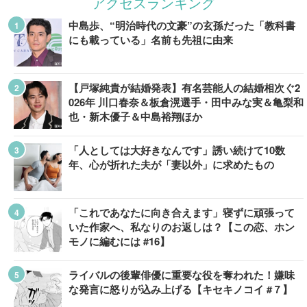
アクセスランキング
中島歩、“明治時代の文豪”の玄孫だった「教科書
にも載っている」名前も先祖に由来
【戸塚純貴が結婚発表】有名芸能人の結婚相次ぐ2
026年 川口春奈＆板倉滉選手・田中みな実＆亀梨和
也・新木優子＆中島裕翔ほか
「人としては大好きなんです」誘い続けて10数
年、心が折れた夫が「妻以外」に求めたもの
「これであなたに向き合えます」寝ずに頑張って
いた作家へ、私なりのお返しは？【この恋、ホン
モノに編むには #16】
ライバルの後輩俳優に重要な役を奪われた！嫌味
な発言に怒りが込み上げる【キセキノコイ #７】