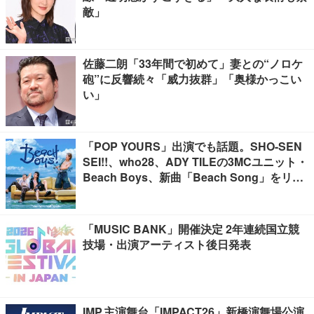
敵」
佐藤二朗「33年間で初めて」妻との“ノロケ
砲”に反響続々「威力抜群」「奥様かっこい
い」
「POP YOURS」出演でも話題。SHO-SEN
SEI!!、who28、ADY TILEの3MCユニット・
Beach Boys、新曲「Beach Song」をリリ
ース
「MUSIC BANK」開催決定 2年連続国立競
技場・出演アーティスト後日発表
IMP.主演舞台「IMPACT26」新橋演舞場公演