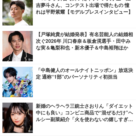
吉夢斗さん、コンテスト出場で得たもの 憧
れは平野紫耀【モデルプレスインタビュー】
【戸塚純貴が結婚発表】有名芸能人の結婚相
次ぐ2026年 川口春奈＆板倉滉選手・田中み
な実＆亀梨和也・新木優子＆中島裕翔ほか
「中島健人のオールナイトニッポン」放送決
定 通称“1部”のパーソナリティ初担当
新婚のヘラヘラ三銃士さおりん「ダイエット
中にも良い」コンビニ商品で“混ぜるだけ”ヘ
ルシー副菜紹介「火を使わないの嬉しすぎ
る」「タンパク質たっぷりで最高」の声