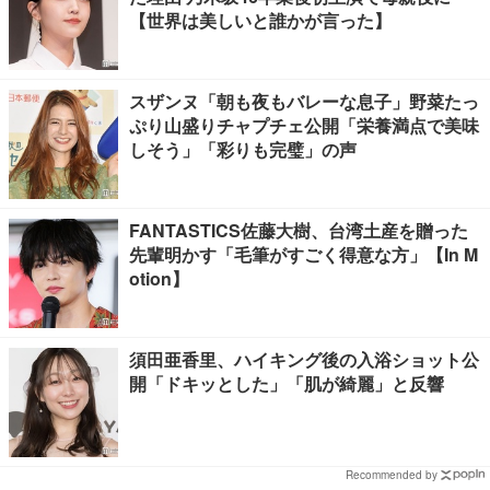
【世界は美しいと誰かが言った】
スザンヌ「朝も夜もバレーな息子」野菜たっ
ぷり山盛りチャプチェ公開「栄養満点で美味
しそう」「彩りも完璧」の声
FANTASTICS佐藤大樹、台湾土産を贈った
先輩明かす「毛筆がすごく得意な方」【In M
otion】
須田亜香里、ハイキング後の入浴ショット公
開「ドキッとした」「肌が綺麗」と反響
Recommended by