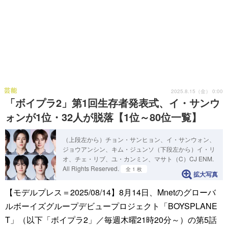
芸能
2025.8.15（金） 0:00
「ボイプラ2」第1回生存者発表式、イ・サンウ
ォンが1位・32人が脱落【1位～80位一覧】
（上段左から）チョン・サンヒョン、イ・サンウォン、
ジョウアンシン、キム・ジュンソ（下段左から）イ・リ
オ、チェ・リブ、ユ・カンミン、マサト（C）CJ ENM.
All Rights Reserved.
全 1 枚
拡大写真
【モデルプレス＝2025/08/14】8月14日、Mnetのグローバ
ルボーイズグループデビュープロジェクト「BOYSPLANE
T」（以下「ボイプラ2」／毎週木曜21時20分～）の第5話