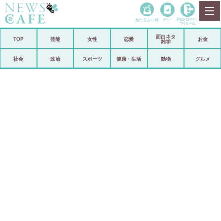
当たる占い師
占い
登録•
ログイン
マイルーム
面白ネタ
ホーム
TOP
芸能
女性
恋愛
お金
雑学
社会
政治
社会
政治
スポーツ
健康・生活
動物
グルメ
経済
海外
芸能
スポーツ
恋愛
ビックリ
コメントポスト
アリ／ナシ
リリース
ショップ
登録・ログイン/マイルーム