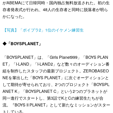
がABEMAにて日韓同時・国内独占無料放送された。初の生
存者発表式が行われ、48人の生存者と同時に脱落者が明ら
かになった。
【写真】「ボイプラ2」1位のイケメン練習生
◆「BOYSPLANET」
「BOYSPLANET」は、「Girls Planet999」「BOYS PLAN
ET」「I-LAND」「I-LAND2」など数々のオーディション番
組を制作したスタッフの最新プロジェクト。ZEROBASEO
NEを輩出した「BOYS PLANET」に次ぐオーディションと
して期待が寄せられており、2つのプロジェクト「BOYSPL
ANET K」「BOYSPLANET C」という2つのプラネットが
同一進行でスタートし、第3話でKとCの練習生たちが合
流。『BOYS II PLANET』として新たなミッションがスター
トしている。