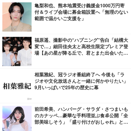
亀梨和也、熊本地震受け義援金1000万円寄
付＆ライブ会場に募金箱設置へ「無理のない
範囲で温かいご支援を」
福原遥、撮影中の“ハプニング”告白「結構大
変で…」細田佳央太と高校生限定プレミア登
場【あの星が降る丘で、君とまた出会いた
い。】
相葉雅紀、冠ラジオ番組終了へ 今後も「ラ
ジオや文化放送さんと一緒に何かやりたい」
9月いっぱいで25年の歴史に幕
前田希美、ハンバーグ・サラダ・さつまいも
のカナッペ…豪華な手料理並ぶ食卓公開「全
部美味しそう」「盛り付けがおしゃれ」と絶
賛の声