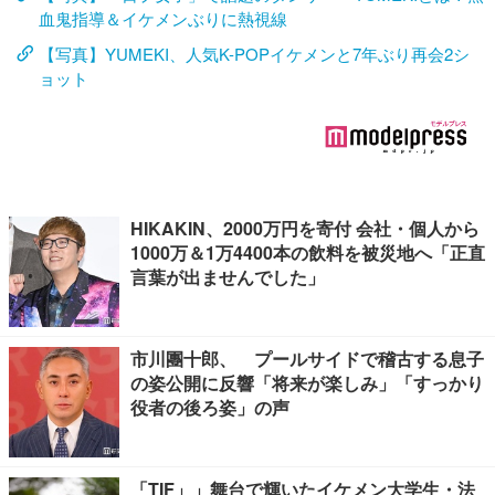
血鬼指導＆イケメンぶりに熱視線
【写真】YUMEKI、人気K-POPイケメンと7年ぶり再会2シ
ョット
HIKAKIN、2000万円を寄付 会社・個人から
1000万＆1万4400本の飲料を被災地へ「正直
言葉が出ませんでした」
市川團十郎、 プールサイドで稽古する息子
の姿公開に反響「将来が楽しみ」「すっかり
役者の後ろ姿」の声
「TIF」」舞台で輝いたイケメン大学生・法