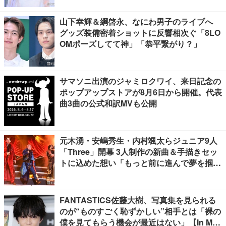
山下幸輝＆綱啓永、なにわ男子のライブへ
グッズ装備密着ショットに反響相次ぐ「8LO
OMポーズしてて神」「恭平繋がり？」
サマソニ出演のジャミロクワイ、来日記念の
ポップアップストアが8月6日から開催。代表
曲3曲の公式和訳MVも公開
元木湧・安嶋秀生・内村颯太らジュニア9人
「Three」開幕 3人制作の新曲＆手描きセッ
トに込めた想い「もっと前に進んで夢を掴み
たい」【ゲネプロレポ】
FANTASTICS佐藤大樹、写真集を見られる
のが“ものすごく恥ずかしい”相手とは「裸の
僕を見てもらう機会が最近はない」【In Moti