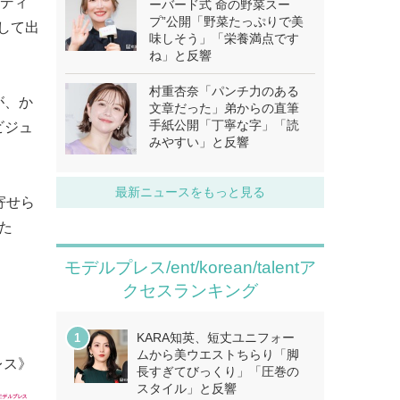
ロディ
ーバード式 命の野菜スー
プ”公開「野菜たっぷりで美
通して出
味しそう」「栄養満点です
ね」と反響
村重杏奈「パンチ力のある
が、か
文章だった」弟からの直筆
手紙公開「丁寧な字」「読
ビジュ
みやすい」と反響
最新ニュースをもっと見る
寄せら
た
モデルプレス/ent/korean/talentア
クセスランキング
KARA知英、短丈ユニフォー
ムから美ウエストちらり「脚
レス》
長すぎてびっくり」「圧巻の
スタイル」と反響