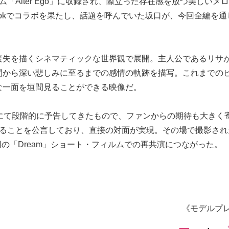
「Alter Ego」に収録され、際立った存在感を放つ美しいメ
kTokでコラボを果たし、話題を呼んでいた坂口が、今回全編を
喪失を描くシネマティックな世界観で展開。主人公であるリサ
間から深い悲しみに至るまでの感情の軌跡を描写。これまでの
な一面を垣間見ることができる映像だ。
にて段階的に予告してきたもので、ファンからの期待も大きく
あることを公言しており、直接の対面が実現。その場で撮影され
今回の「Dream」ショート・フィルムでの再共演につながった。
《モデルプ