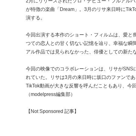
2月にリリースされたソロ・デビュー・フルアルバム
が特徴の楽曲「Dream」。3月のリサ来日時にTi
演する。
今回出演する本作のショート・フィルムは、愛と
つての恋人との甘く切ない記憶を辿り、幸福な瞬
アル作品では見られなかった、俳優としての新た
今回の映像でのコラボレーションは、リサがSNS
れていた。リサは3月の来日時に坂口のファンで
TikTok動画が大きな反響を呼んだこともあり、
（modelpress編集部）
【Not Sponsored 記事】