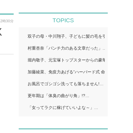
TOPICS
12時30分
く
双子の母・中川翔子、子どもに髪の毛を引っ張られ困っ
村重杏奈「パンチ力のある文章だった」…
堀内敬子、元宝塚トップスターからの豪華差し入れ披露
加藤綾菜、免疫力あげる“ハーバード式 命の野菜スープ
お風呂でゴシゴシ洗っても落ちません!…
更年期は「体臭の曲がり角」!?…
「女ってラクに稼げていいよな～」…