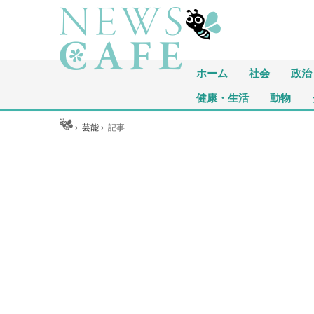
ホーム
社会
政治
健康・生活
動物
ホーム
›
芸能
›
記事