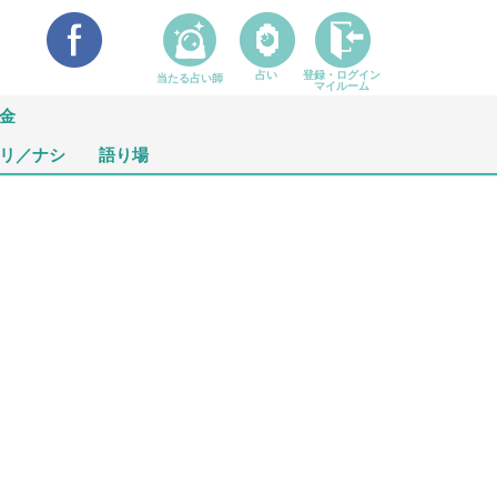
占い
登録・ログイン
当たる占い師
マイルーム
金
リ／ナシ
語り場