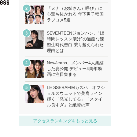
「ヌナ（お姉さん）呼び」に
心撃ち抜かれる 年下男子韓国
ラブコメ5選
SEVENTEENジョンハン、“18
時間レッスン漬け”の過酷な練
習生時代告白 乗り越えられた
理由とは
NewJeans、メンバー4人集結
した姿公開 デビュー4周年動
画に注目集まる
LE SSERAFIMカズハ、オフシ
ョルスウェットで美肩ライン
輝く「発光してる」「スタイ
ル良すぎ」と絶賛の声
アクセスランキングをもっと見る