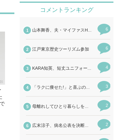
ー
た
で