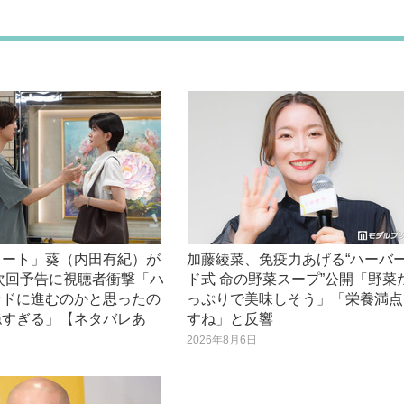
ノート」葵（内田有紀）が
加藤綾菜、免疫力あげる“ハーバ
次回予告に視聴者衝撃「ハ
ド式 命の野菜スープ”公開「野菜
ンドに進むのかと思ったの
っぷりで美味しそう」「栄養満点
穏すぎる」【ネタバレあ
すね」と反響
2026年8月6日
日