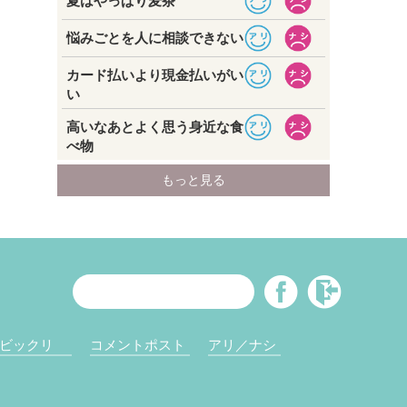
ビックリ
コメントポスト
アリ／ナシ