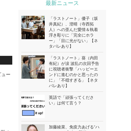
最新ニュース
「ラストノート」優子（坂
井真紀）、澄晴（寺西拓
人）への歪んだ愛情＆執着
浮き彫りに「完全にホラ
ー」「目に光がない」【ネ
タバレあり】
「ラストノート」葵（内田
有紀）が涙 波乱の次回予告
に視聴者衝撃「ハッピーエ
ビュー
ンドに進むのかと思ったの
に」「不穏すぎる」【ネタ
バレあり】
英語で「頑張ってくださ
い」は何て言う？
加藤綾菜、免疫力あげる“ハ