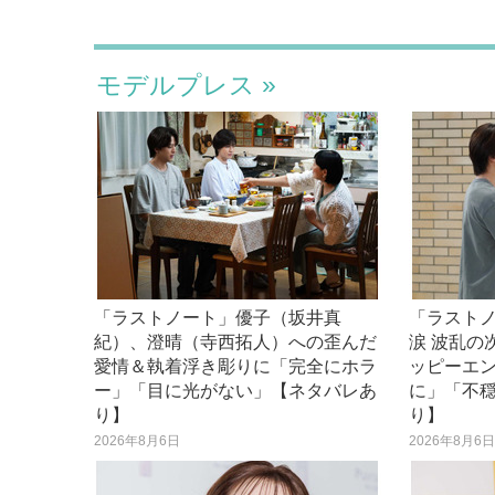
モデルプレス
「ラストノート」優子（坂井真
「ラスト
紀）、澄晴（寺西拓人）への歪んだ
涙 波乱の
愛情＆執着浮き彫りに「完全にホラ
ッピーエ
ー」「目に光がない」【ネタバレあ
に」「不
り】
り】
2026年8月6日
2026年8月6