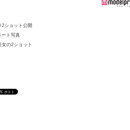
り2ショット公開
ベート写真
美女の2ショット