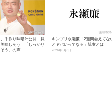
君、手作り味噌汁公開「貝
キンプリ永瀬廉「2週間会えてな
で美味しそう」「しっかり
とヤバいってなる」親友とは
てそう」の声
2026年8月6日
日