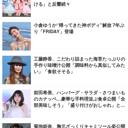
ける」と反響続々
小倉ゆうか“帰ってきた神ボディ”解放 7年ぶ
り「FRIDAY」登場
工藤静香、こだわり詰まった海苔たっぷりの
手作り味噌汁公開「調味料から真似してみた
い」「食欲そそる」
前田希美、ハンバーグ・サラダ・さつまいも
のカナッペ…豪華な手料理並ぶ食卓公開「全
部美味しそう」「盛り付けがおしゃれ」と絶
賛の声
菊地姫奈、胸元ざっくりキャミソール姿公開