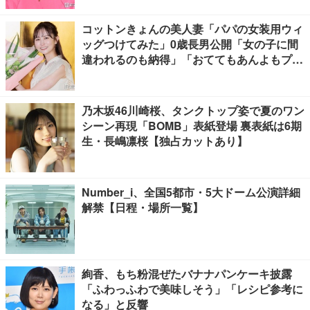
コットンきょんの美人妻「パパの女装用ウィ
ッグつけてみた」0歳長男公開「女の子に間
違われるのも納得」「おててもあんよもプリ
ティすぎる」と反響
乃木坂46川崎桜、タンクトップ姿で夏のワン
シーン再現「BOMB」表紙登場 裏表紙は6期
生・長嶋凛桜【独占カットあり】
Number_i、全国5都市・5大ドーム公演詳細
解禁【日程・場所一覧】
絢香、もち粉混ぜたバナナパンケーキ披露
「ふわっふわで美味しそう」「レシピ参考に
なる」と反響