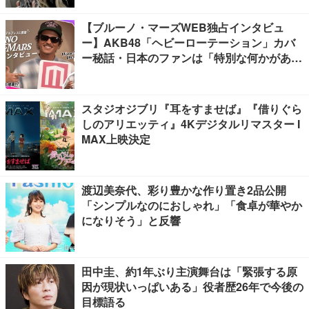
【ブルーノ・マーズWEB独占インタビュ
ー】AKB48「ヘビーローテーション」カバ
ー秘話・日本のファンは「特別な何かがあ
る」…来日公演への期待語る
スタジオジブリ『耳をすませば』『借りぐら
しのアリエッティ』4Kデジタルリマスター I
MAX上映決定
渡辺美奈代、彩り豊かな作り置き2品公開
「シンプルなのにおしゃれ」「食卓が華やか
になりそう」と反響
田中圭、約1年ぶり主演舞台は「緊張する原
因が現状いっぱいある」役者歴26年で今後の
目標語る