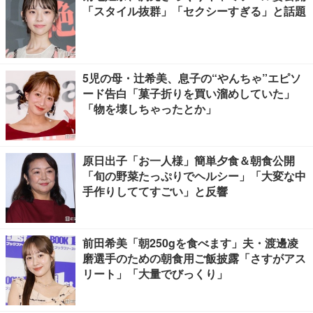
「スタイル抜群」「セクシーすぎる」と話題
5児の母・辻希美、息子の“やんちゃ”エピソ
ード告白「菓子折りを買い溜めしていた」
「物を壊しちゃったとか」
原日出子「お一人様」簡単夕食＆朝食公開
「旬の野菜たっぷりでヘルシー」「大変な中
手作りしててすごい」と反響
前田希美「朝250gを食べます」夫・渡邊凌
磨選手のための朝食用ご飯披露「さすがアス
リート」「大量でびっくり」