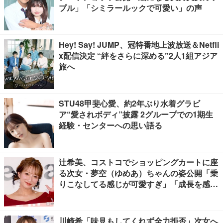
プル」「シミラールックで可愛い」の声
Hey! Say! JUMP、冠特番地上波放送＆Netfli
x配信決定 “絆をさらに深める”2人1組アジア
旅へ
STU48甲斐心愛、約2年ぶり水着グラビ
ア“愛されボディ”披露 2グループでの1期生
経験・センターへの思い語る
辻希美、コストコでショッピングカートに座
る次女・夢空（ゆめあ）ちゃんの姿公開「乗
りこなしてる感じが可愛すぎ」「成長を感じ
る」の声
川崎希「味見もしてくれず全力拒否」次女へ