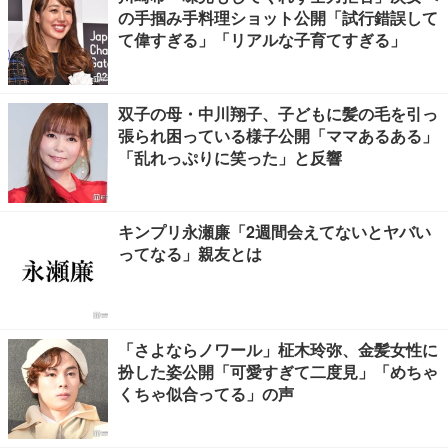
の手掴み手料理ショット公開「試行錯誤して
て偉すぎる」「リアルな子育てすぎる」
双子の母・中川翔子、子どもに髪の毛を引っ
張られ困っている様子公開「ママあるある」
「乱れっぷりに笑った」と反響
キンプリ永瀬廉「2週間会えてないとヤバい
ってなる」親友とは
「さよならノワール」柾木玲弥、金髪女性に
扮した姿公開「可愛すぎて二度見」「めちゃ
くちゃ似合ってる」の声