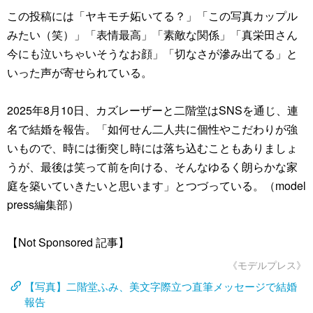
この投稿には「ヤキモチ妬いてる？」「この写真カップル
みたい（笑）」「表情最高」「素敵な関係」「真栄田さん
今にも泣いちゃいそうなお顔」「切なさが滲み出てる」と
いった声が寄せられている。
2025年8月10日、カズレーザーと二階堂はSNSを通じ、連
名で結婚を報告。「如何せん二人共に個性やこだわりが強
いもので、時には衝突し時には落ち込むこともありましょ
うが、最後は笑って前を向ける、そんなゆるく朗らかな家
庭を築いていきたいと思います」とつづっている。（model
press編集部）
【Not Sponsored 記事】
《モデルプレス》
【写真】二階堂ふみ、美文字際立つ直筆メッセージで結婚
報告