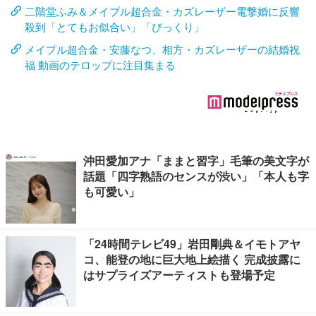
二階堂ふみ＆メイプル超合金・カズレーザー電撃婚に反響
殺到「とてもお似合い」「びっくり」
メイプル超合金・安藤なつ、相方・カズレーザーの結婚祝
福 動画のテロップに注目集まる
沖田愛加アナ「ままと習字」毛筆の美文字が
話題「四字熟語のセンスが渋い」「本人も字
も可愛い」
「24時間テレビ49」岩田剛典＆イモトアヤ
コ、能登の地に巨大地上絵描く 完成披露に
はサプライズアーティストも登場予定