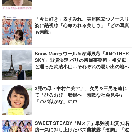
「今日好き」表すみれ、美肩際立つノースリ
姿に熱視線「心奪われる美しさ」「どの写真
も素敵」
Snow Manラウール＆深澤辰哉「ANOTHER
SKY」出演決定 パリの所属事務所・祖父母
と通った武蔵小山…それぞれの思い出の地へ
3児の母・中村仁美アナ、次男＆三男を連れ
て「ひるおび」収録へ「素敵な社会見学」
「パパ似かな」の声
SWEET STEADY「Mステ」単独初出演 知名
度一気に押し上げたバズ曲披露「念願」「泣