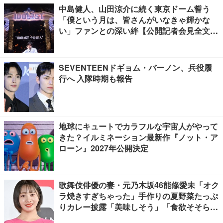
中島健人、山田涼介に続く東京ドーム誓う
「僕という月は、皆さんがいなきゃ輝かな
い」ファンとの深い絆【公開記者会見全文
／“IDOL1ST 中島健人” LIVE TOUR 2026】
SEVENTEENドギョム・バーノン、兵役履
行へ 入隊時期も報告
地球にキュートでカラフルな宇宙人がやって
きた？イルミネーション最新作『ノット・ア
ローン』2027年公開決定
歌舞伎俳優の妻・元乃木坂46能條愛未「オク
ラ焼きすぎちゃった」手作りの夏野菜たっぷ
りカレー披露「美味しそう」「食欲そそられ
る」