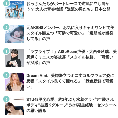
おっさんたちがボートレースで逆流に立ち向か
う？ 大人の青春物語『逆流の男たち』日本公開
元AKB48メンバー、お気に入りキャミワンピで美
スタイル際立つ「可憐で可愛い」「透明感が爆発
してる」の声
「ラブライブ！」AiScReam声優・大西亜玖璃、美
脚輝くミニスカ姿披露「スタイル抜群」「可愛い
が渋滞」の声
Dream Ami、美脚際立つミニ丈ゴルフウェア姿に
反響「スタイル良くて憧れる」「緑色新鮮で可愛
い」
STU48甲斐心愛、約2年ぶり水着グラビア“愛され
ボディ”披露 2グループでの1期生経験・センターへ
の思い語る