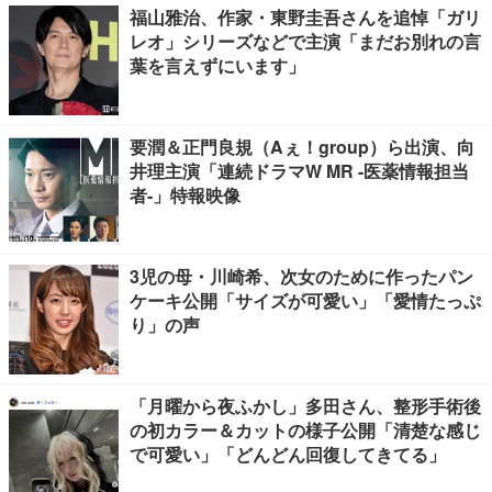
福山雅治、作家・東野圭吾さんを追悼「ガリ
レオ」シリーズなどで主演「まだお別れの言
葉を言えずにいます」
要潤＆正門良規（Aぇ！group）ら出演、向
井理主演「連続ドラマW MR -医薬情報担当
者-」特報映像
3児の母・川崎希、次女のために作ったパン
ケーキ公開「サイズが可愛い」「愛情たっぷ
り」の声
「月曜から夜ふかし」多田さん、整形手術後
の初カラー＆カットの様子公開「清楚な感じ
で可愛い」「どんどん回復してきてる」