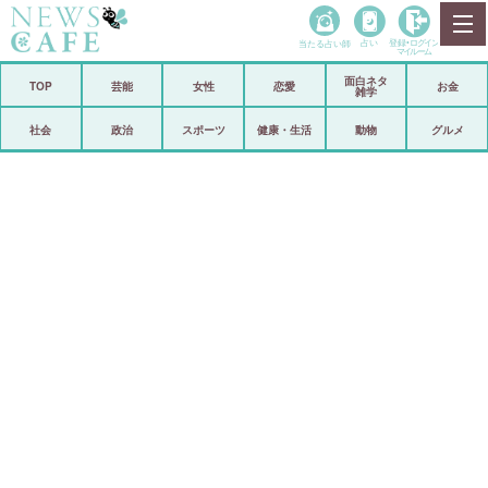
当たる占い師
占い
登録•
ログイン
マイルーム
面白ネタ
ホーム
TOP
芸能
女性
恋愛
お金
雑学
社会
政治
社会
政治
スポーツ
健康・生活
動物
グルメ
経済
海外
芸能
スポーツ
恋愛
ビックリ
コメントポスト
アリ／ナシ
リリース
ショップ
登録・ログイン/マイルーム