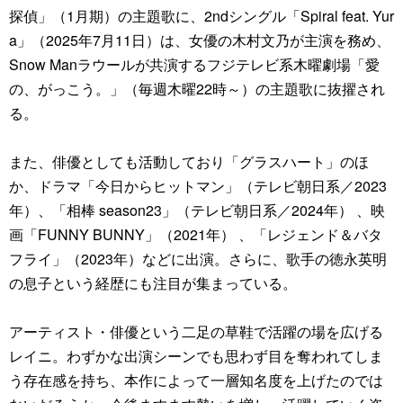
探偵」（1月期）の主題歌に、2ndシングル「Spiral feat. Yur
a」（2025年7月11日）は、女優の木村文乃が主演を務め、
Snow Manラウールが共演するフジテレビ系木曜劇場「愛
の、がっこう。」（毎週木曜22時～）の主題歌に抜擢され
る。
また、俳優としても活動しており「グラスハート」のほ
か、ドラマ「今日からヒットマン」（テレビ朝日系／2023
年）、「相棒 season23」（テレビ朝日系／2024年） 、映
画「FUNNY BUNNY」（2021年） 、「レジェンド＆バタ
フライ」（2023年）などに出演。さらに、歌手の徳永英明
の息子という経歴にも注目が集まっている。
アーティスト・俳優という二足の草鞋で活躍の場を広げる
レイニ。わずかな出演シーンでも思わず目を奪われてしま
う存在感を持ち、本作によって一層知名度を上げたのでは