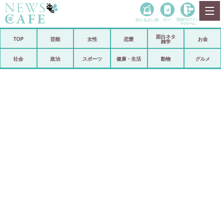
当たる占い師
占い
登録•
ログイン
マイルーム
面白ネタ
ホーム
TOP
芸能
女性
恋愛
お金
雑学
社会
政治
社会
政治
スポーツ
健康・生活
動物
グルメ
経済
海外
芸能
スポーツ
恋愛
ビックリ
コメントポスト
アリ／ナシ
リリース
ショップ
登録・ログイン/マイルーム