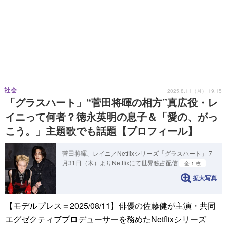
社会
2025.8.11（月） 19:15
「グラスハート」“菅田将暉の相方”真広役・レ
イニって何者？徳永英明の息子＆「愛の、がっ
こう。」主題歌でも話題【プロフィール】
菅田将暉、レイニ／Netflixシリーズ「グラスハート」 7
月31日（木）よりNetflixにて世界独占配信
全 1 枚
拡大写真
【モデルプレス＝2025/08/11】俳優の佐藤健が主演・共同
エグゼクティブプロデューサーを務めたNetflixシリーズ