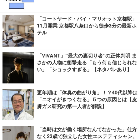
「コートヤード・バイ・マリオット京都駅」
11月開業 京都駅八条口から徒歩3分の最新ホ
テル
「VIVANT」“最大の裏切り者”の正体判明 ま
さかの人物に衝撃走る「もう何も信じられな
い」「ショックすぎる」【ネタバレあり】
更年期は「体臭の曲がり角」！？40代以降は
「ニオイがきつくなる」５つの原因とは【皮
膚ガス研究の第一人者が解説】
「当時は女が働く場所なんてなかった」仕方
なく23歳で独立した女性エステティシャン、