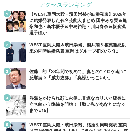
アクセスランキング
【WEST.重岡大毅・濱田崇裕が結婚発表】2026年
に結婚発表した有名芸能人まとめ 田中みな実＆亀
梨和也・新木優子＆中島裕翔・川口春奈＆板倉滉
選手ほか
WEST.重岡大毅＆濱田崇裕、櫻井翔＆相葉雅紀以
来の同時結婚発表 重岡はグループ初のパパに
佐藤二朗「33年間で初めて」妻との“ノロケ砲”に
反響続々「威力抜群」「奥様かっこいい」
熱湯をかけられ顔に火傷…非道なカリスマ店長に
立ち向かう準備を開始！【醜い私があなたになる
まで #15】
WEST.重岡大毅・濱田崇裕、結婚を同時発表 重岡
は第1子誕生伝える「決して当たり前ではない、尊