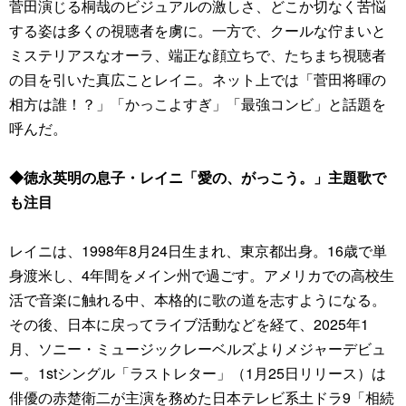
菅田演じる桐哉のビジュアルの激しさ、どこか切なく苦悩
する姿は多くの視聴者を虜に。一方で、クールな佇まいと
ミステリアスなオーラ、端正な顔立ちで、たちまち視聴者
の目を引いた真広ことレイニ。ネット上では「菅田将暉の
相方は誰！？」「かっこよすぎ」「最強コンビ」と話題を
呼んだ。
◆徳永英明の息子・レイニ「愛の、がっこう。」主題歌で
も注目
レイニは、1998年8月24日生まれ、東京都出身。16歳で単
身渡米し、4年間をメイン州で過ごす。アメリカでの高校生
活で音楽に触れる中、本格的に歌の道を志すようになる。
その後、日本に戻ってライブ活動などを経て、2025年1
月、ソニー・ミュージックレーベルズよりメジャーデビュ
ー。1stシングル「ラストレター」（1月25日リリース）は
俳優の赤楚衛二が主演を務めた日本テレビ系土ドラ9「相続