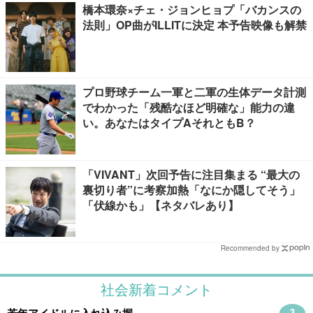
橋本環奈×チェ・ジョンヒョプ「バカンスの
法則」OP曲がILLITに決定 本予告映像も解禁
プロ野球チーム一軍と二軍の生体データ計測
でわかった「残酷なほど明確な」能力の違
い。あなたはタイプAそれともB？
「VIVANT」次回予告に注目集まる “最大の
裏切り者”に考察加熱「なにか隠してそう」
「伏線かも」【ネタバレあり】
Recommended by