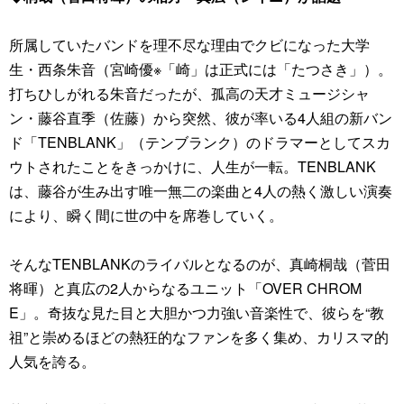
所属していたバンドを理不尽な理由でクビになった大学
生・西条朱音（宮崎優※「崎」は正式には「たつさき」）。
打ちひしがれる朱音だったが、孤高の天才ミュージシャ
ン・藤谷直季（佐藤）から突然、彼が率いる4人組の新バン
ド「TENBLANK」（テンブランク）のドラマーとしてスカ
ウトされたことをきっかけに、人生が一転。TENBLANK
は、藤谷が生み出す唯一無二の楽曲と4人の熱く激しい演奏
により、瞬く間に世の中を席巻していく。
そんなTENBLANKのライバルとなるのが、真崎桐哉（菅田
将暉）と真広の2人からなるユニット「OVER CHROM
E」。奇抜な見た目と大胆かつ力強い音楽性で、彼らを“教
祖”と崇めるほどの熱狂的なファンを多く集め、カリスマ的
人気を誇る。