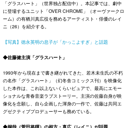
「グラスハート」（世界独占配信中）。本記事では、劇中
に登場するユニット「OVER CHROME」（オーヴァークロ
ーム）の有栖川真広役を務めるアーティスト・俳優のレイ
ニ（26）を紹介する。
【写真】徳永英明の息子が「かっこよすぎ」と話題
◆佐藤健主演「グラスハート」
1993年から現在まで書き継がれてきた、若木未生氏の不朽
の名作「グラスハート」（幻冬舎コミックス刊）を映像化
した本作は、これ以上ないくらいピュアで、最高にエモー
ショナルな青春音楽ラブストーリー。主演の佐藤自身が映
像化を念願し、自ら企画した渾身の一作で、佐藤は共同エ
グゼクティブプロデューサーも務めている。
◆桐哉（菅田将暉）の相方・真広（レイニ）が話題