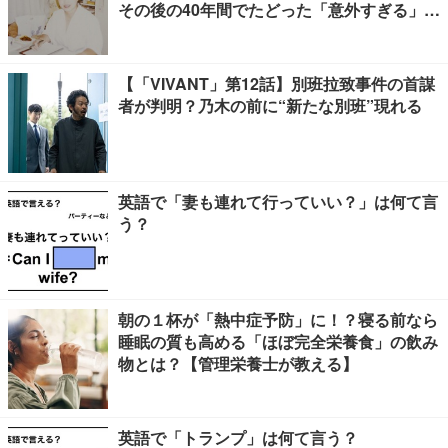
その後の40年間でたどった「意外すぎる」紆
余曲折
【「VIVANT」第12話】別班拉致事件の首謀
者が判明？乃木の前に“新たな別班”現れる
英語で「妻も連れて行っていい？」は何て言
う？
朝の１杯が「熱中症予防」に！？寝る前なら
睡眠の質も高める「ほぼ完全栄養食」の飲み
物とは？【管理栄養士が教える】
英語で「トランプ」は何て言う？