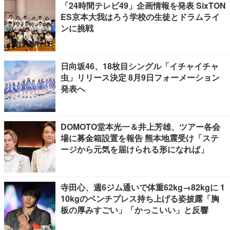
「24時間テレビ49」企画情報を発表 SixTON
ES京本大我はろう学校の生徒とドラムライ
ンに挑戦
日向坂46、18枚目シングル「イチャイチャ
虫」リリース決定 8月9日フォーメーション
発表へ
DOMOTO堂本光一＆井上芳雄、ツアー各会
場に募金箱設置を報告 熊本地震受け「ステ
ージから元気を届けられる形になれば」
寺田心、週6ジム通いで体重62kg→82kgに 1
10kgのベンチプレス持ち上げる姿披露「胸
板の厚みすごい」「かっこいい」と反響