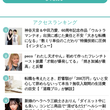
アクセスランキング
神谷天音＆中田乃愛、60周年記念作品「ウルトラ
マンテオ」出演に感じた責任と不安「大きな転機
になる」“数ミリ単位のこだわり”特撮技術に圧倒
【インタビュー】
peco「わたし天才やん」初めて作ったフレンチト
ースト披露「才能が爆発してる」「焼き加減が最
高」と反響
転職を考えたとき、貯蓄額が「200万円」ないと安
心して辞めらないって本当？無収入期間の生活費
の目安【「退職プロ」が解説】
新婚のヘラヘラ三銃士さおりん「ダイエット中に
も良い」コンビニ商品で“混ぜるだけ”ヘルシー副