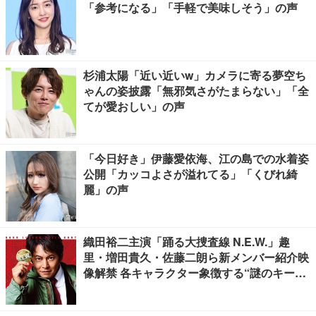
「参考になる」「手軽で美味しそう」の声
杉浦太陽「近い近いw」カメラに寄る夢空ち
ゃんの姿披露「無邪気さがたまらない」「全
てが愛おしい」の声
「今日好き」伊藤愛依海、江の島での水着姿
公開「カッコよさが溢れてる」「くびれ綺
麗」の声
織田裕二主演「踊る大捜査線 N.E.W.」趣
里・増田貴久・佐藤二朗ら新メンバー紹介映
像解禁 各キャラクター象徴する“謎のキーワ
ード”も