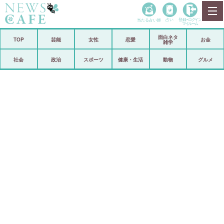
当たる占い師
占い
登録•
ログイン
マイルーム
面白ネタ
ホーム
TOP
芸能
女性
恋愛
お金
雑学
社会
政治
社会
政治
スポーツ
健康・生活
動物
グルメ
経済
海外
芸能
スポーツ
恋愛
ビックリ
コメントポスト
アリ／ナシ
リリース
ショップ
登録・ログイン/マイルーム