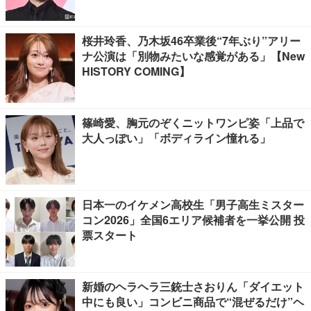
桜井玲香、乃木坂46卒業後“7年ぶり”アリー
ナ公演は「別物みたいな感覚がある」【New
HISTORY COMING】
篠崎愛、胸元のぞくニットワンピ姿「上品で
大人っぽい」「ボディライン憧れる」
日本一のイケメン高校生「男子高生ミスター
コン2026」全国6エリア候補者を一挙公開 投
票スタート
新婚のヘラヘラ三銃士さおりん「ダイエット
中にも良い」コンビニ商品で“混ぜるだけ”ヘ