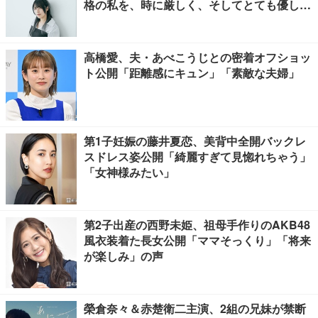
格の私を、時に厳しく、そしてとても優し
く、全力でサポートしてくれる方です」
高橋愛、夫・あべこうじとの密着オフショッ
ト公開「距離感にキュン」「素敵な夫婦」
第1子妊娠の藤井夏恋、美背中全開バックレ
スドレス姿公開「綺麗すぎて見惚れちゃう」
「女神様みたい」
第2子出産の西野未姫、祖母手作りのAKB48
風衣装着た長女公開「ママそっくり」「将来
が楽しみ」の声
榮倉奈々＆赤楚衛二主演、2組の兄妹が禁断