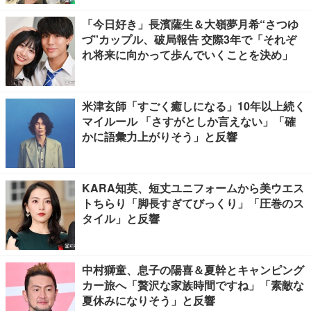
「今日好き」長濱薩生＆大嶺夢月希“さつゆ
づ”カップル、破局報告 交際3年で「それぞ
れ将来に向かって歩んでいくことを決め」
米津玄師「すごく癒しになる」10年以上続く
マイルール 「さすがとしか言えない」「確
かに語彙力上がりそう」と反響
KARA知英、短丈ユニフォームから美ウエス
トちらり「脚長すぎてびっくり」「圧巻のス
タイル」と反響
中村獅童、息子の陽喜＆夏幹とキャンピング
カー旅へ「贅沢な家族時間ですね」「素敵な
夏休みになりそう」と反響