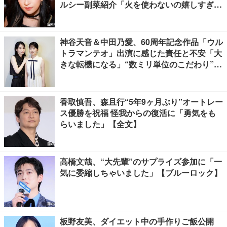
ルシー副菜紹介「火を使わないの嬉しすぎ
る」「タンパク質たっぷりで最高」の声
神谷天音＆中田乃愛、60周年記念作品「ウル
トラマンテオ」出演に感じた責任と不安「大
きな転機になる」“数ミリ単位のこだわり”特
撮技術に圧倒【インタビュー】
香取慎吾、森且行“5年9ヶ月ぶり”オートレー
ス優勝を祝福 怪我からの復活に「勇気をも
らいました」【全文】
高橋文哉、“大先輩”のサプライズ参加に「一
気に委縮しちゃいました」【ブルーロック】
板野友美、ダイエット中の手作りご飯公開