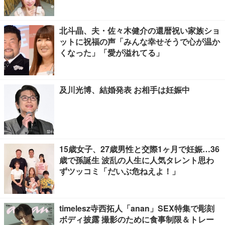
北斗晶、夫・佐々木健介の還暦祝い家族ショ
ットに祝福の声「みんな幸せそうで心が温か
くなった」「愛が溢れてる」
及川光博、結婚発表 お相手は妊娠中
15歳女子、27歳男性と交際1ヶ月で妊娠…36
歳で孫誕生 波乱の人生に人気タレント思わ
ずツッコミ「だいぶ危ねえよ！」
timelesz寺西拓人「anan」SEX特集で彫刻
ボディ披露 撮影のために食事制限＆トレー