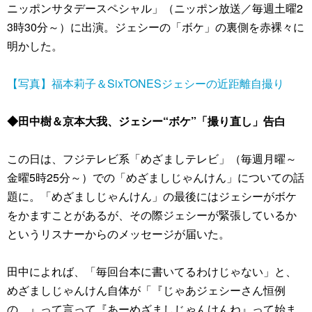
ニッポンサタデースペシャル」（ニッポン放送／毎週土曜2
3時30分～）に出演。ジェシーの「ボケ」の裏側を赤裸々に
明かした。
【写真】福本莉子＆SixTONESジェシーの近距離自撮り
◆田中樹＆京本大我、ジェシー“ボケ”「撮り直し」告白
この日は、フジテレビ系「めざましテレビ」（毎週月曜～
金曜5時25分～）での「めざましじゃんけん」についての話
題に。「めざましじゃんけん」の最後にはジェシーがボケ
をかますことがあるが、その際ジェシーが緊張しているか
というリスナーからのメッセージが届いた。
田中によれば、「毎回台本に書いてるわけじゃない」と、
めざましじゃんけん自体が「『じゃあジェシーさん恒例
の…』って言って『あーめざましじゃんけんね』って始ま