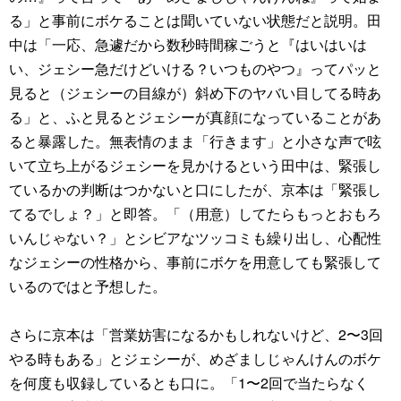
る」と事前にボケることは聞いていない状態だと説明。田
中は「一応、急遽だから数秒時間稼ごうと『はいはいは
い、ジェシー急だけどいける？いつものやつ』ってパッと
見ると（ジェシーの目線が）斜め下のヤバい目してる時あ
る」と、ふと見るとジェシーが真顔になっていることがあ
ると暴露した。無表情のまま「行きます」と小さな声で呟
いて立ち上がるジェシーを見かけるという田中は、緊張し
ているかの判断はつかないと口にしたが、京本は「緊張し
てるでしょ？」と即答。「（用意）してたらもっとおもろ
いんじゃない？」とシビアなツッコミも繰り出し、心配性
なジェシーの性格から、事前にボケを用意しても緊張して
いるのではと予想した。
さらに京本は「営業妨害になるかもしれないけど、2〜3回
やる時もある」とジェシーが、めざましじゃんけんのボケ
を何度も収録しているとも口に。「1〜2回で当たらなく