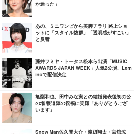
か迷った」
あの、ミニワンピから美脚チラリ 路上ショ
ットに「スタイル抜群」「透明感がすごい」
と反響
藤井フミヤ・トータス松本ら出演「MUSIC
AWARDS JAPAN WEEK」人気2公演、Lem
inoで配信決定
亀梨和也、田中みな実との結婚発表後初の公
の場 報道陣の祝福に笑顔「ありがとうござ
います」
Snow Man佐久間大介・渡辺翔太・宮舘涼