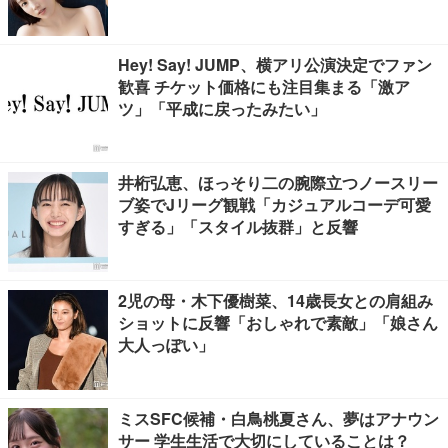
Hey! Say! JUMP、横アリ公演決定でファン
歓喜 チケット価格にも注目集まる「激ア
ツ」「平成に戻ったみたい」
井桁弘恵、ほっそり二の腕際立つノースリー
ブ姿でJリーグ観戦「カジュアルコーデ可愛
すぎる」「スタイル抜群」と反響
2児の母・木下優樹菜、14歳長女との肩組み
ショットに反響「おしゃれで素敵」「娘さん
大人っぽい」
ミスSFC候補・白鳥桃夏さん、夢はアナウン
サー 学生生活で大切にしていることは？