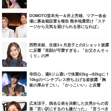
DOMOTO堂本光一＆井上芳雄、ツアー各会
場に募金箱設置を報告 熊本地震受け「ステ
ージから元気を届けられる形になれば」
西野未姫、生後3ヶ月息子との2ショット披露
に反響「笑顔が可愛すぎる」「お父さんそっ
くり」の声
寺田心、週6ジム通いで体重62kg→82kgに 1
10kgのベンチプレス持ち上げる姿披露「胸
板の厚みすごい」「かっこいい」と反響
広末涼子、病名公表を決断した次男からの言
葉「言い訳にするのも嫌だった」「言うべき