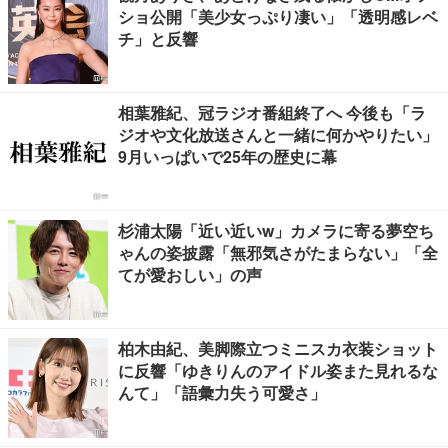
ショ公開「美少女っぷり凄い」「透明感レベ
チ」と反響
相葉雅紀、冠ラジオ番組終了へ 今後も「ラ
ジオや文化放送さんと一緒に何かやりたい」
9月いっぱいで25年の歴史に幕
杉浦太陽「近い近いw」カメラに寄る夢空ち
ゃんの姿披露「無邪気さがたまらない」「全
てが愛おしい」の声
柏木由紀、美脚際立つミニスカ衣装ショット
に反響「ゆきりんのアイドル姿また見れるな
んて」「語彙力失う可愛さ」