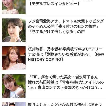
【モデルプレスインタビュー】
フジ宮司愛海アナ、トマト＆大葉トッピング
のそうめん公開「盛り付けのセンス抜群」
「見てるだけで涼しくなる」の声
桜井玲香、乃木坂46卒業後“7年ぶり”アリー
ナ公演は「別物みたいな感覚がある」【New
HISTORY COMING】
「TIF」舞台で輝いた美女・岩永莉子さん、
憧れの与田祐希は「青春を捧げたアイドルの
1人」青山コンテスト参加のきっかけは？
【モデルプレスインタビュー】
観月ありさ、あどけなさ残る懐かしCMオフ