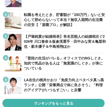
転職を考えたとき、貯蓄額が「200万円」ないと安
心して辞めらないって本当？無収入期間の生活費
の目安【「退職プロ」が解説】
【戸塚純貴が結婚発表】有名芸能人の結婚相次ぐ2
026年 川口春奈＆板倉滉選手・田中みな実＆亀梨和
也・新木優子＆中島裕翔ほか
「普段の生活がバレる」オフィスでのNGしぐさ。
知的で気品がある人は「無意識のしぐさ」が身に
ついている
LA在住の桃井かおり「免疫力向上ベタベタ真っ黒
ランチ」公開「栄養満点で体に良さそう」「料理
のアイデアがいつもすごい」と反響
ランキングをもっと見る