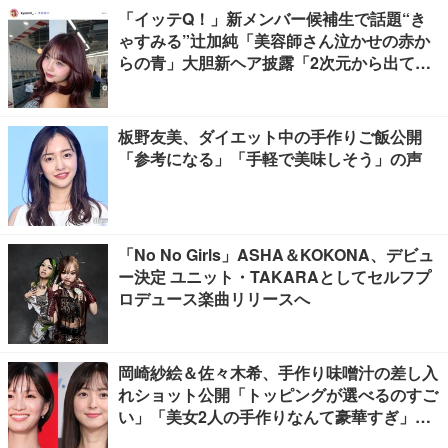
「イッテQ！」新メンバー候補生で話題“き
ゃすみる”辻加純「美容師さん泣かせの赤か
らの青」大胆新ヘア披露「2次元から出てき
たみたいな可愛さ」「雰囲気全然違う」と驚
きの声
板野友美、ダイエット中の手作りご飯公開
「参考になる」「手軽で美味しそう」の声
「No No Girls」ASHA＆KOKONA、デビュ
ー決定 ユニット・TAKARAとしてセルフプ
ロデュース楽曲リリースへ
岡崎紗絵＆佐々木希、手作り味噌汁の差し入
れショット公開「トッピングが選べるのすご
い」「美女2人の手作りなんて豪華すぎ」と
反響