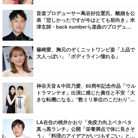
音楽プロデューサー蔦谷好位置氏、離婚を公
表「悲しかったですが今はとても前向き」米
津玄師・back numberら楽曲のプロデュー
ス手掛ける
篠崎愛、胸元のぞくニットワンピ姿「上品で
大人っぽい」「ボディライン憧れる」
神谷天音＆中田乃愛、60周年記念作品「ウル
トラマンテオ」出演に感じた責任と不安「大
きな転機になる」“数ミリ単位のこだわり”特
撮技術に圧倒【インタビュー】
LA在住の桃井かおり「免疫力向上ベタベタ
真っ黒ランチ」公開「栄養満点で体に良さそ
う」「料理のアイデアがいつもすごい」と反