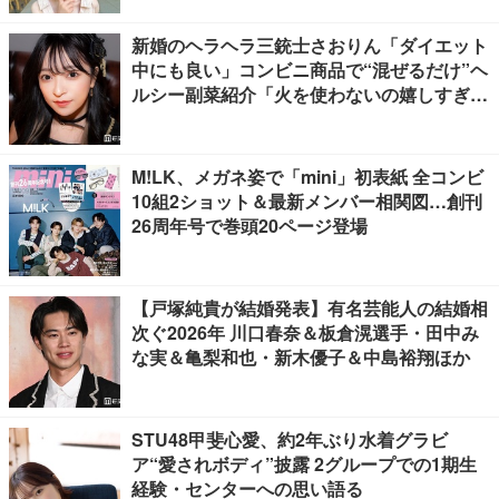
新婚のヘラヘラ三銃士さおりん「ダイエット
中にも良い」コンビニ商品で“混ぜるだけ”ヘ
ルシー副菜紹介「火を使わないの嬉しすぎ
る」「タンパク質たっぷりで最高」の声
M!LK、メガネ姿で「mini」初表紙 全コンビ
10組2ショット＆最新メンバー相関図…創刊
26周年号で巻頭20ページ登場
【戸塚純貴が結婚発表】有名芸能人の結婚相
次ぐ2026年 川口春奈＆板倉滉選手・田中み
な実＆亀梨和也・新木優子＆中島裕翔ほか
STU48甲斐心愛、約2年ぶり水着グラビ
ア“愛されボディ”披露 2グループでの1期生
経験・センターへの思い語る