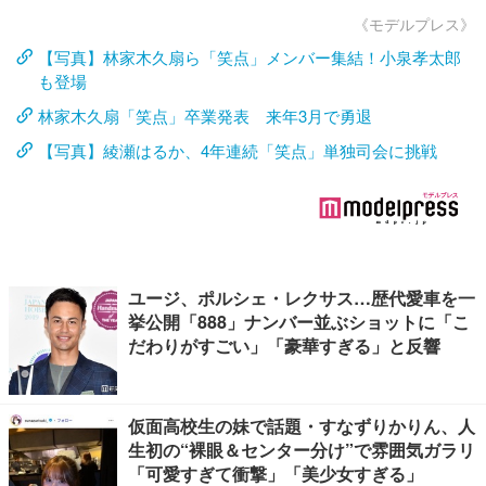
《モデルプレス》
【写真】林家木久扇ら「笑点」メンバー集結！小泉孝太郎
も登場
林家木久扇「笑点」卒業発表 来年3月で勇退
【写真】綾瀬はるか、4年連続「笑点」単独司会に挑戦
ユージ、ポルシェ・レクサス…歴代愛車を一
挙公開「888」ナンバー並ぶショットに「こ
だわりがすごい」「豪華すぎる」と反響
仮面高校生の妹で話題・すなずりかりん、人
生初の“裸眼＆センター分け”で雰囲気ガラリ
「可愛すぎて衝撃」「美少女すぎる」