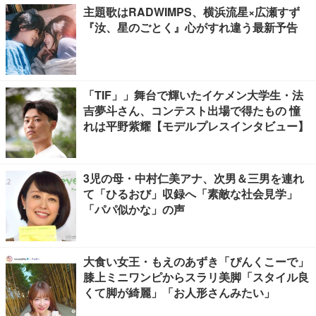
主題歌はRADWIMPS、横浜流星×広瀬すず
『汝、星のごとく』心がすれ違う最新予告
「TIF」」舞台で輝いたイケメン大学生・法
吉夢斗さん、コンテスト出場で得たもの 憧
れは平野紫耀【モデルプレスインタビュー】
3児の母・中村仁美アナ、次男＆三男を連れ
て「ひるおび」収録へ「素敵な社会見学」
「パパ似かな」の声
大食い女王・もえのあずき「ぴんくこーで」
膝上ミニワンピからスラリ美脚「スタイル良
くて脚が綺麗」「お人形さんみたい」