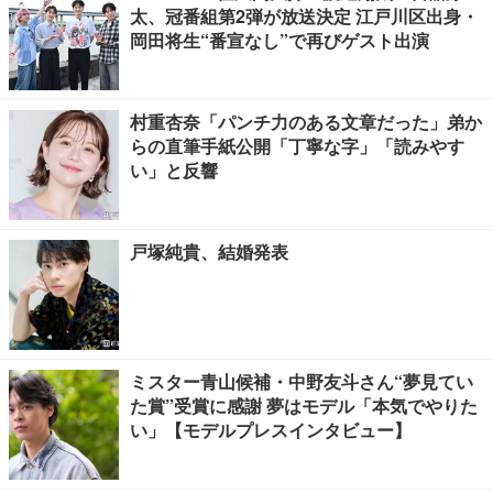
太、冠番組第2弾が放送決定 江戸川区出身・
岡田将生“番宣なし”で再びゲスト出演
村重杏奈「パンチ力のある文章だった」弟か
らの直筆手紙公開「丁寧な字」「読みやす
い」と反響
戸塚純貴、結婚発表
ミスター青山候補・中野友斗さん“夢見てい
た賞”受賞に感謝 夢はモデル「本気でやりた
い」【モデルプレスインタビュー】