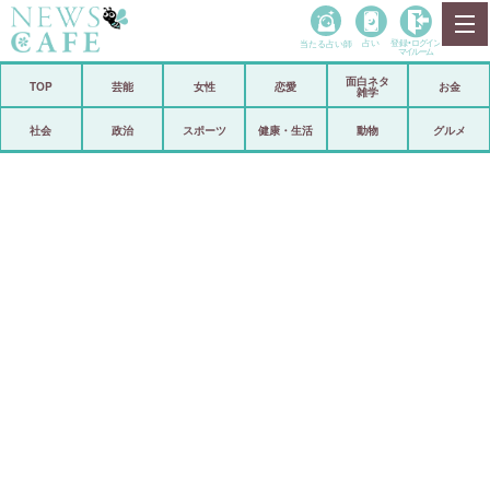
当たる占い師
占い
登録•
ログイン
マイルーム
面白ネタ
ホーム
TOP
芸能
女性
恋愛
お金
雑学
社会
政治
社会
政治
スポーツ
健康・生活
動物
グルメ
経済
海外
芸能
スポーツ
恋愛
ビックリ
コメントポスト
アリ／ナシ
リリース
ショップ
登録・ログイン/マイルーム