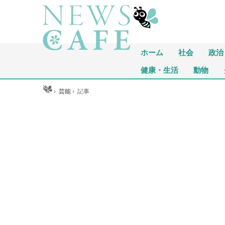
ホーム
社会
政治
健康・生活
動物
ホーム
›
芸能
›
記事