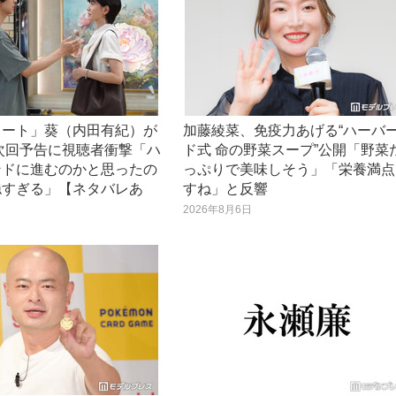
ノート」葵（内田有紀）が
加藤綾菜、免疫力あげる“ハーバ
次回予告に視聴者衝撃「ハ
ド式 命の野菜スープ”公開「野菜
ンドに進むのかと思ったの
っぷりで美味しそう」「栄養満点
穏すぎる」【ネタバレあ
すね」と反響
2026年8月6日
日