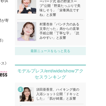
、砂浜
ーバード式 命の野菜スー
プ”公開「野菜たっぷりで美
味しそう」「栄養満点です
ね」と反響
響が寄
村重杏奈「パンチ力のある
文章だった」弟からの直筆
手紙公開「丁寧な字」「読
みやすい」と反響
部）
最新ニュースをもっと見る
レス》
モデルプレス/ent/wide/showアク
セスランキング
須田亜香里、ハイキング後の
入浴ショット公開「ドキッと
した」「肌が綺麗」と反響