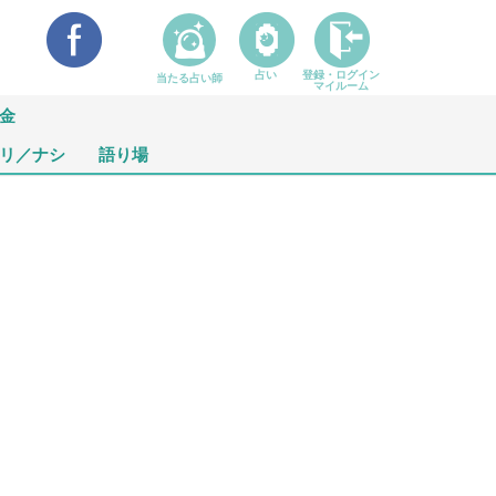
占い
登録・ログイン
当たる占い師
マイルーム
金
リ／ナシ
語り場