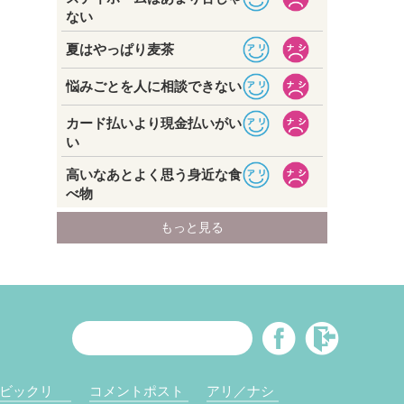
ビックリ
コメントポスト
アリ／ナシ