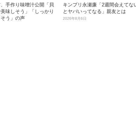
君、手作り味噌汁公開「貝
キンプリ永瀬廉「2週間会えてな
で美味しそう」「しっかり
とヤバいってなる」親友とは
てそう」の声
2026年8月6日
日