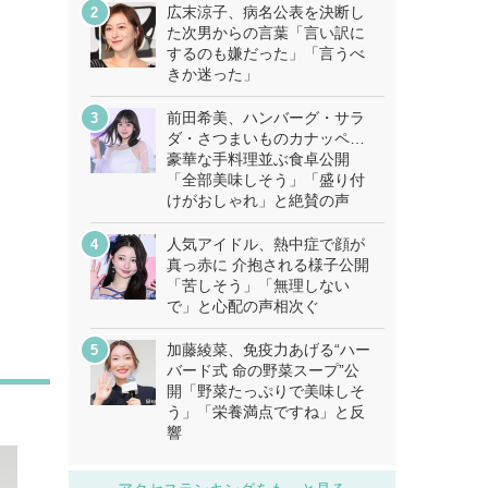
広末涼子、病名公表を決断し
た次男からの言葉「言い訳に
するのも嫌だった」「言うべ
きか迷った」
前田希美、ハンバーグ・サラ
ダ・さつまいものカナッペ…
豪華な手料理並ぶ食卓公開
「全部美味しそう」「盛り付
けがおしゃれ」と絶賛の声
人気アイドル、熱中症で顔が
真っ赤に 介抱される様子公開
「苦しそう」「無理しない
で」と心配の声相次ぐ
加藤綾菜、免疫力あげる“ハー
バード式 命の野菜スープ”公
開「野菜たっぷりで美味しそ
う」「栄養満点ですね」と反
響