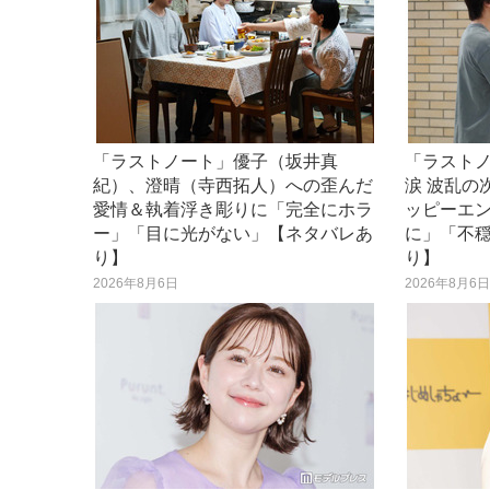
「ラストノート」優子（坂井真
「ラスト
紀）、澄晴（寺西拓人）への歪んだ
涙 波乱の
愛情＆執着浮き彫りに「完全にホラ
ッピーエ
ー」「目に光がない」【ネタバレあ
に」「不
り】
り】
2026年8月6日
2026年8月6