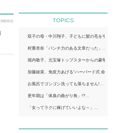
TOPICS
13時00分
」
双子の母・中川翔子、子どもに髪の毛を引っ張られ困っ
村重杏奈「パンチ力のある文章だった」…
堀内敬子、元宝塚トップスターからの豪華差し入れ披露
加藤綾菜、免疫力あげる“ハーバード式 命の野菜スープ
お風呂でゴシゴシ洗っても落ちません!…
更年期は「体臭の曲がり角」!?…
「女ってラクに稼げていいよな～」…