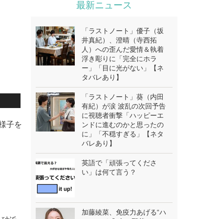
最新ニュース
「ラストノート」優子（坂
井真紀）、澄晴（寺西拓
人）への歪んだ愛情＆執着
浮き彫りに「完全にホラ
ー」「目に光がない」【ネ
タバレあり】
「ラストノート」葵（内田
有紀）が涙 波乱の次回予告
に視聴者衝撃「ハッピーエ
る様子を
ンドに進むのかと思ったの
に」「不穏すぎる」【ネタ
バレあり】
英語で「頑張ってくださ
い」は何て言う？
加藤綾菜、免疫力あげる“ハ