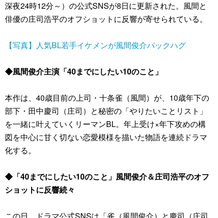
深夜24時12分～）の公式SNSが8日に更新された。風間と
俳優の庄司浩平のオフショットに反響が寄せられている。
【写真】人気BL若手イケメンが風間俊介バックハグ
◆風間俊介主演「40までにしたい10のこと」
本作は、40歳目前の上司・十条雀（風間）が、10歳年下の
部下・田中慶司（庄司）と秘密の「やりたいことリスト」
を一緒に叶えていくリーマンBL。年上受け×年下攻めの構
図を中心に甘く切ない恋愛模様を描いた物語を連続ドラマ
化する。
◆「40までにしたい10のこと」風間俊介＆庄司浩平のオフ
ショットに反響続々
この日、ドラマ公式SNSは「雀（風間俊介）と慶司（庄司