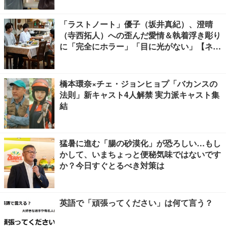
「ラストノート」優子（坂井真紀）、澄晴
（寺西拓人）への歪んだ愛情＆執着浮き彫り
に「完全にホラー」「目に光がない」【ネタ
バレあり】
橋本環奈×チェ・ジョンヒョプ「バカンスの
法則」新キャスト4人解禁 実力派キャスト集
結
猛暑に進む「腸の砂漠化」が恐ろしい…もし
かして、いまちょっと便秘気味ではないです
か？今日すぐとるべき対策は
英語で「頑張ってください」は何て言う？