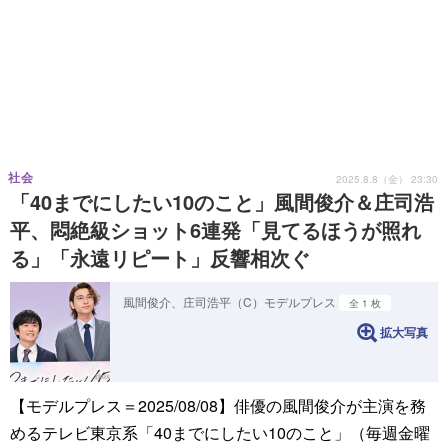
社会
2025.8.8（金） 23:30
「40までにしたい10のこと」風間俊介＆庄司浩
平、悶絶級ショット6連発「見てるほうが照れ
る」「永遠リピート」反響相次ぐ
風間俊介、庄司浩平（C）モデルプレス
全 1 枚
拡大写真
【モデルプレス＝2025/08/08】俳優の風間俊介が主演を務
めるテレビ東京系「40までにしたい10のこと」（毎週金曜