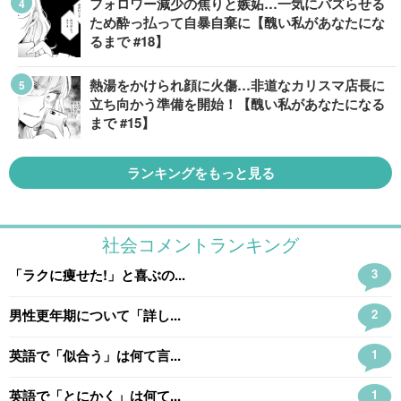
フォロワー減少の焦りと嫉妬…一気にバズらせる
ため酔っ払って自暴自棄に【醜い私があなたにな
るまで #18】
熱湯をかけられ顔に火傷…非道なカリスマ店長に
立ち向かう準備を開始！【醜い私があなたになる
まで #15】
ランキングをもっと見る