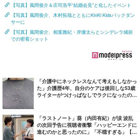
【写真】風間俊介＆庄司浩平“結婚会見”と化したイベント
【写真】風間俊介、木村拓哉とともにKinKi Kidsバックダン
サーに
【写真】風間俊介、相葉雅紀・岸優太らとシンデレラ城前
での密着ショット
「介護中にネックレスなんて考えもしなかっ
た」介護歴4年、自分のケアは後回しな53歳
ライターがつけっぱなしでラクになったの
は、肩コリだけでなく
「ラストノート」葵（内田有紀）が涙 波乱
の次回予告に視聴者衝撃「ハッピーエンドに
進むのかと思ったのに」「不穏すぎる」【ネ
タバレあり】