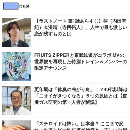
【ラストノート 第1話あらすじ】葵（内田有
紀）＆澄晴（寺西拓人）、人生で最も激しい
恋が残すものとは
FRUITS ZIPPERと東武鉄道がコラボ MVの
世界観を再現した特別トレイン＆メンバーの
限定アナウンス
更年期は「体臭の曲がり角」！？40代以降は
「ニオイがきつくなる」５つの原因とは【皮
膚ガス研究の第一人者が解説】
「ステロイドは怖い」は本当？ ここまで変
わったアトピー性皮膚炎治療と、正しい外用