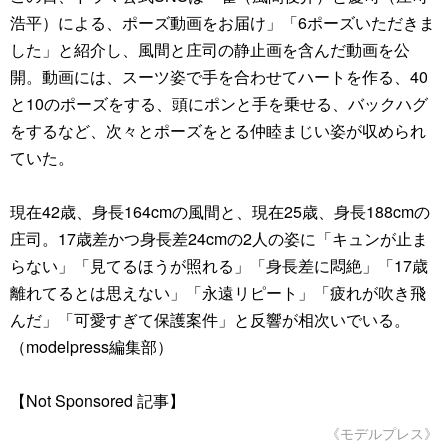
浩平）による、ポーズ動画をお届け」「6ポーズいただきま
した」と紹介し、風間と庄司の静止画を含んだ動画を公
開。動画には、スーツ姿で手を合わせてハートを作る、40
と10のポーズをする、頭にポンと手を乗せる、バックハグ
をするなど、次々とポーズをとる仲睦まじい姿が収められ
ていた。
現在42歳、身長164cmの風間と、現在25歳、身長188cmの
庄司。17歳差かつ身長差24cmの2人の姿に「キュンが止ま
らない」「見てるほうが照れる」「身長差に悶絶」「17歳
離れてるとは思えない」「永遠リピート」「疲れが吹き飛
んだ」「可愛すぎて保護案件」と反響が相次いでいる。
（modelpress編集部）
【Not Sponsored 記事】
《モデルプレス》