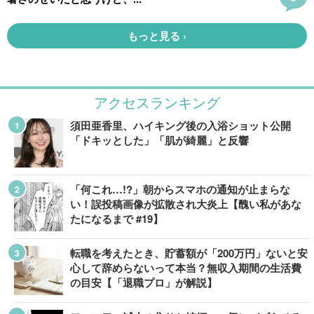
アクセスランキング
須田亜香里、ハイキング後の入浴ショット公開
「ドキッとした」「肌が綺麗」と反響
「何これ…!?」朝からスマホの通知が止まらな
い！誤投稿画像が拡散され大炎上【醜い私があな
たになるまで #19】
転職を考えたとき、貯蓄額が「200万円」ないと安
心して辞めらないって本当？無収入期間の生活費
の目安【「退職プロ」が解説】