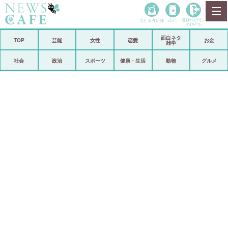
当たる占い師
占い
登録•
ログイン
マイルーム
面白ネタ
ホーム
TOP
芸能
女性
恋愛
お金
雑学
社会
政治
社会
政治
スポーツ
健康・生活
動物
グルメ
経済
海外
芸能
スポーツ
恋愛
ビックリ
コメントポスト
アリ／ナシ
リリース
ショップ
登録・ログイン/マイルーム