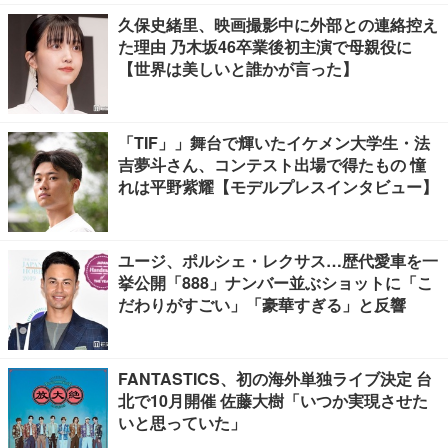
久保史緒里、映画撮影中に外部との連絡控え
た理由 乃木坂46卒業後初主演で母親役に
【世界は美しいと誰かが言った】
「TIF」」舞台で輝いたイケメン大学生・法
吉夢斗さん、コンテスト出場で得たもの 憧
れは平野紫耀【モデルプレスインタビュー】
ユージ、ポルシェ・レクサス…歴代愛車を一
挙公開「888」ナンバー並ぶショットに「こ
だわりがすごい」「豪華すぎる」と反響
FANTASTICS、初の海外単独ライブ決定 台
北で10月開催 佐藤大樹「いつか実現させた
いと思っていた」