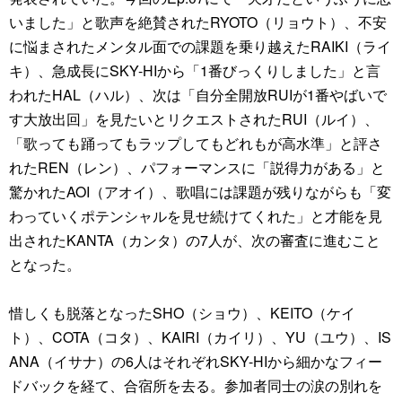
いました」と歌声を絶賛されたRYOTO（リョウト）、不安
に悩まされたメンタル面での課題を乗り越えたRAIKI（ライ
キ）、急成長にSKY-HIから「1番びっくりしました」と言
われたHAL（ハル）、次は「自分全開放RUIが1番やばいで
す大放出回」を見たいとリクエストされたRUI（ルイ）、
「歌っても踊ってもラップしてもどれもが高水準」と評さ
れたREN（レン）、パフォーマンスに「説得力がある」と
驚かれたAOI（アオイ）、歌唱には課題が残りながらも「変
わっていくポテンシャルを見せ続けてくれた」と才能を見
出されたKANTA（カンタ）の7人が、次の審査に進むこと
となった。
惜しくも脱落となったSHO（ショウ）、KEITO（ケイ
ト）、COTA（コタ）、KAIRI（カイリ）、YU（ユウ）、IS
ANA（イサナ）の6人はそれぞれSKY-HIから細かなフィー
ドバックを経て、合宿所を去る。参加者同士の涙の別れを