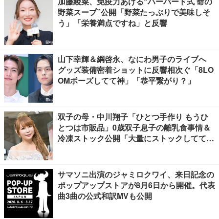
加藤綾菜、免疫力あげる“ハーバード式 命の
野菜スープ”公開「野菜たっぷりで美味しそ
う」「栄養満点ですね」と反響
山下幸輝＆綱啓永、なにわ男子のライブへ
グッズ装備密着ショットに反響相次ぐ「8LO
OMポーズしてて神」「恭平繋がり？」
双子の母・中川翔子「ひとつ手作り もうひ
とつは市販品」0歳双子息子の離乳食事情＆
冷凍ストック公開「大量にストックしてて尊
敬」「市販品って本当に助かる」の声
サマソニ出演のジャミロクワイ、来日記念の
ポップアップストアが8月6日から開催。代表
曲3曲の公式和訳MVも公開