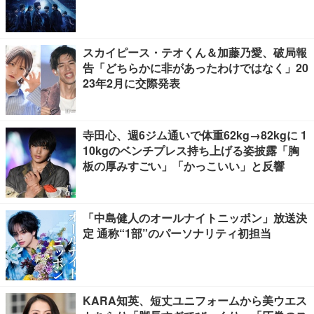
スカイピース・テオくん＆加藤乃愛、破局報
告「どちらかに非があったわけではなく」20
23年2月に交際発表
寺田心、週6ジム通いで体重62kg→82kgに 1
10kgのベンチプレス持ち上げる姿披露「胸
板の厚みすごい」「かっこいい」と反響
「中島健人のオールナイトニッポン」放送決
定 通称“1部”のパーソナリティ初担当
KARA知英、短丈ユニフォームから美ウエス