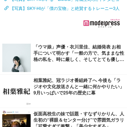
【写真】SKY-HIが「僕の宝物」と絶賛するトレーニー3人
「ウマ娘」声優・衣川里佳、結婚発表 お相
手について明かす「一般の方で、気ままな性
格の私を、時に厳しく、そしてとても優し
く、全力でサポートしてくれる方です」
相葉雅紀、冠ラジオ番組終了へ 今後も「ラ
ジオや文化放送さんと一緒に何かやりたい」
9月いっぱいで25年の歴史に幕
仮面高校生の妹で話題・すなずりかりん、人
生初の“裸眼＆センター分け”で雰囲気ガラリ
「可愛すぎて衝撃」「美少女すぎる」