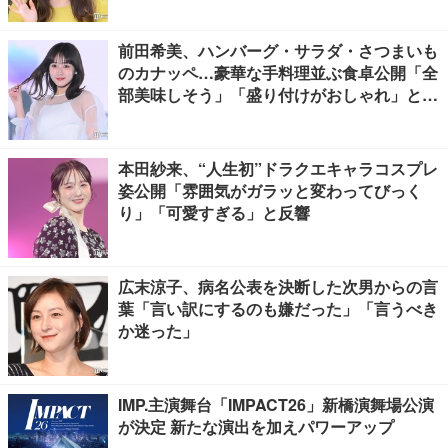
前田希美、ハンバーグ・サラダ・さつまいも
のカナッペ…豪華な手料理並ぶ食卓公開「全
部美味しそう」「盛り付けがおしゃれ」と絶
賛の声
本田紗来、“人生初”ドラクエキャラコスプレ
姿公開「雰囲気がガラッと変わってびっく
り」「可愛すぎる」と反響
広末涼子、病名公表を決断した次男からの言
葉「言い訳にするのも嫌だった」「言うべき
か迷った」
IMP.主演舞台「IMPACT26」新橋演舞場公演
が決定 新たな演出を加えパワーアップ