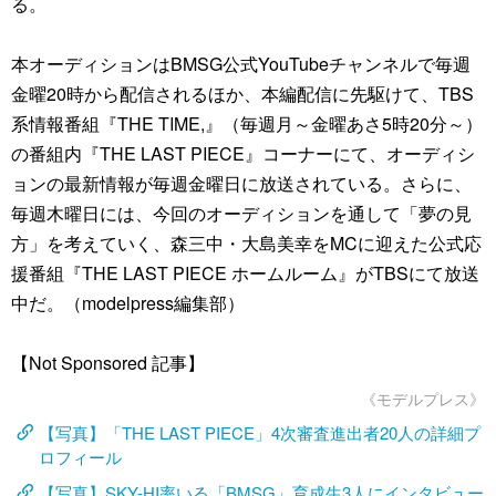
る。
本オーディションはBMSG公式YouTubeチャンネルで毎週
金曜20時から配信されるほか、本編配信に先駆けて、TBS
系情報番組『THE TIME,』（毎週月～金曜あさ5時20分～）
の番組内『THE LAST PIECE』コーナーにて、オーディシ
ョンの最新情報が毎週金曜日に放送されている。さらに、
毎週木曜日には、今回のオーディションを通して「夢の見
方」を考えていく、森三中・大島美幸をMCに迎えた公式応
援番組『THE LAST PIECE ホームルーム』がTBSにて放送
中だ。（modelpress編集部）
【Not Sponsored 記事】
《モデルプレス》
【写真】「THE LAST PIECE」4次審査進出者20人の詳細プ
ロフィール
【写真】SKY-HI率いる「BMSG」育成生3人にインタビュー