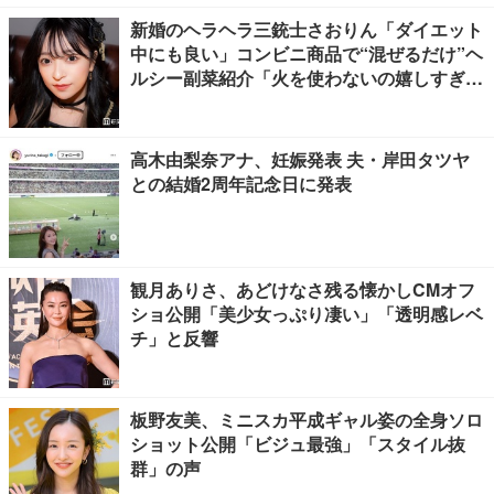
新婚のヘラヘラ三銃士さおりん「ダイエット
中にも良い」コンビニ商品で“混ぜるだけ”ヘ
ルシー副菜紹介「火を使わないの嬉しすぎ
る」「タンパク質たっぷりで最高」の声
高木由梨奈アナ、妊娠発表 夫・岸田タツヤ
との結婚2周年記念日に発表
観月ありさ、あどけなさ残る懐かしCMオフ
ショ公開「美少女っぷり凄い」「透明感レベ
チ」と反響
板野友美、ミニスカ平成ギャル姿の全身ソロ
ショット公開「ビジュ最強」「スタイル抜
群」の声