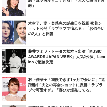
線「透明感がすごすぎる」「大人な表情も素
敵」
木村了、妻・奥菜恵の誕生日を祝福 密着シ
ョット公開「ラブラブで憧れる」「お似合い
の2人」と反響
藤井フミヤ・トータス松本ら出演「MUSIC
AWARDS JAPAN WEEK」人気2公演、Lem
inoで配信決定
村上佳菜子「我慢できず1ヶ月で会いに」“遠
距離中”夫との再会ショットに反響「ラブラ
ブで可愛すぎ」「喜びが爆発してる」