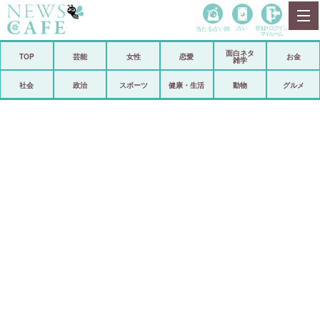
当たる占い師
占い
登録•
ログイン
マイルーム
面白ネタ
ホーム
TOP
芸能
女性
恋愛
お金
雑学
社会
政治
社会
政治
スポーツ
健康・生活
動物
グルメ
経済
海外
芸能
スポーツ
恋愛
ビックリ
コメントポスト
アリ／ナシ
リリース
ショップ
登録・ログイン/マイルーム