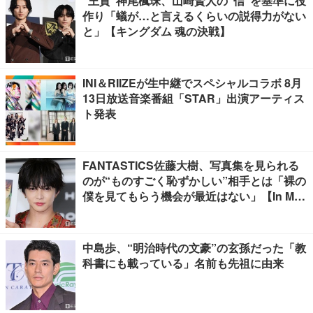
“王賁”神尾楓珠、山崎賢人の“信”を基準に役
作り「蟻が…と言えるくらいの説得力がない
と」【キングダム 魂の決戦】
INI＆RIIZEが生中継でスペシャルコラボ 8月
13日放送音楽番組「STAR」出演アーティス
ト発表
FANTASTICS佐藤大樹、写真集を見られる
のが“ものすごく恥ずかしい”相手とは「裸の
僕を見てもらう機会が最近はない」【In Moti
on】
中島歩、“明治時代の文豪”の玄孫だった「教
科書にも載っている」名前も先祖に由来