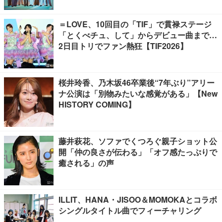
＝LOVE、10回目の「TIF」で貫禄ステージ
「とくべチュ、して」からデビュー曲まで…
2日目トリでファン熱狂【TIF2026】
桜井玲香、乃木坂46卒業後“7年ぶり”アリー
ナ公演は「別物みたいな感覚がある」【New
HISTORY COMING】
藤井萩花、ソファでくつろぐ親子ショット公
開「仲の良さが伝わる」「オフ感たっぷりで
癒される」の声
ILLIT、HANA・JISOO＆MOMOKAとコラボ
シングルタイトル曲でフィーチャリング