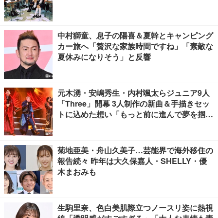
中村獅童、息子の陽喜＆夏幹とキャンピング
カー旅へ「贅沢な家族時間ですね」「素敵な
夏休みになりそう」と反響
元木湧・安嶋秀生・内村颯太らジュニア9人
「Three」開幕 3人制作の新曲＆手描きセッ
トに込めた想い「もっと前に進んで夢を掴み
たい」【ゲネプロレポ】
菊地亜美・舟山久美子…芸能界で海外移住の
報告続々 昨年は大久保嘉人・SHELLY・優
木まおみも
生駒里奈、色白美肌際立つノースリ姿に熱視