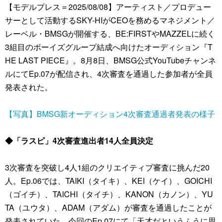
【モデルプレス＝2025/08/08】アーティスト／プロデュー
サーとして活動するSKY-HIがCEOを務めるマネジメント／
レーベル・BMSGが開催する、BE:FIRSTやMAZZELに続く
3組目のボーイズグループ結成へ向けたオーディション『T
HE LAST PIECE』。8月8日、BMSG公式YouTubeチャンネ
ルにてEp.07が配信され、4次審査を通過した参加者が全員
発表された。
【写真】BMSG新オーディション4次審査通過者発表の様子
◆「ラスピ」4次審査進出者14人全員決定
3次審査を突破し4人1組のクリエイティブ審査に挑んだ20
人。Ep.06では、TAIKI（タイキ）、KEI（ケイ）、GOICHI
（ゴイチ）、TAICHI（タイチ）、KANON（カノン）、YU
TA（ユウタ）、ADAM（アダム）が審査を通過したことが
発表されていた。今回のEp.07にて「天才だというふうに思