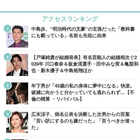
アクセスランキング
中島歩、“明治時代の文豪”の玄孫だった「教科書
にも載っている」名前も先祖に由来
【戸塚純貴が結婚発表】有名芸能人の結婚相次ぐ2
026年 川口春奈＆板倉滉選手・田中みな実＆亀梨和
也・新木優子＆中島裕翔ほか
年下男が「45歳の私の身体に夢中になる」快楽。
破滅に向かうと分かっていても逃れられず…【不
倫の精算 ・リバイバル】
広末涼子、病名公表を決断した次男からの言葉
「言い訳にするのも嫌だった」「言うべきか迷っ
た」