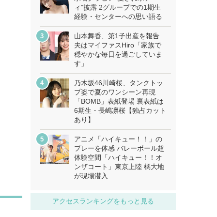
ィ”披露 2グループでの1期生
経験・センターへの思い語る
山本舞香、第1子出産を報告
夫はマイファスHiro「家族で
穏やかな毎日を過ごしていま
す」
乃木坂46川崎桜、タンクトッ
プ姿で夏のワンシーン再現
「BOMB」表紙登場 裏表紙は
6期生・長嶋凛桜【独占カット
あり】
アニメ「ハイキュー！！」の
プレーを体感 バレーボール超
体験空間「ハイキュー！！オ
ンザコート」東京上陸 橘大地
が現場潜入
アクセスランキングをもっと見る