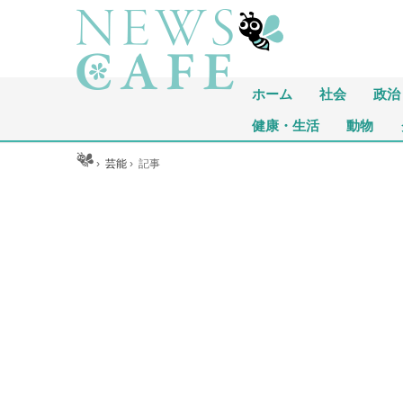
ホーム
社会
政治
健康・生活
動物
ホーム
›
芸能
›
記事