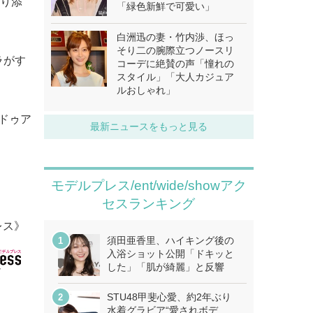
寄り添
「緑色新鮮で可愛い」
白洲迅の妻・竹内渉、ほっ
そり二の腕際立つノースリ
ラがす
コーデに絶賛の声「憧れの
スタイル」「大人カジュア
ルおしゃれ」
エドゥア
最新ニュースをもっと見る
モデルプレス/ent/wide/showアク
セスランキング
レス》
須田亜香里、ハイキング後の
入浴ショット公開「ドキッと
した」「肌が綺麗」と反響
STU48甲斐心愛、約2年ぶり
水着グラビア“愛されボデ