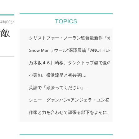
TOPICS
14時00分
素敵
クリストファー・ノーラン監督最新作『オデュッセイア』I
Snow Manラウール"深澤辰哉「ANOTHER SKY」…
乃木坂４６川崎桜、タンクトップ姿で夏のワンシーン再現
小栗旬、横浜流星と初共演!…
英語で「頑張ってください」…
シュー・グァンハン×アンジェラ・ユン初共演…
作家と力を合わせて頑張る部下をよそに、上司は陰で悪