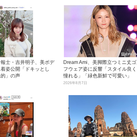
予報士・吉井明子、美ボデ
Dream Ami、美脚際立つミニ丈
水着姿公開「ドキッとし
フウェア姿に反響「スタイル良く
想的」の声
憧れる」「緑色新鮮で可愛い」
日
2026年8月7日