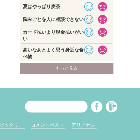
ビックリ
コメントポスト
アリ／ナシ