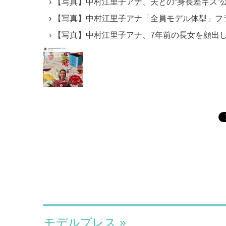
【写真】中村江里子アナ、夫との“身長差キス”
【写真】中村江里子アナ「全員モデル体型」フ
【写真】中村江里子アナ、7年前の長女を顔出
モデルプレス