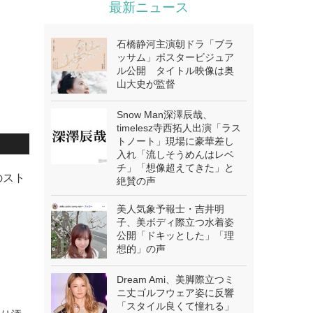
最新ニュース
石橋静河主演朝ドラ「ブラ
ッサム」ポスタービジュア
ル公開 タイトル映像は奥
山大史が監督
Snow Man深澤辰哉、
timelesz寺西拓人出演「ラス
トノート」現場に豪華差し
入れ「流しそうめんはレベ
チ」「想像超えてきた」と
のスト
絶賛の声
美人気象予報士・吉井明
子、美ボディ際立つ水着姿
公開「ドキッとした」「理
想的」の声
Dream Ami、美脚際立つミ
ニ丈ゴルフウェア姿に反響
「スタイル良くて憧れる」