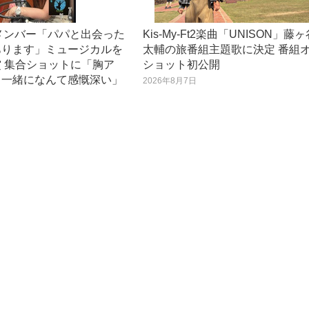
8メンバー「パパと出会った
Kis-My-Ft2楽曲「UNISON」藤
あります」ミュージカルを
太輔の旅番組主題歌に決定 番組
 集合ショットに「胸ア
ショット初公開
も一緒になんて感慨深い」
2026年8月7日
日