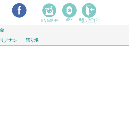
占い
登録・ログイン
当たる占い師
マイルーム
金
リ／ナシ
語り場