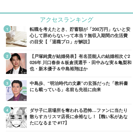
アクセスランキング
転職を考えたとき、貯蓄額が「200万円」ないと安
心して辞めらないって本当？無収入期間の生活費
の目安【「退職プロ」が解説】
【戸塚純貴が結婚発表】有名芸能人の結婚相次ぐ2
026年 川口春奈＆板倉滉選手・田中みな実＆亀梨和
也・新木優子＆中島裕翔ほか
中島歩、“明治時代の文豪”の玄孫だった「教科書
にも載っている」名前も先祖に由来
ダサ子に居場所を奪われる恐怖…ファンに当たり
散らすカリスマ店長に余裕なし！【醜い私があな
たになるまで #17】