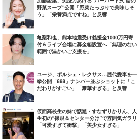
加藤綾菜、免疫力あげる“ハーバード式 命の
野菜スープ”公開「野菜たっぷりで美味しそ
う」「栄養満点ですね」と反響
亀梨和也、熊本地震受け義援金1000万円寄
付＆ライブ会場に募金箱設置へ「無理のない
範囲で温かいご支援を」
ユージ、ポルシェ・レクサス…歴代愛車を一
挙公開「888」ナンバー並ぶショットに「こ
だわりがすごい」「豪華すぎる」と反響
仮面高校生の妹で話題・すなずりかりん、人
生初の“裸眼＆センター分け”で雰囲気ガラリ
「可愛すぎて衝撃」「美少女すぎる」