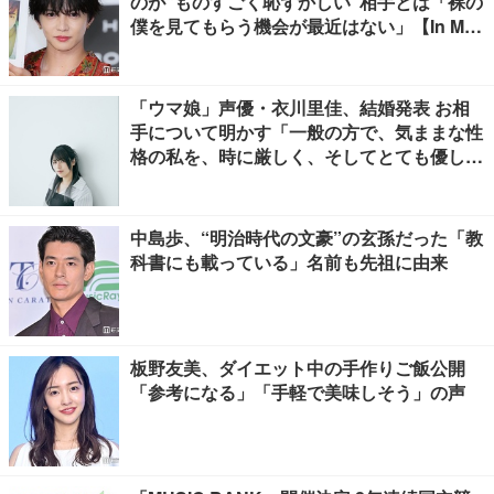
のが“ものすごく恥ずかしい”相手とは「裸の
僕を見てもらう機会が最近はない」【In Moti
on】
「ウマ娘」声優・衣川里佳、結婚発表 お相
手について明かす「一般の方で、気ままな性
格の私を、時に厳しく、そしてとても優し
く、全力でサポートしてくれる方です」
中島歩、“明治時代の文豪”の玄孫だった「教
科書にも載っている」名前も先祖に由来
板野友美、ダイエット中の手作りご飯公開
「参考になる」「手軽で美味しそう」の声