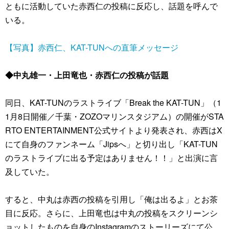
ともに活動していた赤西仁の投稿に反応し、話題を呼んで
いる。
【写真】赤西仁、KAT-TUNへの直筆メッセージ
◆中丸雄一・上田竜也・赤西仁の投稿が話題
同日、KAT-TUNのラストライブ「Break the KAT-TUN」（1
1月8日開催／千葉・ZOZOマリンスタジアム）の開催がSTA
RTO ENTERTAINMENT公式サイトより発表され、赤西はX
にて自身のファンネーム「Jipsへ」と切り出し「KAT-TUN
のラストライブに出る予定はありません！！」と出演に言
及していた。
すると、中丸は赤西の投稿を引用し「俺は出るよ」とお茶
目に反応。さらに、上田竜也は中丸の投稿をスクリーンシ
ョットしたものを自身のInstagramのストーリーズにて公