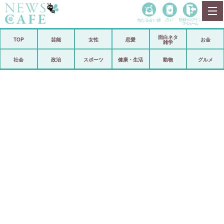
当たる占い師
占い
登録•
ログイン
マイルーム
面白ネタ
ホーム
TOP
芸能
女性
恋愛
お金
雑学
社会
政治
社会
政治
スポーツ
健康・生活
動物
グルメ
経済
海外
芸能
スポーツ
恋愛
ビックリ
コメントポスト
アリ／ナシ
リリース
ショップ
登録・ログイン/マイルーム