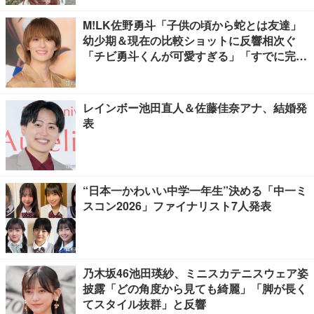
M!LK佐野勇斗「子供の頃から蛇とは友達」
幼少期＆現在の比較ショットに反響相次ぐ
「チビ勇斗くんが可愛すぎる」「すでに完成
されてる」
レインボー池田直人＆佐藤佳奈アナ、結婚発
表
“日本一かわいい中学一年生”決める「中一ミ
スコン2026」ファイナリスト7人発表
乃木坂46池田瑛紗、ミニスカテニスウェア姿
披露「どの角度から見ても綺麗」「脚が長く
てスタイル抜群」と反響