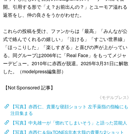
開。引用する形で「え？お前出んの？」とユーモア溢れる
返答をし、仲の良さをうかがわせた。
これらの投稿を受け、ファンからは「最高」「みんなが公
式で絡んでくれるの嬉しい」「泣ける」「すごい世界線」
「ほっこりした」「楽しすぎる」と喜びの声が上がってい
る。同グループは2006年に「Real Face」をもってメジャ
ーデビュー。2010年に赤西が脱退。2025年3月31日に解散
した。（modelpress編集部）
【Not Sponsored 記事】
《モデルプレス》
【写真】赤西仁、貴重な寝顔ショット 左手薬指の指輪にも
注目集まる
【写真】中丸雄一が「惚れてしまいそう」と語った芸能人
【写真】赤西仁＆SixTONES京本大我の貴重な2ショット