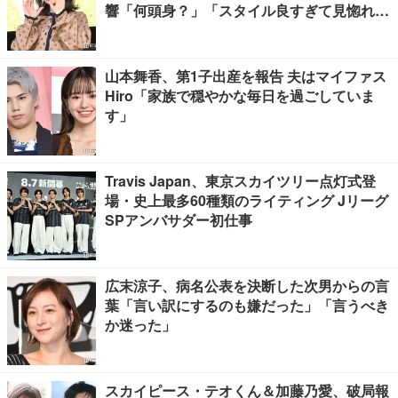
響「何頭身？」「スタイル良すぎて見惚れ
る」
山本舞香、第1子出産を報告 夫はマイファス
Hiro「家族で穏やかな毎日を過ごしていま
す」
Travis Japan、東京スカイツリー点灯式登
場・史上最多60種類のライティング Jリーグ
SPアンバサダー初仕事
広末涼子、病名公表を決断した次男からの言
葉「言い訳にするのも嫌だった」「言うべき
か迷った」
スカイピース・テオくん＆加藤乃愛、破局報