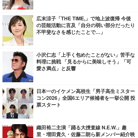
広末涼子「THE TIME,」で地上波復帰 今後
の芸能活動に言及「自分の弱い部分だったり
不甲斐なさを感じたことで…」
小沢仁志「上手く包めたことがない」苦手な
料理に挑戦 「見るからに美味しそう」「可
愛さ満点」と反響
日本一のイケメン高校生「男子高生ミスター
コン2026」全国6エリア候補者を一挙公開 投
票スタート
織田裕二主演「踊る大捜査線 N.E.W.」趣
里・増田貴久・佐藤二朗ら新メンバー紹介映