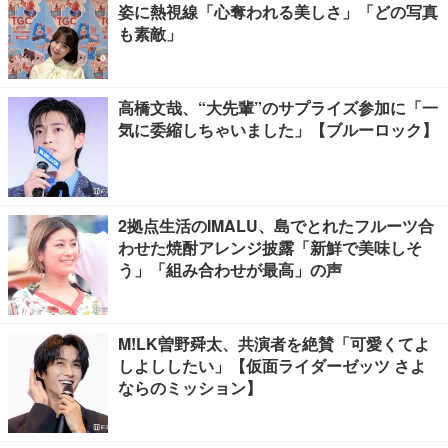
姿に熱視線「心奪われる美しさ」「どの写真
も素敵」
高橋文哉、“大先輩”のサプライズ参加に「一
気に委縮しちゃいました」【ブルーロック】
2拠点生活のIMALU、島でとれたフルーツ合
わせた焼酎アレンジ披露「新鮮で美味しそ
う」「組み合わせが最高」の声
M!LK曽野舜太、共演者を絶賛「可愛くてよ
しよししたい」【仮面ライダーゼッツ さよ
ならのミッション】