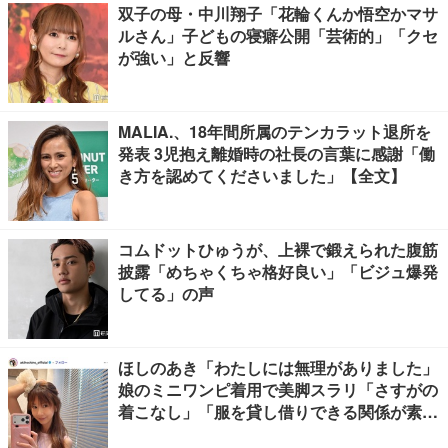
双子の母・中川翔子「花輪くんか悟空かマサ
ルさん」子どもの寝癖公開「芸術的」「クセ
が強い」と反響
MALIA.、18年間所属のテンカラット退所を
発表 3児抱え離婚時の社長の言葉に感謝「働
き方を認めてくださいました」【全文】
コムドットひゅうが、上裸で鍛えられた腹筋
披露「めちゃくちゃ格好良い」「ビジュ爆発
してる」の声
ほしのあき「わたしには無理がありました」
娘のミニワンピ着用で美脚スラリ「さすがの
着こなし」「服を貸し借りできる関係が素
敵」と反響