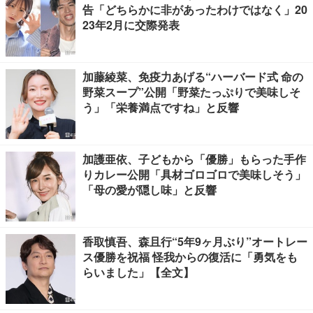
告「どちらかに非があったわけではなく」20
23年2月に交際発表
加藤綾菜、免疫力あげる“ハーバード式 命の
野菜スープ”公開「野菜たっぷりで美味しそ
う」「栄養満点ですね」と反響
加護亜依、子どもから「優勝」もらった手作
りカレー公開「具材ゴロゴロで美味しそう」
「母の愛が隠し味」と反響
香取慎吾、森且行“5年9ヶ月ぶり”オートレー
ス優勝を祝福 怪我からの復活に「勇気をも
らいました」【全文】