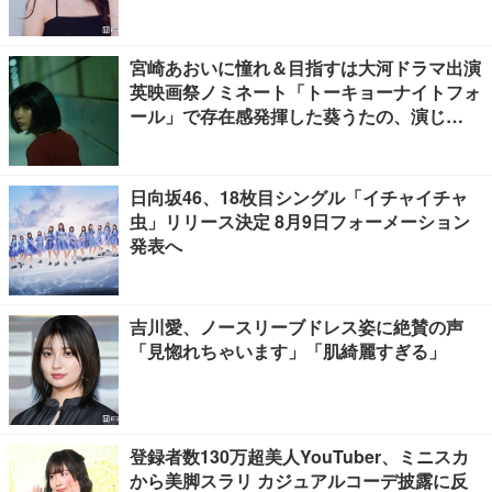
えた言葉とは【インタビュー連載Vol.1】
宮崎あおいに憧れ＆目指すは大河ドラマ出演
英映画祭ノミネート「トーキョーナイトフォ
ール」で存在感発揮した葵うたの、演じ
た“孤独”に共感【注目の人物】
日向坂46、18枚目シングル「イチャイチャ
虫」リリース決定 8月9日フォーメーション
発表へ
吉川愛、ノースリーブドレス姿に絶賛の声
「見惚れちゃいます」「肌綺麗すぎる」
登録者数130万超美人YouTuber、ミニスカ
から美脚スラリ カジュアルコーデ披露に反