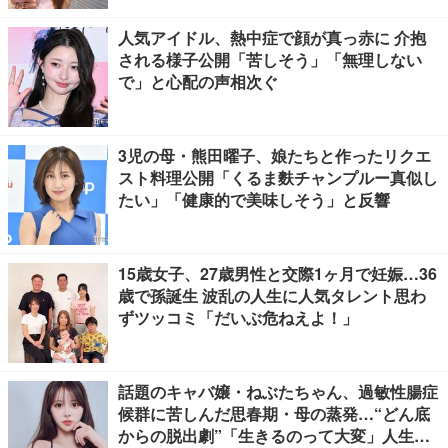
人気アイドル、熱中症で顔が真っ赤に 介抱
される様子公開「苦しそう」「無理しない
で」と心配の声相次ぐ
3児の母・熊田曜子、娘たちと作ったリクエ
スト料理公開「くるま麩チャンプルー真似し
たい」「健康的で美味しそう」と反響
15歳女子、27歳男性と交際1ヶ月で妊娠…36
歳で孫誕生 波乱の人生に人気タレント思わ
ずツッコミ「だいぶ危ねえよ！」
話題のキャバ嬢・ねぶたちゃん、過敏性腸症
候群に苦しんだ思春期・母の蒸発…“どん底
からの脱出劇”「生きるのって大変」人生変