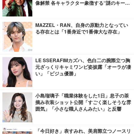
像解禁 各キャラクター象徴する“謎のキーワ
ード”も
MAZZEL・RAN、自身の原動力となってい
る存在とは「1番身近で1番偉大な存在」
LE SSERAFIMカズハ、色白二の腕際立つ胸
元ざっくりキャミワンピ姿披露「オーラが凄
い」「ビジュ優勝」
小島瑠璃子「職業体験をした1日」息子の茶
摘み衣装ショット公開「すごく楽しそうな雰
囲気」「小さな職人さんみたい」と反響
「今日好き」表すみれ、美肩際立つノースリ