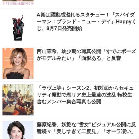
A賞は躍動感溢れるスタチュー！『スパイダ
ーマン：ブランド・ニュー・デイ』Happyく
じ、8月7日発売開始
西山茉希、幼少期の写真公開「すでにポーズ
がモデルみたい」「面影ある」と反響
「ラヴ上等」シーズン2、初対面からセキュ
リティ発動で恋リア史上最速の波乱 転校生
含むメンバー集合写真も公開
藤原紀香、妖艶な“雪女”ビジュアル公開に反
響続々「美しすぎて二度見」「オーラ凄い」