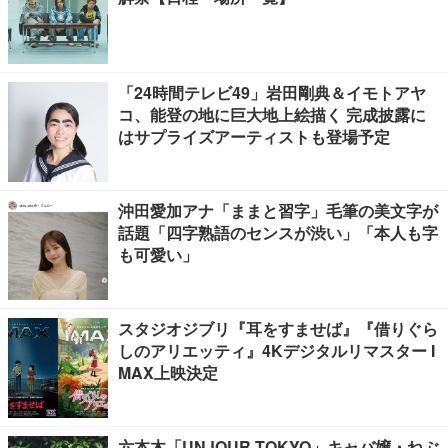
「24時間テレビ49」岩田剛典＆イモトアヤ
コ、能登の地に巨大地上絵描く 完成披露に
はサプライズアーティストも登場予定
沖田愛加アナ「ままと習字」毛筆の美文字が
話題「四字熟語のセンスが渋い」「本人も字
も可愛い」
スタジオジブリ『耳をすませば』『借りぐら
しのアリエッティ』4Kデジタルリマスター I
MAX上映決定
六本木「UNJOUR TOKYO」キャバ嬢・ねぶ