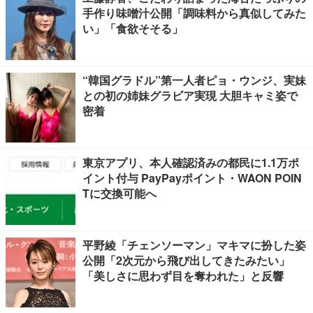
手作り味噌汁公開「調味料から真似してみた
い」「食欲そそる」
“韓国グラドル”第一人者ピョ・ウンジ、実妹
との初の姉妹グラビア実現 大胆キャミ姿で
密着
東京アプリ、本人確認済みの都民に1.1万ポ
イント付与 PayPayポイント・WAON POIN
Tに交換可能へ
平野綾「チェンソーマン」マキマに扮した姿
公開「2次元から飛び出してきたみたい」
「美しさに思わず目を奪われた」と反響