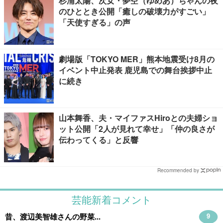
杉浦太陽、次女・夢空（ゆめあ）ちゃんの夜
のひととき公開「癒しの破壊力がすごい」
「天使すぎる」の声
劇場版「TOKYO MER」熊本地震受け8月の
イベント中止発表 鹿児島での舞台挨拶中止
に続き
山本舞香、夫・マイファスHiroとの夫婦ショ
ット公開「2人が見れて幸せ」「仲の良さが
伝わってくる」と反響
Recommended by