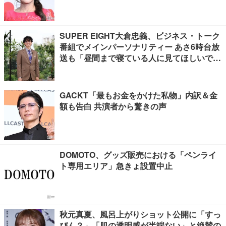
SUPER EIGHT大倉忠義、ビジネス・トーク
番組でメインパーソナリティー あさ6時台放
送も「昼間まで寝ている人に見てほしいで
す」
GACKT「最もお金をかけた私物」内訳＆金
額も告白 共演者から驚きの声
DOMOTO、グッズ販売における「ペンライ
ト専用エリア」急きょ設置中止
秋元真夏、風呂上がりショット公開に「すっ
ぴん？」「肌の透明感が半端ない」と絶賛の