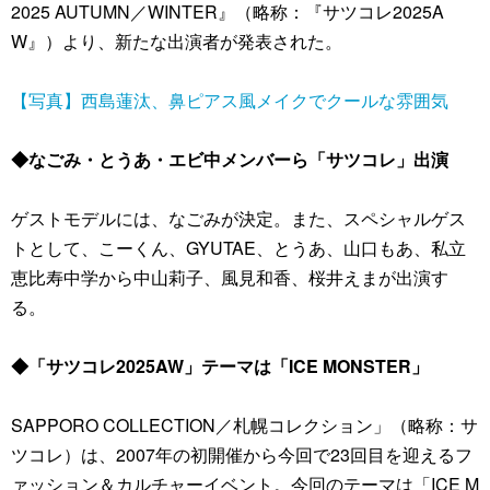
2025 AUTUMN／WINTER』（略称：『サツコレ2025A
W』）より、新たな出演者が発表された。
【写真】西島蓮汰、鼻ピアス風メイクでクールな雰囲気
◆なごみ・とうあ・エビ中メンバーら「サツコレ」出演
ゲストモデルには、なごみが決定。また、スペシャルゲス
トとして、こーくん、GYUTAE、とうあ、山口もあ、私立
恵比寿中学から中山莉子、風見和香、桜井えまが出演す
る。
◆「サツコレ2025AW」テーマは「ICE MONSTER」
SAPPORO COLLECTION／札幌コレクション」（略称：サ
ツコレ）は、2007年の初開催から今回で23回目を迎えるフ
ァッション＆カルチャーイベント。今回のテーマは「ICE M