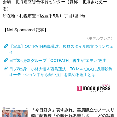
会場：北海道立総合体育センター（愛称：北海きたえー
る）
所在地：札幌市豊平区豊平5条11丁目1番1号
【Not Sponsored 記事】
《モデルプレス》
【写真】OCTPATH西島蓮汰、抜群スタイル際立つランウェ
イ
日プ2出身新グループ「OCTPATH」誕生が“エモい”理由
日プ2出身・小林大悟＆西島蓮汰、TO1への加入に反響殺到
オーディション中から熱い注目を集める理由とは
「今日好き」表すみれ、美肩際立つノースリ
姿に熱視線「心奪われる美しさ」「どの写真