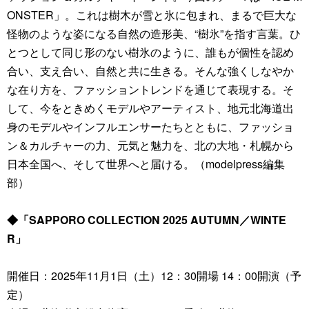
ONSTER」。これは樹木が雪と氷に包まれ、まるで巨大な
怪物のような姿になる自然の造形美、“樹氷”を指す言葉。ひ
とつとして同じ形のない樹氷のように、誰もが個性を認め
合い、支え合い、自然と共に生きる。そんな強くしなやか
な在り方を、ファッショントレンドを通じて表現する。そ
して、今をときめくモデルやアーティスト、地元北海道出
身のモデルやインフルエンサーたちとともに、ファッショ
ン＆カルチャーの力、元気と魅力を、北の大地・札幌から
日本全国へ、そして世界へと届ける。（modelpress編集
部）
◆「SAPPORO COLLECTION 2025 AUTUMN／WINTE
R」
開催日：2025年11月1日（土）12：30開場 14：00開演（予
定）