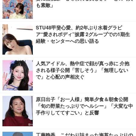
も素敵」
STU48甲斐心愛、約2年ぶり水着グラビ
ア“愛されボディ”披露 2グループでの1期生
経験・センターへの思い語る
人気アイドル、熱中症で顔が真っ赤に 介抱
される様子公開「苦しそう」「無理しない
で」と心配の声相次ぐ
原日出子「お一人様」簡単夕食＆朝食公開
「旬の野菜たっぷりでヘルシー」「大変な中
手作りしててすごい」と反響
工藤静香、こだわり詰まった海苔たっぷりの