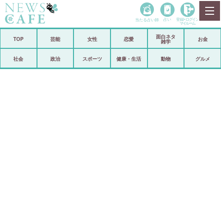
当たる占い師
占い
登録•
ログイン
マイルーム
面白ネタ
ホーム
TOP
芸能
女性
恋愛
お金
雑学
社会
政治
社会
政治
スポーツ
健康・生活
動物
グルメ
経済
海外
芸能
スポーツ
恋愛
ビックリ
コメントポスト
アリ／ナシ
リリース
ショップ
登録・ログイン/マイルーム