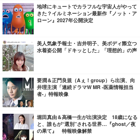
地球にキュートでカラフルな宇宙人がやって
きた？イルミネーション最新作『ノット・ア
ローン』2027年公開決定
美人気象予報士・吉井明子、美ボディ際立つ
水着姿公開「ドキッとした」「理想的」の声
要潤＆正門良規（Aぇ！group）ら出演、向
井理主演「連続ドラマW MR -医薬情報担当
者-」特報映像
堀田真由＆高橋一生が出演決定 18歳になる
と、誰もが“選別”される世界…『ghost／夜
の果て』 特報映像解禁