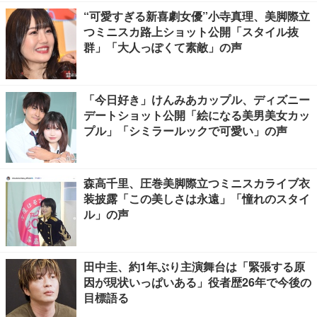
“可愛すぎる新喜劇女優”小寺真理、美脚際立
つミニスカ路上ショット公開「スタイル抜
群」「大人っぽくて素敵」の声
「今日好き」けんみあカップル、ディズニー
デートショット公開「絵になる美男美女カッ
プル」「シミラールックで可愛い」の声
森高千里、圧巻美脚際立つミニスカライブ衣
装披露「この美しさは永遠」「憧れのスタイ
ル」の声
田中圭、約1年ぶり主演舞台は「緊張する原
因が現状いっぱいある」役者歴26年で今後の
目標語る