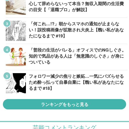
心して辞めらないって本当？無収入期間の生活費
の目安【「退職プロ」が解説】
「何これ…!?」朝からスマホの通知が止まらな
い！誤投稿画像が拡散され大炎上【醜い私があな
たになるまで #19】
「普段の生活がバレる」オフィスでのNGしぐさ。
知的で気品がある人は「無意識のしぐさ」が身に
ついている
フォロワー減少の焦りと嫉妬…一気にバズらせる
ため酔っ払って自暴自棄に【醜い私があなたにな
るまで #18】
ランキングをもっと見る