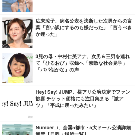
広末涼子、病名公表を決断した次男からの言
葉「言い訳にするのも嫌だった」「言うべき
か迷った」
3児の母・中村仁美アナ、次男＆三男を連れ
て「ひるおび」収録へ「素敵な社会見学」
「パパ似かな」の声
Hey! Say! JUMP、横アリ公演決定でファン
歓喜 チケット価格にも注目集まる「激ア
ツ」「平成に戻ったみたい」
Number_i、全国5都市・5大ドーム公演詳細
解禁【日程・場所一覧】