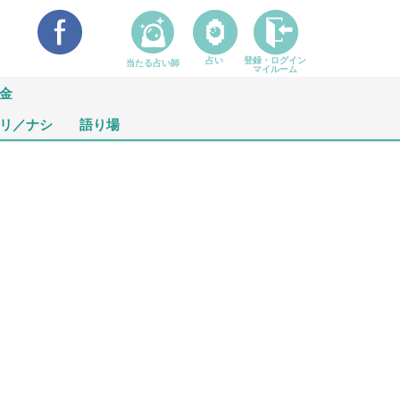
占い
登録・ログイン
当たる占い師
マイルーム
金
リ／ナシ
語り場