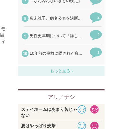
イモ
描
ティ