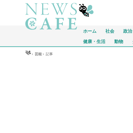
ホーム
社会
政治
健康・生活
動物
ホーム
›
芸能
›
記事