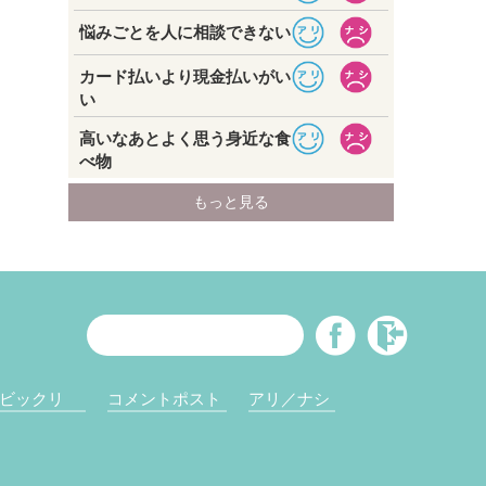
ビックリ
コメントポスト
アリ／ナシ