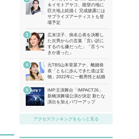
＆イモトアヤコ、能登の地に
巨大地上絵描く 完成披露には
サプライズアーティストも登
場予定
広末涼子、病名公表を決断し
た次男からの言葉「言い訳に
するのも嫌だった」「言うべ
きか迷った」
元TBS山本里菜アナ、離婚発
表「ともに歩んできた道は宝
物」2022年に一般男性と結婚
IMP.主演舞台「IMPACT26」
新橋演舞場公演が決定 新たな
演出を加えパワーアップ
アクセスランキングをもっと見る