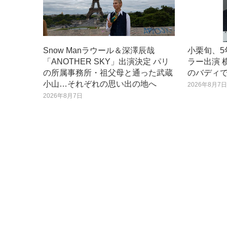
Snow Manラウール＆深澤辰哉
小栗旬、
「ANOTHER SKY」出演決定 パリ
ラー出演 
の所属事務所・祖父母と通った武蔵
のバディで
小山…それぞれの思い出の地へ
2026年8月7
2026年8月7日