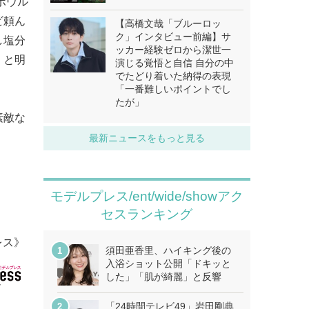
ボウル
ビ頼ん
【高橋文哉「ブルーロッ
ク」インタビュー前編】サ
し塩分
ッカー経験ゼロから潔世一
」と明
演じる覚悟と自信 自分の中
でたどり着いた納得の表現
「一番難しいポイントでし
たが」
素敵な
最新ニュースをもっと見る
モデルプレス/ent/wide/showアク
セスランキング
レス》
須田亜香里、ハイキング後の
入浴ショット公開「ドキッと
した」「肌が綺麗」と反響
「24時間テレビ49」岩田剛典