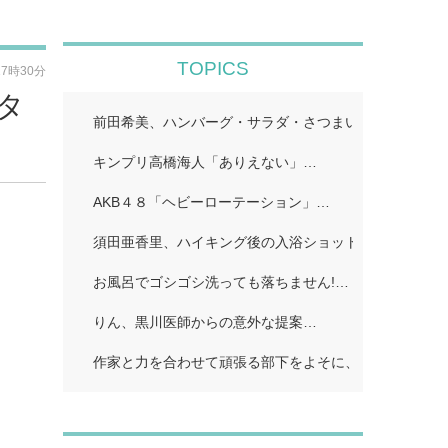
TOPICS
17時30分
タ
前田希美、ハンバーグ・サラダ・さつまいものカナッペ
キンプリ高橋海人「ありえない」…
AKB４８「ヘビーローテーション」…
須田亜香里、ハイキング後の入浴ショット公開「ドキッ
お風呂でゴシゴシ洗っても落ちません!…
りん、黒川医師からの意外な提案…
作家と力を合わせて頑張る部下をよそに、上司は陰で悪