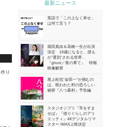
最新ニュース
英語で「この上なく幸せ」
は何て言う？
堀田真由＆高橋一生が出演
決定 18歳になると、誰も
が“選別”される世界…
『ghost／夜の果て』 特報
映像解禁
手作り
尾上松也“金田一”が挑むの
は、呪われた村の恐ろしい
秘密『八つ墓村』予告編
スタジオジブリ『耳をすま
せば』『借りぐらしのアリ
エッティ』4Kデジタルリマ
スター IMAX上映決定