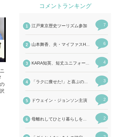
ニ
メ
の
沢