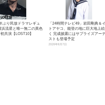
5年ぶり民放ドラマレギュ
「24時間テレビ49」岩田剛典＆
横浜流星と唯一無二の異色
トアヤコ、能登の地に巨大地上絵
初共演【LOST10】
く 完成披露にはサプライズアー
ストも登場予定
日
2026年8月7日