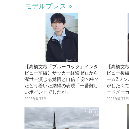
モデルプレス
【高橋文哉「ブルーロック」インタ
【高橋文
ビュー前編】サッカー経験ゼロから
ビュー後
潔世一演じる覚悟と自信 自分の中で
ームZメン
たどり着いた納得の表現「一番難し
がしたく
いポイントでしたが」
ードメー
2026年8月7日
2026年8月7