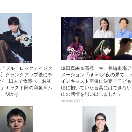
哉「ブルーロック」インタ
堀田真由＆高橋一生、長編劇場ア
編】クランクアップ後にチ
メーション「ghost／夜の果て」
バー11人で食事へ「お礼
インキャスト声優に決定「子ども
て」キャスト陣の印象＆ム
頃に抱いていた言葉にはできない
カー明かす
山の感情を思い出しました」
日
2026年8月7日