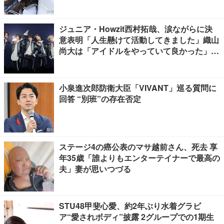
ジュニア・Howzit西村拓哉、涙ながらに決
意表明「人生懸けて活動してきました」織山
尚大は「アイドルをやっていて良かった」
【挨拶ほぼ全文／Howzit 1st LIVE 2026 NIC
E TO ME YOU】
小泉進次郎防衛大臣「VIVANT」巡る質問に
回答 “別班”の存在否定
ステージ4の癌公表のマサ越前さん、死去 享
年35歳「誰よりもエンターテイナーで最高の
夫」妻が思いつづる
STU48甲斐心愛、約2年ぶり水着グラビ
ア“愛されボディ”披露 2グループでの1期生