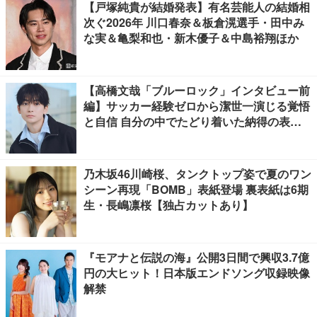
【戸塚純貴が結婚発表】有名芸能人の結婚相
次ぐ2026年 川口春奈＆板倉滉選手・田中み
な実＆亀梨和也・新木優子＆中島裕翔ほか
【高橋文哉「ブルーロック」インタビュー前
編】サッカー経験ゼロから潔世一演じる覚悟
と自信 自分の中でたどり着いた納得の表現
「一番難しいポイントでしたが」
乃木坂46川崎桜、タンクトップ姿で夏のワン
シーン再現「BOMB」表紙登場 裏表紙は6期
生・長嶋凛桜【独占カットあり】
『モアナと伝説の海』公開3日間で興収3.7億
円の大ヒット！日本版エンドソング収録映像
解禁