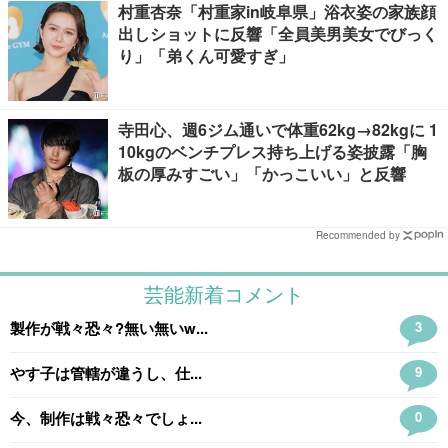
村重杏奈「村重家in岐阜県」浴衣姿の家族顔
出しショットに反響「全員美男美女でびっく
り」「弟くん可愛すぎ」
寺田心、週6ジム通いで体重62kg→82kgに 1
10kgのベンチプレス持ち上げる姿披露「胸
板の厚みすごい」「かっこいい」と反響
Recommended by