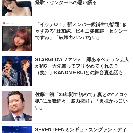
経験・センターへの思い語る
「イッテQ！」新メンバー候補生で話題“き
ゃすみる”辻加純、ビキニ姿披露「セクシー
ですね」「破壊力ハンパない」
STARGLOWファンミ、縁あるベテラン芸人
がMC「大先輩ってフリやめてくれる？
（笑）」KANON＆RUIとの舞台裏会話も
佐藤二朗「33年間で初めて」妻との“ノロケ
砲”に反響続々「威力抜群」「奥様かっこい
い」
SEVENTEENミンギュ・スングァン・ディ