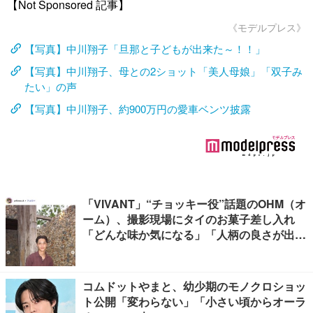
【Not Sponsored 記事】
《モデルプレス》
【写真】中川翔子「旦那と子どもが出来た～！！」
【写真】中川翔子、母との2ショット「美人母娘」「双子み
たい」の声
【写真】中川翔子、約900万円の愛車ベンツ披露
「VIVANT」“チョッキー役”話題のOHM（オ
ーム）、撮影現場にタイのお菓子差し入れ
「どんな味か気になる」「人柄の良さが出て
る」
コムドットやまと、幼少期のモノクロショッ
ト公開「変わらない」「小さい頃からオーラ