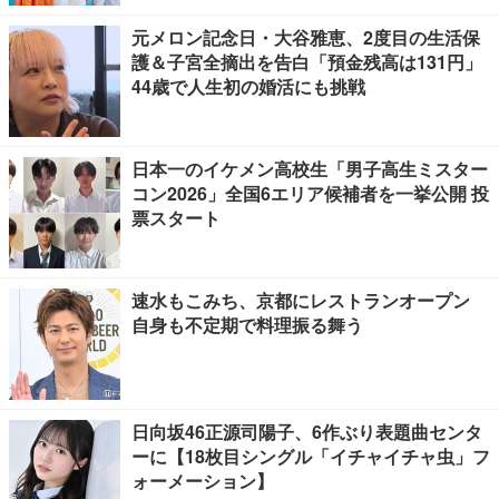
元メロン記念日・大谷雅恵、2度目の生活保
護＆子宮全摘出を告白「預金残高は131円」
44歳で人生初の婚活にも挑戦
日本一のイケメン高校生「男子高生ミスター
コン2026」全国6エリア候補者を一挙公開 投
票スタート
速水もこみち、京都にレストランオープン
自身も不定期で料理振る舞う
日向坂46正源司陽子、6作ぶり表題曲センタ
ーに【18枚目シングル「イチャイチャ虫」フ
ォーメーション】