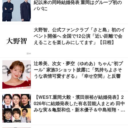
紀以来の同時結婚発表 重岡はグループ初の
パパに
大野智、公式ファンクラブ「さと島」初のイ
ベント開催へ 全国で12公演「近い距離で会
えることを楽しみにしてます」【日程】
辻希美、次女・夢空（ゆめあ）ちゃん“初プ
ール” 家族3ショット披露に「気持ちよさそ
うな表情可愛すぎる」「幸せ空間」と反響
【WEST.重岡大毅・濱田崇裕が結婚発表】2
026年に結婚発表した有名芸能人まとめ 田中
みな実＆亀梨和也・新木優子＆中島裕翔・川
口春奈＆板倉滉選手ほか