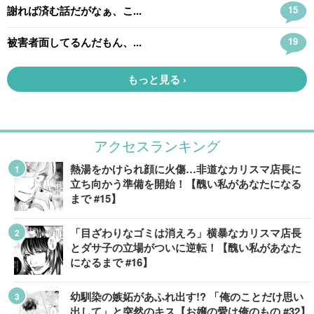
アクセスランキング
熱湯をかけられ顔に火傷…非道なカリスマ店長に
立ち向かう準備を開始！【醜い私があなたになる
まで #15】
「目ざわりなゴミは消えろ」横暴なカリスマ店長
とダサ子の立場がついに逆転！【醜い私があなた
になるまで #16】
幼馴染の嫉妬があふれ出す!? 「俺のことだけ思い
出して」と突然のキス【お嬢の愛は俺のもの #32】