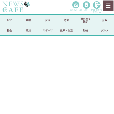
当たる占い師
占い
登録•
ログイン
マイルーム
面白ネタ
ホーム
TOP
芸能
女性
恋愛
お金
雑学
社会
政治
社会
政治
スポーツ
健康・生活
動物
グルメ
経済
海外
芸能
スポーツ
恋愛
ビックリ
コメントポスト
アリ／ナシ
リリース
ショップ
登録・ログイン/マイルーム