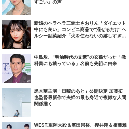
すごい」の声
新婚のヘラヘラ三銃士さおりん「ダイエット
中にも良い」コンビニ商品で“混ぜるだけ”ヘ
ルシー副菜紹介「火を使わないの嬉しすぎ
る」「タンパク質たっぷりで最高」の声
中島歩、“明治時代の文豪”の玄孫だった「教
科書にも載っている」名前も先祖に由来
黒木華主演「日曜のあと」公開決定 加藤拓
也監督最新作で夫婦の最も身近で複雑な人間
関係描く
WEST.重岡大毅＆濱田崇裕、櫻井翔＆相葉雅