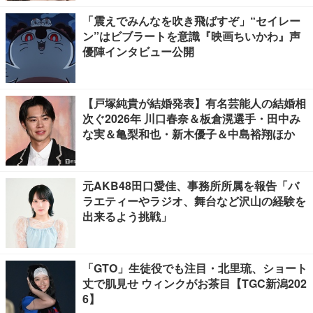
「震えでみんなを吹き飛ばすぞ」“セイレー
ン”はビブラートを意識『映画ちいかわ』声
優陣インタビュー公開
【戸塚純貴が結婚発表】有名芸能人の結婚相
次ぐ2026年 川口春奈＆板倉滉選手・田中み
な実＆亀梨和也・新木優子＆中島裕翔ほか
元AKB48田口愛佳、事務所所属を報告「バ
ラエティーやラジオ、舞台など沢山の経験を
出来るよう挑戦」
「GTO」生徒役でも注目・北里琉、ショート
丈で肌見せ ウィンクがお茶目【TGC新潟202
6】