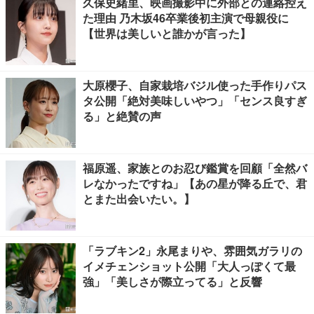
久保史緒里、映画撮影中に外部との連絡控え
た理由 乃木坂46卒業後初主演で母親役に
【世界は美しいと誰かが言った】
大原櫻子、自家栽培バジル使った手作りパス
タ公開「絶対美味しいやつ」「センス良すぎ
る」と絶賛の声
福原遥、家族とのお忍び鑑賞を回顧「全然バ
レなかったですね」【あの星が降る丘で、君
とまた出会いたい。】
「ラブキン2」永尾まりや、雰囲気ガラリの
イメチェンショット公開「大人っぽくて最
強」「美しさが際立ってる」と反響