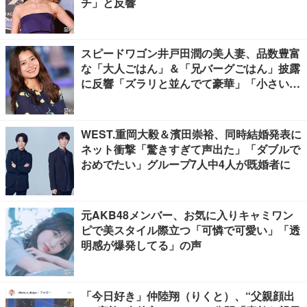
チ」と反響
スピードワゴン井戸田潤の美人妻、品数豊富
な「大人ごはん」＆「兄バーグごはん」披露
に反響「ズラリと並んでて豪華」「小さい海
苔巻きがかわいい」
WEST.重岡大毅＆濱田崇裕、同時結婚発表に
ネット衝撃「驚きすぎて声出た」「ダブルで
おめでたい」グループ7人中4人が既婚者に
元AKB48メンバー、お気に入りキャミワン
ピで美スタイル際立つ「可憐で可愛い」「透
明感が爆発してる」の声
「今日好き」仲陸翔（りくと）、“父親顔出