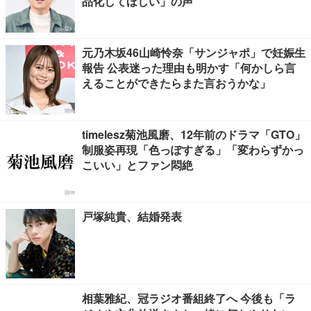
品化してほしい」の声
元乃木坂46山崎怜奈「サンジャポ」で妊娠生
報告 公表迷った理由も明かす「何かしら言
えることができたらまた言おうかな」
timelesz菊池風磨、12年前のドラマ「GTO」
制服姿再現「色っぽすぎる」「変わらずかっ
こいい」とファン悶絶
戸塚純貴、結婚発表
相葉雅紀、冠ラジオ番組終了へ 今後も「ラ