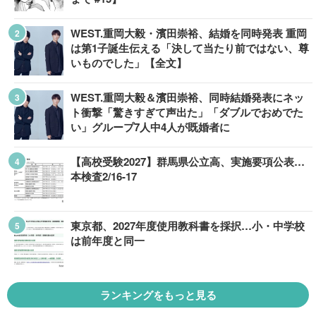
WEST.重岡大毅・濱田崇裕、結婚を同時発表 重岡
は第1子誕生伝える「決して当たり前ではない、尊
いものでした」【全文】
WEST.重岡大毅＆濱田崇裕、同時結婚発表にネッ
ト衝撃「驚きすぎて声出た」「ダブルでおめでた
い」グループ7人中4人が既婚者に
【高校受験2027】群馬県公立高、実施要項公表…
本検査2/16-17
東京都、2027年度使用教科書を採択…小・中学校
は前年度と同一
ランキングをもっと見る