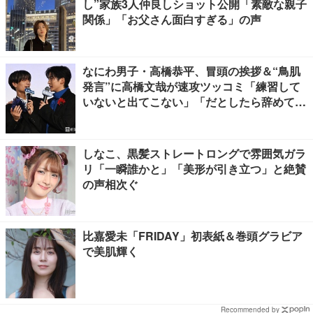
し”家族3人仲良しショット公開「素敵な親子
関係」「お父さん面白すぎる」の声
なにわ男子・高橋恭平、冒頭の挨拶＆“鳥肌
発言”に高橋文哉が速攻ツッコミ「練習して
いないと出てこない」「だとしたら辞めてく
ださい」【ブルーロック】
しなこ、黒髪ストレートロングで雰囲気ガラ
リ「一瞬誰かと」「美形が引き立つ」と絶賛
の声相次ぐ
比嘉愛未「FRIDAY」初表紙＆巻頭グラビア
で美肌輝く
Recommended by