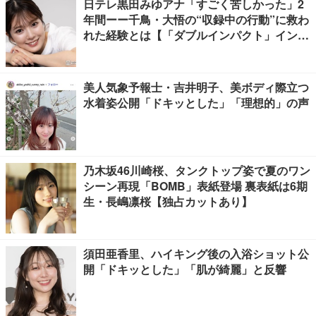
日テレ黒田みゆアナ「すごく苦しかった」2
年間ーー千鳥・大悟の“収録中の行動”に救わ
れた経験とは【「ダブルインパクト」インタ
ビュー】
美人気象予報士・吉井明子、美ボディ際立つ
水着姿公開「ドキッとした」「理想的」の声
乃木坂46川崎桜、タンクトップ姿で夏のワン
シーン再現「BOMB」表紙登場 裏表紙は6期
生・長嶋凛桜【独占カットあり】
須田亜香里、ハイキング後の入浴ショット公
開「ドキッとした」「肌が綺麗」と反響