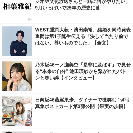
ジオや文化放送さんと一緒に何かやりたい」
9月いっぱいで25年の歴史に幕
WEST.重岡大毅・濱田崇裕、結婚を同時発表
重岡は第1子誕生伝える「決して当たり前で
はない、尊いものでした」【全文】
乃木坂46一ノ瀬美空「是非に及ばず」で見せ
る“本来の自分” 池田瑛紗から繋がれたバト
ンと尊い絆【インタビュー】
日向坂46藤嶌果歩、ダイナーで微笑む 1st写
真集ポストカード第3弾公開【果実の歩幅】