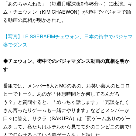
「あのちゃんねる」（毎週月曜深夜0時45分～）に出演。キ
ム・チェウォン（KIM CHAEWON）が街中でパジャマで踊
る動画の真相が明かされた。
【写真】LE SSERAFIMチェウォン、日本の街中でパジャマ
姿でダンス
◆チェウォン、街中でのパジャマダンス動画の真相を明か
す
番組では、メンバー5人とMCのあの、お笑い芸人のヒコロ
ヒーでトーク。あのが「休憩時間とか何してるんだろ
う？」と質問すると、「めっちゃ話します」「冗談をたく
さん言ったりゲームも一緒にやります」などとメンバーが
口々に答え、サクラ（SAKURA）は「罰ゲームありのゲー
ムをして、私たちはホテルから見てて外のコンビニの前で1
人で踊らせるっていう罰ゲームを」と話した。