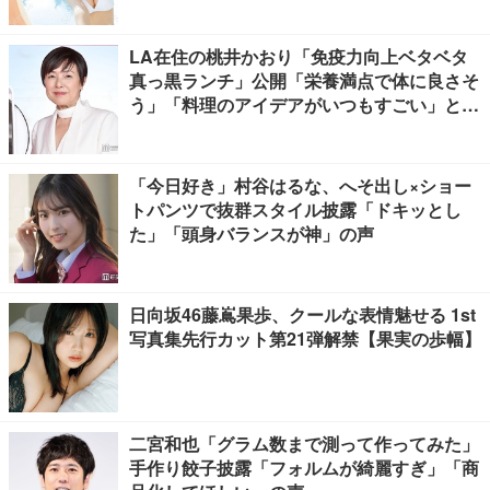
LA在住の桃井かおり「免疫力向上ベタベタ
真っ黒ランチ」公開「栄養満点で体に良さそ
う」「料理のアイデアがいつもすごい」と反
響
「今日好き」村谷はるな、へそ出し×ショー
トパンツで抜群スタイル披露「ドキッとし
た」「頭身バランスが神」の声
日向坂46藤嶌果歩、クールな表情魅せる 1st
写真集先行カット第21弾解禁【果実の歩幅】
二宮和也「グラム数まで測って作ってみた」
手作り餃子披露「フォルムが綺麗すぎ」「商