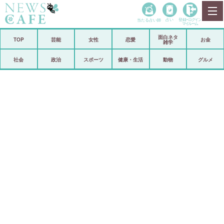
当たる占い師
占い
登録•
ログイン
マイルーム
面白ネタ
ホーム
TOP
芸能
女性
恋愛
お金
雑学
社会
政治
社会
政治
スポーツ
健康・生活
動物
グルメ
経済
海外
芸能
スポーツ
恋愛
ビックリ
コメントポスト
アリ／ナシ
リリース
ショップ
登録・ログイン/マイルーム