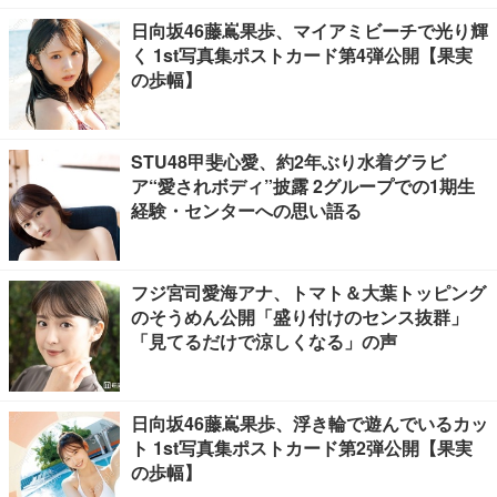
日向坂46藤嶌果歩、マイアミビーチで光り輝
く 1st写真集ポストカード第4弾公開【果実
の歩幅】
STU48甲斐心愛、約2年ぶり水着グラビ
ア“愛されボディ”披露 2グループでの1期生
経験・センターへの思い語る
フジ宮司愛海アナ、トマト＆大葉トッピング
のそうめん公開「盛り付けのセンス抜群」
「見てるだけで涼しくなる」の声
日向坂46藤嶌果歩、浮き輪で遊んでいるカッ
ト 1st写真集ポストカード第2弾公開【果実
の歩幅】