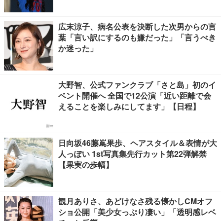
広末涼子、病名公表を決断した次男からの言
葉「言い訳にするのも嫌だった」「言うべき
か迷った」
大野智、公式ファンクラブ「さと島」初のイ
ベント開催へ 全国で12公演「近い距離で会
えることを楽しみにしてます」【日程】
日向坂46藤嶌果歩、ヘアスタイル＆表情が大
人っぽい 1st写真集先行カット第22弾解禁
【果実の歩幅】
観月ありさ、あどけなさ残る懐かしCMオフ
ショ公開「美少女っぷり凄い」「透明感レベ