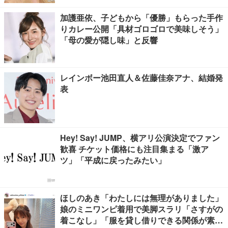
加護亜依、子どもから「優勝」もらった手作
りカレー公開「具材ゴロゴロで美味しそう」
「母の愛が隠し味」と反響
レインボー池田直人＆佐藤佳奈アナ、結婚発
表
Hey! Say! JUMP、横アリ公演決定でファン
歓喜 チケット価格にも注目集まる「激ア
ツ」「平成に戻ったみたい」
ほしのあき「わたしには無理がありました」
娘のミニワンピ着用で美脚スラリ「さすがの
着こなし」「服を貸し借りできる関係が素