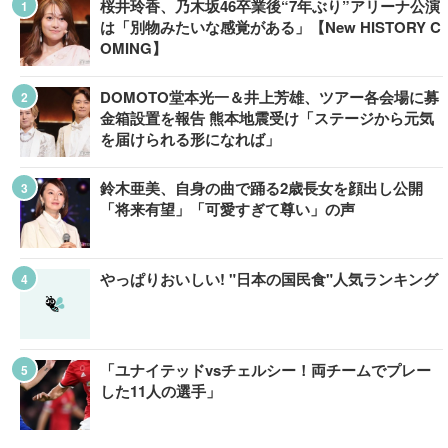
桜井玲香、乃木坂46卒業後“7年ぶり”アリーナ公演
は「別物みたいな感覚がある」【New HISTORY C
OMING】
DOMOTO堂本光一＆井上芳雄、ツアー各会場に募
金箱設置を報告 熊本地震受け「ステージから元気
を届けられる形になれば」
鈴木亜美、自身の曲で踊る2歳長女を顔出し公開
「将来有望」「可愛すぎて尊い」の声
やっぱりおいしい! "日本の国民食"人気ランキング
「ユナイテッドvsチェルシー！両チームでプレー
した11人の選手」