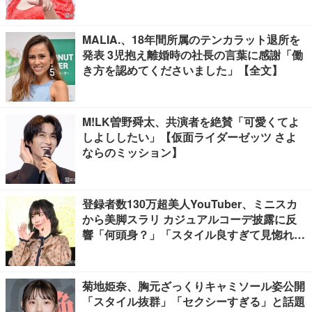
MALIA.、18年間所属のテンカラット退所を
発表 3児抱え離婚時の社長の言葉に感謝「働
き方を認めてくださいました」【全文】
M!LK曽野舜太、共演者を絶賛「可愛くてよ
しよししたい」【仮面ライダーゼッツ さよ
ならのミッション】
登録者数130万超美人YouTuber、ミニスカ
から美脚スラリ カジュアルコーデ披露に反
響「何頭身？」「スタイル良すぎて見惚れ
る」
菊地姫奈、胸元ざっくりキャミソール姿公開
「スタイル抜群」「セクシーすぎる」と話題