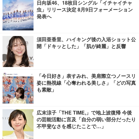
日向坂46、18枚目シングル「イチャイチャ
虫」リリース決定 8月9日フォーメーション
発表へ
須田亜香里、ハイキング後の入浴ショット公
開「ドキッとした」「肌が綺麗」と反響
「今日好き」表すみれ、美肩際立つノースリ
姿に熱視線「心奪われる美しさ」「どの写真
も素敵」
広末涼子「THE TIME,」で地上波復帰 今後
の芸能活動に言及「自分の弱い部分だったり
不甲斐なさを感じたことで…」