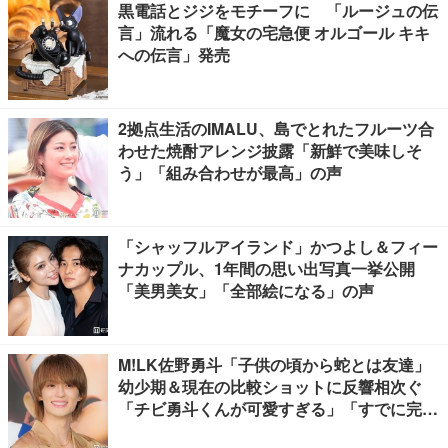
黒電話とジジをモチーフに 「ルージュの伝
言」流れる「魔女の宅急便 オルゴール キキ
への伝言」発売
2拠点生活のIMALU、島でとれたフルーツ合
わせた焼酎アレンジ披露「新鮮で美味しそ
う」「組み合わせが最高」の声
「シャッフルアイランド」かつよし＆フィー
ナカップル、1年間の思い出写真一挙公開
「美男美女」「全部絵になる」の声
M!LK佐野勇斗「子供の頃から蛇とは友達」
幼少期＆現在の比較ショットに反響相次ぐ
「チビ勇斗くんが可愛すぎる」「すでに完成
されてる」