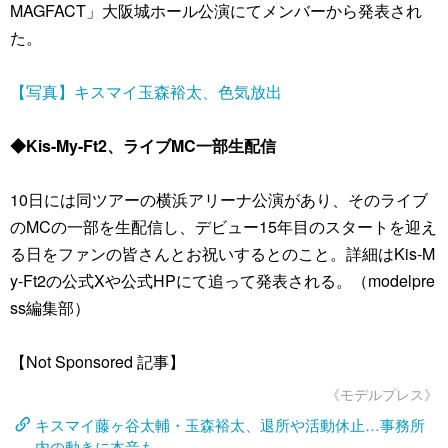
MAGFACT」大阪城ホール公演にてメンバーから発表され
た。
【写真】キスマイ玉森裕太、色気放出
◆Kis-My-Ft2、ライブMC一部生配信
10日には同ツアーの横浜アリーナ公演があり、そのライブ
のMCの一部を生配信し、デビュー15年目のスタートを迎え
る日をファンの皆さんとお祝いするとのこと。詳細はKis-M
y-Ft2の公式Xや公式HPにて追って発表される。（modelpre
ss編集部）
【Not Sponsored 記事】
《モデルプレス》
キスマイ藤ヶ谷太輔・玉森裕太、退所や活動休止…事務所
内の動きに本音も