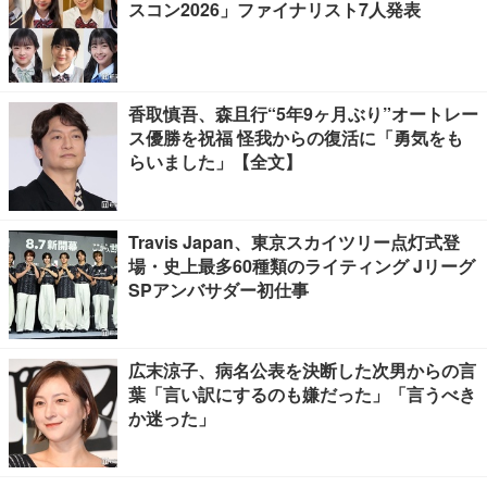
スコン2026」ファイナリスト7人発表
香取慎吾、森且行“5年9ヶ月ぶり”オートレー
ス優勝を祝福 怪我からの復活に「勇気をも
らいました」【全文】
Travis Japan、東京スカイツリー点灯式登
場・史上最多60種類のライティング Jリーグ
SPアンバサダー初仕事
広末涼子、病名公表を決断した次男からの言
葉「言い訳にするのも嫌だった」「言うべき
か迷った」