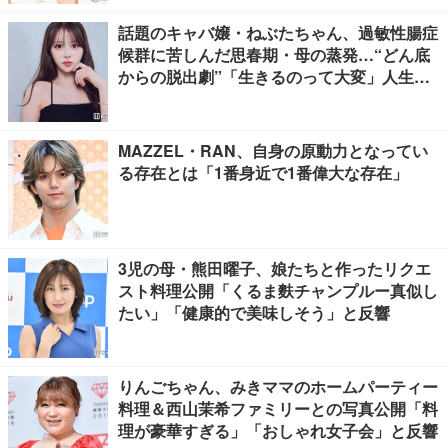
話題のキャバ嬢・ねぶたちゃん、過敏性腸症
候群に苦しんだ思春期・母の蒸発…“どん底
からの脱出劇”「生きるのって大変」人生変
えた言葉とは【インタビュー連載Vol.1】
MAZZEL・RAN、自身の原動力となってい
る存在とは「1番身近で1番偉大な存在」
3児の母・熊田曜子、娘たちと作ったリクエ
スト料理公開「くるま麩チャンプルー真似し
たい」「健康的で美味しそう」と反響
りんごちゃん、みきママのホームパーティー
料理＆西山茉希ファミリーとの写真公開「料
理が豪華すぎる」「おしゃれ女子会」と反響