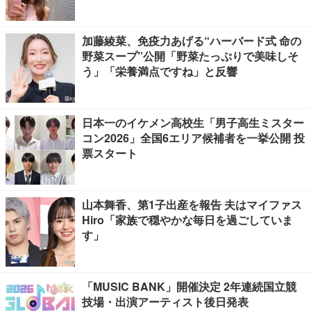
敵」と反響
加藤綾菜、免疫力あげる“ハーバード式 命の
野菜スープ”公開「野菜たっぷりで美味しそ
う」「栄養満点ですね」と反響
日本一のイケメン高校生「男子高生ミスター
コン2026」全国6エリア候補者を一挙公開 投
票スタート
山本舞香、第1子出産を報告 夫はマイファス
Hiro「家族で穏やかな毎日を過ごしていま
す」
「MUSIC BANK」開催決定 2年連続国立競
技場・出演アーティスト後日発表