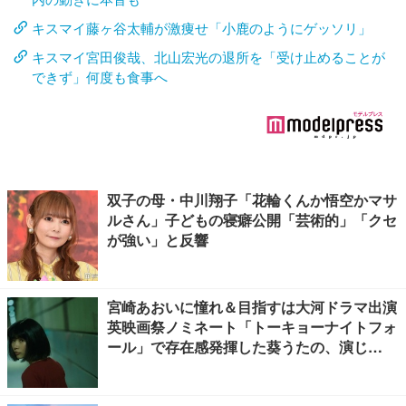
キスマイ藤ヶ谷太輔が激痩せ「小鹿のようにゲッソリ」
キスマイ宮田俊哉、北山宏光の退所を「受け止めることが
できず」何度も食事へ
双子の母・中川翔子「花輪くんか悟空かマサ
ルさん」子どもの寝癖公開「芸術的」「クセ
が強い」と反響
宮崎あおいに憧れ＆目指すは大河ドラマ出演
英映画祭ノミネート「トーキョーナイトフォ
ール」で存在感発揮した葵うたの、演じ
た“孤独”に共感【注目の人物】