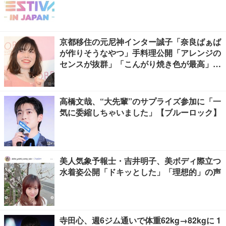
京都移住の元尼神インター誠子「奈良ばぁば
が作りそうなやつ」手料理公開「アレンジの
センスが抜群」「こんがり焼き色が最高」と
反響
高橋文哉、“大先輩”のサプライズ参加に「一
気に委縮しちゃいました」【ブルーロック】
美人気象予報士・吉井明子、美ボディ際立つ
水着姿公開「ドキッとした」「理想的」の声
寺田心、週6ジム通いで体重62kg→82kgに 1