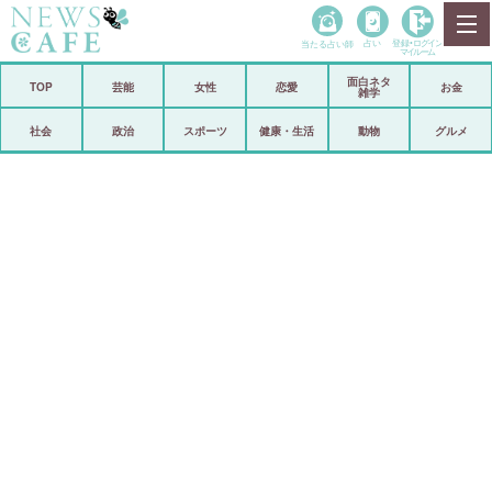
当たる占い師
占い
登録•
ログイン
マイルーム
面白ネタ
ホーム
TOP
芸能
女性
恋愛
お金
雑学
社会
政治
社会
政治
スポーツ
健康・生活
動物
グルメ
経済
海外
芸能
スポーツ
恋愛
ビックリ
コメントポスト
アリ／ナシ
リリース
ショップ
登録・ログイン/マイルーム