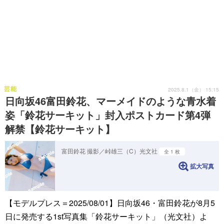
芸能
2025.8.1（金） 15:15
日向坂46富田鈴花、マーメイドのような青水着
姿「鈴花サーキット」封入ポストカード第4弾
解禁【鈴花サーキット】
富田鈴花 撮影／峠雄三（C）光文社
全 1 枚
拡大写真
【モデルプレス＝2025/08/01】日向坂46・富田鈴花が8月5
日に発売する1st写真集「鈴花サーキット」（光文社）よ