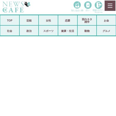
当たる占い師
占い
登録•
ログイン
マイルーム
面白ネタ
ホーム
TOP
芸能
女性
恋愛
お金
雑学
社会
政治
社会
政治
スポーツ
健康・生活
動物
グルメ
経済
海外
芸能
スポーツ
恋愛
ビックリ
コメントポスト
アリ／ナシ
リリース
ショップ
登録・ログイン/マイルーム