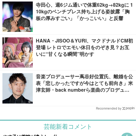
寺田心、週6ジム通いで体重62kg→82kgに 1
10kgのベンチプレス持ち上げる姿披露「胸
板の厚みすごい」「かっこいい」と反響
HANA・JISOO＆YURI、マクドナルドCM初
登場 レトロでエモい休日をのぞき見？お互
いに“甘くなる瞬間”明かす
音楽プロデューサー蔦谷好位置氏、離婚を公
表「悲しかったですが今はとても前向き」米
津玄師・back numberら楽曲のプロデュー
ス手掛ける
Recommended by