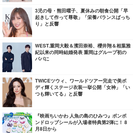
3児の母・熊田曜子、夏休みの朝食公開「早
起きして作って尊敬」「栄養バランスばっち
り」と反響
WEST.重岡大毅＆濱田崇裕、櫻井翔＆相葉雅
紀以来の同時結婚発表 重岡はグループ初の
パパに
TWICEツウィ、ワールドツアー完走で美ボ
ディ輝くステージ衣装一挙公開「女神」「い
つも輝いてる」と反響
『映画ちいかわ 人魚の島のひみつ』ボンボ
ンドロップシールが入場者特典第2弾に！ 8
月8日から