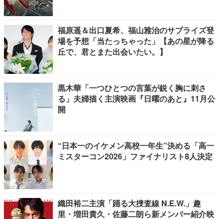
福原遥＆出口夏希、福山雅治のサプライズ登
場を予想「当たっちゃった」【あの星が降る
丘で、君とまた出会いたい。】
黒木華「一つひとつの言葉が鋭く胸に刺さ
る」夫婦描く主演映画『日曜のあと』11月公
開
“日本一のイケメン高校一年生”決める「高一
ミスターコン2026」ファイナリスト8人決定
織田裕二主演「踊る大捜査線 N.E.W.」趣
里・増田貴久・佐藤二朗ら新メンバー紹介映