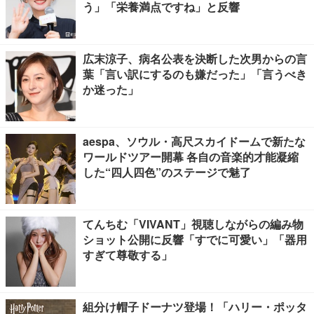
う」「栄養満点ですね」と反響
広末涼子、病名公表を決断した次男からの言
葉「言い訳にするのも嫌だった」「言うべき
か迷った」
aespa、ソウル・高尺スカイドームで新たな
ワールドツアー開幕 各自の音楽的才能凝縮
した“四人四色”のステージで魅了
てんちむ「VIVANT」視聴しながらの編み物
ショット公開に反響「すでに可愛い」「器用
すぎて尊敬する」
組分け帽子ドーナツ登場！「ハリー・ポッタ