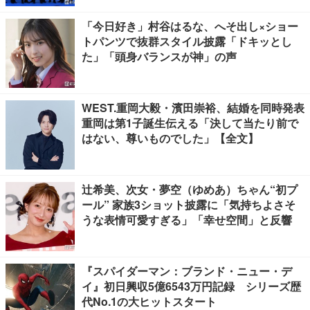
「今日好き」村谷はるな、へそ出し×ショー
トパンツで抜群スタイル披露「ドキッとし
た」「頭身バランスが神」の声
WEST.重岡大毅・濱田崇裕、結婚を同時発表
重岡は第1子誕生伝える「決して当たり前で
はない、尊いものでした」【全文】
辻希美、次女・夢空（ゆめあ）ちゃん“初プ
ール” 家族3ショット披露に「気持ちよさそ
うな表情可愛すぎる」「幸せ空間」と反響
『スパイダーマン：ブランド・ニュー・デ
イ』初日興収5億6543万円記録 シリーズ歴
代No.1の大ヒットスタート