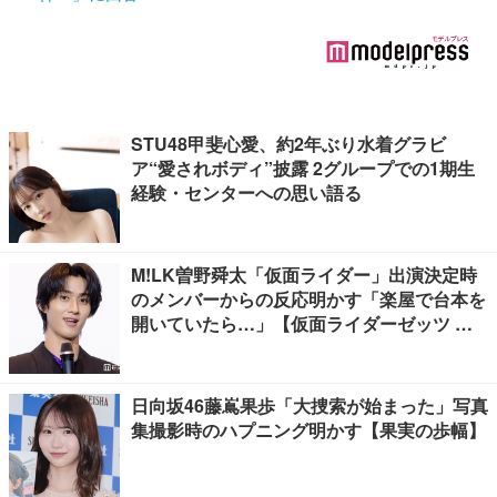
STU48甲斐心愛、約2年ぶり水着グラビ
ア“愛されボディ”披露 2グループでの1期生
経験・センターへの思い語る
M!LK曽野舜太「仮面ライダー」出演決定時
のメンバーからの反応明かす「楽屋で台本を
開いていたら…」【仮面ライダーゼッツ さ
よならのミッション】
日向坂46藤嶌果歩「大捜索が始まった」写真
集撮影時のハプニング明かす【果実の歩幅】