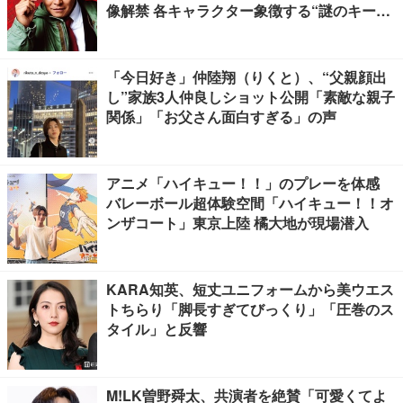
像解禁 各キャラクター象徴する“謎のキーワ
ード”も
「今日好き」仲陸翔（りくと）、“父親顔出
し”家族3人仲良しショット公開「素敵な親子
関係」「お父さん面白すぎる」の声
アニメ「ハイキュー！！」のプレーを体感
バレーボール超体験空間「ハイキュー！！オ
ンザコート」東京上陸 橘大地が現場潜入
KARA知英、短丈ユニフォームから美ウエス
トちらり「脚長すぎてびっくり」「圧巻のス
タイル」と反響
M!LK曽野舜太、共演者を絶賛「可愛くてよ