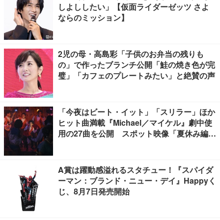
しよししたい」【仮面ライダーゼッツ さよ
ならのミッション】
2児の母・高島彩「子供のお弁当の残りも
の」で作ったブランチ公開「鮭の焼き色が完
璧」「カフェのプレートみたい」と絶賛の声
「今夜はビート・イット」「スリラー」ほか
ヒット曲満載『Michael／マイケル』劇中使
用の27曲を公開 スポット映像「夏休み編」
も
A賞は躍動感溢れるスタチュー！『スパイダ
ーマン：ブランド・ニュー・デイ』Happyく
じ、8月7日発売開始