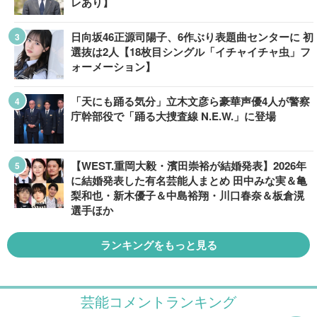
レあり】
日向坂46正源司陽子、6作ぶり表題曲センターに 初
選抜は2人【18枚目シングル「イチャイチャ虫」フ
ォーメーション】
「天にも踊る気分」立木文彦ら豪華声優4人が警察
庁幹部役で「踊る大捜査線 N.E.W.」に登場
【WEST.重岡大毅・濱田崇裕が結婚発表】2026年
に結婚発表した有名芸能人まとめ 田中みな実＆亀
梨和也・新木優子＆中島裕翔・川口春奈＆板倉滉
選手ほか
ランキングをもっと見る