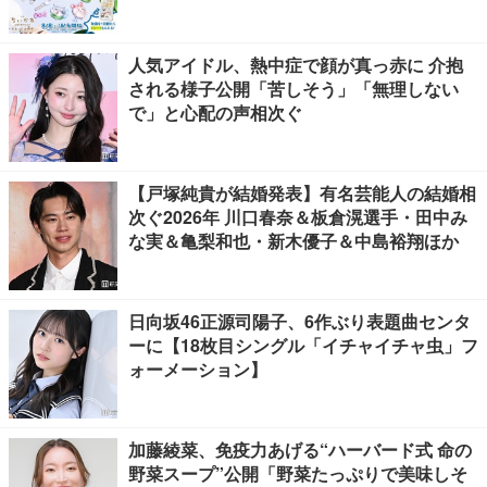
人気アイドル、熱中症で顔が真っ赤に 介抱
される様子公開「苦しそう」「無理しない
で」と心配の声相次ぐ
【戸塚純貴が結婚発表】有名芸能人の結婚相
次ぐ2026年 川口春奈＆板倉滉選手・田中み
な実＆亀梨和也・新木優子＆中島裕翔ほか
日向坂46正源司陽子、6作ぶり表題曲センタ
ーに【18枚目シングル「イチャイチャ虫」フ
ォーメーション】
加藤綾菜、免疫力あげる“ハーバード式 命の
野菜スープ”公開「野菜たっぷりで美味しそ