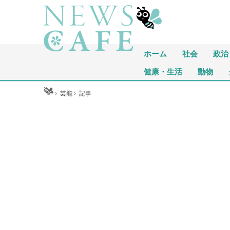
ホーム
社会
政治
健康・生活
動物
ホーム
›
芸能
›
記事