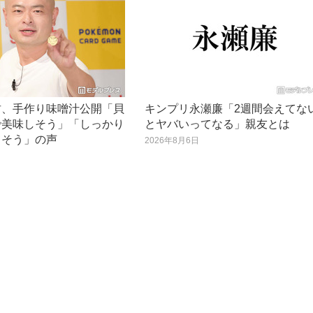
君、手作り味噌汁公開「貝
キンプリ永瀬廉「2週間会えてな
で美味しそう」「しっかり
とヤバいってなる」親友とは
てそう」の声
2026年8月6日
日