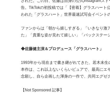
された。この日、佐藤は自身の公式Instagramスト
告。TikTokの初投稿では「【密着】グラスハー
われた「グラスハート」世界最速試写会イベント
ファンからは「朝から嬉しすぎる」「いきなり激
た」「貴重な姿が見れて嬉しい」「バックステー
◆佐藤健主演＆プロデュース「グラスハート」
1993年から現在まで書き継がれてきた、若木未
本作は、これ以上ないくらいピュアで、最高にエ
念願し、自ら企画した渾身の一作で、共同エグゼクテ
【Not Sponsored 記事】