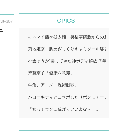
TOPICS
13時30分
テ
キスマイ藤ヶ谷太輔、笑福亭鶴瓶からの差し入れ公開「
菊地姫奈、胸元ざっくりキャミソール姿公開「スタイル
小倉ゆうか“帰ってきた神ボディ解放 ７年ぶり「FRIDA
齊藤京子「健康を意識」…
牛角、アニメ「呪術廻戦」…
ハローキティとコラボしたリボンモチーフのスイーツビ
「女ってラクに稼げていいよな～」…