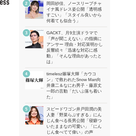
岡田紗佳、ノースリーブチャ
イナ風ドレス姿公開「透明感
すごい」「スタイル良いから
何着ても似合う」
GACKT、月9主演ドラマで
「声が聞こえない」の指摘に
アンサー 理由・対応策明かし
反響続々「迅速な対応に感
動」「そんな理由があったと
は」
timelesz篠塚大輝「カウコ
ン」で救われたSnow Man向
井康二＆なにわ男子・藤原丈
一郎の言動「だいぶ落ち着い
た」
スピードワゴン井戸田潤の美
人妻「野菜らぶすぎる」にん
じん食べる長男公開「寝癖つ
いたままなの可愛い」「にん
じん食べてて偉い」の声