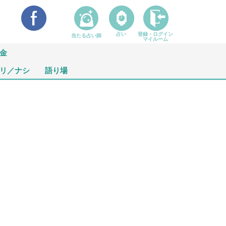
占い
登録・ログイン
当たる占い師
マイルーム
金
リ／ナシ
語り場