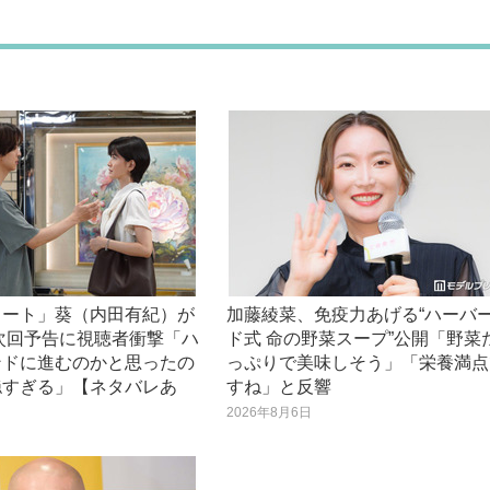
ノート」葵（内田有紀）が
加藤綾菜、免疫力あげる“ハーバ
次回予告に視聴者衝撃「ハ
ド式 命の野菜スープ”公開「野菜
ンドに進むのかと思ったの
っぷりで美味しそう」「栄養満点
穏すぎる」【ネタバレあ
すね」と反響
2026年8月6日
日