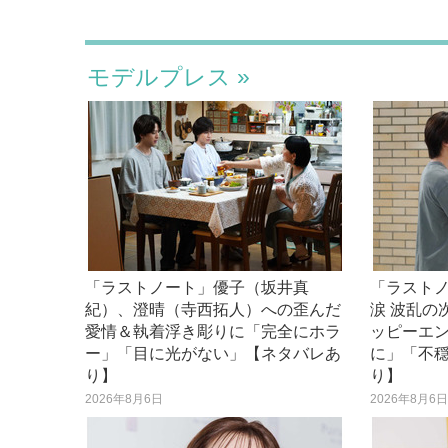
モデルプレス
「ラストノート」優子（坂井真
「ラスト
紀）、澄晴（寺西拓人）への歪んだ
涙 波乱の
愛情＆執着浮き彫りに「完全にホラ
ッピーエ
ー」「目に光がない」【ネタバレあ
に」「不
り】
り】
2026年8月6日
2026年8月6