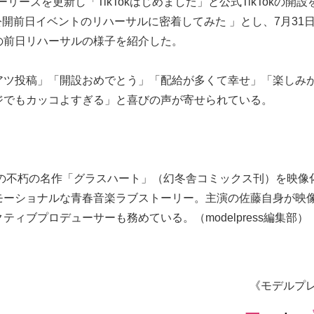
ーリーズを更新し「TikTokはじめました」と公式TikTokの開設
ト公開前日イベントのリハーサルに密着してみた 」とし、7月31
の前日リハーサルの様子を紹介した。
アツ投稿」「開設おめでとう」「配給が多くて幸せ」「楽しみ
ジでもカッコよすぎる」と喜びの声が寄せられている。
生の不朽の名作「グラスハート」（幻冬舎コミックス刊）を映像
モーショナルな青春音楽ラブストーリー。主演の佐藤自身が映
ィブプロデューサーも務めている。（modelpress編集部）
《モデルプ