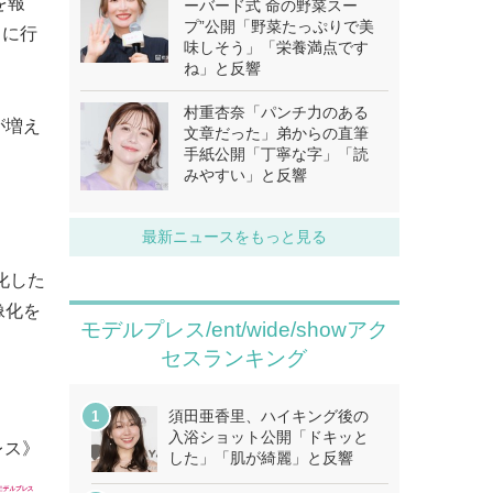
を報
ーバード式 命の野菜スー
プ”公開「野菜たっぷりで美
日に行
味しそう」「栄養満点です
ね」と反響
村重杏奈「パンチ力のある
が増え
文章だった」弟からの直筆
手紙公開「丁寧な字」「読
みやすい」と反響
最新ニュースをもっと見る
化した
像化を
モデルプレス/ent/wide/showアク
セスランキング
須田亜香里、ハイキング後の
入浴ショット公開「ドキッと
レス》
した」「肌が綺麗」と反響