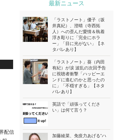
最新ニュース
「ラストノート」優子（坂
井真紀）、澄晴（寺西拓
人）への歪んだ愛情＆執着
浮き彫りに「完全にホラ
ー」「目に光がない」【ネ
タバレあり】
「ラストノート」葵（内田
有紀）が涙 波乱の次回予告
に視聴者衝撃「ハッピーエ
。
ンドに進むのかと思ったの
に」「不穏すぎる」【ネタ
バレあり】
英語で「頑張ってくださ
い」は何て言う？
世界配信
加藤綾菜、免疫力あげる“ハ