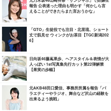
元乃木坂46山崎怜奈「サンジャポ」で妊娠生
報告 公表迷った理由も明かす「何かしら言
えることができたらまた言おうかな」
「GTO」生徒役でも注目・北里琉、ショート
丈で肌見せ ウィンクがお茶目【TGC新潟202
6】
日向坂46藤嶌果歩、ヘアスタイル＆表情が大
人っぽい 1st写真集先行カット第22弾解禁
【果実の歩幅】
元AKB48田口愛佳、事務所所属を報告「バ
ラエティーやラジオ、舞台など沢山の経験を
出来るよう挑戦」