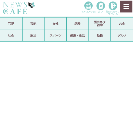
当たる占い師
占い
登録•
ログイン
マイルーム
面白ネタ
ホーム
TOP
芸能
女性
恋愛
お金
雑学
社会
政治
社会
政治
スポーツ
健康・生活
動物
グルメ
経済
海外
芸能
スポーツ
恋愛
ビックリ
コメントポスト
アリ／ナシ
リリース
ショップ
登録・ログイン/マイルーム