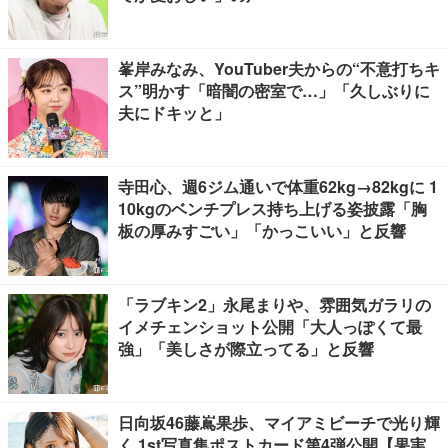
峯岸みなみ、YouTuber夫からの“不意打ちキ
ス”明かす「暗闇の密室で…」「久しぶりに
夫にドキッと」
寺田心、週6ジム通いで体重62kg→82kgに 1
10kgのベンチプレス持ち上げる姿披露「胸
板の厚みすごい」「かっこいい」と反響
「ラブキン2」永尾まりや、雰囲気ガラリの
イメチェンショット公開「大人っぽくて最
強」「美しさが際立ってる」と反響
日向坂46藤嶌果歩、マイアミビーチで光り輝
く 1st写真集ポストカード第4弾公開【果実