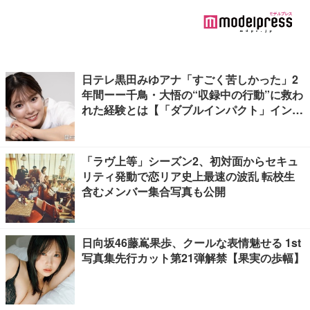
日テレ黒田みゆアナ「すごく苦しかった」2
年間ーー千鳥・大悟の“収録中の行動”に救わ
れた経験とは【「ダブルインパクト」インタ
ビュー】
「ラヴ上等」シーズン2、初対面からセキュ
リティ発動で恋リア史上最速の波乱 転校生
含むメンバー集合写真も公開
日向坂46藤嶌果歩、クールな表情魅せる 1st
写真集先行カット第21弾解禁【果実の歩幅】