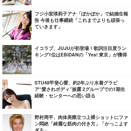
フジ小室瑛莉子アナ「ぽかぽか」で結婚生報
告 今後も仕事継続「これまでよりも頑張っ
ていきます」
イコラブ、JUJUが初登場！歌詞注目度ラン
キング1位はEBiDANの「Yes! 東京」が獲得
STU48甲斐心愛、約2年ぶり水着グラビ
ア“愛されボディ”披露 2グループでの1期生
経験・センターへの思い語る
野村周平、肉体美際立つ上裸ショットにファ
ン悶絶「綺麗な筋肉の付き方」「かっこよす
ぎる」