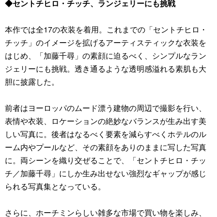
◆セントチヒロ・チッチ、ランジェリーにも挑戦
本作では全17の衣装を着用。これまでの「セントチヒロ・
チッチ」のイメージを拡げるアーティスティックな衣装を
はじめ、「加藤千尋」の素顔に迫るべく、シンプルなラン
ジェリーにも挑戦。透き通るような透明感溢れる素肌も大
胆に披露した。
前者はヨーロッパのムード漂う建物の周辺で撮影を行い、
表情や衣装、ロケーションの絶妙なバランスが生み出す美
しい写真に。後者はなるべく要素を減らすべくホテルのル
ーム内やプールなど、その素顔をありのままに写した写真
に。両シーンを織り交ぜることで、「セントチヒロ・チッ
チ／加藤千尋」にしか生み出せない強烈なギャップが感じ
られる写真集となっている。
さらに、ホーチミンらしい雑多な市場で買い物を楽しみ、