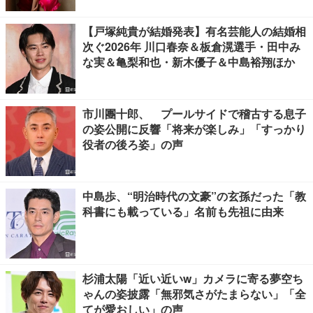
【戸塚純貴が結婚発表】有名芸能人の結婚相
次ぐ2026年 川口春奈＆板倉滉選手・田中み
な実＆亀梨和也・新木優子＆中島裕翔ほか
市川團十郎、 プールサイドで稽古する息子
の姿公開に反響「将来が楽しみ」「すっかり
役者の後ろ姿」の声
中島歩、“明治時代の文豪”の玄孫だった「教
科書にも載っている」名前も先祖に由来
杉浦太陽「近い近いw」カメラに寄る夢空ち
ゃんの姿披露「無邪気さがたまらない」「全
てが愛おしい」の声