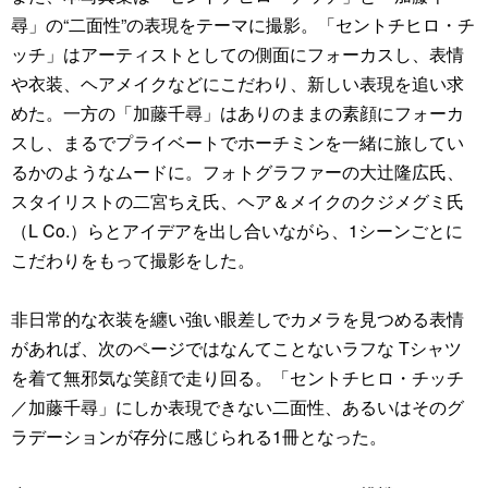
尋」の“二面性”の表現をテーマに撮影。「セントチヒロ・チ
ッチ」はアーティストとしての側面にフォーカスし、表情
や衣装、ヘアメイクなどにこだわり、新しい表現を追い求
めた。一方の「加藤千尋」はありのままの素顔にフォーカ
スし、まるでプライベートでホーチミンを一緒に旅してい
るかのようなムードに。フォトグラファーの大辻隆広氏、
スタイリストの二宮ちえ氏、ヘア＆メイクのクジメグミ氏
（L Co.）らとアイデアを出し合いながら、1シーンごとに
こだわりをもって撮影をした。
非日常的な衣装を纏い強い眼差しでカメラを見つめる表情
があれば、次のページではなんてことないラフな Tシャツ
を着て無邪気な笑顔で走り回る。「セントチヒロ・チッチ
／加藤千尋」にしか表現できない二面性、あるいはそのグ
ラデーションが存分に感じられる1冊となった。