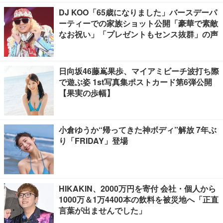
DJ KOO「65歳になりました」バースデーパ
ーティーでの家族ショット公開「豪華で素敵
なお祝い」「プレゼントもセンス抜群」の声
日向坂46藤嶌果歩、マイアミビーチ波打ち際
で遊ぶ姿 1st写真集ポストカード第6弾公開
【果実の歩幅】
小倉ゆうか“帰ってきた神ボディ”解放 7年ぶ
り「FRIDAY」登場
HIKAKIN、2000万円を寄付 会社・個人から
1000万＆1万4400本の飲料を被災地へ「正直
言葉が出ませんでした」