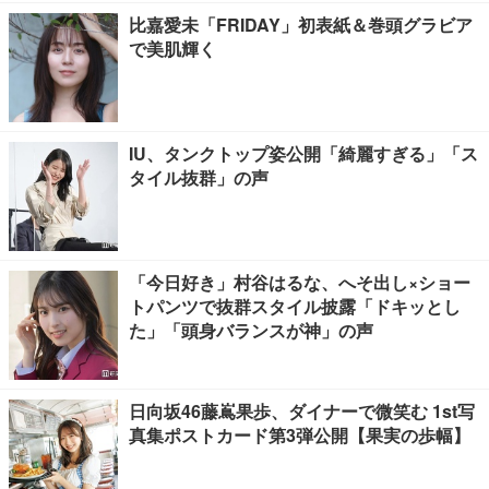
比嘉愛未「FRIDAY」初表紙＆巻頭グラビア
で美肌輝く
IU、タンクトップ姿公開「綺麗すぎる」「ス
タイル抜群」の声
「今日好き」村谷はるな、へそ出し×ショー
トパンツで抜群スタイル披露「ドキッとし
た」「頭身バランスが神」の声
日向坂46藤嶌果歩、ダイナーで微笑む 1st写
真集ポストカード第3弾公開【果実の歩幅】