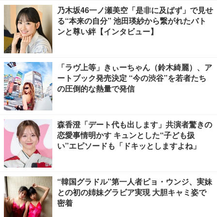
乃木坂46一ノ瀬美空「是非に及ばず」で見せ
る“本来の自分” 池田瑛紗から繋がれたバト
ンと尊い絆【インタビュー】
「ラヴ上等」きぃーちゃん（鈴木綺麗）、ア
ートブック発売決定 “今の渋谷”を若者たち
の圧倒的な熱量で発信
森香澄「デート代も出します」共演者驚きの
恋愛事情明かす キュンとした“子ども扱
い”エピソードも「ドキッとしますよね」
“韓国グラドル”第一人者ピョ・ウンジ、実妹
との初の姉妹グラビア実現 大胆キャミ姿で
密着