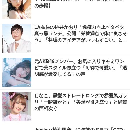
の歩幅】
LA在住の桃井かおり「免疫力向上ベタベタ
真っ黒ランチ」公開「栄養満点で体に良さそ
う」「料理のアイデアがいつもすごい」と反
響
元AKB48メンバー、お気に入りキャミワン
ピで美スタイル際立つ「可憐で可愛い」「透
明感が爆発してる」の声
しなこ、黒髪ストレートロングで雰囲気ガラ
リ「一瞬誰かと」「美形が引き立つ」と絶賛
の声相次ぐ
timelesz菊池風磨、12年前のドラマ「GTO」