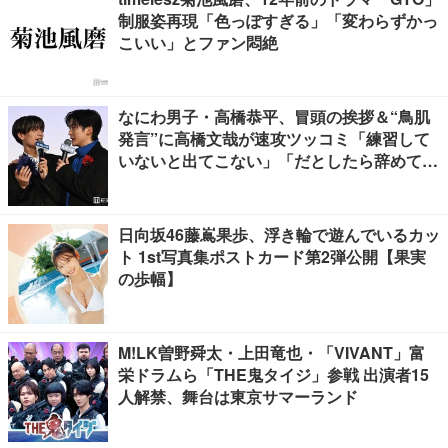
制服姿再現「色っぽすぎる」「変わらずかっ
こいい」とファン悶絶
なにわ男子・高橋恭平、冒頭の挨拶＆“鳥肌
発言”に高橋文哉が速攻ツッコミ「練習して
いないと出てこない」「だとしたら辞めてく
ださい」【ブルーロック】
日向坂46藤嶌果歩、浮き輪で遊んでいるカッ
ト 1st写真集ポストカード第2弾公開【果実
の歩幅】
M!LK曽野舜太・上田竜也・「VIVANT」富
栄ドラムら「THE鬼タイジ」参戦 出演者15
人解禁、舞台は東京サマーランド