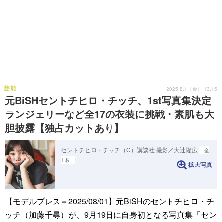
芸能
2025.8.1（金） 13:15
元BiSHセントチヒロ・チッチ、1st写真集決定
ランジェリーなど全17の衣装に挑戦・素肌も大
胆披露【独占カットあり】
セントチヒロ・チッチ（C）講談社 撮影／大辻隆広
全
1 枚
拡大写真
【モデルプレス＝2025/08/01】元BiSHのセントチヒロ・チ
ッチ（加藤千尋）が、9月19日に自身初となる写真集「セン