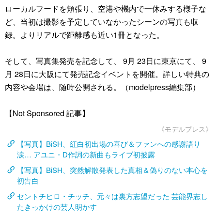
ローカルフードを頬張り、空港や機内で一休みする様子な
ど、当初は撮影を予定していなかったシーンの写真も収
録。よりリアルで距離感も近い1冊となった。
そして、写真集発売を記念して、 9月 23日に東京にて、 9
月 28日に大阪にて発売記念イベントを開催。詳しい特典の
内容や会場は、随時公開される。（modelpress編集部）
【Not Sponsored 記事】
《モデルプレス》
【写真】BiSH、紅白初出場の喜び＆ファンへの感謝語り
涙… アユニ・D作詞の新曲もライブ初披露
【写真】BiSH、突然解散発表した真相＆偽りのない本心を
初告白
セントチヒロ・チッチ、元々は裏方志望だった 芸能界志し
たきっかけの芸人明かす