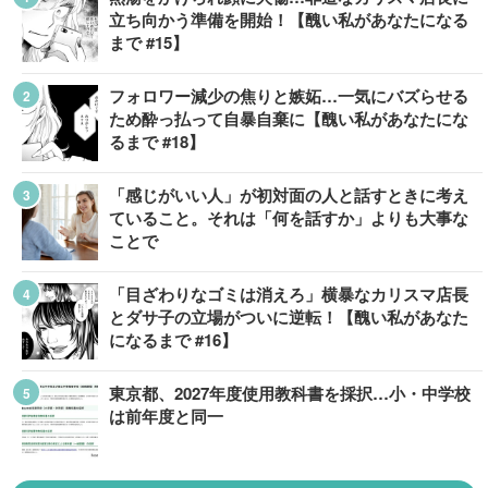
立ち向かう準備を開始！【醜い私があなたになる
まで #15】
フォロワー減少の焦りと嫉妬…一気にバズらせる
ため酔っ払って自暴自棄に【醜い私があなたにな
るまで #18】
「感じがいい人」が初対面の人と話すときに考え
ていること。それは「何を話すか」よりも大事な
ことで
「目ざわりなゴミは消えろ」横暴なカリスマ店長
とダサ子の立場がついに逆転！【醜い私があなた
になるまで #16】
東京都、2027年度使用教科書を採択…小・中学校
は前年度と同一