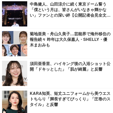
中島健人、山田涼介に続く東京ドーム誓う
「僕という月は、皆さんがいなきゃ輝かな
い」ファンとの深い絆【公開記者会見全文
／“IDOL1ST 中島健人” LIVE TOUR 2026】
菊地亜美・舟山久美子…芸能界で海外移住の
報告続々 昨年は大久保嘉人・SHELLY・優
木まおみも
須田亜香里、ハイキング後の入浴ショット公
開「ドキッとした」「肌が綺麗」と反響
KARA知英、短丈ユニフォームから美ウエス
トちらり「脚長すぎてびっくり」「圧巻のス
タイル」と反響