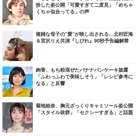
扮した姿公開「可愛すぎて二度見」「めちゃ
くちゃ似合ってる」の声
複雑な母子の”愛”が映し出される…北村匠海
＆宮沢りえ共演『しびれ』90秒予告編解禁
絢香、もち粉混ぜたバナナパンケーキ披露
「ふわっふわで美味しそう」「レシピ参考に
なる」と反響
菊地姫奈、胸元ざっくりキャミソール姿公開
「スタイル抜群」「セクシーすぎる」と話題