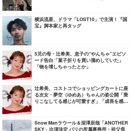
横浜流星、ドラマ「LOST10」で主演！『国
宝』脚本家と再タッグ
5児の母・辻希美、息子の“やんちゃ”エピソ
ード告白「菓子折りを買い溜めしていた」
「物を壊しちゃったとか」
辻希美、コストコでショッピングカートに座
る次女・夢空（ゆめあ）ちゃんの姿公開「乗
りこなしてる感じが可愛すぎ」「成長を感じ
る」の声
Snow Manラウール＆深澤辰哉「ANOTHER
SKY」出演決定 パリの所属事務所・祖父母