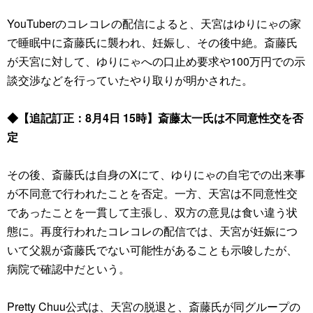
YouTuberのコレコレの配信によると、天宮はゆりにゃの家
で睡眠中に斎藤氏に襲われ、妊娠し、その後中絶。斎藤氏
が天宮に対して、ゆりにゃへの口止め要求や100万円での示
談交渉などを行っていたやり取りが明かされた。
◆【追記訂正：8月4日 15時】斎藤太一氏は不同意性交を否
定
その後、斎藤氏は自身のXにて、ゆりにゃの自宅での出来事
が不同意で行われたことを否定。一方、天宮は不同意性交
であったことを一貫して主張し、双方の意見は食い違う状
態に。再度行われたコレコレの配信では、天宮が妊娠につ
いて父親が斎藤氏でない可能性があることも示唆したが、
病院で確認中だという。
Pretty Chuu公式は、天宮の脱退と、斎藤氏が同グループの