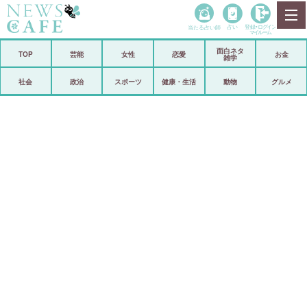
当たる占い師
占い
登録•
ログイン
マイルーム
面白ネタ
ホーム
TOP
芸能
女性
恋愛
お金
雑学
社会
政治
社会
政治
スポーツ
健康・生活
動物
グルメ
経済
海外
芸能
スポーツ
恋愛
ビックリ
コメントポスト
アリ／ナシ
リリース
ショップ
登録・ログイン/マイルーム