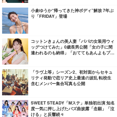
小倉ゆうか“帰ってきた神ボディ”解放 7年ぶ
り「FRIDAY」登場
コットンきょんの美人妻「パパの女装用ウィ
ッグつけてみた」0歳長男公開「女の子に間
違われるのも納得」「おててもあんよもプリ
ティすぎる」と反響
「ラヴ上等」シーズン2、初対面からセキュ
リティ発動で恋リア史上最速の波乱 転校生
含むメンバー集合写真も公開
SWEET STEADY「Mステ」単独初出演 知名
度一気に押し上げたバズ曲披露「念願」「泣
ける」と反響続々