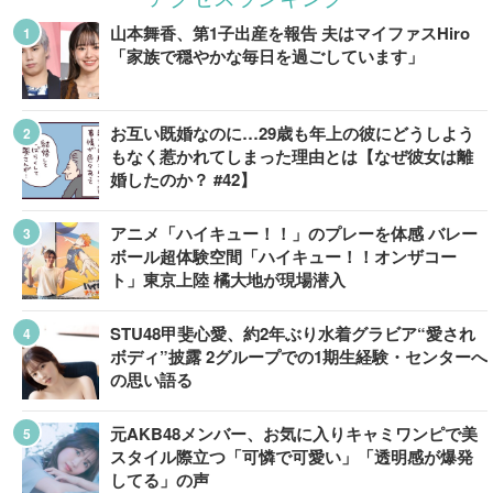
山本舞香、第1子出産を報告 夫はマイファスHiro
「家族で穏やかな毎日を過ごしています」
お互い既婚なのに…29歳も年上の彼にどうしよう
もなく惹かれてしまった理由とは【なぜ彼女は離
婚したのか？ #42】
アニメ「ハイキュー！！」のプレーを体感 バレー
ボール超体験空間「ハイキュー！！オンザコー
ト」東京上陸 橘大地が現場潜入
STU48甲斐心愛、約2年ぶり水着グラビア“愛され
ボディ”披露 2グループでの1期生経験・センターへ
の思い語る
元AKB48メンバー、お気に入りキャミワンピで美
スタイル際立つ「可憐で可愛い」「透明感が爆発
してる」の声