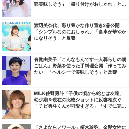
部美味しそう」「盛り付けがおしゃれ」と絶
賛の声
渡辺美奈代、彩り豊かな作り置き2品公開
「シンプルなのにおしゃれ」「食卓が華やか
になりそう」と反響
有働由美子「こんなもんです一人暮らしの朝
ごはん」野菜を使った手料理公開「作ってみ
たい」「ヘルシーで美味しそう」と反響
M!LK佐野勇斗「子供の頃から蛇とは友達」
幼少期＆現在の比較ショットに反響相次ぐ
「チビ勇斗くんが可愛すぎる」「すでに完成
されてる」
「さよならノワール」柾木玲弥、金髪女性に