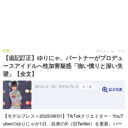
芸能
2025.8.1（金） 11:45
【追記訂正】ゆりにゃ、パートナーがプロデュ
ースアイドルへ性加害疑惑「強い憤りと深い失
望」【全文】
ゆりにゃ（C）モデルプレス
全 1 枚
拡大写真
【モデルプレス＝2025/08/01】TikTokクリエイター・YouT
uberのゆりにゃが1日、自身のX（旧Twitter）を更新。パー