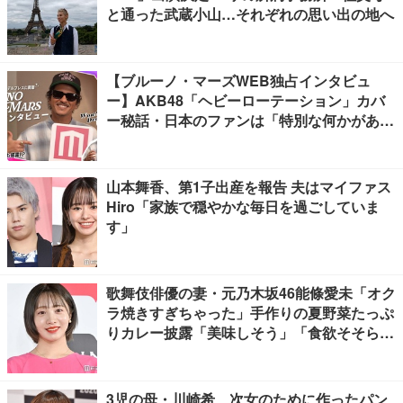
と通った武蔵小山…それぞれの思い出の地へ
【ブルーノ・マーズWEB独占インタビュ
ー】AKB48「ヘビーローテーション」カバ
ー秘話・日本のファンは「特別な何かがあ
る」…来日公演への期待語る
山本舞香、第1子出産を報告 夫はマイファス
Hiro「家族で穏やかな毎日を過ごしていま
す」
歌舞伎俳優の妻・元乃木坂46能條愛未「オク
ラ焼きすぎちゃった」手作りの夏野菜たっぷ
りカレー披露「美味しそう」「食欲そそられ
る」
3児の母・川崎希、次女のために作ったパン