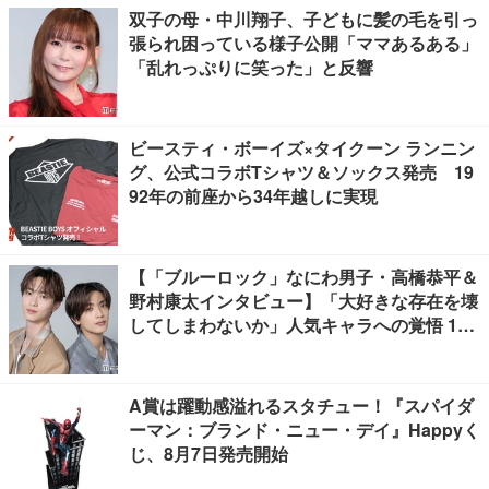
双子の母・中川翔子、子どもに髪の毛を引っ
張られ困っている様子公開「ママあるある」
「乱れっぷりに笑った」と反響
ビースティ・ボーイズ×タイクーン ランニン
グ、公式コラボTシャツ＆ソックス発売 19
92年の前座から34年越しに実現
【「ブルーロック」なにわ男子・高橋恭平＆
野村康太インタビュー】「大好きな存在を壊
してしまわないか」人気キャラへの覚悟 10
キロ増量の肉体改造秘話
A賞は躍動感溢れるスタチュー！『スパイダ
ーマン：ブランド・ニュー・デイ』Happyく
じ、8月7日発売開始