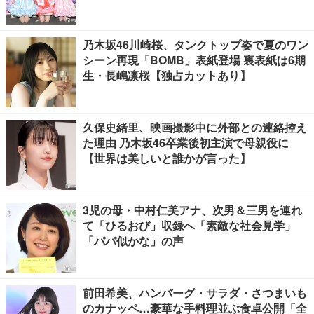
乃木坂46川崎桜、タンクトップ姿で夏のワン
シーン再現「BOMB」表紙登場 裏表紙は6期
生・長嶋凛桜【独占カットあり】
久保史緒里、映画撮影中に外部との連絡控え
た理由 乃木坂46卒業後初主演で母親役に
【世界は美しいと誰かが言った】
3児の母・中村仁美アナ、次男＆三男を連れ
て「ひるおび」収録へ「素敵な社会見学」
「パパ似かな」の声
前田希美、ハンバーグ・サラダ・さつまいも
のカナッペ…豪華な手料理並ぶ食卓公開「全