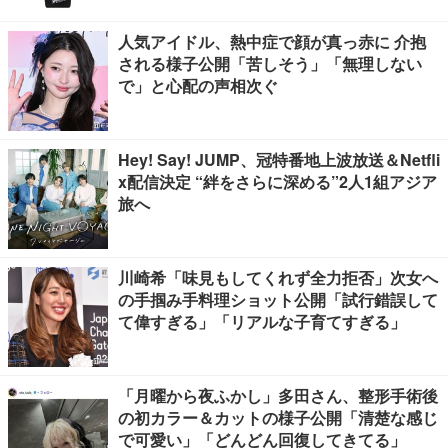
人気アイドル、熱中症で顔が真っ赤に 介抱
される様子公開「苦しそう」「無理しない
で」と心配の声相次ぐ
Hey! Say! JUMP、冠特番地上波放送＆Netfli
x配信決定 “絆をさらに深める”2人1組アジア
旅へ
川崎希「味見もしてくれず全力拒否」次女へ
の手掴み手料理ショット公開「試行錯誤して
て偉すぎる」「リアルな子育てすぎる」
「月曜から夜ふかし」多田さん、整形手術後
の初カラー＆カットの様子公開「清楚な感じ
で可愛い」「どんどん回復してきてる」